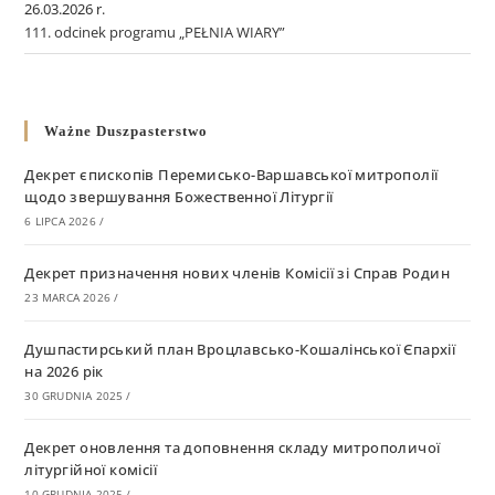
26.03.2026 r.
111. odcinek programu „PEŁNIA WIARY”
Ważne Duszpasterstwo
Декрет єпископів Перемисько-Варшавської митрополії
щодо звершування Божественної Літургії
6 LIPCA 2026
/
Декрет призначення нових членів Комісії зі Справ Родин
23 MARCA 2026
/
Душпастирський план Вроцлавсько-Кошалінської Єпархії
на 2026 рік
30 GRUDNIA 2025
/
Декрет оновлення та доповнення складу митрополичої
літургійної комісії
10 GRUDNIA 2025
/