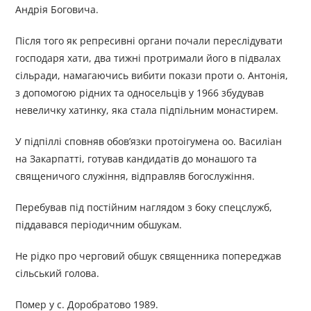
Андрія Боговича.
Після того як репресивні органи почали переслідувати
господаря хати, два тижні протримали його в підвалах
сільради, намагаючись вибити покази проти о. Антонія,
з допомогою рідних та односельців у 1966 збудував
невеличку хатинку, яка стала підпільним монастирем.
У підпіллі сповняв обов’язки протоігумена оо. Василіан
на Закарпатті, готував кандидатів до монашого та
священичого служіння, відправляв богослужіння.
Перебував під постійним наглядом з боку спецслужб,
піддавався періодичним обшукам.
Не рідко про черговий обшук священника попереджав
сільський голова.
Помер у с. Доробратово 1989.