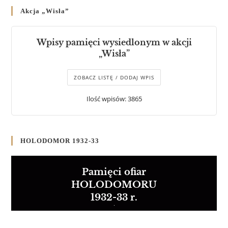
Akcja „Wisła”
Wpisy pamięci wysiedlonym w akcji
„Wisła”
ZOBACZ LISTĘ / DODAJ WPIS
Ilość wpisów: 3865
HOLODOMOR 1932-33
Pamięci ofiar
HOLODOMORU
1932-33 r.