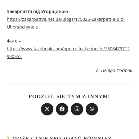
Закарпаття під Угорщиною –
https://zakarpattya.net.ua/Blogs/175025-Zakarpattia-pid-
Uhorshchynoiu
Фото –
https://www.facebook.com/opetro.fostyk/posts/1608479712
930552
о. Петро Фостик
PODZIEL SIĘ TYM Z INNYMI
MOŻE CI SIĘ SPODOBAĆ RÓWNIEŻ