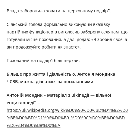
Влада заборонила ховати на церковному подвір’ї.
Сільський голова формально виконуючи вказівку
партійних функціонерів виголосив заборону селянам, що
готували місце поховання, а далі додав: «Я зробив своє, а
ви продовжуйте робити як знаєте».
Похований на подвір’ї біля церкви.
Більше про життя і діяльність
о.
Антоні
я
Мондик
а
ЧСВВ
, можна дізнатися за посиланням
и
:
Антоній Мондик – Матеріал з Вікіпедії — вільної
енциклопедії. –
https://uk.wikipedia.org/wiki/%D0%90%D0%BD%D1%82%D0
%BE%D0%BD%D1%96%D0%B9_%D0%9C%D0%BE%D0%BD
%D0%B4%D0%B8%D0%BA