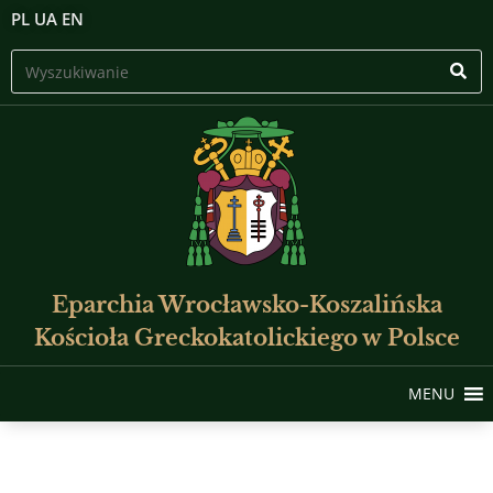
PL
UA
EN
Eparchia Wrocławsko-Koszalińska
Kościoła Greckokatolickiego w Polsce
MENU