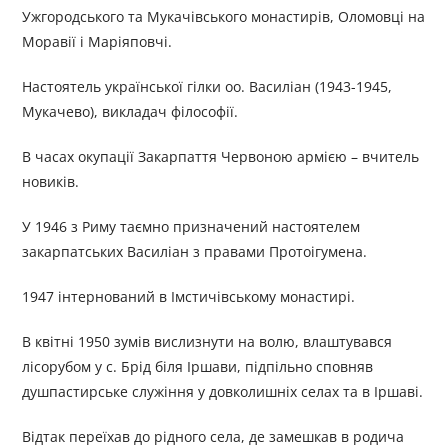
Ужгородського та Мукачівського монастирів, Оломовці на
Моравії і Маріяповчі.
Настоятель української гілки оо. Василіан (1943-1945,
Мукачево), викладач філософії.
В часах окупації Закарпаття Червоною армією – вчитель
новиків.
У 1946 з Риму таємно призначений настоятелем
закарпатських Василіан з правами Протоігумена.
1947 інтернований в Імстичівському монастирі.
В квітні 1950 зумів вислизнути на волю, влаштувався
лісорубом у с. Брід біля Іршави, підпільно сповняв
душпастирське служіння у довколишніх селах та в Іршаві.
Відтак переїхав до рідного села, де замешкав в родича