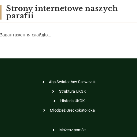
Strony internetowe naszych
parafii
Завантаження слайдів...
Abp Swiatosław Szewczuk
Struktura UKGK
Historia UKGK
Młodzież Greckokatolicka
Możesz pomóc