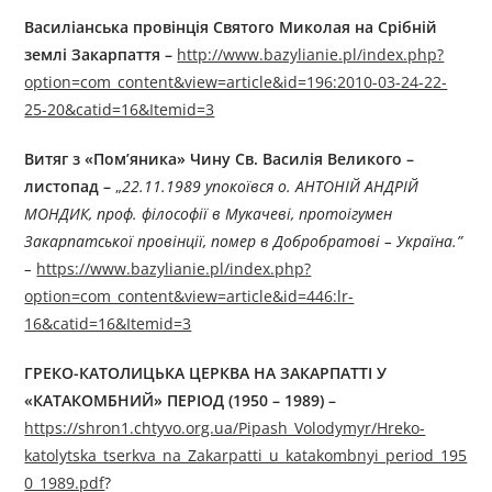
Василіанська провінція Святого Миколая на Срібній
землі Закарпаття –
http://www.bazylianie.pl/index.php?
option=com_content&view=article&id=196:2010-03-24-22-
25-20&catid=16&Itemid=3
Витяг з «Пом’яника» Чину Св. Василія Великого –
листопад –
„
22.11.1989 упокоївся о. АНТОНІЙ АНДРІЙ
МОНДИК, проф. філософії в Мукачеві, протоігумен
Закарпатської провінції, помер в Добробратові – Україна.”
–
https://www.bazylianie.pl/index.php?
option=com_content&view=article&id=446:lr-
16&catid=16&Itemid=3
ГРЕКО-КАТОЛИЦЬКА ЦЕРКВА НА ЗАКАРПАТТІ У
«КАТАКОМБНИЙ» ПЕРІОД (1950 – 1989) –
https://shron1.chtyvo.org.ua/Pipash_Volodymyr/Hreko-
katolytska_tserkva_na_Zakarpatti_u_katakombnyi_period_195
0_1989.pdf
?