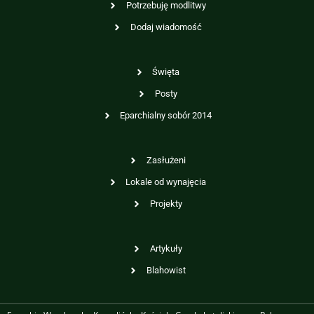
Potrzebuję modlitwy
Dodaj wiadomość
Święta
Posty
Eparchialny sobór 2014
Zasłużeni
Lokale od wynajęcia
Projekty
Artykuły
Blahowist