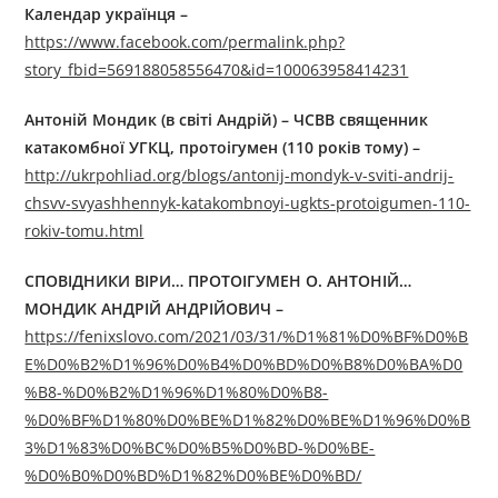
Календар українця
–
https://www.facebook.com/permalink.php?
story_fbid=569188058556470&id=100063958414231
Антоній Мондик (в світі Андрій) – ЧСВВ священник
катакомбної УГКЦ, протоігумен (110 років тому) –
http://ukrpohliad.org/blogs/antonij-mondyk-v-sviti-andrij-
chsvv-svyashhennyk-katakombnoyi-ugkts-protoigumen-110-
rokiv-tomu.html
СПОВІДНИКИ ВІРИ… ПРОТОІГУМЕН О. АНТОНІЙ…
МОНДИК АНДРІЙ АНДРІЙОВИЧ –
https://fenixslovo.com/2021/03/31/%D1%81%D0%BF%D0%B
E%D0%B2%D1%96%D0%B4%D0%BD%D0%B8%D0%BA%D0
%B8-%D0%B2%D1%96%D1%80%D0%B8-
%D0%BF%D1%80%D0%BE%D1%82%D0%BE%D1%96%D0%B
3%D1%83%D0%BC%D0%B5%D0%BD-%D0%BE-
%D0%B0%D0%BD%D1%82%D0%BE%D0%BD/