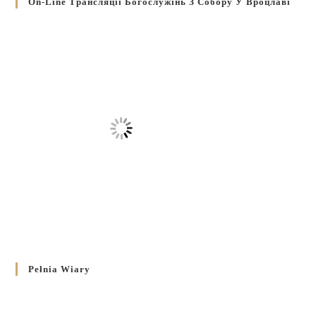
On-Line Трансляції Богослужінь З Собору У Вроцлаві
Pełnia Wiary