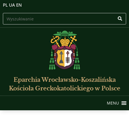
PL
UA
EN
Eparchia Wrocławsko-Koszalińska
Kościoła Greckokatolickiego w Polsce
MENU