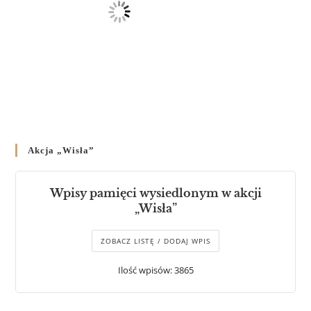
Akcja „Wisła”
Wpisy pamięci wysiedlonym w akcji
„Wisła”
ZOBACZ LISTĘ / DODAJ WPIS
Ilość wpisów: 3865