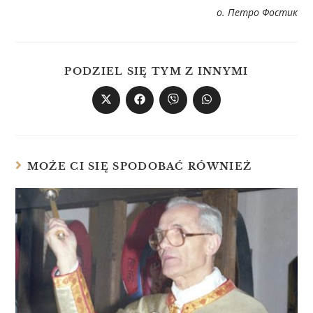
о. Петро Фостик
PODZIEL SIĘ TYM Z INNYMI
MOŻE CI SIĘ SPODOBAĆ RÓWNIEŻ