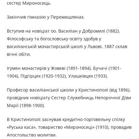
сестер Мироносиць.
Закінчив гімназію у Перемишлянах.
Вступив на новіціат оо. Василіан у Добромилі (1882).
Філософську та богословську освіту здобув у
василіанській монастирській школі у Львові, 1887 склав
вічні обіти.
Ігумен монастирів у Жовкві (1891-1894), Бучачі (1901-
1904), Підгірцях (1920-1932), Улашківцях (1933).
Професор василіанської школи у Кристинополі (від 1896),
провідник новіціату Сестер Служебниць Непорочної Діви
Марії (1898-1900).
В Кристинополі заснував кредитно-торговельну спілку
«Руська каса», товариство «Мироносиці» (1910), провадив
Апостольство молитви.