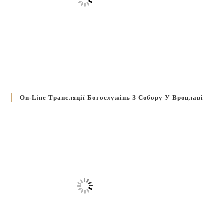
On-Line Трансляції Богослужінь З Собору У Вроцлаві