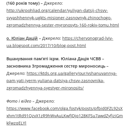
(160 років тому) –
Джерелo:
http://ukrpohliad.org/calendar/yuliyan-datsij-chsvv-
svyashhennyk-ugkts-misioner-zasnovnyk-zhinochogo-
zgromadzhennya-sester-myronosyts-160-rokiv-tomu.html
о. Юліан Дацій
–
Джерелo:
https://chervonograd-lviv-
ua.blogspot.com/2017/10/blog-post.html
Вшанування пам’яті ієрм. Юліана Дація ЧСВВ –
засновника Згромадження сестер мироносиць –
Джерелo:
https://ktds.org.ua/gallery/our/vshanuvannya-
pam-yati-iyerm-yuliana-datsiya-chsvv-zasnovnika-
zgromadzhyennya-syestyer-mironosits/
Фото і відео –
Джерелo:
https://www.facebook.com/olga.fostyk/posts/pfbid0FZL92sX
xhm1tRd91QzvX1zR9hWvAuLKwfJDjq128KFSu7awdZyfjziGm
kFwzqELYl