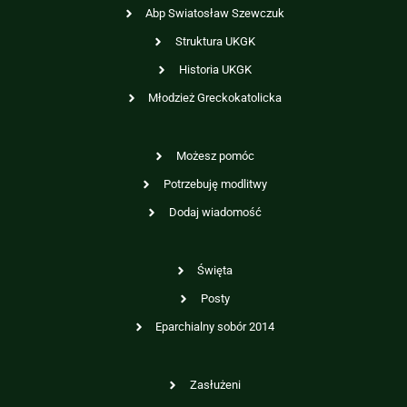
Abp Swiatosław Szewczuk
Struktura UKGK
Historia UKGK
Młodzież Greckokatolicka
Możesz pomóc
Potrzebuję modlitwy
Dodaj wiadomość
Święta
Posty
Eparchialny sobór 2014
Zasłużeni