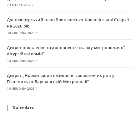
23 MARCA 2026
/
Душпастирський план Вроцлавсько-Кошалінської Єпархії
на 2026 рік
30 GRUDNIA 2025
/
Декрет оновлення та доповнення складу митрополичої
літургійної комісії
10 GRUDNIA 2025
/
Декрет „Норми щодо вживання священичих риз у
Перемисько-Варшавській Митрополії”
10 GRUDNIA 2025
/
Декрет про відзначення Великодня і всіх рухомих свят за
Kalendarz
григоріанським календарем
10 GRUDNIA 2025
/
Декрет проголошення та оприлюдення постанов Синоду
Єпископів УГКЦ як зобов’язуючі на території