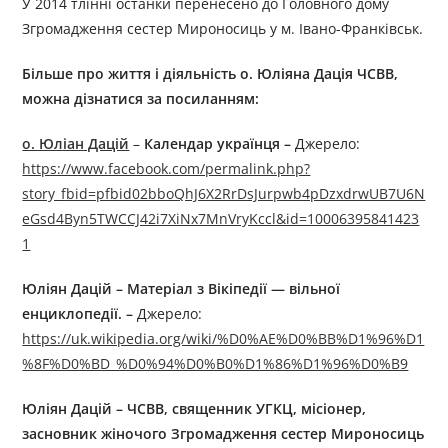
У 2014 тлінні останки перенесено до Головного дому
Згромадження сестер Мироносиць у м. Івано-Франківськ.
Більше про життя і діяльність о.
Юліяна Дація ЧСВВ
,
можна дізнатися за посиланням:
о. Юліан Дацій
–
Календар українця –
Джерелo:
https://www.facebook.com/permalink.php?
story_fbid=pfbid02bboQhJ6X2RrDsJurpwb4pDzxdrwUB7U6N
eGsd4Byn5TWCCJ42i7XiNx7MnVryKccl&id=10006395841423
1
Юліян Дацій – Матеріал з Вікіпедії — вільної
енциклопедії. –
Джерелo:
https://uk.wikipedia.org/wiki/%D0%AE%D0%BB%D1%96%D1
%8F%D0%BD_%D0%94%D0%B0%D1%86%D1%96%D0%B9
Юліян Дацій – ЧСВВ, священник УГКЦ, місіонер,
засновник жіночого Згромадження сестер Мироносиць