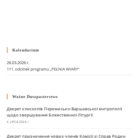
Kalendarium
26.03.2026 r.
111. odcinek programu „PEŁNIA WIARY”
Ważne Duszpasterstwo
Декрет єпископів Перемисько-Варшавської митрополії
щодо звершування Божественної Літургії
6 LIPCA 2026
/
Декрет призначення нових членів Комісії зі Справ Родин