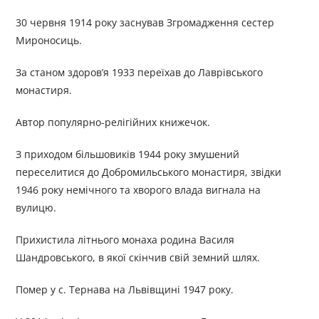
30 червня 1914 року заснував Згромадження сестер
Мироносиць.
За станом здоров’я 1933 переїхав до Лаврівського
монастиря.
Автор популярно-релігійних книжечок.
З приходом більшовиків 1944 року змушений
переселитися до Добромильського монастиря, звідки
1946 року немічного та хворого влада вигнала на
вулицю.
Прихистила літнього монаха родина Василя
Шандровського, в якої скінчив свій земний шлях.
Помер у с. Тернава на Львівщині 1947 року.