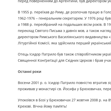
перед поверненням до Арґентини, був директором укра
В 1955 р. переїхав до Риму, де розпочав працю в Гол
1962-1976 – генеральним секретарем. У 1976 році б
а 1988 р. переобраний на подальших вісім років. В 1
переклад Святого Письма з давніх мов, а також нагл
директором Римського Василіянського видавництва «За
Літургійної Комісії, яка здійснила перший українськ
Отець Ісидор Патрило був також співробітником украї
Священної Конґреґації для Східних Церков і брав учас
Останні роки
Восени 2001 р. о. Ісидор Патрило повністю втратив з
проживав у монастирі св. Йосифа у Брюховичах, пере
Упокоївся в Бозі у Брюховичах 27 жовтня 2008 р. на 
Крехові. Вічна йому пам’ять!