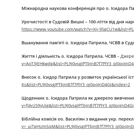
Міжнародна наукова конференція про о. Ісидора Пат
Урочистості в Судовій Вишні – 100-ліття від дня на
https://www.youtube.com/watch?v=Xji-95gCU1w&list=PL
Вшанування пам’яті о. Ісидора Патрила, ЧСВВ в Суд
Життя і діяльність о. Ісидора Патрила, ЧСВВ
– Джере
v=AoT3JEHkwdg&list=PL9J0vsgJPTbJnB7f7PlY3_qJ0poJnD
Внесок о. Ісидор Патрила у розвиток української і
Ks&list=PL9J0vsgJPTbJnB7f7PlY3_qJ0poJnD4Gj&index=2
Щоденник о. Ісидора Патрила як джерело вивчення 
v=fJArz59yUjg&list=PL9J0vsgJPTbJnB7f7PlY3_qJ0poJnD4G
Біблійна комісія оо. Василіян з видання укр. пере
v=_uiTgHUmSqM&list=PL9J0vsgJPTbJnB7f7PlY3_qJ0poJn