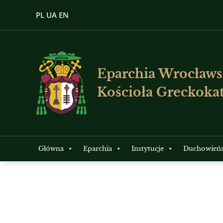
PL
UA
EN
Eparchia Wrocławs
Kościoła Greckokat
Główna
Eparchia
Instytucje
Duchowień