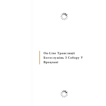
On-Line Трансляції
Богослужінь З Собору У
Вроцлаві