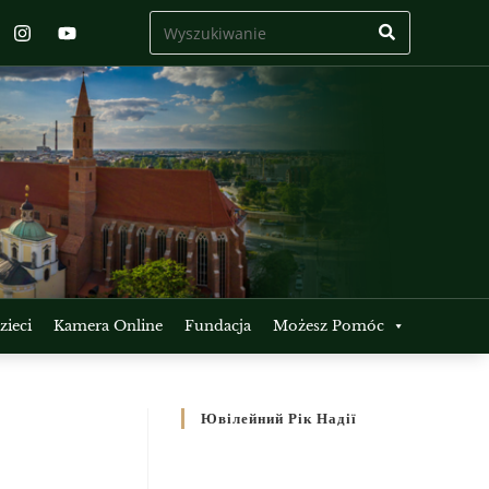
ieci
Kamera Online
Fundacja
Możesz Pomóc
Ювілейний Рік Надії