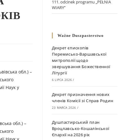
А
111. odcinek programu „PEŁNIA
WIARY”
ОКІВ
Ważne Duszpasterstwo
Декрет єпископів
Перемисько-Варшавської
митрополії щодо
звершування Божественної
вівська обл.) –
Літургії
нського
6 LIPCA 2026
/
ії Наук у
Декрет призначення нових
членів Комісії зі Справ Родин
23 MARCA 2026
/
Душпастирський план
ська обл.) –
Вроцлавсько-Кошалінської
нського
Єпархії на 2026 рік
ії Наук у