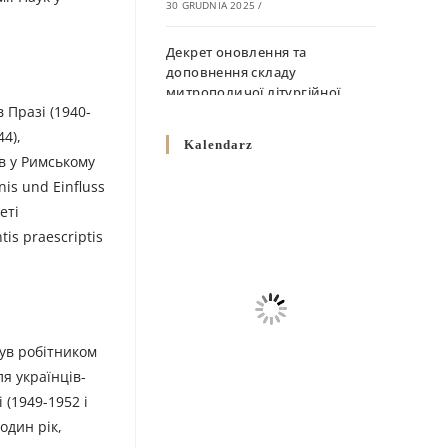
30 GRUDNIA 2025
/
Декрет оновлення та
доповнення складу
митрополичої літургійної
 Празі (1940-
комісії
44),
10 GRUDNIA 2025
/
Kalendarz
ув у Римському
Декрет „Норми щодо
is und Einfluss
вживання священичих риз у
еті
Перемисько-Варшавській
is praescriptis
Митрополії”
10 GRUDNIA 2025
/
Декрет про відзначення
Великодня і всіх рухомих
свят за григоріанським
був робітником
календарем
ля українців-
10 GRUDNIA 2025
/
 (1949-1952 і
один рік,
Декрет проголошення та