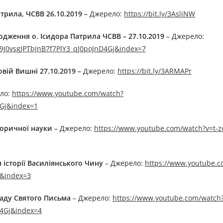
рила, ЧСВВ 26.10.2019 –
Джерелo:
https://bit.ly/3AsliNW
родження о. Ісидора Патрила ЧСВВ – 27.10.2019
– Джерелo:
9J0vsgJPTbJnB7f7PlY3_qJ0poJnD4Gj&index=7
овій Вишні 27.10.2019 –
Джерелo:
https://bit.ly/3ARMAPr
лo:
https://www.youtube.com/watch?
4Gj&index=1
сторичної науки
– Джерелo:
https://www.youtube.com/watch?v=t-zo
історії Василіянського Чину
– Джерелo:
https://www.youtube.c
j&index=3
кладу Святого Письма
– Джерелo:
https://www.youtube.com/watch
D4Gj&index=4