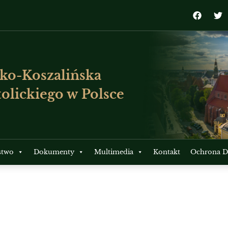
ko-Koszalińska
olickiego w Polsce
stwo
Dokumenty
Multimedia
Kontakt
Ochrona Dz