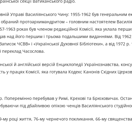
їнської секції Ватиканського радіо.
овній Управі Василіянського Чину: 1955-1962 був генеральним е
ув обраний протоархимандритом – головним настоятелем Василія
957-1963 роках був членом редакційної Комісії, яка уклала перш
ядав над його першим і трьома подальшими виданнями. Від 1962 
писок ЧСВВ» і «Української Духовної Бібліотеки», а від 1972 р.
ий переклад Часослова.
нської й англійської версій Енциклопедії Українознавства, конс
ть у працях Комісії, яка готувала Кодекс Канонів Східних Церков
ір. Поперемінно перебував у Римі, Крехові та Брюховичах. Оста
буваючи під дбайливою опікою ченців Василіянського студійно
89-му році життя, 76-му чернечого покликання, 66-му священств