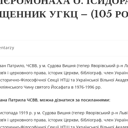
ІЄРОМОНАХА О. ІСИДОР
ЩЕННИК УГКЦ – (105 Р
ntarzy
ван Патрило, ЧСВВ, у м. Судова Вишня (тепер Яворівський р-н Ль
ов’я і церковного права, історик Церкви, бібліограф, член Украї
сторично-Філософічної Секції НТШ та Української Вільної Академ
іянського Чину святого Йосафата в 1976-1996 рр.
ван
а
Патрил
а
ЧСВВ
, можна дізнатися за посиланням
и
:
стопада 1919 р. у м. Судова Вишня (тепер Яворівський р-н Львів
ов’я і церковного права, історик Церкви, бібліограф, член Украї
сторично-Філософічної Секції НТШ та Української Вільної Академ