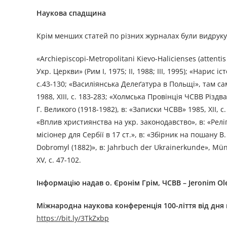
Наукова спадщина
Крім менших статей по різних журналах були видрукув
«Archiepiscopi-Metropolitani Kievo-Halicienses (attentis 
Укр. Церкви» (Рим І, 1975; II, 1988; III, 1995); «Нарис 
с.43-130; «Василіянська Делеґатура в Польщі», там сам
1988, XIII, с. 183-283; «Холмська Провінція ЧСВВ Різдва
Г. Великого (1918-1982), в: «Записки ЧСВВ» 1985, XII, с
«Вплив християнства на укр. законодавство», в: «Релі
місіонер для Сербії в 17 ст.», в: «Збірник на пошану В
Dobromyl (1882)», в: Jahrbuch der Ukrainerkunde», Mün
XV, с. 47-102.
Інформацію надав о. Єронім Грім, ЧСВВ –
Jeronim Ol
Міжнародна наукова конференція 100-ліття від дня 
https://bit.ly/3TkZxbp