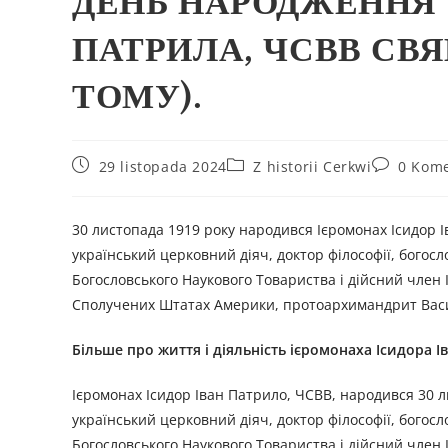
ДЕНЬ НАРОДЖЕННЯ 
ПАТРИЛА, ЧСВВ СВЯ
ТОМУ).
29 listopada 2024
Z historii Cerkwi
0 Kome
30 листопада 1919 року народився Ієромонах Ісидор І
український церковний діяч, доктор філософії, богосл
Богословського Наукового Товариства і дійсний член І
Сполучених Штатах Америки, протоархимандрит Васил
Більше про життя і діяльність
і
єромонах
а
Ісидор
а
І
Ієромонах Ісидор Іван Патрило, ЧСВВ, народився 30 ли
український церковний діяч, доктор філософії, богосл
Богословського Наукового Товариства і дійсний член І