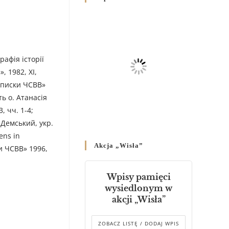
Родин
4 GRUDNIA 2024
/
Декрет владики Володимира
про утворення Комісії до
графія історії
Справ Молоді та встановленя
складу Катихитичної Комісії
, 1982, XI,
18 PAŹDZIERNIKA 2024
/
Записки ЧСВВ»
ть о. Атанасія
Декрет „Проголошення та
, чч. 1-4;
оприлюднення постанов
 Демський, укр.
Синоду Єпископів УГКЦ,
ens in
який відбувся у Зарваниці, в
Akcja „Wisła”
днях 2-12 липня 2024 р.”
ки ЧСВВ» 1996,
4 PAŹDZIERNIKA 2024
/
Wpisy pamięci
Декрет єпископів
wysiedlonym w
Перемисько-Варшавської
akcji „Wisła”
Митрополії стосовно
звершування Божественної
літургії
ZOBACZ LISTĘ / DODAJ WPIS