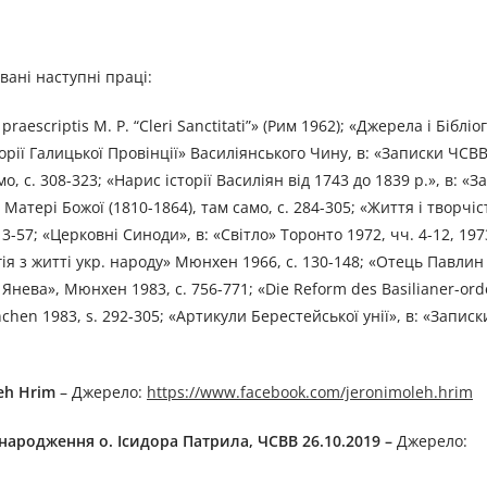
ані наступні праці:
praescriptis М. Р. “Cleri Sanctitati”» (Рим 1962); «Джерела і Бібліо
історії Галицької Провінції» Василіянського Чину, в: «Записки ЧСВВ»
о, с. 308-323; «Нарис історії Василіян від 1743 до 1839 р.», в: «
 Матері Божої (1810-1864), там само, с. 284-305; «Життя і творчіс
. 3-57; «Церковні Синоди», в: «Світло» Торонто 1972, чч. 4-12, 1973
гія з житті укр. народу» Мюнхен 1966, с. 130-148; «Отець Павлин
. Янева», Мюнхен 1983, с. 756-771; «Die Reform des Basilianer-ord
chen 1983, s. 292-305; «Артикули Берестейської унії», в: «Запис
eh Hrim
– Джерелo:
https://www.facebook.com/jeronimoleh.hrim
народження о. Ісидора Патрила, ЧСВВ 26.10.2019 –
Джерелo: