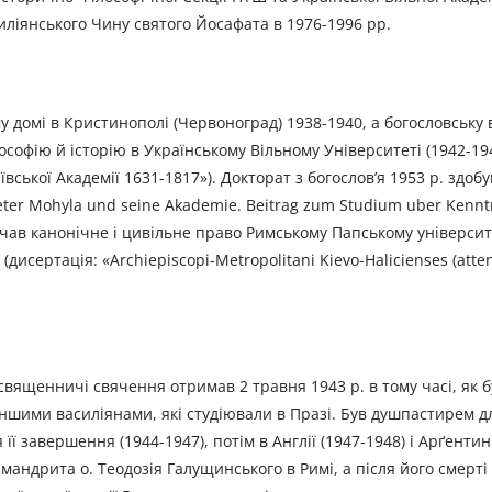
іянського Чину святого Йосафата в 1976-1996 рр.
у домі в Кристинополі (Червоноград) 1938-1940, а богословську в
ілософію й історію в Українському Вільному Університеті (1942-19
вської Академії 1631-1817»). Докторат з богослов’я 1953 р. здоб
ter Mohyla und seine Akademie. Beitrag zum Studium uber Kenntn
ивчав канонічне і цивільне право Римському Папському університ
исертація: «Archiepiscopi-Metropolitani Kievo-Halicienses (attent
 священничі свячення отримав 2 травня 1943 р. в тому часі, як 
а іншими василіянами, які студіювали в Празі. Був душпастирем д
 її завершення (1944-1947), потім в Англії (1947-1948) і Арґентині
андрита о. Теодозія Галущинського в Римі, а після його смерті 