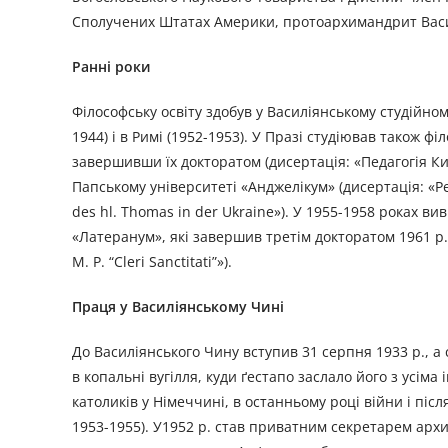
Сполучених Штатах Америки, протоархимандрит Васил
Ранні роки
Філософську освіту здобув у Василіянському студійном
1944) і в Римі (1952-1953). У Празі студіював також ф
завершивши їх докторатом (дисертація: «Педагогія Киї
Папському університеті «Анджелікум» (дисертація: «Pe
des hl. Thomas in der Ukraine»). У 1955-1958 роках в
«Латеранум», які завершив третім докторатом 1961 р. (д
М. Р. “Cleri Sanctitati”»).
Праця у Василіянському Чині
До Василіянського Чину вступив 31 серпня 1933 р., а
в копальні вугілля, куди ґестапо заслало його з усім
католиків у Німеччині, в останньому році війни і після
1953-1955). У1952 р. став приватним секретарем архим