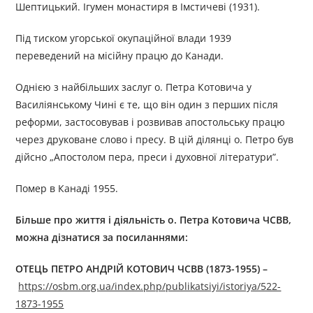
Шептицький. Ігумен монастиря в Імстичеві (1931).
Під тиском угорської окупаційної влади 1939
переведений на місійну працю до Канади.
Однією з найбільших заслуг о. Петра Котовича у
Василіянському Чині є те, що він один з перших після
реформи, застосовував і розвивав апостольську працю
через друковане слово і пресу. В цій ділянці о. Петро був
дійсно „Апостолом пера, преси і духовної літератури”.
Помер в Канаді 1955.
Більше про життя і діяльність
о
.
Петр
а
Котович
а ЧСВВ
,
можна дізнатися за посиланнями:
ОТЕЦЬ ПЕТРО АНДРІЙ КОТОВИЧ ЧСВВ (1873-1955)
–
https://osbm.org.ua/index.php/publikatsiyi/istoriya/522-
1873-1955