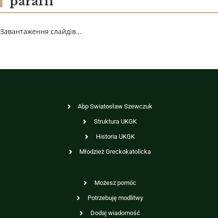
parafii
Завантаження слайдів...
Abp Swiatosław Szewczuk
Struktura UKGK
Historia UKGK
Młodzież Greckokatolicka
Możesz pomóc
Potrzebuję modlitwy
Dodaj wiadomość