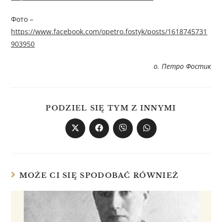
Фото –
https://www.facebook.com/opetro.fostyk/posts/1618745731
903950
о. Петро Фостик
PODZIEL SIĘ TYM Z INNYMI
MOŻE CI SIĘ SPODOBAĆ RÓWNIEŻ