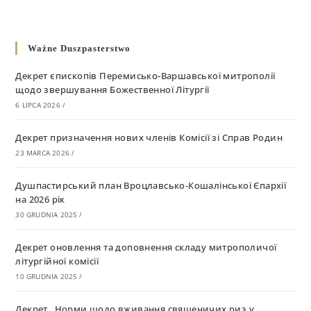
Ważne Duszpasterstwo
Декрет єпископів Перемисько-Варшавської митрополії
щодо звершування Божественної Літургії
6 LIPCA 2026
/
Декрет призначення нових членів Комісії зі Справ Родин
23 MARCA 2026
/
Душпастирський план Вроцлавсько-Кошалінської Єпархії
на 2026 рік
30 GRUDNIA 2025
/
Декрет оновлення та доповнення складу митрополичої
літургійної комісії
10 GRUDNIA 2025
/
Декрет „Норми щодо вживання священичих риз у