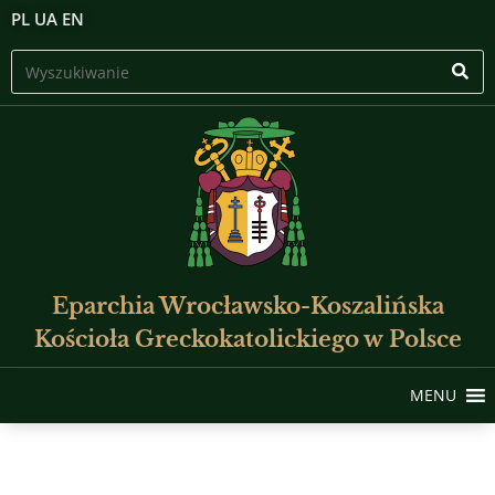
PL
UA
EN
Eparchia Wrocławsko-Koszalińska
Kościoła Greckokatolickiego w Polsce
MENU