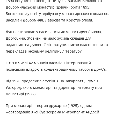
1890 вступив на новіціат Чину св. Василія Великого в
Добромильський монастир (довічні обіти 1895).
Богословську освіту здобував у монастирських школах оо.
Василіан Добромиля, Лаврова та Кристинополя.
Душпастирював у василіанських монастирях Львова,
Дрогобича, Жовкви, чимало зусиль складав для
видавництва духовної літератури, писав власні твори та
перекладав іноземну релігійну літературу.
1919 в числі 42 монахів василіан інтернований
польською владою в концентраційному таборі в Домб’є.
Від 1920 продовжив служіння на Закарпатті, ігумен
Ужгородського монастиря та директор інтернату при
монастирі (1922).
При монастирі створив друкарню (1925), одним з
жертводавців якої був зокрема Митрополит Андрей