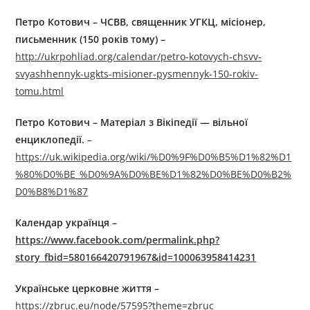
Петро Котович – ЧСВВ, священник УГКЦ, місіонер,
письменник (150 років тому) –
http://ukrpohliad.org/calendar/petro-kotovych-chsvv-
svyashhennyk-ugkts-misioner-pysmennyk-150-rokiv-
tomu.html
Петро Котович – Матеріал з Вікіпедії — вільної
енциклопедії.
–
https://uk.wikipedia.org/wiki/%D0%9F%D0%B5%D1%82%D1
%80%D0%BE_%D0%9A%D0%BE%D1%82%D0%BE%D0%B2%
D0%B8%D1%87
Календар українця
–
https://www.facebook.com/permalink.php?
story_fbid=580166420791967&id=100063958414231
Українське церковне життя –
https://zbruc.eu/node/57595?theme=zbruc