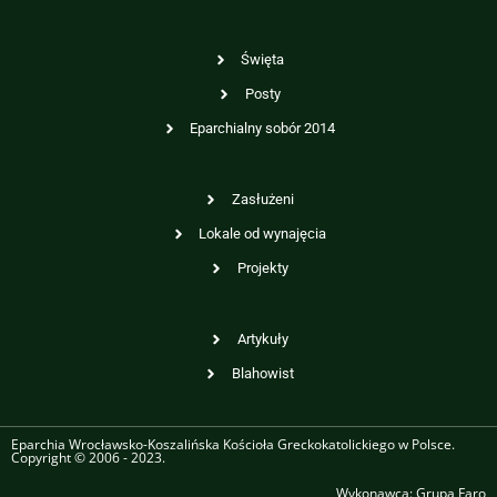
Święta
Posty
Eparchialny sobór 2014
Zasłużeni
Lokale od wynajęcia
Projekty
Artykuły
Blahowist
Eparchia Wrocławsko-Koszalińska Kościoła Greckokatolickiego w Polsce.
Copyright © 2006 - 2023.
Wykonawca:
Grupa Faro