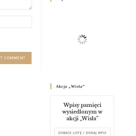
Родин
4 GRUDNIA 2024
/
Декрет владики Володимира
про утворення Комісії до
Справ Молоді та встановленя
складу Катихитичної Комісії
18 PAŹDZIERNIKA 2024
/
Декрет „Проголошення та
оприлюднення постанов
Синоду Єпископів УГКЦ,
який відбувся у Зарваниці, в
Akcja „Wisła”
днях 2-12 липня 2024 р.”
4 PAŹDZIERNIKA 2024
/
Wpisy pamięci
Декрет єпископів
wysiedlonym w
Перемисько-Варшавської
akcji „Wisła”
Митрополії стосовно
звершування Божественної
літургії
ZOBACZ LISTĘ / DODAJ WPIS