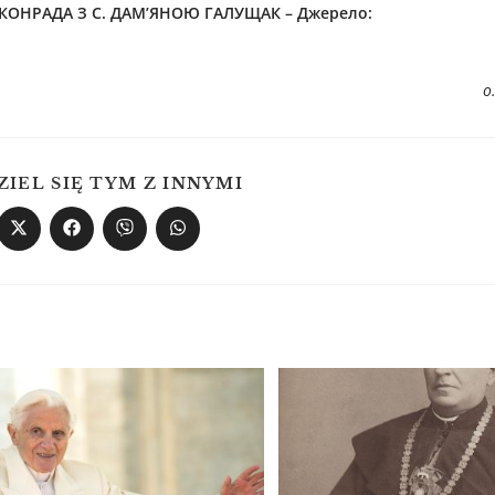
НРАДА З С. ДАМ’ЯНОЮ ГАЛУЩАК – Джерелo:
о
ZIEL SIĘ TYM Z INNYMI