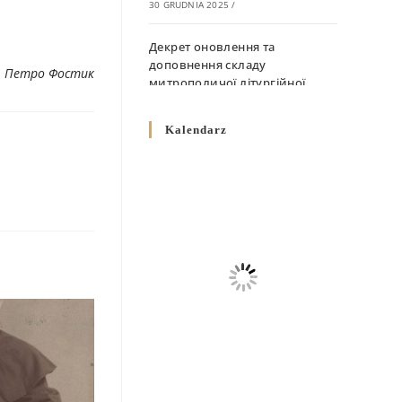
30 GRUDNIA 2025
/
Декрет оновлення та
доповнення складу
. Петро Фостик
митрополичої літургійної
комісії
10 GRUDNIA 2025
/
Kalendarz
Декрет „Норми щодо
вживання священичих риз у
Перемисько-Варшавській
Митрополії”
10 GRUDNIA 2025
/
Декрет про відзначення
Великодня і всіх рухомих
свят за григоріанським
календарем
10 GRUDNIA 2025
/
Декрет проголошення та