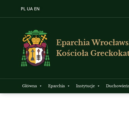
PL
UA
EN
Eparchia Wrocławs
Kościoła Greckokat
Główna
Eparchia
Instytucje
Duchowień