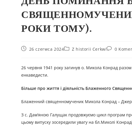
ДЕНЬ ПОМИНАННЯ 
СВЯЩЕННОМУЧЕНИКА
РОКИ ТОМУ).
26 czerwca 2024
Z historii Cerkwi
0 Komen
26 червня 1941 року загинув о. Микола Конрад разом
енкаведисти.
Більше про життя і діяльність
Блаженного Священн
Блаженний священномученик Микола Конрад – Джер
З с. Дам’яною Галущак продовжуємо цикл програм пр
цьому випуску зосередили увагу на бл.Миколі Конраді 