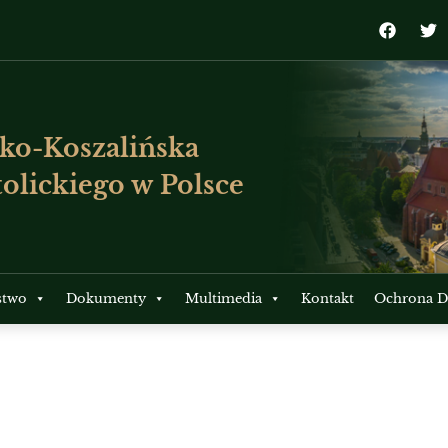
ko-Koszalińska
olickiego w Polsce
stwo
Dokumenty
Multimedia
Kontakt
Ochrona Dz