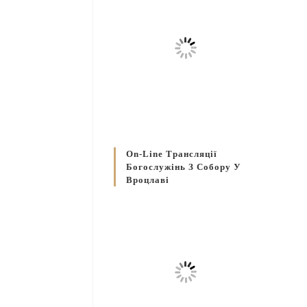
On-Line Трансляції
Богослужінь З Собору У
Вроцлаві