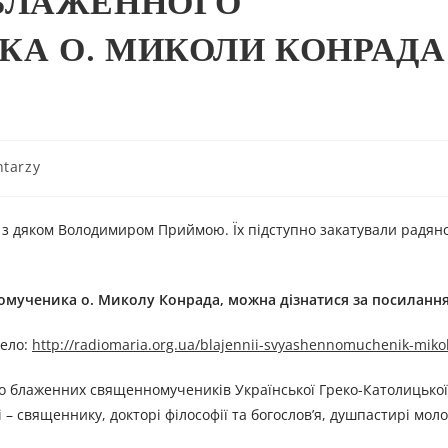
БЛАЖЕННОГО
 О. МИКОЛИ КОНРАДА 
tarzy
 з дяком Володимиром Приймою. Їх підступно закатували радянс
омученика
о.
Микол
у
Конрад
а
, можна дізнатися за посиланн
елo:
http://radiomaria.org.ua/blajennii-svyashennomuchenik-miko
о блаженних священномучеників Української Греко-Католицької
– священнику, докторі філософії та богослов’я, душпастирі моло