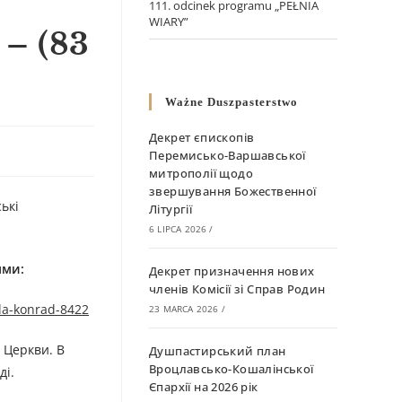
111. odcinek programu „PEŁNIA
WIARY”
– (83
Ważne Duszpasterstwo
Декрет єпископів
Перемисько-Варшавської
митрополії щодо
звершування Божественної
ькі
Літургії
6 LIPCA 2026
/
ями:
Декрет призначення нових
членів Комісії зі Справ Родин
la-konrad-8422
23 MARCA 2026
/
 Церкви. В
Душпастирський план
Вроцлавсько-Кошалінської
ді.
Єпархії на 2026 рік