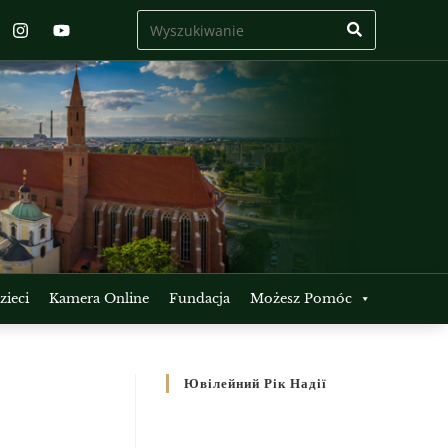
ieci
Kamera Online
Fundacja
Możesz Pomóc
Ювілейний Рік Надії