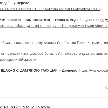
опедії. – Джерелo:
D0%B4%D1%80%D1%96%D0%B9_(%D0%86%D1%89%D0%B0%D0%BA)
ити парафіян і сам сховатися” – слова о. Андрія Іщака перед
ru-ne-zalisha.-i-ya-takoj-ne-moju-zalishiti-parafiyan-i-sam-shovati
о блаженних священномучеників Української Греко-Католицької
ка – священника, доктора богослов’я, польового душпастиря, я
ьшовицьких військових.
ЩАКА З С. ДАМ’ЯНОЮ ГАЛУЩАК. – Джерелo:
https://www.you
о
ZIEL SIĘ TYM Z INNYMI