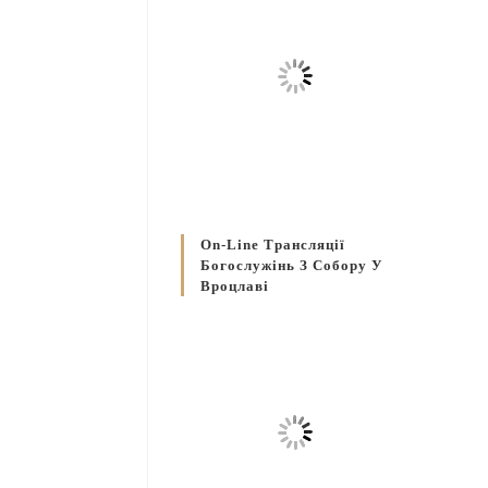
On-Line Трансляції
Богослужінь З Собору У
Вроцлаві