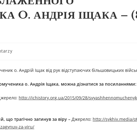
БЛАЖЕННОГО
 O. АНДРІЯ ІЩАКА – (
tarzy
ник о. Андрій Іщак від рук відступаючих більшовицьких війсь
омученика
о.
А
ндрі
я
І
щак
а
, можна дізнатися за посиланнями:
Джерелo:
http://ichistory.org.ua/2015/09/28/svyashhennomuchenyk
й, що трагічно загинув за віру
–
Джерелo:
http://sykhiv.media/ot
-zagynuv-za-viru/