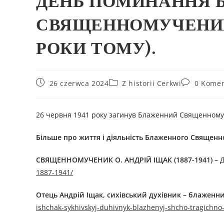
ДЕНЬ ПОМИНАННЯ 
СВЯЩЕННОМУЧЕНИКА
РОКИ ТОМУ).
26 czerwca 2024
Z historii Cerkwi
0 Komen
26 червня 1941 року загинув Блаженний Священномуче
Більше про життя і діяльність
Блаженного Священн
СВЯЩЕННОМУЧЕНИК O. АНДРІЙ ІЩАК (1887-1941)
–
1887-1941/
Отець Андрій Іщак, сихівський духівник – блаженни
ishchak-sykhivskyj-duhivnyk-blazhenyj-shcho-tragichno