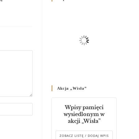
24
Родин
4 GRUDNIA 2024
/
Декрет владики Володимира
про утворення Комісії до
Справ Молоді та встановленя
складу Катихитичної Комісії
18 PAŹDZIERNIKA 2024
/
Декрет „Проголошення та
оприлюднення постанов
Синоду Єпископів УГКЦ,
який відбувся у Зарваниці, в
Akcja „Wisła”
днях 2-12 липня 2024 р.”
4 PAŹDZIERNIKA 2024
/
Wpisy pamięci
Декрет єпископів
wysiedlonym w
Перемисько-Варшавської
akcji „Wisła”
Митрополії стосовно
звершування Божественної
літургії
ZOBACZ LISTĘ / DODAJ WPIS