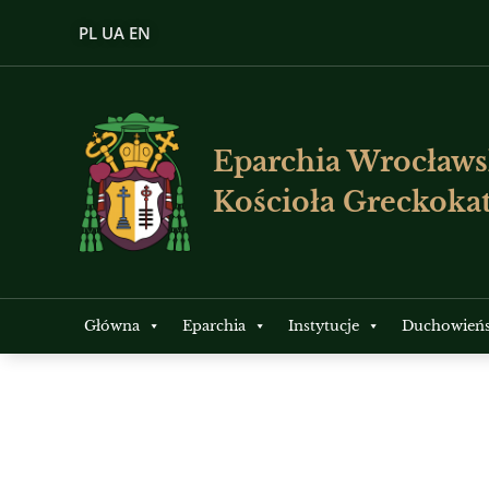
PL
UA
EN
Eparchia Wrocławs
Kościoła Greckokat
Główna
Eparchia
Instytucje
Duchowień