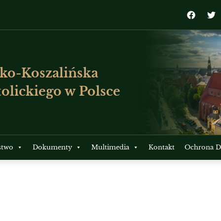
ko-Koszalińska
olickiego w Polsce
stwo
Dokumenty
Multimedia
Kontakt
Ochrona Dz