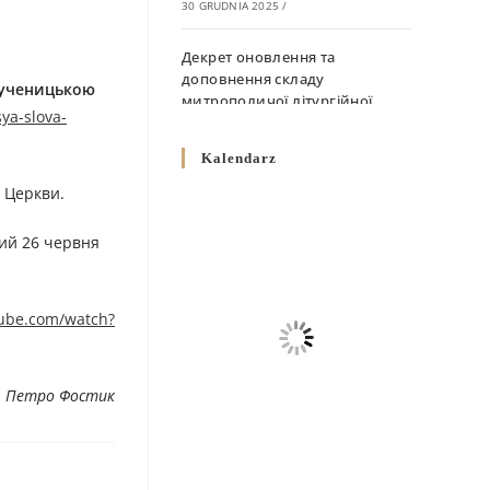
30 GRUDNIA 2025
/
Декрет оновлення та
доповнення складу
 мученицькою
митрополичої літургійної
sya-slova-
комісії
10 GRUDNIA 2025
/
Kalendarz
 Церкви.
Декрет „Норми щодо
вживання священичих риз у
кий 26 червня
Перемисько-Варшавській
Митрополії”
10 GRUDNIA 2025
/
tube.com/watch?
Декрет про відзначення
Великодня і всіх рухомих
свят за григоріанським
. Петро Фостик
календарем
10 GRUDNIA 2025
/
Декрет проголошення та