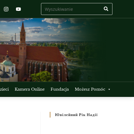
ieci
Kamera Online
Fundacja
Możesz Pomóc
Ювілейний Рік Надії