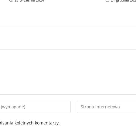
27 września 2024
21 grudnia 20
isania kolejnych komentarzy.