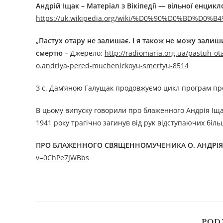
Андрій Іщак – Матеріал з Вікіпедії — вільної енцикл
https://uk.wikipedia.org/wiki/%D0%90%D0%BD%
„
Пастух отару не залишає. І я також не можу залиш
смертю
–
Джерелo:
http://radiomaria.org.ua/pastuh-ota
o.andriya-pered-muchenickoyu-smertyu-8514
З с. Дам’яною Галущак продовжуємо цикл програм пр
В цьому випуску говорили про блаженного Андрія Іща
1941 року трагічно загинув від рук відступаючих біл
ПРО БЛАЖЕННОГО СВЯЩЕННОМУЧЕНИКА O. АНДРІЯ І
v=0ChPe7JWBbs
POD