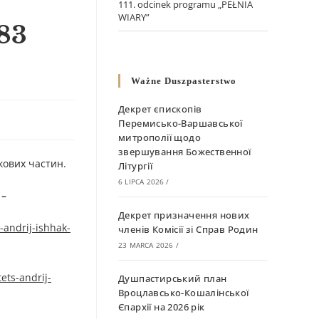
111. odcinek programu „PEŁNIA
WIARY”
83
Ważne Duszpasterstwo
Декрет єпископів
Перемисько-Варшавської
митрополії щодо
звершування Божественної
кових частин.
Літургії
6 LIPCA 2026
/
 –
Декрет призначення нових
-andrij-ishhak-
членів Комісії зі Справ Родин
23 MARCA 2026
/
ets-andrij-
Душпастирський план
Вроцлавсько-Кошалінської
Єпархії на 2026 рік