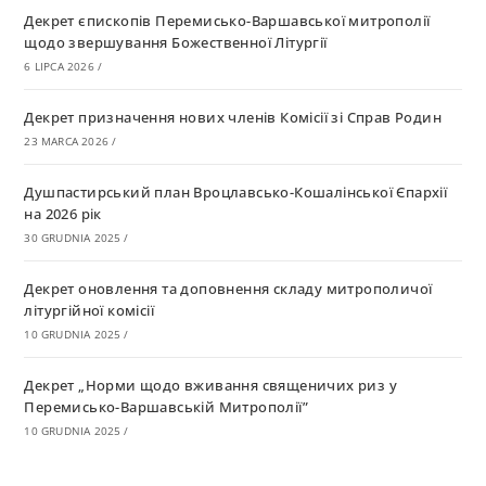
Декрет єпископів Перемисько-Варшавської митрополії
щодо звершування Божественної Літургії
6 LIPCA 2026
/
Декрет призначення нових членів Комісії зі Справ Родин
23 MARCA 2026
/
Душпастирський план Вроцлавсько-Кошалінської Єпархії
на 2026 рік
30 GRUDNIA 2025
/
Декрет оновлення та доповнення складу митрополичої
літургійної комісії
10 GRUDNIA 2025
/
Декрет „Норми щодо вживання священичих риз у
Перемисько-Варшавській Митрополії”
10 GRUDNIA 2025
/
Декрет про відзначення Великодня і всіх рухомих свят за