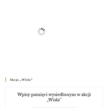
Akcja „Wisła”
Wpisy pamięci wysiedlonym w akcji
„Wisła”