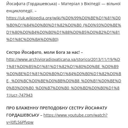
Йосафата (Гордашевська) – Матеріал з Вікіпедії — вільної
енциклопедії. –
https://uk.wikipedia.org/wiki/%D0%99%D0%BE%D1%81%D0
%B0%D1%84%D0%B0%D1%82%D0%B0_(%D0%93%D0%BE%
D1%80%D0%B4%D0%B0%D1%88%D0%B5%D0%B2%D1%81
%D1%8C%D0%BA%D0%B0)
Сестро Йосафато, моли Бога за нас!
–
http://www.archivioradiovaticana.va/storico/2013/11/19/%D
1%81%D0%B5%D1%81%D1%82%D1%80%D0%BE_%D0%B9
%D0%BE%D1%81%D0%B0%D1%84%D0%B0%D1%82%D0%B
E,_%D0%BC%D0%BE%D0%BB%D0%B8_%D0%B1%D0%BE%D
0%B3%D0%B0_%D0%B7%D0%B0_%D0%BD%D0%B0%D1%8
1!/ucr-747943
ПРО БЛАЖЕННУ ПРЕПОДОБНУ СЕСТРУ ЙОСАФАТУ
ГОРДАШЕВСЬКУ –
https://www.youtube.com/watch?
v=l0fL56Pfvpw