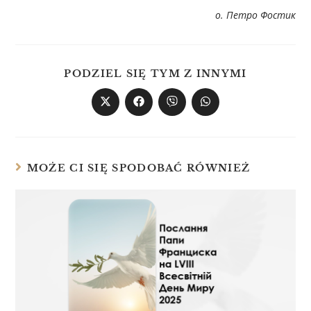
о. Петро Фостик
PODZIEL SIĘ TYM Z INNYMI
MOŻE CI SIĘ SPODOBAĆ RÓWNIEŻ