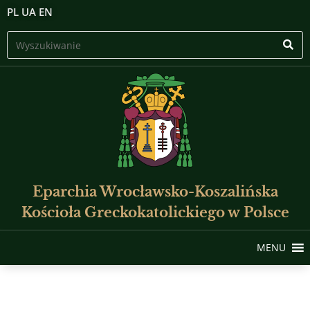
PL
UA
EN
Eparchia Wrocławsko-Koszalińska
Kościoła Greckokatolickiego w Polsce
MENU