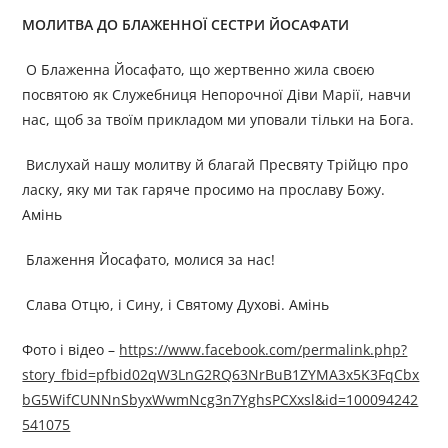
МОЛИТВ
А
ДО БЛАЖЕННОЇ СЕСТРИ ЙОСАФАТИ
О Блаженна Йосафато, що жертвенно жила своєю
посвятою як Служебниця Непорочної Діви Марії, навчи
нас, щоб за твоїм прикладом ми уповали тільки на Бога.
Вислухай нашу молитву й благай Пресвяту Трійцю про
ласку, яку ми так гаряче просимо на прославу Божу.
Амінь
Блаження Йосафато, молися за нас!
Слава Отцю, і Сину, і Святому Духові. Амінь
Фото і відео –
https://www.facebook.com/permalink.php?
story_fbid=pfbid02qW3LnG2RQ63NrBuB1ZYMA3x5K3FqCbx
bG5WifCUNNnSbyxWwmNcg3n7YghsPCXxsl&id=100094242
541075