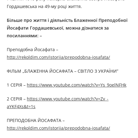
Гордашевська на 49-му році життя.
Більше про життя і діяльність
Блаженної Преподобної
Йосафати Гордашевської
, можна дізнатися за
посиланням
и
: –
Преподобна Йосафата –
http://rekoldim.com/istoriia/prepodobna-iosafata/
ФІЛЬМ „БЛАЖЕННА ЙОСАФАТА – СВІТЛО З УКРАЇНИ”
1 СЕРІЯ –
https://www.youtube.com/watch?v=Ys_9oelNFHk
2 СЕРІЯ –
https://www.youtube.com/watch?v=Zv_-
aYKF4Xs&t=1s
ПРЕПОДОБНА ЙОСАФАТА –
http://rekoldim.com/istoriia/prepodobna-iosafata/