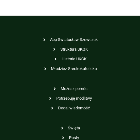
Abp Swiatosław Szewczuk
Struktura UKGK
Historia UKGK
Młodzież Greckokatolicka
Możesz pomóc
Potrzebuję modlitwy
Dodaj wiadomość
Święta
Posty