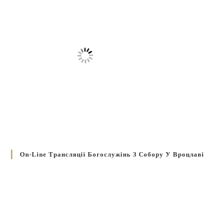
On-Line Трансляції Богослужінь З Собору У Вроцлаві