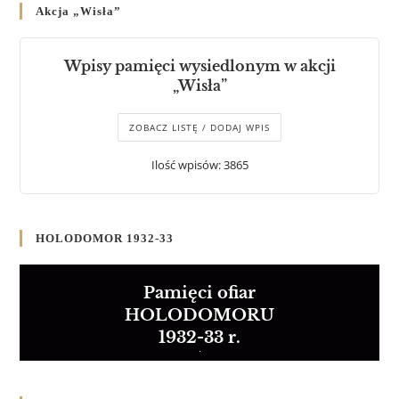
Akcja „Wisła”
Wpisy pamięci wysiedlonym w akcji
„Wisła”
ZOBACZ LISTĘ / DODAJ WPIS
Ilość wpisów: 3865
HOLODOMOR 1932-33
Pamięci ofiar
HOLODOMORU
1932-33 r.