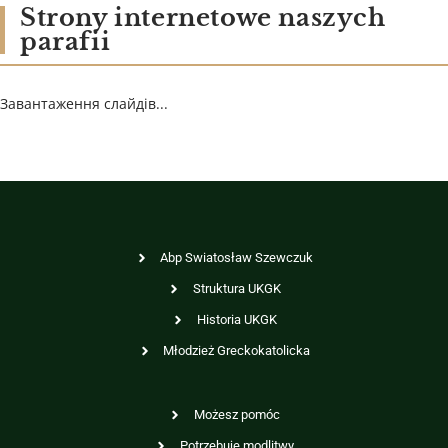
Strony internetowe naszych
parafii
Завантаження слайдів...
Abp Swiatosław Szewczuk
Struktura UKGK
Historia UKGK
Młodzież Greckokatolicka
Możesz pomóc
Potrzebuję modlitwy