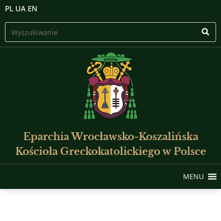
PL
UA
EN
Eparchia Wrocławsko-Koszalińska
Kościoła Greckokatolickiego w Polsce
MENU