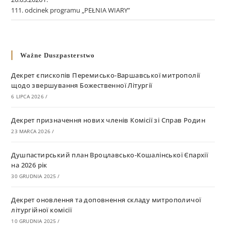
111. odcinek programu „PEŁNIA WIARY”
Ważne Duszpasterstwo
Декрет єпископів Перемисько-Варшавської митрополії
щодо звершування Божественної Літургії
6 LIPCA 2026
/
Декрет призначення нових членів Комісії зі Справ Родин
23 MARCA 2026
/
Душпастирський план Вроцлавсько-Кошалінської Єпархії
на 2026 рік
30 GRUDNIA 2025
/
Декрет оновлення та доповнення складу митрополичої
літургійної комісії
10 GRUDNIA 2025
/