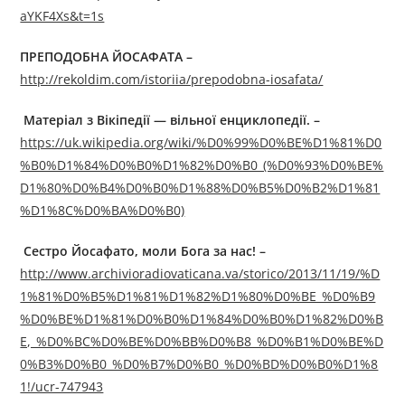
aYKF4Xs&t=1s
ПРЕПОДОБНА ЙОСАФАТА –
http://rekoldim.com/istoriia/prepodobna-iosafata/
Матеріал з Вікіпедії — вільної енциклопедії.
–
https://uk.wikipedia.org/wiki/%D0%99%D0%BE%D1%81%D0
%B0%D1%84%D0%B0%D1%82%D0%B0_(%D0%93%D0%BE%
D1%80%D0%B4%D0%B0%D1%88%D0%B5%D0%B2%D1%81
%D1%8C%D0%BA%D0%B0)
Сестро Йосафато, моли Бога за нас!
–
http://www.archivioradiovaticana.va/storico/2013/11/19/%D
1%81%D0%B5%D1%81%D1%82%D1%80%D0%BE_%D0%B9
%D0%BE%D1%81%D0%B0%D1%84%D0%B0%D1%82%D0%B
E,_%D0%BC%D0%BE%D0%BB%D0%B8_%D0%B1%D0%BE%D
0%B3%D0%B0_%D0%B7%D0%B0_%D0%BD%D0%B0%D1%8
1!/ucr-747943