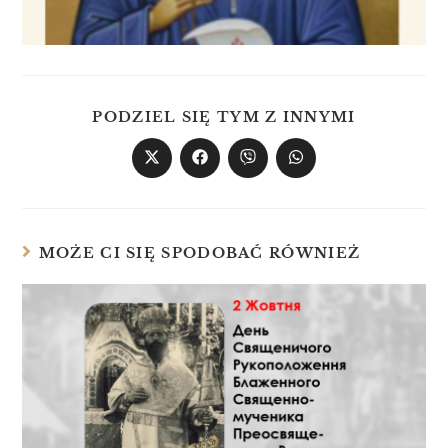
PODZIEL SIĘ TYM Z INNYMI
MOŻE CI SIĘ SPODOBAĆ RÓWNIEŻ