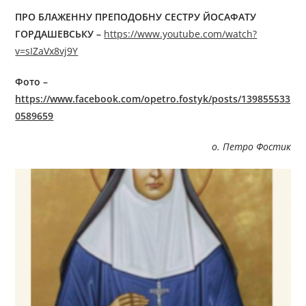
ПРО БЛАЖЕННУ ПРЕПОДОБНУ СЕСТРУ ЙОСАФАТУ
ГОРДАШЕВСЬКУ –
https://www.youtube.com/watch?
v=sIZaVx8vj9Y
Фото –
https://www.facebook.com/opetro.fostyk/posts/139855533
0589659
о. Петро Фостик