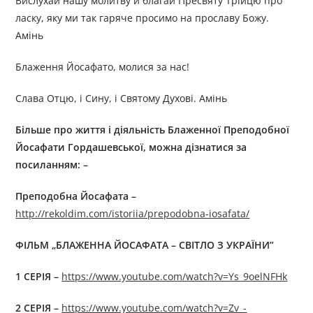
Вислухай нашу молитву й благай Пресвяту Трійцю про
ласку, яку ми так гаряче просимо на прославу Божу.
Амінь
Блаження Йосафато, молися за нас!
Слава Отцю, і Сину, і Святому Духові. Амінь
Більше про життя і діяльність
Блаженної Преподобної
Йосафати Гордашевської
, можна дізнатися за
посиланням: –
Преподобна Йосафата –
http://rekoldim.com/istoriia/prepodobna-iosafata/
ФІЛЬМ „БЛАЖЕННА ЙОСАФАТА – СВІТЛО З УКРАЇНИ”
1 СЕРІЯ –
https://www.youtube.com/watch?v=Ys_9oelNFHk
2 СЕРІЯ –
https://www.youtube.com/watch?v=Zv_-