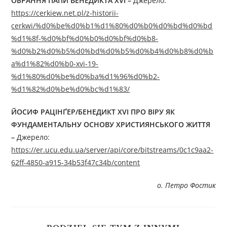
ОБРАННЯ ПАПИ ВЕНЕДИКТА XVI –
Джерелo:
https://cerkiew.net.pl/z-historii-
cerkwi/%d0%be%d0%b1%d1%80%d0%b0%d0%bd%d0%bd
%d1%8f-%d0%bf%d0%b0%d0%bf%d0%b8-
%d0%b2%d0%b5%d0%bd%d0%b5%d0%b4%d0%b8%d0%b
a%d1%82%d0%b0-xvi-19-
%d1%80%d0%be%d0%ba%d1%96%d0%b2-
%d1%82%d0%be%d0%bc%d1%83/
ЙОСИФ РАЦІНҐЕР/БЕНЕДИКТ XVI ПРО ВІРУ ЯК
ФУНДАМЕНТАЛЬНУ ОСНОВУ ХРИСТИЯНСЬКОГО ЖИТТЯ
–
Джерелo:
https://er.ucu.edu.ua/server/api/core/bitstreams/0c1c9aa2-
62ff-4850-a915-34b53f47c34b/content
о. Петро Фостик