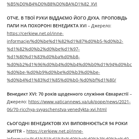
%B5%D0%B4%D0%B8%D0%BA%D1%82_XVI
ОТЧЕ, В ТВОЇ РУКИ ВІДДАЄМО ЙОГО ДУХА. ПРОПОВІДЬ
ПАПИ НА ПОХОРОНІ ВЕНЕДИКТА XVI
– Джерелo:
https://cerkiew.net.pl/inne-
informacje/%d0%be%d1%82%d1%87%d0%b5-%d0%b2-
%d1%82%d0%b2%d0%be%d1%97-
%d1%80%d1%83%d0%ba%d0%b8-
%d0%b2%d1%96%d0%b4%d0%b4%d0%b0%d1%94%d0%bc
%d0%be-%d0%b9%d0%be%d0%b3%d0%be-
%d0%b4%d1%83%d1%85%d0%b0-%d0%bf%d1%80/
Венедикт XVI: 70 років щоденного служіння Євхаристії
–
Джерелo:
https://www.vaticannews.va/uk/pope/news/2021-
06/70-ricchya-svyaschenstva-venedykta-xvi.html
СЬОГОДНІ ВЕНЕДИКТОВІ XVI ВИПОВНЮЄТЬСЯ 94 РОКИ
ЖИТТЯ
–
https://cerkiew.net.pl/inne-
informacje/%d1%81%d1%8c%d0%be%d0%b3%d0%be%d0