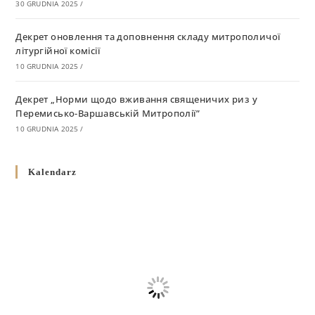
30 GRUDNIA 2025
/
Декрет оновлення та доповнення складу митрополичої
літургійної комісії
10 GRUDNIA 2025
/
Декрет „Норми щодо вживання священичих риз у
Перемисько-Варшавській Митрополії”
10 GRUDNIA 2025
/
Декрет про відзначення Великодня і всіх рухомих свят за
Kalendarz
григоріанським календарем
10 GRUDNIA 2025
/
Декрет проголошення та оприлюдення постанов Синоду
Єпископів УГКЦ як зобов’язуючі на території
Вроцлавсько-Кошалінської Єпархії
5 LISTOPADA 2025
/
Душпастирський план Вроцлавсько-Кошалінської єпархії