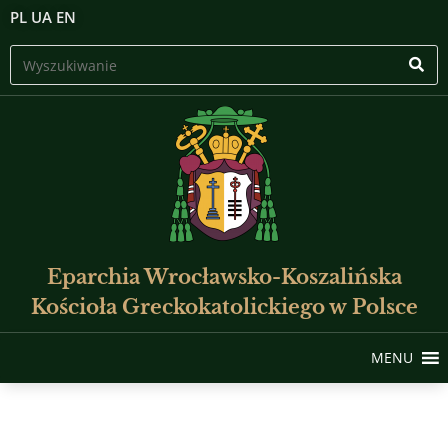
PL
UA
EN
Eparchia Wrocławsko-Koszalińska
Kościoła Greckokatolickiego w Polsce
MENU