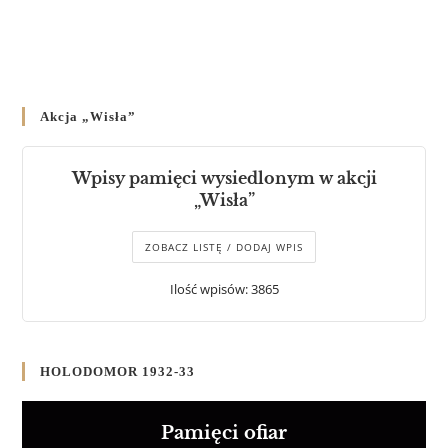
Akcja „Wisła”
Wpisy pamięci wysiedlonym w akcji
„Wisła”
ZOBACZ LISTĘ / DODAJ WPIS
Ilość wpisów: 3865
HOLODOMOR 1932-33
Pamięci ofiar