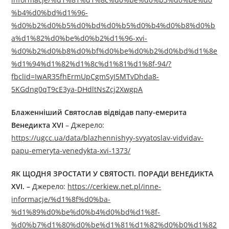
%b4%d0%bd%d1%96-
%d0%b2%d0%b5%d0%bd%d0%b5%d0%b4%d0%b8%d0%b
a%d1%82%d0%be%d0%b2%d1%96-xvi-
%d0%b2%d0%b8%d0%bf%d0%be%d0%b2%d0%bd%d1%8e
%d1%94%d1%82%d1%8c%d1%81%d1%8f-94/?
fbclid=IwAR35fhErmUpCgmSyI5MTvDhda8-
5KGdng0qT9cE3ya-DHdltNsZcj2XwgpA
Блаженніший Святослав відвідав папу-емерита
Венедикта XVI
– Джерелo:
https://ugcc.ua/data/blazhennishyy-svyatoslav-vidvidav-
papu-emeryta-venedykta-xvi-1373/
ЯК ЩОДНЯ ЗРОСТАТИ У СВЯТОСТІ. ПОРАДИ ВЕНЕДИКТА
XVI. –
Джерелo:
https://cerkiew.net.pl/inne-
informacje/%d1%8f%d0%ba-
%d1%89%d0%be%d0%b4%d0%bd%d1%8f-
%d0%b7%d1%80%d0%be%d1%81%d1%82%d0%b0%d1%82