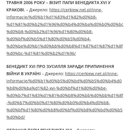
ТРАВНЯ 2006 РОКУ – ВІЗИТ ПАПИ БЕНЕДИКТА XVI У
КРАКОВІ.
– Джерелo:
https://cerkiew.net.pl/inne-
informacje/%d0%b1%d1%83%d1%82%d0%b8-
%d1%81%d0%b2%d1%96%d0%b4%d0%ba%d0%b0%d0%bc
%d0%b8-%d0%b2%d1%96%d1%80%d0%b8-
%d0%bf%d0%b5%d1%80%d0%b5%d0%b4-
%d0%be%d0%b1%d0%bb%d0%b8%d1%87%d1%87%d1%8f
%d0%bc-%d1%81%d0%b2%d1%96/
БЕНЕДИКТ XVI ПРО ЗУСИЛЛЯ ЗАРАДИ ПРИПИНЕННЯ
ВІЙНИ В УКРАЇНІ
– Джерелo:
https://cerkiew.net.pl/inne-
informacje/%d0%b1%d0%b5%d0%bd%d0%b5%d0%b4%d0
%b8%d0%ba%d1%82-xvi-%d0%bf%d1%80%d0%be-
%d0%b7%d1%83%d1%81%d0%b8%d0%bb%d0%bb%d1%8f
-%d0%b7%d0%b0%d1%80%d0%b0%d0%b4%d0%b8-
%d0%bf%d1%80%d0%b8%d0%bf%d0%b8%d0%bd%d0%b5
%d0%bd/