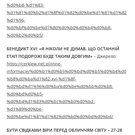
%d0%b8-%d1%83-
%d1%81%d0%b2%d1%8f%d1%82%d0%be%d1%81%d1%82
%d1%96-
%d0%bf%d0%be%d1%80%d0%b0%d0%b4%d0%b8-
%d0%b2%d0%b5/
БЕНЕДИКТ XVI: «Я НІКОЛИ НЕ ДУМАВ, ЩО ОСТАННІЙ
ЕТАП ПОДОРОЖІ БУДЕ ТАКИМ ДОВГИМ»
– Джерелo:
https://cerkiew.net.pl/inne-
informacje/%d0%b1%d0%b5%d0%bd%d0%b5%d0%b4%d0
%b8%d0%ba%d1%82-xvi-%d1%8f-
%d0%bd%d1%96%d0%ba%d0%be%d0%bb%d0%b8-
%d0%bd%d0%b5-
%d0%b4%d1%83%d0%bc%d0%b0%d0%b2-
%d1%89%d0%be-
%d0%be%d1%81%d1%82%d0%b0%d0%bd%d0%bd/
БУТИ СВІДКАМИ ВІРИ ПЕРЕД ОБЛИЧЧЯМ СВІТУ –
27-28