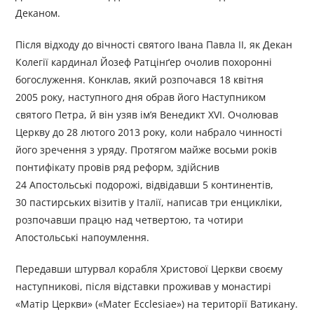
Деканом.
Після відходу до вічності святого Івана Павла ІІ, як Декан
Колегії кардинал Йозеф Ратцінґер очолив похоронні
богослуження. Конклав, який розпочався 18 квітня
2005 року, наступного дня обрав його Наступником
святого Петра, й він узяв ім’я Венедикт XVI. Очолював
Церкву до 28 лютого 2013 року, коли набрало чинності
його зречення з уряду. Протягом майже восьми років
понтифікату провів ряд реформ, здійснив
24 Апостольські подорожі, відвідавши 5 континентів,
30 пастирських візитів у Італії, написав три енцикліки,
розпочавши працю над четвертою, та чотири
Апостольські напоумлення.
Передавши штурвал корабля Христової Церкви своєму
наступникові, після відставки проживав у монастирі
«Матір Церкви» («Mater Ecclesiae») на території Ватикану.