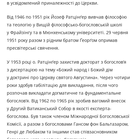
в усвідомлений приналежності до Церкви.
Від 1946 по 1951 рік Йозеф Ратцінґер вивчав філософію
та теологію у Вищій філософсько-богословській школі
у Фрайзінгу та в Мюнхенському університеті. 29 червня
1951 року разом з рідним братом Ґеорґом опримав
пресвітерські свячення.
У 1953 році о. Ратцінґер захистив докторат з богослов’я
з дисертацією на тему «Божий народ і Божий дім
у доктрині про Церкву святого Августина». Через чотири
роки здобув габілітацію для викладання, після чого
розпочав викладати догматичне та фундаментальне
богослов’я. Від 1962 по 1965 рік зробив вагомий внесок
у Другий Ватиканський Собор в якості експерта-
богослова. Був також членом Міжнародної Богословської
Комісії, а разом з богословами Гансом фон Бальтазаром,
Генрі де Любаком та іншими став співзасновником