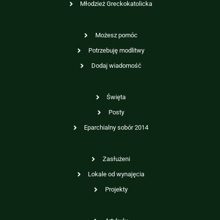
Młodzież Greckokatolicka
Możesz pomóc
Potrzebuję modlitwy
Dodaj wiadomość
Święta
Posty
Eparchialny sobór 2014
Zasłużeni
Lokale od wynajęcia
Projekty