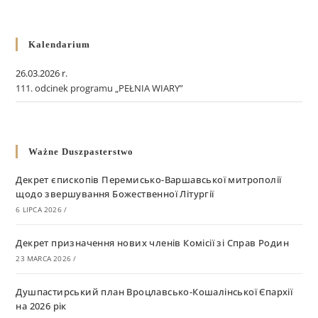
Kalendarium
26.03.2026 r.
111. odcinek programu „PEŁNIA WIARY”
Ważne Duszpasterstwo
Декрет єпископів Перемисько-Варшавської митрополії
щодо звершування Божественної Літургії
6 LIPCA 2026
/
Декрет призначення нових членів Комісії зі Справ Родин
23 MARCA 2026
/
Душпастирський план Вроцлавсько-Кошалінської Єпархії
на 2026 рік