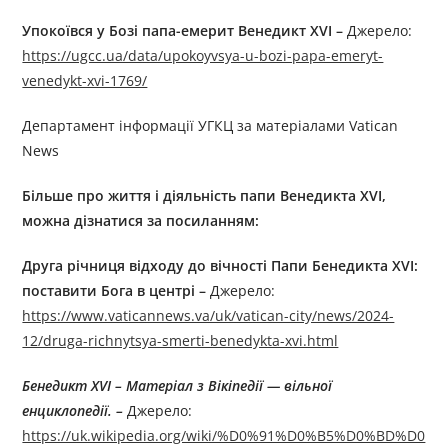
Упокоївся у Бозі папа-емерит Венедикт XVI
–
Джерелo:
https://ugcc.ua/data/upokoyvsya-u-bozi-papa-emeryt-
venedykt-xvi-1769/
Департамент інформації УГКЦ за матеріалами Vatican
News
Більше про життя і діяльність
папи
Венедикт
а
XVI
,
можна дізнатися за посиланням:
Друга річниця відходу до вічності Папи Бенедикта XVI:
поставити Бога в центрі
–
Джерелo:
https://www.vaticannews.va/uk/vatican-city/news/2024-
12/druga-richnytsya-smerti-benedykta-xvi.html
Бенедикт XVI – Матеріал з Вікіпедії — вільної
енциклопедії.
–
Джерелo:
https://uk.wikipedia.org/wiki/%D0%91%D0%B5%D0%BD%D0