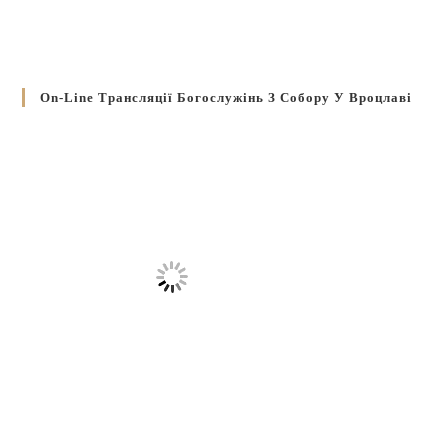
On-Line Трансляції Богослужінь З Собору У Вроцлаві