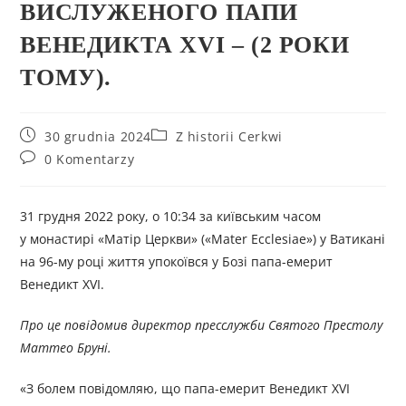
ВИСЛУЖЕНОГО ПАПИ
ВЕНЕДИКТА XVI – (2 РОКИ
ТОМУ).
30 grudnia 2024
Z historii Cerkwi
0 Komentarzy
31 грудня 2022 року, о 10:34 за київським часом
у монастирі «Матір Церкви» («Mater Ecclesiae») у Ватикані
на 96-му році життя упокоївся у Бозі папа-емерит
Венедикт XVI.
Про це повідомив директор пресслужби Святого Престолу
Маттео Бруні.
«З болем повідомляю, що папа-емерит Венедикт XVI