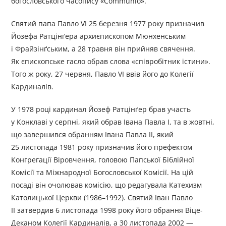
богословського часопису «Communio».
Святий папа Павло VI 25 березня 1977 року призначив
Йозефа Ратцінґера архиєпископом Мюнхенським
і Фрайзінґським, а 28 травня він прийняв свячення.
Як єпископське гасло обрав слова «співробітник істини».
Того ж року, 27 червня, Павло VI ввів його до Колегії
Кардиналів.
У 1978 році кардинал Йозеф Ратцінґер брав участь
у Конклаві у серпні, який обрав Івана Павла І, та в жовтні,
що завершився обранням Івана Павла ІІ, який
25 листопада 1981 року призначив його префектом
Конгрегації Віровчення, головою Папської Біблійної
Комісії та Міжнародної Богословської Комісії. На цій
посаді він очолював комісію, що редагувала Катехизм
Католицької Церкви (1986–1992). Святий Іван Павло
ІІ затвердив 6 листопада 1998 року його обрання Віце-
Деканом Колегії Кардиналів, а 30 листопада 2002 —