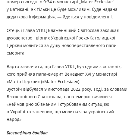
помер сьогодні о 9:34 в монастирі „Mater Ecclesiae“
у Ватикані. Як тільки це буде можливим, буде надана
додаткова інформація», — йдеться у повідомленні.
Отець і Глава УГКЦ Блаженніший Святослав закликає
духовенство і вірних Української Греко-Католицької
Церкви молитися за душу новопереставленого папи-
емерита.
Варто зазначити, що Глава УГКЦ був одним з останніх,
кого прийняв папа-емерит Венедикт XVI у монастирі
«Матір Церкви» («Mater Ecclesiae»).
Зустріч відбулася 9 листопада 2022 року. Тоді, за словами
Блаженнішого Святослава, папа-емерит виявився
«неймовірно обізнаним і стурбованим ситуацією
в Україні та запевнив, що молиться за український
народ».
Біографічна довідка