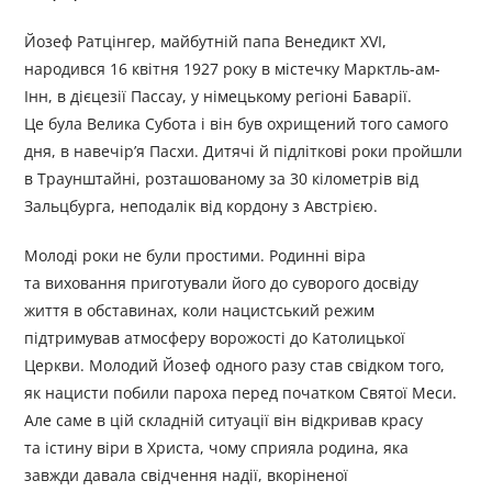
Йозеф Ратцінгер, майбутній папа Венедикт XVI,
народився 16 квітня 1927 року в містечку Марктль-ам-
Інн, в дієцезії Пассау, у німецькому регіоні Баварії.
Це була Велика Субота і він був охрищений того самого
дня, в навечір’я Пасхи. Дитячі й підліткові роки пройшли
в Траунштайні, розташованому за 30 кілометрів від
Зальцбурга, неподалік від кордону з Австрією.
Молоді роки не були простими. Родинні віра
та виховання приготували його до суворого досвіду
життя в обставинах, коли нацистський режим
підтримував атмосферу ворожості до Католицької
Церкви. Молодий Йозеф одного разу став свідком того,
як нацисти побили пароха перед початком Святої Меси.
Але саме в цій складній ситуації він відкривав красу
та істину віри в Христа, чому сприяла родина, яка
завжди давала свідчення надії, вкоріненої