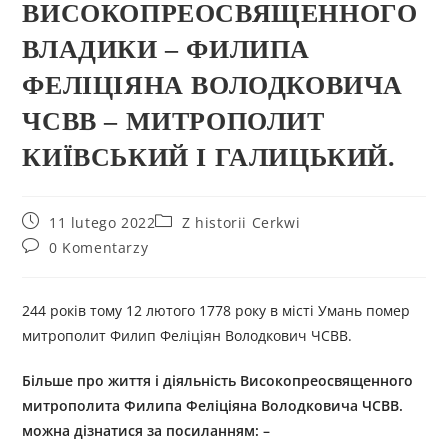
ВИСОКОПРЕОСВЯЩЕННОГО
ВЛАДИКИ – ФИЛИПА
ФЕЛІЦІЯНА ВОЛОДКОВИЧА
ЧСВВ – МИТРОПОЛИТ
КИЇВСЬКИЙ І ГАЛИЦЬКИЙ.
11 lutego 2022
Z historii Cerkwi
0 Komentarzy
244 років тому 12 лютого 1778 року в місті Умань помер
митрополит Филип Феліціян Володкович ЧСВВ.
Більше про життя і діяльність Високопреосвященного
митрополит
а Филип
а Феліціян
а Володкович
а
ЧСВВ.
можна дізнатися за посиланням: –