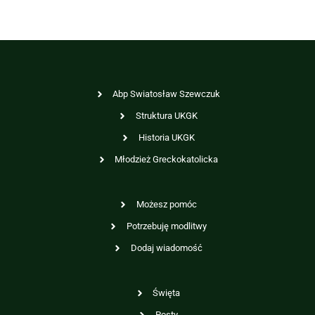
Abp Swiatosław Szewczuk
Struktura UKGK
Historia UKGK
Młodzież Greckokatolicka
Możesz pomóc
Potrzebuję modlitwy
Dodaj wiadomość
Święta
Posty