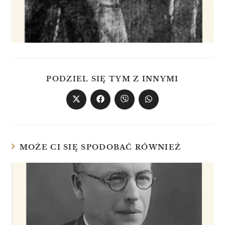
PODZIEL SIĘ TYM Z INNYMI
MOŻE CI SIĘ SPODOBAĆ RÓWNIEŻ