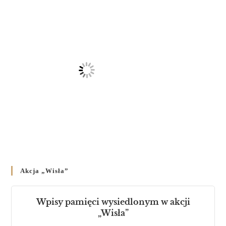
Akcja „Wisła”
Wpisy pamięci wysiedlonym w akcji
„Wisła”