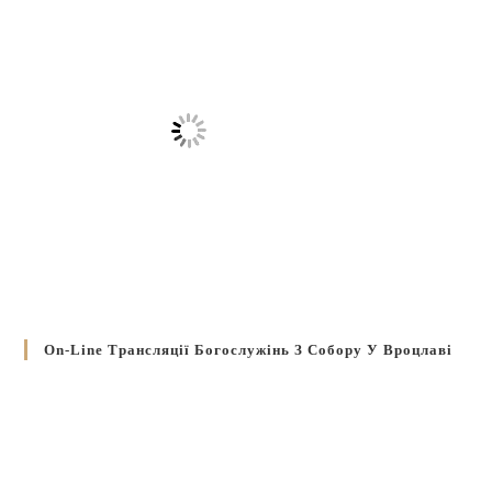
On-Line Трансляції Богослужінь З Собору У Вроцлаві