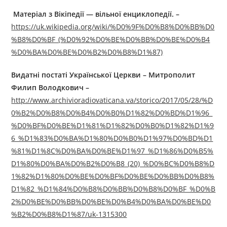
Матеріал з Вікіпедії — вільної енциклопедії.
–
https://uk.wikipedia.org/wiki/%D0%9F%D0%B8%D0%BB%D0
%B8%D0%BF_(%D0%92%D0%BE%D0%BB%D0%BE%D0%B4
%D0%BA%D0%BE%D0%B2%D0%B8%D1%87)
Видатні постаті Української Церкви
–
Митрополит
Филип Володкович
–
http://www.archivioradiovaticana.va/storico/2017/05/28/%D
0%B2%D0%B8%D0%B4%D0%B0%D1%82%D0%BD%D1%96_
%D0%BF%D0%BE%D1%81%D1%82%D0%B0%D1%82%D1%9
6_%D1%83%D0%BA%D1%80%D0%B0%D1%97%D0%BD%D1
%81%D1%8C%D0%BA%D0%BE%D1%97_%D1%86%D0%B5%
D1%80%D0%BA%D0%B2%D0%B8_(20)_%D0%BC%D0%B8%D
1%82%D1%80%D0%BE%D0%BF%D0%BE%D0%BB%D0%B8%
D1%82_%D1%84%D0%B8%D0%BB%D0%B8%D0%BF_%D0%B
2%D0%BE%D0%BB%D0%BE%D0%B4%D0%BA%D0%BE%D0
%B2%D0%B8%D1%87/uk-1315300