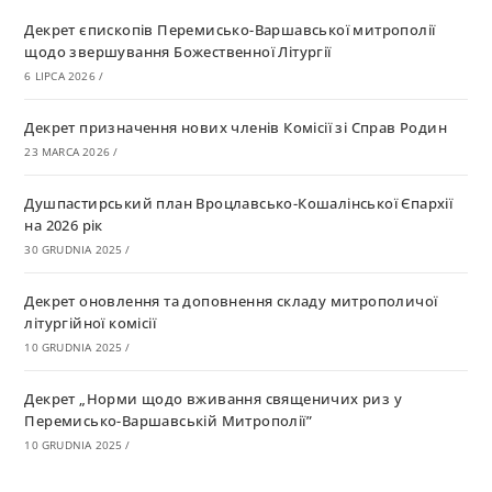
Декрет єпископів Перемисько-Варшавської митрополії
щодо звершування Божественної Літургії
6 LIPCA 2026
/
Декрет призначення нових членів Комісії зі Справ Родин
23 MARCA 2026
/
Душпастирський план Вроцлавсько-Кошалінської Єпархії
на 2026 рік
30 GRUDNIA 2025
/
Декрет оновлення та доповнення складу митрополичої
літургійної комісії
10 GRUDNIA 2025
/
Декрет „Норми щодо вживання священичих риз у
Перемисько-Варшавській Митрополії”
10 GRUDNIA 2025
/