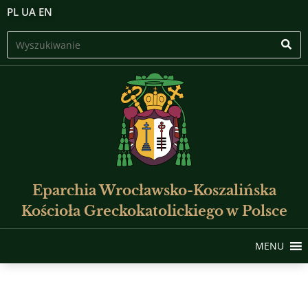
PL
UA
EN
Eparchia Wrocławsko-Koszalińska
Kościoła Greckokatolickiego w Polsce
MENU