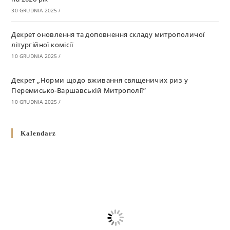
30 GRUDNIA 2025
/
Декрет оновлення та доповнення складу митрополичої
літургійної комісії
10 GRUDNIA 2025
/
Декрет „Норми щодо вживання священичих риз у
Перемисько-Варшавській Митрополії”
10 GRUDNIA 2025
/
Декрет про відзначення Великодня і всіх рухомих свят за
Kalendarz
григоріанським календарем
10 GRUDNIA 2025
/
Декрет проголошення та оприлюдення постанов Синоду
Єпископів УГКЦ як зобов’язуючі на території
Вроцлавсько-Кошалінської Єпархії
5 LISTOPADA 2025
/
Душпастирський план Вроцлавсько-Кошалінської єпархії