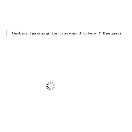
On-Line Трансляції Богослужінь З Собору У Вроцлаві