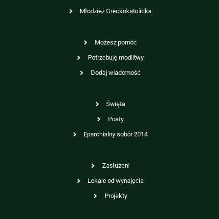
Młodzież Greckokatolicka
Możesz pomóc
Potrzebuję modlitwy
Dodaj wiadomość
Święta
Posty
Eparchialny sobór 2014
Zasłużeni
Lokale od wynajęcia
Projekty