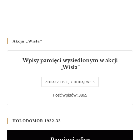
Akcja „Wisła”
Wpisy pamięci wysiedlonym w akcji
„Wisła”
ZOBACZ LISTĘ / DODAJ WPIS
Ilość wpisów: 3865
HOLODOMOR 1932-33