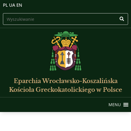
PL
UA
EN
Eparchia Wrocławsko-Koszalińska
Kościoła Greckokatolickiego w Polsce
MENU