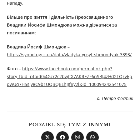
нападу.
Більше про життя і діяльність
П
реосвященного
В
ладики
Йосиф
а
Шмондюк
а
можна дізнатися за
посиланням:
Владика Йосиф Шмондюк –
https://synod.ugcc.ua/data/vladyka-yosyf-shmondyuk-3393/
Фото –
https://www.facebook.com/permalink.php?
story_fbid=pfbid0i4Gzr2c2bwJfX7AKREZF6nSBJ4zHd2TQzv6p
dwUq7H5sJv8C9b1UQBQBLhJJfBy2l&id=100094242541075
о. Петро Фостик
PODZIEL SIĘ TYM Z INNYMI