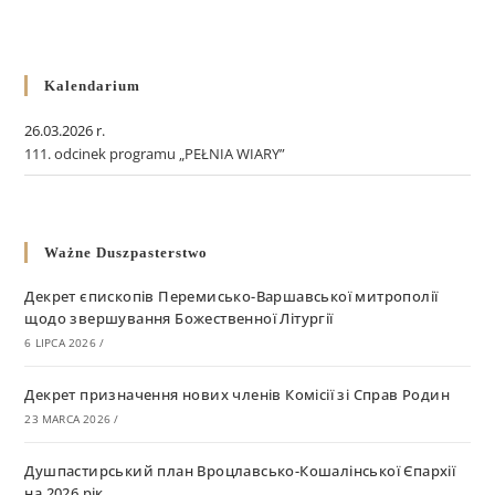
Kalendarium
26.03.2026 r.
111. odcinek programu „PEŁNIA WIARY”
Ważne Duszpasterstwo
Декрет єпископів Перемисько-Варшавської митрополії
щодо звершування Божественної Літургії
6 LIPCA 2026
/
Декрет призначення нових членів Комісії зі Справ Родин
23 MARCA 2026
/
Душпастирський план Вроцлавсько-Кошалінської Єпархії
на 2026 рік