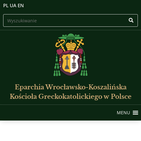
PL
UA
EN
Eparchia Wrocławsko-Koszalińska
Kościoła Greckokatolickiego w Polsce
MENU