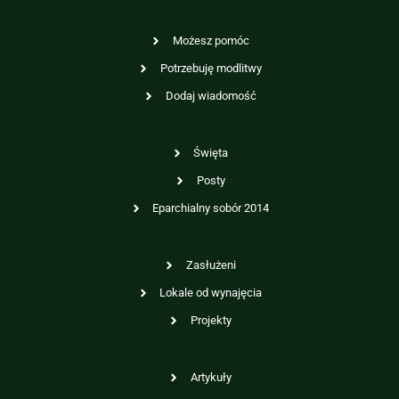
Możesz pomóc
Potrzebuję modlitwy
Dodaj wiadomość
Święta
Posty
Eparchialny sobór 2014
Zasłużeni
Lokale od wynajęcia
Projekty
Artykuły