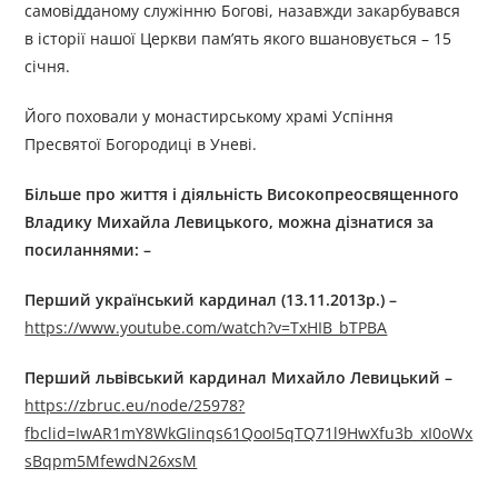
самовідданому служінню Богові, назавжди закарбувався
в історії нашої Церкви пам’ять якого вшановується – 15
січня.
Його поховали у монастирському храмі Успіння
Пресвятої Богородиці в Уневі.
Більше про життя і діяльність
Високоп
реосвященного
В
ладику
Михайл
а
Левицького
, можна дізнатися за
посиланням
и
: –
Перший український кардинал (13.11.2013р.) –
https://www.youtube.com/watch?v=TxHIB_bTPBA
Перший львівський кардинал Михайло Левицький –
https://zbruc.eu/node/25978?
fbclid=IwAR1mY8WkGIinqs61QooI5qTQ71l9HwXfu3b_xI0oWx
sBqpm5MfewdN26xsM