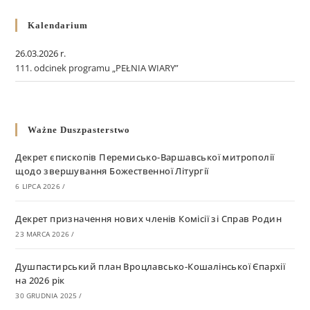
Kalendarium
26.03.2026 r.
111. odcinek programu „PEŁNIA WIARY”
Ważne Duszpasterstwo
Декрет єпископів Перемисько-Варшавської митрополії
щодо звершування Божественної Літургії
6 LIPCA 2026
/
Декрет призначення нових членів Комісії зі Справ Родин
23 MARCA 2026
/
Душпастирський план Вроцлавсько-Кошалінської Єпархії
на 2026 рік
30 GRUDNIA 2025
/