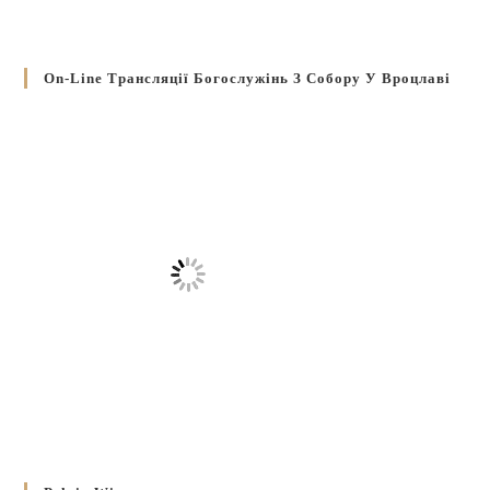
On-Line Трансляції Богослужінь З Собору У Вроцлаві