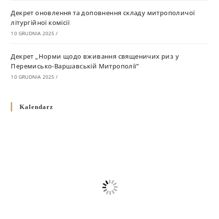
Декрет оновлення та доповнення складу митрополичої
літургійної комісії
10 GRUDNIA 2025
/
Декрет „Норми щодо вживання священичих риз у
Перемисько-Варшавській Митрополії”
10 GRUDNIA 2025
/
Декрет про відзначення Великодня і всіх рухомих свят за
Kalendarz
григоріанським календарем
10 GRUDNIA 2025
/
Декрет проголошення та оприлюдення постанов Синоду
Єпископів УГКЦ як зобов’язуючі на території
Вроцлавсько-Кошалінської Єпархії
5 LISTOPADA 2025
/
Душпастирський план Вроцлавсько-Кошалінської єпархії
на 2025 рік
2 STYCZNIA 2025
/