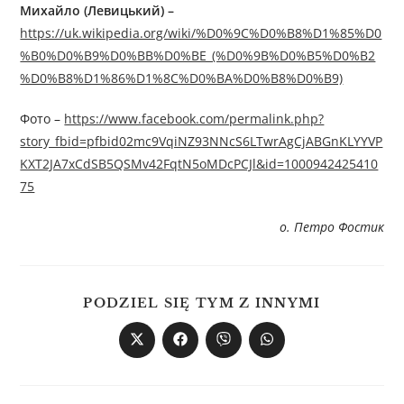
Михайло (Левицький) –
https://uk.wikipedia.org/wiki/%D0%9C%D0%B8%D1%85%D0
%B0%D0%B9%D0%BB%D0%BE_(%D0%9B%D0%B5%D0%B2
%D0%B8%D1%86%D1%8C%D0%BA%D0%B8%D0%B9)
Фото –
https://www.facebook.com/permalink.php?
story_fbid=pfbid02mc9VqiNZ93NNcS6LTwrAgCjABGnKLYYVP
KXT2JA7xCdSB5QSMv42FqtN5oMDcPCJl&id=1000942425410
75
о. Петро Фостик
PODZIEL SIĘ TYM Z INNYMI