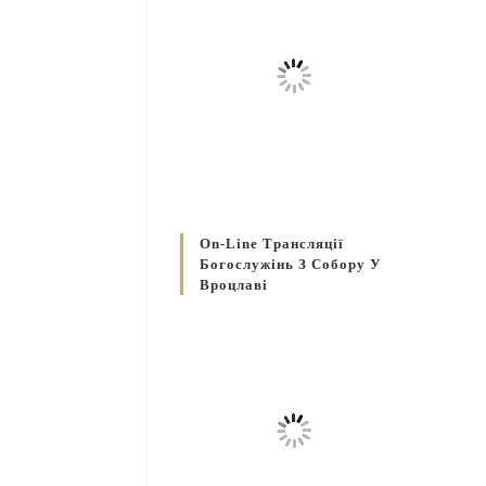
On-Line Трансляції
Богослужінь З Собору У
Вроцлаві