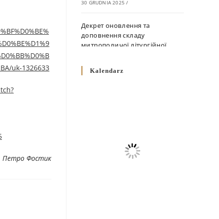
30 GRUDNIA 2025
/
Декрет оновлення та
%D0%BF%D0%BE%
доповнення складу
%D0%BE%D1%9
митрополичої літургійної
комісії
%D0%BB%D0%B
10 GRUDNIA 2025
/
/uk-1326633
Kalendarz
Декрет „Норми щодо
tch?
вживання священичих риз у
Перемисько-Варшавській
Митрополії”
10 GRUDNIA 2025
/
5
Декрет про відзначення
. Петро Фостик
Великодня і всіх рухомих
свят за григоріанським
календарем
10 GRUDNIA 2025
/
Декрет проголошення та