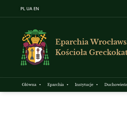
PL
UA
EN
Eparchia Wrocławs
Kościoła Greckokat
Główna
Eparchia
Instytucje
Duchowień