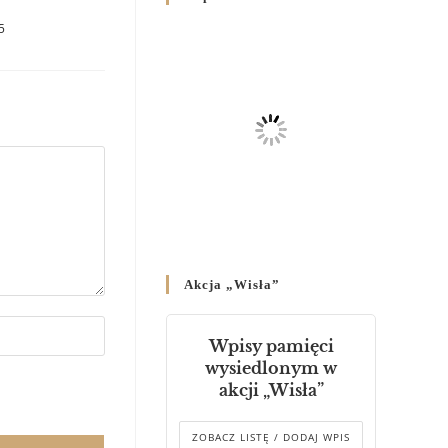
Родин
5
4 GRUDNIA 2024
/
Декрет владики Володимира
про утворення Комісії до
Справ Молоді та встановленя
складу Катихитичної Комісії
18 PAŹDZIERNIKA 2024
/
Декрет „Проголошення та
оприлюднення постанов
Синоду Єпископів УГКЦ,
який відбувся у Зарваниці, в
Akcja „Wisła”
днях 2-12 липня 2024 р.”
4 PAŹDZIERNIKA 2024
/
Wpisy pamięci
Декрет єпископів
wysiedlonym w
Перемисько-Варшавської
akcji „Wisła”
Митрополії стосовно
звершування Божественної
літургії
ZOBACZ LISTĘ / DODAJ WPIS