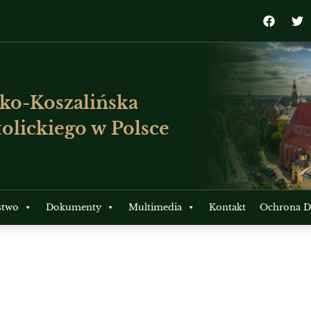
ko-Koszalińska
olickiego w Polsce
stwo
Dokumenty
Multimedia
Kontakt
Ochrona Dz