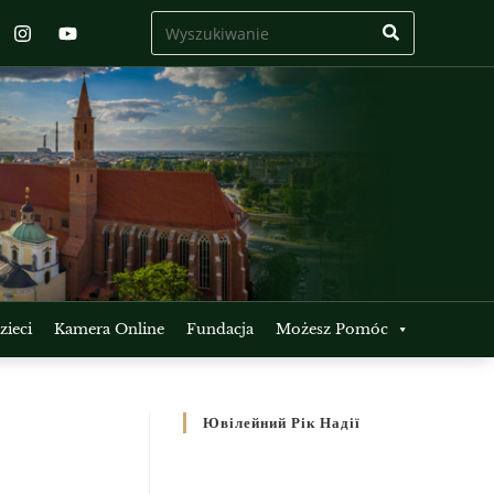
ieci
Kamera Online
Fundacja
Możesz Pomóc
Ювілейний Рік Надії