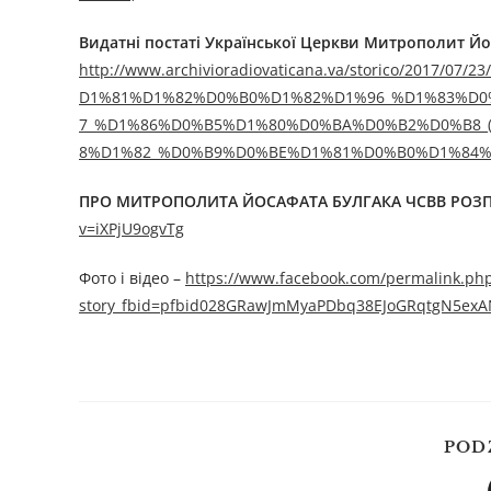
Видатні постаті Української Церкви Митрополит Йо
http://www.archivioradiovaticana.va/storico/2
D1%81%D1%82%D0%B0%D1%82%D1%96_%D1%83%D
7_%D1%86%D0%B5%D1%80%D0%BA%D0%B2%D0%B8_
8%D1%82_%D0%B9%D0%BE%D1%81%D0%B0%D1%84%
ПРО МИТРОПОЛИТА ЙОСАФАТА БУЛГАКА ЧСВВ РОЗПО
v=iXPjU9ogvTg
Фото і відео –
https://www.facebook.com/permalink.ph
story_fbid=pfbid028GRawJmMyaPDbq38EJoGRqtgN5ex
POD