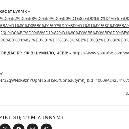
сафат Булгак –
017/07/23/%D0%B2%D0%B8%D0%B4%D0%B0%D1%82%D0%BD%D1%96_
0%BA%D1%80%D0%B0%D1%97%D0%BD%D1%81%D1%8C%D0%BA
(26)_%D0%BC%D0%B8%D1%82%D1%80%D0%BE%D0%BF%D0%BE
D0%B0%D1%82_%D0%B1%D1%83%D0%BB%D0%B3%D0%B0%D0%BA
ВІДАЄ БР. ЯКІВ ШУМИЛО, ЧСВВ:
–
https://www.youtube.com/wa
p?
ANr3ZqWNsK9znYUpMTGuH5F3fCpn626tymKjl&id=10009424254107
о
ZIEL SIĘ TYM Z INNYMI