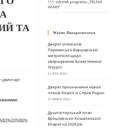
ГО
111. odcinek programu „PEŁNIA
WIARY”
КА
ИЙ ТА
Ważne Duszpasterstwo
Декрет єпископів
Перемисько-Варшавської
митрополії щодо
звершування Божественної
Літургії
6 LIPCA 2026
/
у цвинтарі
Декрет призначення нових
членів Комісії зі Справ Родин
ланням
и
:
23 MARCA 2026
/
Душпастирський план
Вроцлавсько-Кошалінської
0%B3%D0%B0%
Єпархії на 2026 рік