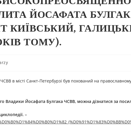
ВИСОКОПРЕОСВЯЩЕННО
ЛИТА ЙОСАФАТА БУЛГА
Т КИЇВСЬКИЙ, ГАЛИЦЬК
ОКІВ ТОМУ).
arzy
 ЧСВВ в місті Санкт-Петербурзі був похований на православном
ого
В
ладики
Йосафата Булгака ЧСВВ,
можна дізнатися за поси
циклопедії. –
%D1%81%D0%B0%D1%84%D0%B0%D1%82_(%D0%91%D1%83%D0%BB%D