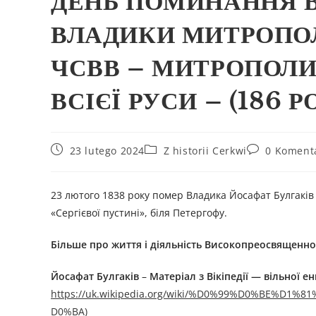
ДЕНЬ ПОМИНАННЯ 
ВЛАДИКИ МИТРОПО
ЧСВВ – МИТРОПОЛИ
ВСІЄЇ РУСИ – (186 Р
23 lutego 2024
Z historii Cerkwi
0 Koment
23 лютого 1838 року помер Владика Йосафат Булгаків
«Сергієвої пустині», біля Петергофу.
Більше про життя і діяльність
Високо
преосвященн
Йосафат Булгаків
–
Матеріал з Вікіпедії — вільної ен
https://uk.wikipedia.org/wiki/%D0%99%D0%BE
D0%BA)