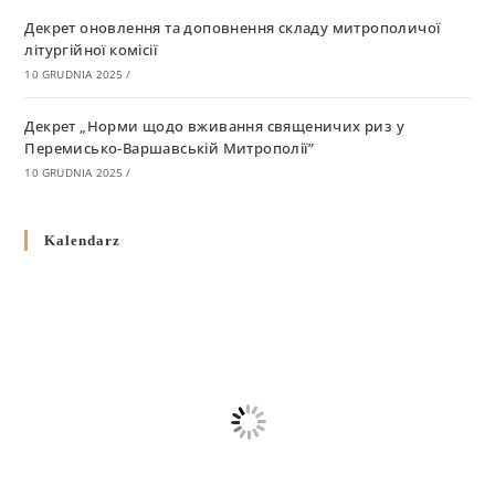
Декрет оновлення та доповнення складу митрополичої
літургійної комісії
10 GRUDNIA 2025
/
Декрет „Норми щодо вживання священичих риз у
Перемисько-Варшавській Митрополії”
10 GRUDNIA 2025
/
Декрет про відзначення Великодня і всіх рухомих свят за
Kalendarz
григоріанським календарем
10 GRUDNIA 2025
/
Декрет проголошення та оприлюдення постанов Синоду
Єпископів УГКЦ як зобов’язуючі на території
Вроцлавсько-Кошалінської Єпархії
5 LISTOPADA 2025
/
Душпастирський план Вроцлавсько-Кошалінської єпархії
на 2025 рік
2 STYCZNIA 2025
/