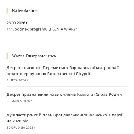
Kalendarium
26.03.2026 r.
111. odcinek programu „PEŁNIA WIARY”
Ważne Duszpasterstwo
Декрет єпископів Перемисько-Варшавської митрополії
щодо звершування Божественної Літургії
6 LIPCA 2026
/
Декрет призначення нових членів Комісії зі Справ Родин
23 MARCA 2026
/
Душпастирський план Вроцлавсько-Кошалінської Єпархії
на 2026 рік
30 GRUDNIA 2025
/