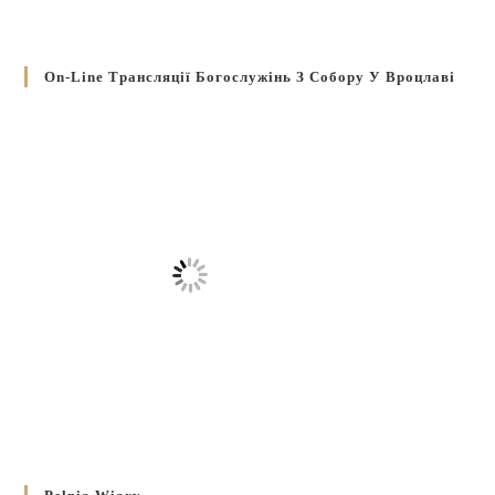
On-Line Трансляції Богослужінь З Собору У Вроцлаві