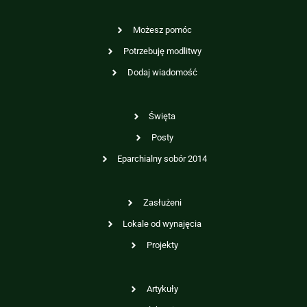
Możesz pomóc
Potrzebuję modlitwy
Dodaj wiadomość
Święta
Posty
Eparchialny sobór 2014
Zasłużeni
Lokale od wynajęcia
Projekty
Artykuły