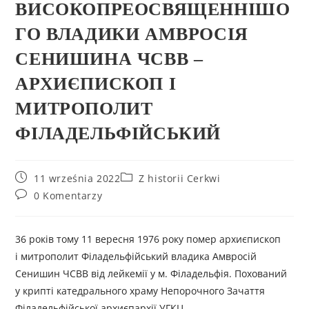
ВИСОКОПРЕОСВЯЩЕННІШО
ГО ВЛАДИКИ АМВРОСІЯ
СЕНИШИНА ЧСВВ –
АРХИЄПИСКОП І
МИТРОПОЛИТ
ФІЛАДЕЛЬФІЙСЬКИЙ
11 września 2022
Z historii Cerkwi
0 Komentarzy
36 років тому 11 вересня 1976 року помер архиєпископ
і митрополит Філадельфійський владика Амвросій
Сенишин ЧСВВ від лейкемії у м. Філадельфія. Похований
у крипті катедрального храму Непорочного Зачаття
Філадельфійської архиєпархії УГКЦ.