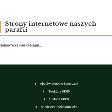
Strony internetowe naszych
parafii
Завантаження слайдів...
Abp Swiatosław Szewczuk
Struktura UKGK
Historia UKGK
Młodzież Greckokatolicka