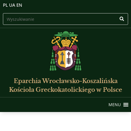
PL
UA
EN
Eparchia Wrocławsko-Koszalińska
Kościoła Greckokatolickiego w Polsce
MENU