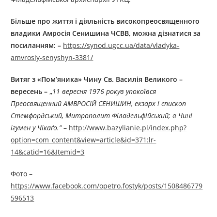
Більше про життя і діяльність
високо
преосвященного
владики
Амросія Сенишина
ЧСВВ, можна дізнатися за
посиланням: –
https://synod.ugcc.ua/data/vladyka-
amvrosiy-senyshyn-3381/
Витяг з «Пом’яника» Чину Св. Василія Великого –
вересень
–
„
11
вересня
1976
рокув
упокоївся
Преосвященний АМВРОСІЙ СЕНИШИН, екзарх і єпископ
Стемфордський, Митрополит Філадельфійський; в Чині
ігумен у Чікаґо.”
–
http://www.bazylianie.pl/index.php?
option=com_content&view=article&id=371:lr-
14&catid=16&Itemid=3
Фото –
https://www.facebook.com/opetro.fostyk/posts/1508486779
596513