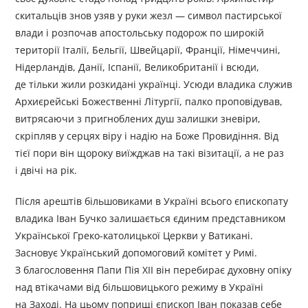
скитальців знов узяв у руки жезл — символ пастирської
влади і розпочав апостольську подорож по широкій
території Італії, Бельгії, Швейцарії, Франції, Німеччині,
Нідерландів, Данії, Іспанії, Великобританії і всюди,
де тільки жили розкидані українці. Усюди владика служив
Архиєрейські Божественні Літургії, палко проповідував,
витрясаючи з пригноблених душ залишки зневіри,
скріпляв у серцях віру і надію на Боже Провидіння. Від
тієї пори він щороку виїжджав на такі візитації, а не раз
і двічі на рік.
Після арештів більшовиками в Україні всього єпископату
владика Іван Бучко залишається єдиним представником
Української Греко-католицької Церкви у Ватикані.
Засновує Український допомоговий комітет у Римі.
З благословення Папи Пія ХІІ він перебирає духовну опіку
над втікачами від більшовицького режиму в Україні
на Заході. На цьому поприщі єпископ Іван показав себе