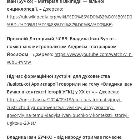
Іван (Бучко) – Матеріал з Вікіпедії — вільної
енциклопедії.
–
Джерелo:
https://uk.wikipedia.org/wiki/%D0%86%D0%B2%D0%B0%D0
%BD_(%D0%91%D1%83%D1%87%D0%BA%D0%BE)
Прокопій Лотоцький ЧСВВ: Владика Іван Бучко –
поміст між митрополитом Андреєм і патріархом
Йосифом
– Джерелo:
https://www.youtube.com/watch?v=r-
v6bU-rVMw
Під час формаційної зустрічі для духовенства
Львівської Архиєпархії говорили на тему «Владика Іван
Бучко в контексті історії УГКЦ у ХХ ст.» –
Джерелo:
https://ugcc.lviv.ua/2024/09/18/pid-chas-formatsijnoyi-
zustrichi-dlya-duhovenstva-lvivskoyi-arhyyeparhiyi-
govoryly-na-temu-vladyka-ivan-buchko-v-konteksti-istoriyi-
ugkts-u-20-st/
Владика Іван БУЧКО – від народу отримав почесне