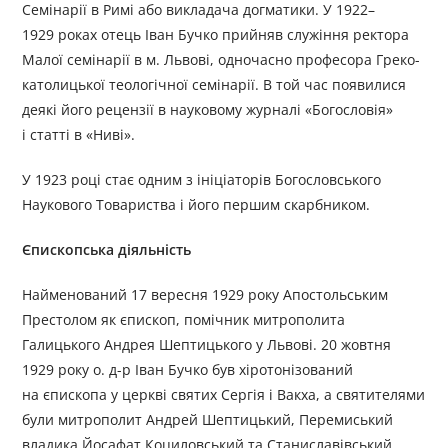
Семінарії в Римі або викладача догматики. У 1922–
1929 роках отець Іван Бучко прийняв служіння ректора
Малої семінарії в м. Львові, одночасно професора Греко-
католицької теологічної семінарії. В той час появилися
деякі його рецензії в науковому журналі «Богословія»
і статті в «Ниві».
У 1923 році стає одним з ініціаторів Богословського
Наукового Товариства і його першим скарбником.
Єпископська діяльність
Найменований 17 вересня 1929 року Апостольським
Престолом як єпископ, помічник митрополита
Галицького Андрея Шептицького у Львові. 20 жовтня
1929 року о. д-р Іван Бучко був хіротонізований
на єпископа у церкві святих Сергія і Вакха, а святителями
були митрополит Андрей Шептицький, Перемиський
владика Йосафат Коциловський та Станиславівський