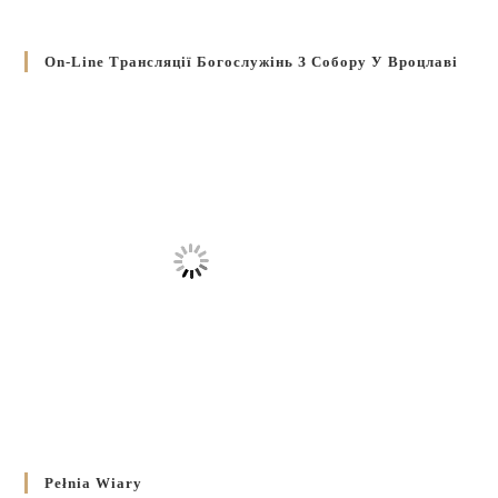
On-Line Трансляції Богослужінь З Собору У Вроцлаві
Pełnia Wiary