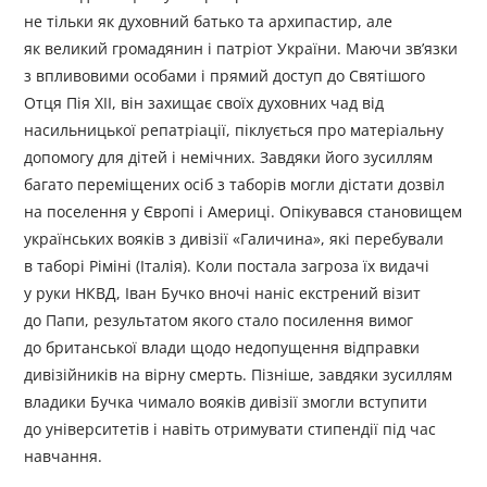
не тільки як духовний батько та архипастир, але
як великий громадянин і патріот України. Маючи зв’язки
з впливовими особами і прямий доступ до Святішого
Отця Пія ХІІ, він захищає своїх духовних чад від
насильницької репатріації, піклується про матеріальну
допомогу для дітей і немічних. Завдяки його зусиллям
багато переміщених осіб з таборів могли дістати дозвіл
на поселення у Європі і Америці. Опікувався становищем
українських вояків з дивізії «Галичина», які перебували
в таборі Ріміні (Італія). Коли постала загроза їх видачі
у руки НКВД, Іван Бучко вночі наніс екстрений візит
до Папи, результатом якого стало посилення вимог
до британської влади щодо недопущення відправки
дивізійників на вірну смерть. Пізніше, завдяки зусиллям
владики Бучка чимало вояків дивізії змогли вступити
до університетів і навіть отримувати стипендії під час
навчання.