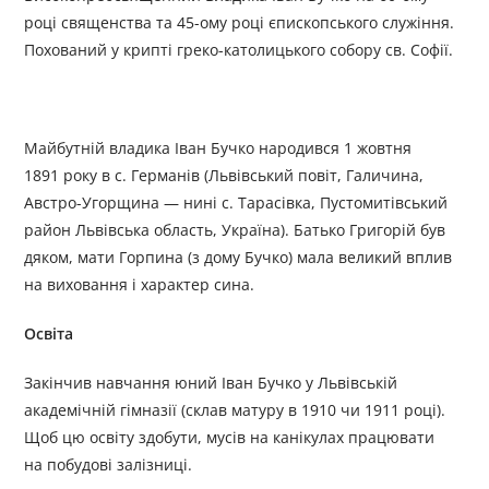
році священства та 45-ому році єпископського служіння.
Похований у крипті греко-католицького собору св. Софії.
Майбутній владика Іван Бучко народився 1 жовтня
1891 року в с. Германів (Львівський повіт, Галичина,
Австро-Угорщина — нині с. Тарасівка, Пустомитівський
район Львівська область, Україна). Батько Григорій був
дяком, мати Горпина (з дому Бучко) мала великий вплив
на виховання і характер сина.
Освіта
Закінчив навчання юний Іван Бучко у Львівській
академічній гімназії (склав матуру в 1910 чи 1911 році).
Щоб цю освіту здобути, мусів на канікулах працювати
на побудові залізниці.