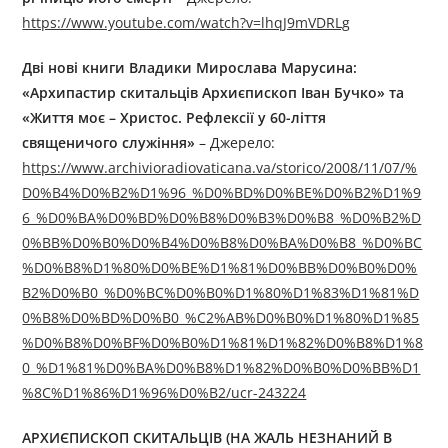
https://www.youtube.com/watch?v=lhqJ9mVDRLg
Дві нові книги Владики Мирослава Марусина:
«Архипастир скитальців Архиєпископ Іван Бучко» та
«Життя моє – Христос. Рефлексії у 60-ліття
священичого служіння»
– Джерелo:
https://www.archivioradiovaticana.va/storico/2008/11/07/%
D0%B4%D0%B2%D1%96_%D0%BD%D0%BE%D0%B2%D1%9
6_%D0%BA%D0%BD%D0%B8%D0%B3%D0%B8_%D0%B2%D
0%BB%D0%B0%D0%B4%D0%B8%D0%BA%D0%B8_%D0%BC
%D0%B8%D1%80%D0%BE%D1%81%D0%BB%D0%B0%D0%
B2%D0%B0_%D0%BC%D0%B0%D1%80%D1%83%D1%81%D
0%B8%D0%BD%D0%B0_%C2%AB%D0%B0%D1%80%D1%85
%D0%B8%D0%BF%D0%B0%D1%81%D1%82%D0%B8%D1%8
0_%D1%81%D0%BA%D0%B8%D1%82%D0%B0%D0%BB%D1
%8C%D1%86%D1%96%D0%B2/ucr-243224
АРХИЄПИСКОП СКИТАЛЬЦІВ (НА ЖАЛЬ НЕЗНАНИЙ В