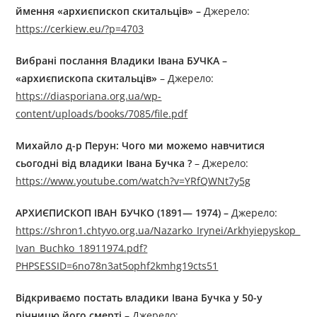
ймення «архиєпископ скитальців» –
Джерелo:
https://cerkiew.eu/?p=4703
В
ибрані послання
Владик
и
Іван
а
БУЧК
А
–
«архиєпископ
а
скитальців»
– Джерелo:
https://diasporiana.org.ua/wp-
content/uploads/books/7085/file.pdf
Михайло д-р Перун: Чого ми можемо навчитися
сьогодні від владики Івана Бучка ?
– Джерелo:
https://www.youtube.com/watch?v=YRfQWNt7y5g
АРХИЄПИСКОП ІВАН БУЧКО (1891— 1974)
–
Джерелo:
https://shron1.chtyvo.org.ua/Nazarko_Irynei/Arkhyiepyskop_
Ivan_Buchko_18911974.pdf?
PHPSESSID=6no78n3at5ophf2kmhg19cts51
Відкриваємо постать владики Івана Бучка у 50-у
річницю його смерті
– Джерелo: