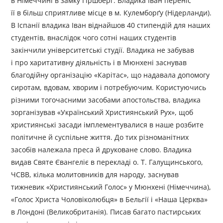
в Німеччині в замку Гіршберґ. Владика Іван переніс
її в більш сприятливе місце в м. Кулемборґу (Нідерланди).
В Іспанії владика Іван віднайшов 40 стипендій для наших
студентів, внаслідок чого сотні наших студентів
закінчили університетські студії. Владика не забував
і про харитативну діяльність і в Мюнхені заснував
благодійну організацію «Карітас», що надавала допомогу
сиротам, вдовам, хворим і потребуючим. Користуючись
різними тогочасними засобами апостольства, владика
зорганізував «Український Християнський Рух», щоб
християнські засади імплементувалися в наше розбите
політичне й суспільне життя. До тих різноманітних
засобів належала преса й друковане слово. Владика
видав Святе Євангеліє в перекладі о. Т. Галущинського,
ЧСВВ, кілька молитовників для народу, заснував
тижневик «Християнський Голос» у Мюнхені (Німеччина),
«Голос Христа Чоловіколюбця» в Бельгії і «Наша Церква»
в Лондоні (Великобританія). Писав багато пастирських