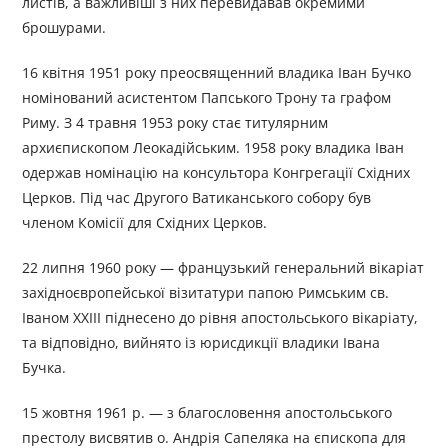
листів, а важливіші з них перевидавав окремими
брошурами.
16 квітня 1951 року преосвященний владика Іван Бучко
номінований асистентом Папського Трону та графом
Риму. З 4 травня 1953 року стає титулярним
архиєпископом Леокадійським. 1958 року владика Іван
одержав номінацію на консультора Конгрегації Східних
Церков. Під час Другого Ватиканського собору був
членом Комісії для Східних Церков.
22 липня 1960 року — французький генеральний вікаріат
західноєвропейської візитатури папою Римським св.
Іваном ХХІІІ піднесено до рівня апостольського вікаріату,
та відповідно, вийнято із юрисдикції владики Івана
Бучка.
15 жовтня 1961 р. — з благословення апостольського
престолу висвятив о. Андрія Сапеляка на єпископа для