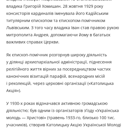
владика Григорій Хомишин. 28 жовтня 1929 року
консисторія кардиналів іменувала його Кадійським
титулярним єпископом та єпископом-помічником
Львівським. З того часу владика Іван став правою рукою
митрополита Андрея, допомагаючи йому в багатьох
важливих справах Церкви.
Як єпископ-помічник розгорнув широку діяльність
у ділянці архиєпархіальної адміністрації, піднесення
релігійного життя вірних за посередництвом частих
канонічних візитацій парафій, всенародних місій
і реколекцій, через церковні організації («Католицька
Акція»).
У 1930-х роках відзначався активною громадською
діяльністю; був одним із організаторів з’їзду «Українська
молодь — Христові» (травень 1933-го, близько 100 тис.
учасників), створив Католицьку Акцію Української Молоді