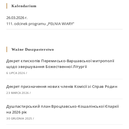
Kalendarium
26.03.2026 r.
111. odcinek programu „PEŁNIA WIARY”
Ważne Duszpasterstwo
Декрет єпископів Перемисько-Варшавської митрополії
щодо звершування Божественної Літургії
6 LIPCA 2026
/
Декрет призначення нових членів Комісії зі Справ Родин
23 MARCA 2026
/
Душпастирський план Вроцлавсько-Кошалінської Єпархії
на 2026 рік
30 GRUDNIA 2025
/