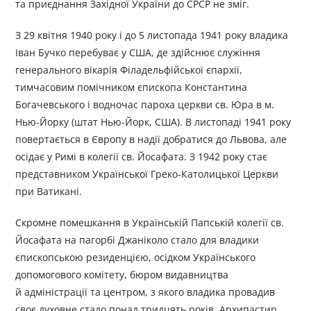
та приєднання Західної України до СРСР не зміг.
З 29 квітня 1940 року і до 5 листопада 1941 року владика
Іван Бучко перебуває у США, де здійснює служіння
генерального вікарія Філадельфійської єпархії,
тимчасовим помічником єпископа Константина
Богачевського і водночас пароха церкви св. Юра в м.
Нью-Йорку (штат Нью-Йорк, США). В листопаді 1941 року
повертається в Європу в надії добратися до Львова, але
осідає у Римі в колегії св. Йосафата. З 1942 року стає
представником Української Греко-Католицької Церкви
при Ватикані.
Скромне помешкання в Українській Папській колегії св.
Йосафата на пагорбі Джаніколо стало для владики
єпископською резиденцією, осідком Українського
допомогового комітету, бюром видавництва
й адміністрації та центром, з якого владика провадив
своє духовне стадо понад тридцять років. Архипастир