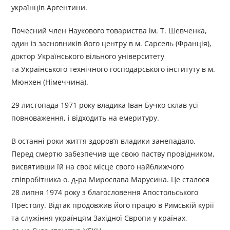
українців Аргентини.
Почесний член Наукового товариства ім. Т. Шевченка,
один із засновників його центру в м. Сарсель (Франція),
доктор Українського вільного університету
та Українського технічного господарського інституту в м.
Мюнхен (Німеччина).
29 листопада 1971 року владика Іван Бучко склав усі
повноваження, і відходить на емеритуру.
В останні роки життя здоров’я владики занепадало.
Перед смертю забезпечив ще свою паству провідником,
висвятивши їй на своє місце свого найближчого
співробітника о. д-ра Мирослава Марусина. Це сталося
28 липня 1974 року з благословення Апостольського
Престолу. Відтак продовжив його працю в Римській курії
та служіння українцям Західної Європи у країнах,