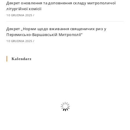
Декрет оновлення та доповнення складу митрополичої
літургійної комісії
10 GRUDNIA 2025
/
Декрет „Норми щодо вживання священичих риз у
Перемисько-Варшавській Митрополії”
10 GRUDNIA 2025
/
Декрет про відзначення Великодня і всіх рухомих свят за
Kalendarz
григоріанським календарем
10 GRUDNIA 2025
/
Декрет проголошення та оприлюдення постанов Синоду
Єпископів УГКЦ як зобов’язуючі на території
Вроцлавсько-Кошалінської Єпархії
5 LISTOPADA 2025
/
Душпастирський план Вроцлавсько-Кошалінської єпархії
на 2025 рік
2 STYCZNIA 2025
/