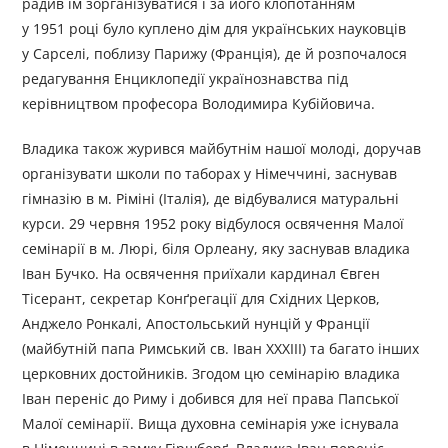
радив їм зорганізуватися і за його клопотанням
у 1951 році було куплено дім для українських науковців
у Сарселі, поблизу Парижу (Франція), де й розпочалося
редагування Енциклопедії українознавства під
керівництвом професора Володимира Кубійовича.
Владика також журився майбутнім нашої молоді, доручав
організувати школи по таборах у Німеччині, заснував
гімназію в м. Ріміні (Італія), де відбувалися матуральні
курси. 29 червня 1952 року відбулося освячення Малої
семінарії в м. Люрі, біля Орлеану, яку заснував владика
Іван Бучко. На освячення приїхали кардинал Євген
Тісерант, секретар Конґрегації для Східних Церков,
Анджело Ронкалі, Апостольський нунцій у Франції
(майбутній папа Римський св. Іван ХХХІІІ) та багато інших
церковних достойників. Згодом цю семінарію владика
Іван переніс до Риму і добився для неї права Папської
Малої семінарії. Вища духовна семінарія уже існувала