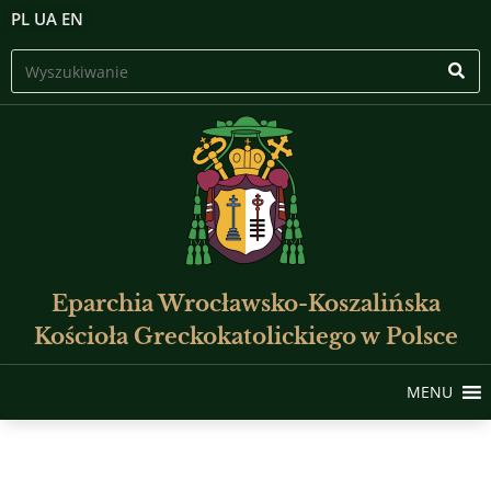
PL
UA
EN
Eparchia Wrocławsko-Koszalińska
Kościoła Greckokatolickiego w Polsce
MENU