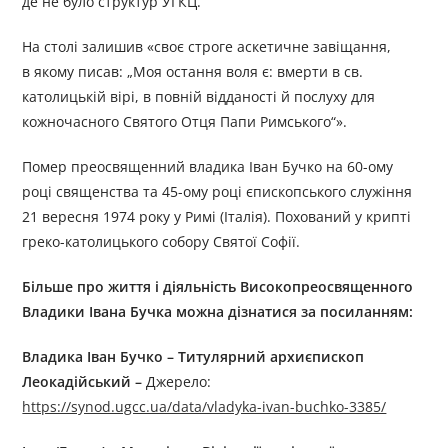
де не було структур УГКЦ.
На столі залишив «своє строге аскетичне завіщання,
в якому писав: „Моя остання воля є: вмерти в св.
католицькій вірі, в повній відданості й послуху для
кожночасного Святого Отця Папи Римського“».
Помер преосвященний владика Іван Бучко на 60-ому
році священства та 45-ому році єпископського служіння
21 вересня 1974 року у Римі (Італія). Похований у крипті
греко-католицького собору Святої Софії.
Більше про життя і діяльність
Високоп
реосвященного
В
ладики
Івана Бучка
можна дізнатися за посиланням:
Владика Іван Бучко – Титулярний архиєпископ
Леокадійський –
Джерелo:
https://synod.ugcc.ua/data/vladyka-ivan-buchko-3385/