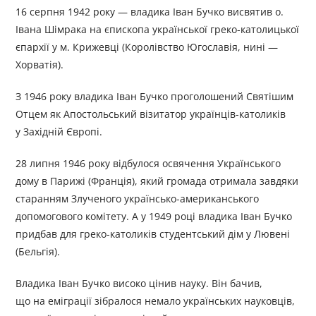
16 серпня 1942 року — владика Іван Бучко висвятив о.
Івана Шімрака на єпископа української греко-католицької
єпархії у м. Крижевці (Королівство Югославія, нині —
Хорватія).
З 1946 року владика Іван Бучко проголошений Святішим
Отцем як Апостольський візитатор українців-католиків
у Західній Європі.
28 липня 1946 року відбулося освячення Українського
дому в Парижі (Франція), який громада отримала завдяки
старанням Злученого українсько-американського
допомогового комітету. А у 1949 році владика Іван Бучко
придбав для греко-католиків студентський дім у Лювені
(Бельгія).
Владика Іван Бучко високо цінив науку. Він бачив,
що на еміграції зібралося немало українських науковців,