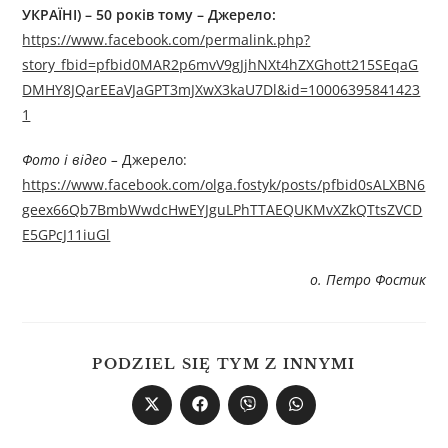
УКРАЇНІ) – 50 років тому – Джерелo:
https://www.facebook.com/permalink.php?
story_fbid=pfbid0MAR2p6mvV9gJjhNXt4hZXGhott215SEqaG
DMHY8JQarEEaVJaGPT3mJXwX3kaU7Dl&id=10006395841423
1
Фото і відео –
Джерелo:
https://www.facebook.com/olga.fostyk/posts/pfbid0sALXBN6
geex66Qb7BmbWwdcHwEYJguLPhTTAEQUKMvXZkQTtsZVCD
E5GPcJ11iuGl
о. Петро Фостик
PODZIEL SIĘ TYM Z INNYMI