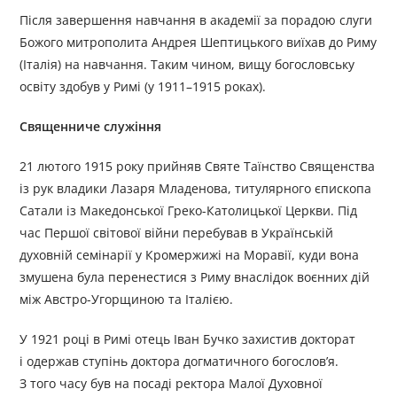
Після завершення навчання в академії за порадою слуги
Божого митрополита Андрея Шептицького виїхав до Риму
(Італія) на навчання. Таким чином, вищу богословську
освіту здобув у Римі (у 1911–1915 роках).
Священниче служіння
21 лютого 1915 року прийняв Святе Таїнство Священства
із рук владики Лазаря Младенова, титулярного єпископа
Сатали із Македонської Греко-Католицької Церкви. Під
час Першої світової війни перебував в Українській
духовній семінарії у Кромержижі на Моравії, куди вона
змушена була перенестися з Риму внаслідок воєнних дій
між Австро-Угорщиною та Італією.
У 1921 році в Римі отець Іван Бучко захистив докторат
і одержав ступінь доктора догматичного богослов’я.
З того часу був на посаді ректора Малої Духовної