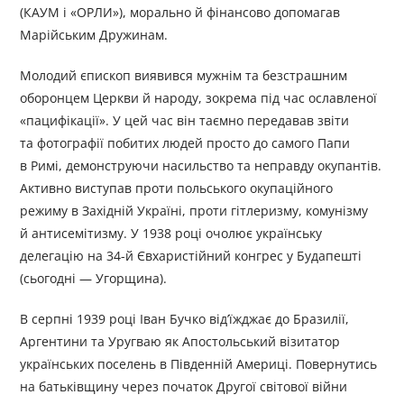
(КАУМ і «ОРЛИ»), морально й фінансово допомагав
Марійським Дружинам.
Молодий єпископ виявився мужнім та безстрашним
оборонцем Церкви й народу, зокрема під час ославленої
«пацифікації». У цей час він таємно передавав звіти
та фотографії побитих людей просто до самого Папи
в Римі, демонструючи насильство та неправду окупантів.
Активно виступав проти польського окупаційного
режиму в Західній Україні, проти гітлеризму, комунізму
й антисемітизму. У 1938 році очолює українську
делегацію на 34-й Євхаристійний конгрес у Будапешті
(сьогодні — Угорщина).
В серпні 1939 році Іван Бучко від’їжджає до Бразилії,
Аргентини та Уругваю як Апостольський візитатор
українських поселень в Південній Америці. Повернутись
на батьківщину через початок Другої світової війни