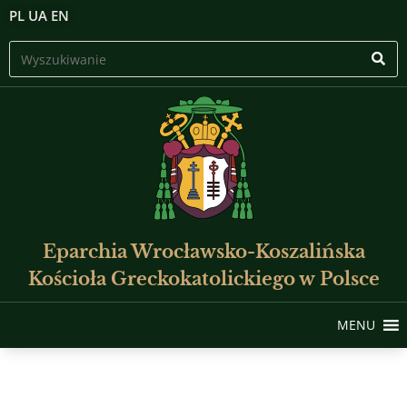
PL
UA
EN
Eparchia Wrocławsko-Koszalińska
Kościoła Greckokatolickiego w Polsce
MENU