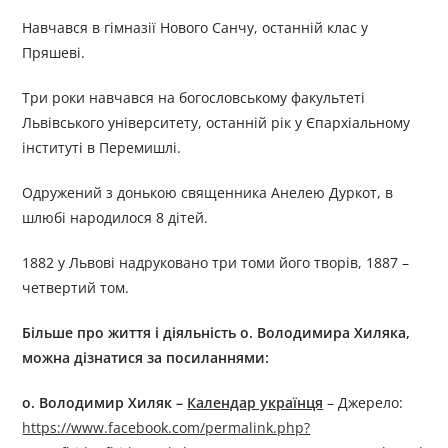
Навчався в гімназії Нового Санчу, останній клас у
Пряшеві.
Три роки навчався на богословському факультеті
Львівського університету, останній рік у Єпархіальному
інституті в Перемишлі.
Одружений з донькою священника Анелею Дуркот, в
шлюбі народилося 8 дітей.
1882 у Львові надруковано три томи його творів, 1887 –
четвертий том.
Більше про життя і діяльність
о.
Володимир
а
Хиляк
а
,
можна дізнатися за посиланням
и
:
о.
Володимир Хиляк
–
Календар українця
– Джерелo:
https://www.facebook.com/permalink.php?