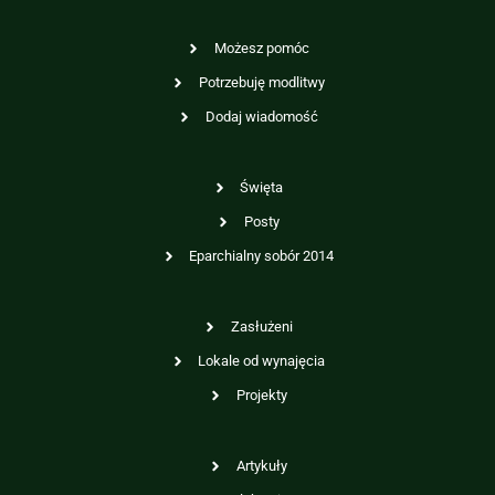
Możesz pomóc
Potrzebuję modlitwy
Dodaj wiadomość
Święta
Posty
Eparchialny sobór 2014
Zasłużeni
Lokale od wynajęcia
Projekty
Artykuły