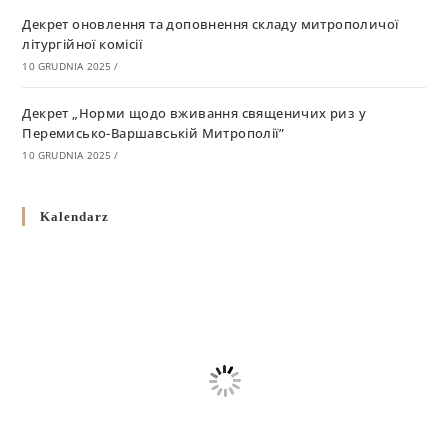
Декрет оновлення та доповнення складу митрополичої
літургійної комісії
10 GRUDNIA 2025
/
Декрет „Норми щодо вживання священичих риз у
Перемисько-Варшавській Митрополії”
10 GRUDNIA 2025
/
Декрет про відзначення Великодня і всіх рухомих свят за
Kalendarz
григоріанським календарем
10 GRUDNIA 2025
/
Декрет проголошення та оприлюдення постанов Синоду
Єпископів УГКЦ як зобов’язуючі на території
Вроцлавсько-Кошалінської Єпархії
5 LISTOPADA 2025
/
Душпастирський план Вроцлавсько-Кошалінської єпархії
на 2025 рік
2 STYCZNIA 2025
/