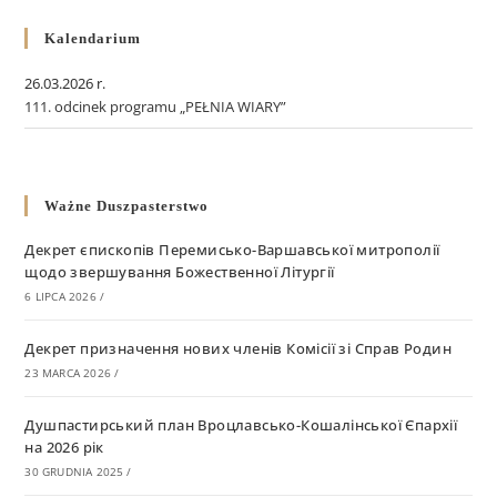
Kalendarium
26.03.2026 r.
111. odcinek programu „PEŁNIA WIARY”
Ważne Duszpasterstwo
Декрет єпископів Перемисько-Варшавської митрополії
щодо звершування Божественної Літургії
6 LIPCA 2026
/
Декрет призначення нових членів Комісії зі Справ Родин
23 MARCA 2026
/
Душпастирський план Вроцлавсько-Кошалінської Єпархії
на 2026 рік
30 GRUDNIA 2025
/