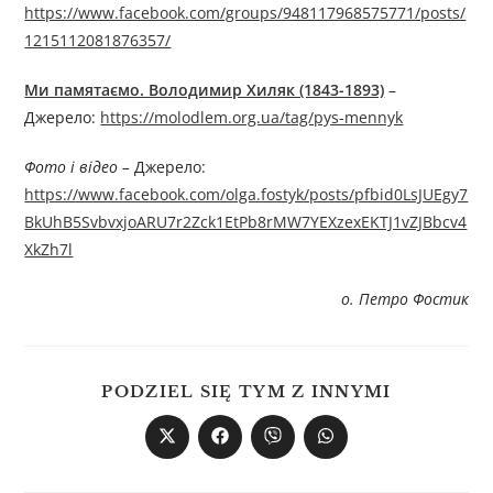
https://www.facebook.com/groups/948117968575771/posts/
1215112081876357/
Ми памятаємо. Володимир Хиляк (1843-1893)
–
Джерелo:
https://molodlem.org.ua/tag/pys-mennyk
Фото і відео –
Джерелo:
https://www.facebook.com/olga.fostyk/posts/pfbid0LsJUEgy7
BkUhB5SvbvxjoARU7r2Zck1EtPb8rMW7YEXzexEKTJ1vZJBbcv4
XkZh7l
о. Петро Фостик
PODZIEL SIĘ TYM Z INNYMI