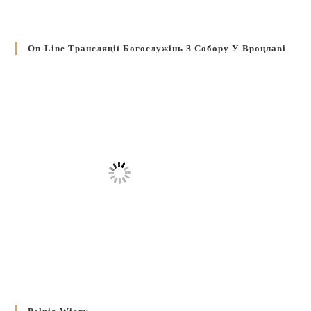
On-Line Трансляції Богослужінь З Собору У Вроцлаві