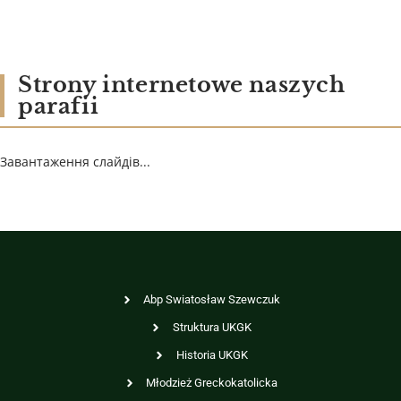
Strony internetowe naszych
parafii
Завантаження слайдів...
Abp Swiatosław Szewczuk
Struktura UKGK
Historia UKGK
Młodzież Greckokatolicka