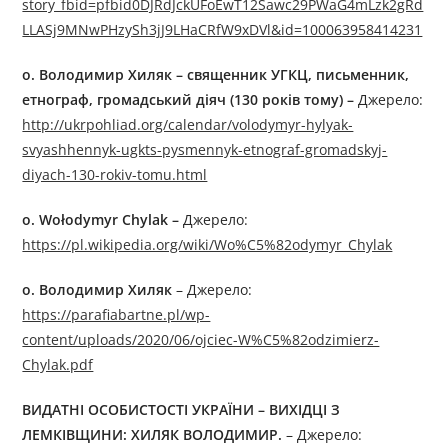
story_fbid=pfbid0DJRdJckUFoEwT12Sawc29PWaG4mLzk2gRd
LLASj9MNwPHzySh3jJ9LHaCRfW9xDVl&id=100063958414231
о.
Володимир Хиляк
–
священник УГКЦ, письменник,
етнограф, громадський діяч (130 років тому) –
Джерелo:
http://ukrpohliad.org/calendar/volodymyr-hylyak-
svyashhennyk-ugkts-pysmennyk-etnograf-gromadskyj-
diyach-130-rokiv-tomu.html
о.
Wołodymyr Chylak –
Джерелo:
https://pl.wikipedia.org/wiki/Wo%C5%82odymyr_Chylak
о.
Володимир Хиляк
– Джерелo:
https://parafiabartne.pl/wp-
content/uploads/2020/06/ojciec-W%C5%82odzimierz-
Chylak.pdf
ВИДАТНІ ОСОБИСТОСТІ УКРАЇНИ – ВИХІДЦІ З
ЛЕМКІВЩИНИ: ХИЛЯК ВОЛОДИМИР.
– Джерелo: