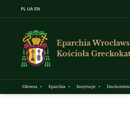
PL
UA
EN
Eparchia Wrocławs
Kościoła Greckokat
Główna
Eparchia
Instytucje
Duchowień