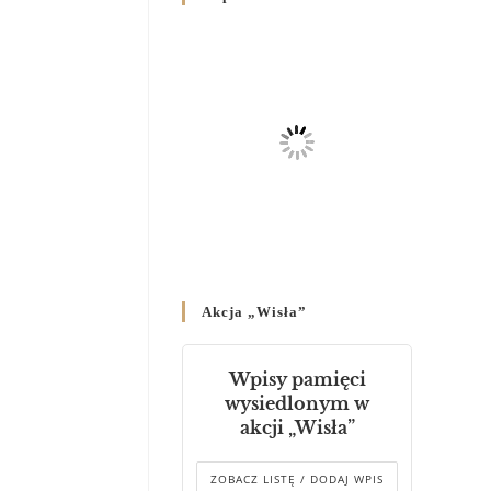
Родин
4 GRUDNIA 2024
/
Декрет владики Володимира
про утворення Комісії до
Справ Молоді та встановленя
складу Катихитичної Комісії
18 PAŹDZIERNIKA 2024
/
Декрет „Проголошення та
оприлюднення постанов
Синоду Єпископів УГКЦ,
який відбувся у Зарваниці, в
Akcja „Wisła”
днях 2-12 липня 2024 р.”
4 PAŹDZIERNIKA 2024
/
Wpisy pamięci
Декрет єпископів
wysiedlonym w
Перемисько-Варшавської
akcji „Wisła”
Митрополії стосовно
звершування Божественної
літургії
ZOBACZ LISTĘ / DODAJ WPIS