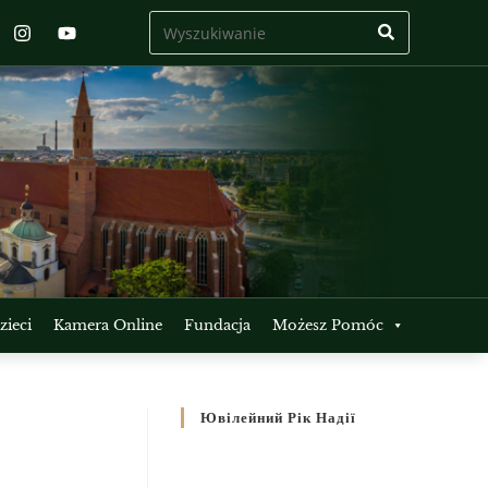
ieci
Kamera Online
Fundacja
Możesz Pomóc
Ювілейний Рік Надії