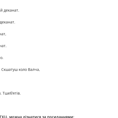
ий деканат.
 деканат.
нат,
нат.
о.
. Скшатуш коло Валча,
 Тшеб’ятів.
ГКЦ, можна дізнатися за посиланням
и: