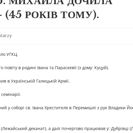
О. МИХАЙЛА ДОЧИЛА
(45 РОКІВ ТОМУ).
tarzy
ило УГКЦ.
 повіту в родині Івана та Параскевії (з дому: Куцуй).
жив в Українській Галицькій Армії.
 семінарії.
ий у соборі св. Івана Хрестителя в Перемишлі з рук Владики Й
(Лежайський деканат), а далі почергово працював у: Дубрівці 