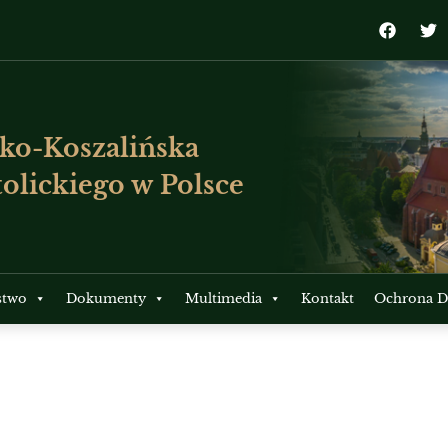
ko-Koszalińska
olickiego w Polsce
stwo
Dokumenty
Multimedia
Kontakt
Ochrona Dz