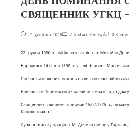
ДЕНЬ ПОМИНАННЯ 
СВЯЩЕННИК УГКЦ – 
21 grudnia 2025
Z historii Cerkwi
0 Komen
22 грудня 1980 р. відійшов у вічність о. Михайло Доч
Народився 14 січня 1898 р. у селі Черневе Мостиського
Під час визвольних змагань після І світової війни слу
Навчався в Перемиській чоловічій гімназії, а згодом у
Священничі свячення прийняв 15.02.1925 р., безженн
Коциловського.
Душпастирську працю о. М. Дочило почав у Тарнавці 