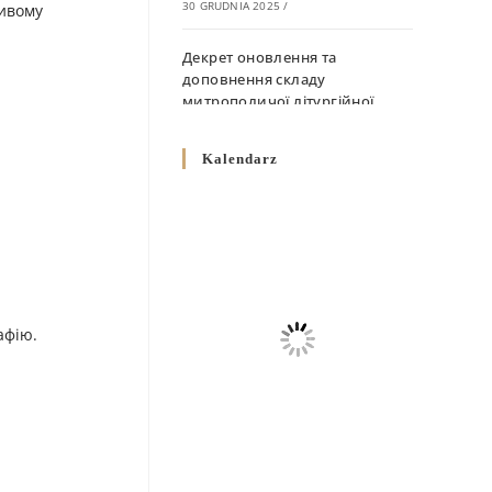
30 GRUDNIA 2025
/
ривому
Декрет оновлення та
доповнення складу
митрополичої літургійної
комісії
10 GRUDNIA 2025
/
Kalendarz
Декрет „Норми щодо
вживання священичих риз у
Перемисько-Варшавській
Митрополії”
10 GRUDNIA 2025
/
афію.
Декрет про відзначення
Великодня і всіх рухомих
свят за григоріанським
календарем
10 GRUDNIA 2025
/
Декрет проголошення та