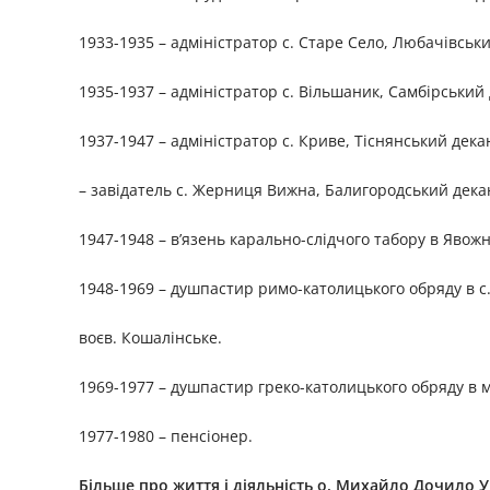
1933-1935 – адміністратор с. Старе Село, Любачівськ
1935-1937 – адміністратор с. Вільшаник, Самбірський
1937-1947 – адміністратор с. Криве, Тіснянський дека
– завідатель с. Жерниця Вижна, Балигородський дека
1947-1948 – в’язень карально-слідчого табору в Явожн
1948-1969 – душпастир римо-католицького обряду в с
воєв. Кошалінське.
1969-1977 – душпастир греко-католицького обряду в м.
1977-1980 – пенсіонер.
Більше про життя і діяльність о. Михайло Дочило
У