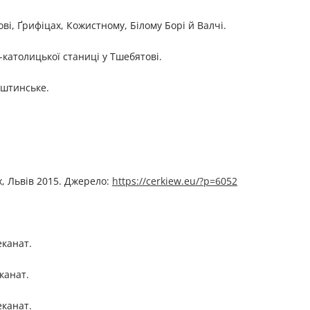
ві, Ґрифіцах, Кожистному, Білому Борі й Валчі.
-католицької станиці у Тшебятові.
ьштинське.
х, Львів 2015. Джерелo:
https://cerkiew.eu/?p=6052
еканат.
канат.
еканат.