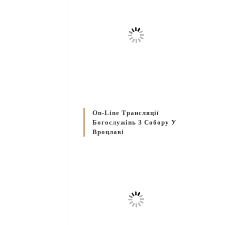
On-Line Трансляції
Богослужінь З Собору У
Вроцлаві