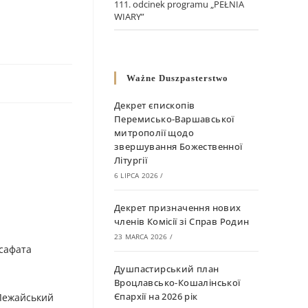
111. odcinek programu „PEŁNIA
WIARY”
Ważne Duszpasterstwo
Декрет єпископів
Перемисько-Варшавської
митрополії щодо
звершування Божественної
Літургії
6 LIPCA 2026
/
Декрет призначення нових
членів Комісії зі Справ Родин
23 MARCA 2026
/
осафата
Душпастирський план
Вроцлавсько-Кошалінської
Єпархії на 2026 рік
(Лежайський