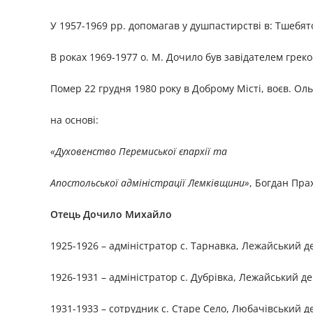
У 1957-1969 рр. допомагав у душпастирстві в: Тшебято
В роках 1969-1977 о. М. Дочило був завідателем греко
Помер 22 грудня 1980 року в Доброму Місті, воєв. Ол
на основі:
«Духовенство Перемиської єпархії та
Апостольської адміністрації Лемківщини»
, Богдан Пра
Отець Дочило Михайло
1925-1926 – адміністратор с. Тарнавка, Лежайський д
1926-1931 – адміністратор с. Дубрівка, Лежайський де
1931-1933 – сотрудник с. Старе Село, Любачівський д