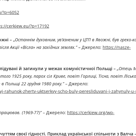
eu/?p=6052
ps://cerkiew.eu/?p=17192
жні – „
Останнім духовним, ув’язненим у ЦТП в Явожні, був греко-
я Акції «Вісла» на західних землях.”
–
Джерелo:
https://nasze-
ідувані й загинули у межах комуністичної Польщі –
„
Отець 
ого 1925 року, парох сіл Криве, повіт Горлиці, Тісна, повіт Ліськ
в Польщі 22 грудня 1980 року.”
– Джерелo:
nyj-rahunok-zhertv-uktserkvy-scho-buly-peresliduvani-j-zahynuly-
рацював. (1969-77)”
– Джерелo:
https://cerkiew.org/wp-
уттям своєї гідності. Приклад української спільноти з Валча 