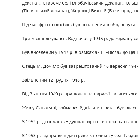
деканат), Старому Селі (Любачівський деканат), Оль
(Тіснянський деканат), Жерниці Вижній (Балигородськ
Під час фронтових боїв був поранений в обидві руки.
Три місяці лікувався. Водночас у 1945 р. доїжджав у се
Був виселений у 1947 р. в рамках акції «Вісла» до Ц
Отець М. Дочило був заарештований 16 вересня 1947 
Звільнений 12 грудня 1948 р.
Від 3 квітня 1949 р. працював на парафії латинськог
Жив у Скшатуші, займався бджільництвом – був власни
З 1952 р. допомагав у душпастирстві в греко-католиць
З 1953 р. відправляв для греко-католиків у селі Ґлодо