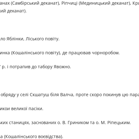
шанах (Самбірський деканат), Ріпчиці (Мединицький деканат), К
ий деканат).
ло Яблінки, Ліського повіту.
єшинка (Кошалінського повіту), де працював чорноробом.
р. і потрапив до табору Явожно.
о обряду у селі Скшатуш біля Валча, проте скоро покинув цю пар
кои великої пасіки.
ких станицях, заснованих о. В. Гриником та о. М. Ріпецьким.
ва (Кошалінського воєвідства).