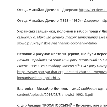
Отець Михайло Дочило –
Джерелo:
https://cerkiew.
Отець Михайло Дочило (1898 – 1980) –
Джерелo:
htt
Українські священики, полонені в таборі праці у Яво
священик о. Михайло Дочило, також затриманий вже післ
slowo.pl/ukrayinski-svyashheniki-poloneni-v-tabo/
Неповний рахунок жертв УКЦеркви, що були пересл
Дочило, народився 14 січня 1898 року, висвячений 15 лют
Вижня. В’язень концтабору Явожно від 1947 року Помер 
https://www.patriyarkhat.org.ua/statti-zhurnalu/nepov
komunistychnoji-polschi-2/
Благовіст –
Михайло Дочило
, –
„який найдовше тут п
content/uploads/2016/03/Blahowist-1992.-3.pdf
о. д-р Аркадій ТРОХАНОВСЬКИЙ – Виселені, але з поч