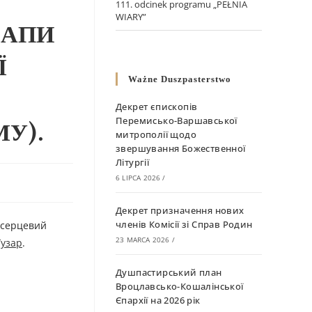
111. odcinek programu „PEŁNIA
WIARY”
ПАПИ
Ї
Ważne Duszpasterstwo
Декрет єпископів
Перемисько-Варшавської
У).
митрополії щодо
звершування Божественної
Літургії
6 LIPCA 2026
/
Декрет призначення нових
членів Комісії зі Справ Родин
 серцевий
23 MARCA 2026
/
узар
.
Душпастирський план
Вроцлавсько-Кошалінської
Єпархії на 2026 рік