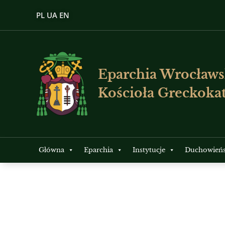
PL
UA
EN
Eparchia Wrocławs
Kościoła Greckokat
Główna
Eparchia
Instytucje
Duchowień