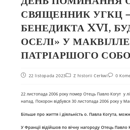
ДЕНЬ ПОМИНАННЯ О
СВЯЩЕННИК УГКЦ 
БЕНЕДИКТА XVI, БУ
ОСЕЛІ» У МАКВІЛЛЕ
ПАТРІАРШОГО СОБОР
22 listopada 2023
Z historii Cerkwi
0 Kome
22 листопада 2006 року помер Отець Павло Когут у л
напад. Похорон відбувся 30 листопада 2006 року у М
Більше про життя і діяльність
о.
Павл
а
Когут
а
, можн
У Франції відійшов по вічну нагороду Отець Павло 