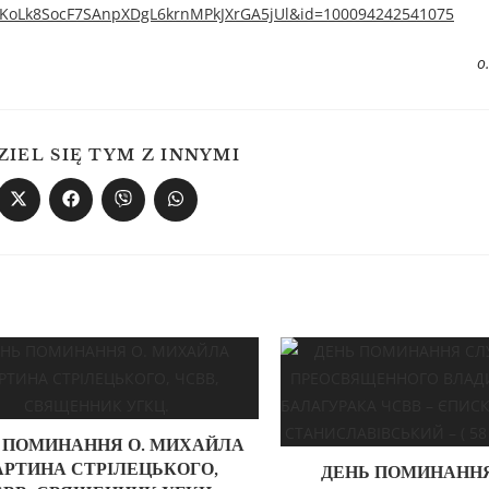
3KoLk8SocF7SAnpXDgL6krnMPkJXrGA5jUl&id=100094242541075
о
ZIEL SIĘ TYM Z INNYMI
 ПОМИНАННЯ О. МИХАЙЛА
РТИНА СТРІЛЕЦЬКОГО,
ДЕНЬ ПОМИНАНН