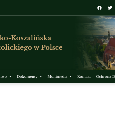
ko-Koszalińska
olickiego w Polsce
stwo
Dokumenty
Multimedia
Kontakt
Ochrona Dz