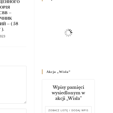
ЩЕННОГО
Родин
ОРІЯ
4 GRUDNIA 2024
/
СВВ –
ІЧНИК
Декрет владики Володимира
Й – ( 58
про утворення Комісії до
).
Справ Молоді та встановленя
складу Катихитичної Комісії
2023
18 PAŹDZIERNIKA 2024
/
Декрет „Проголошення та
оприлюднення постанов
Синоду Єпископів УГКЦ,
який відбувся у Зарваниці, в
Akcja „Wisła”
днях 2-12 липня 2024 р.”
4 PAŹDZIERNIKA 2024
/
Wpisy pamięci
Декрет єпископів
wysiedlonym w
Перемисько-Варшавської
akcji „Wisła”
Митрополії стосовно
звершування Божественної
літургії
ZOBACZ LISTĘ / DODAJ WPIS