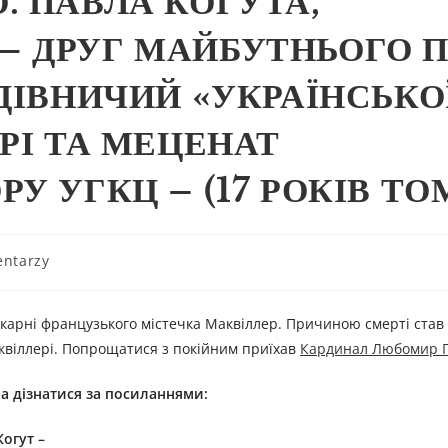
. ПАВЛА КОГУТА,
— ДРУГ МАЙБУТНЬОГО 
ДІВНИЧИЙ «УКРАЇНСЬКО
РІ ТА МЕЦЕНАТ
У УГКЦ – (17 РОКІВ ТОМ
ntarzy
ікарні французького містечка Маквіллер. Причиною смерті став
аквіллері. Попрощатися з покійним приїхав
Кардинал Любомир Г
а дізнатися за посиланням
и
:
Когут
–