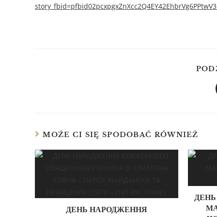
story_fbid=pfbid02pcxpgxZnXcc2Q4EY42EhbrVg6PPtwV
POD
MOŻE CI SIĘ SPODOBAĆ RÓWNIEŻ
ДЕНЬ
МА
ДЕНЬ НАРОДЖЕННЯ