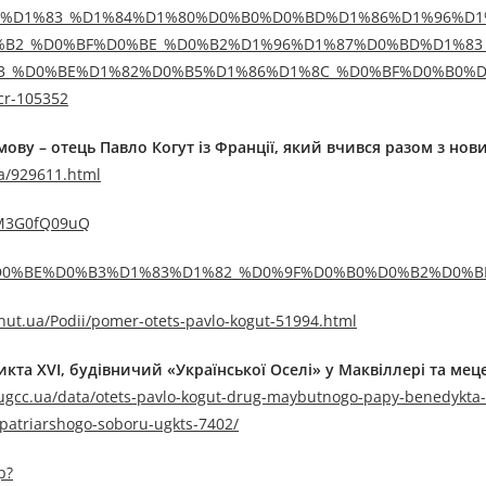
006/11/24/%D1%83_%D1%84%D1%80%D0%B0%D0%BD%D1%86%D1%96%
%B2_%D0%BF%D0%BE_%D0%B2%D1%96%D1%87%D0%BD%D1%83
3_%D0%BE%D1%82%D0%B5%D1%86%D1%8C_%D0%BF%D0%B0%
-105352
ову – отець Павло Когут із Франції, який вчився разом з но
a/929611.html
4M3G0fQ09uQ
D0%9A%D0%BE%D0%B3%D1%83%D1%82_%D0%9F%D0%B0%D0%B2%D0%
inut.ua/Podii/pomer-otets-pavlo-kogut-51994.html
та XVI, будівничий «Української Оселі» у Маквіллері та мец
.ugcc.ua/data/otets-pavlo-kogut-drug-maybutnogo-papy-benedykta-
-patriarshogo-soboru-ugkts-7402/
p?