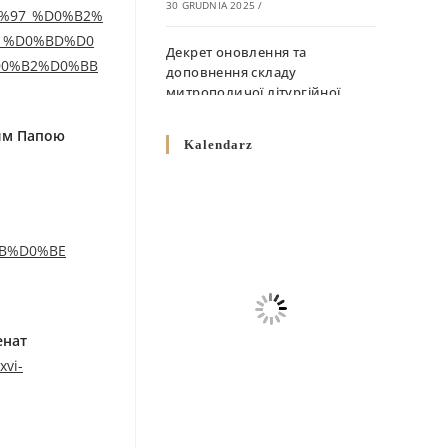
30 GRUDNIA 2025
/
D1%97_%D0%B2%
_%D0%BD%D0
Декрет оновлення та
D0%B2%D0%BB
доповнення складу
митрополичої літургійної
комісії
вим Папою
10 GRUDNIA 2025
/
Kalendarz
Декрет „Норми щодо
вживання священичих риз у
Перемисько-Варшавській
Митрополії”
BB%D0%BE
10 GRUDNIA 2025
/
Декрет про відзначення
Великодня і всіх рухомих
енат
свят за григоріанським
xvi-
календарем
10 GRUDNIA 2025
/
Декрет проголошення та