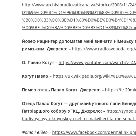
http://www.archivioradiovaticana.va/storico/2
D1%96%D0%B4%D1%96%D0%B9%D1%88%D0%BE%D0
%B0%D0%B3%D0%BE%D1%80%D0%BE%D0%B4%D1%8
%D0%BE_%D0%BA%D0%BE%D0%B3%D1%83%D1%82/ucr
Йозеф Рацингер допомагав мені вивчати німецьку м
римським. Джерелo: –
https://www.radiosvoboda.org/
О. Павло Когут –
https://www.youtube.com/watch?v=
Когут Павло
–
https://uk.wikipedia.org/wiki/%
Помер отець Павло Когут. Джерелo: –
https://te.20m
Отець Павло Когут — друг майбутнього папи Бенедик
Патріаршого собору УГКЦ. Джерелo: –
https://synod
budivnychyy-ukraynskoy-oseli-u-makvilleri-ta-metsenat
Фото і відео –
https://www.facebook.com/permalink.ph