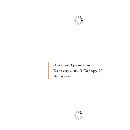
On-Line Трансляції
Богослужінь З Собору У
Вроцлаві