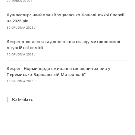
23 MARCA 2026
/
Душпастирський план Вроцлавсько-Кошалінської Єпархії
на 2026 рік
30 GRUDNIA 2025
/
Декрет оновлення та доповнення складу митрополичої
літургійної комісії
10 GRUDNIA 2025
/
Декрет „Норми щодо вживання священичих риз у
Перемисько-Варшавській Митрополії”
10 GRUDNIA 2025
/
Декрет про відзначення Великодня і всіх рухомих свят за
Kalendarz
григоріанським календарем
10 GRUDNIA 2025
/
Декрет проголошення та оприлюдення постанов Синоду
Єпископів УГКЦ як зобов’язуючі на території
Вроцлавсько-Кошалінської Єпархії