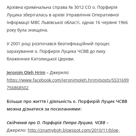
Архівна кримінальна справа № 3012 СО о. Порфирія
Луцика зберігалась в архіві Управління Оперативної
Інформації МВС Львівської області, однак 16 червня 1966
року була знищена.
У 2001 році розпочався беатифікаційний процес
зарахування о. Порфирія Луцика ЧСВВ до лику
блаженних Католицької Церкви.
Jeronim Oleh Hrim
–
Джерелo:
https://www.facebook.com/jeronimoleh.hrim/posts/5531699
756868502
Більше про життя і діяльність
о.
Порфирій Луцик
ЧСВВ
можна дізнатися за посиланнями:
Свідчення про О. Порфирія Петра Луцика, ЧСВВ –
Джерелo:
http://znamyboh.blogspot.com/2010/11/blog-