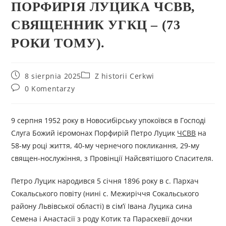
ПОРФИРІЯ ЛУЦИКА ЧСВВ,
СВЯЩЕННИК УГКЦ – (73
РОКИ ТОМУ).
8 sierpnia 2025
Z historii Cerkwi
0 Komentarzy
9 серпня 1952 року в Новосибірську упокоївся в Господі
Слуга Божий ієромонах Порфирій Петро Луцик
ЧСВВ
на
58-му році життя, 40-му чернечого покликання, 29-му
священ-нослужіння, з Провінції Найсвятішого Спасителя.
Петро Луцик народився 5 січня 1896 року в с. Пархач
Сокальського повіту (нині с. Межиріччя Сокальського
району Львівської області) в сім’ї Івана Луцика сина
Семена і Анастасії з роду Котик та Параскевії дочки