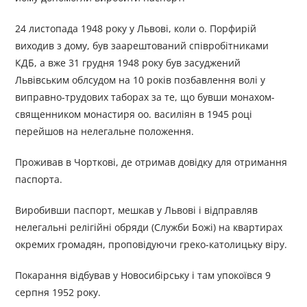
24 листопада 1948 року у Львові, коли о. Порфирій
виходив з дому, був заарештований співробітниками
КДБ, а вже 31 грудня 1948 року був засуджений
Львівським облсудом на 10 років позбавлення волі у
виправно-трудових таборах за те, що бувши монахом-
священником монастиря оо. василіян в 1945 році
перейшов на нелегальне положення.
Проживав в Чорткові, де отримав довідку для отримання
паспорта.
Виробивши паспорт, мешкав у Львові i відправляв
нелегальні релігійні обряди (Служби Божі) на квартирах
окремих громадян, проповідуючи греко-католицьку віру.
Покарання відбував у Новосибірську і там упокоївся 9
серпня 1952 року.