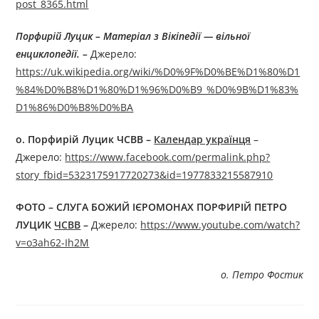
post_8365.html
Порфирій Луцик – Матеріал з Вікіпедії — вільної
енциклопедії. –
Джерелo:
https://uk.wikipedia.org/wiki/%D0%9F%D0%BE%D1%80%D1
%84%D0%B8%D1%80%D1%96%D0%B9_%D0%9B%D1%83%
D1%86%D0%B8%D0%BA
о.
Порфирій Луцик
ЧСВВ –
Календар українця
–
Джерелo:
https://www.facebook.com/permalink.php?
story_fbid=5323175917720273&id=1977833215587910
ФОТО –
СЛУГА БОЖИЙ ІЄРОМОНАХ ПОРФИРІЙ ПЕТРО
ЛУЦИК
ЧСВВ
–
Джерелo:
https://www.youtube.com/watch?
v=o3ah62-Ih2M
о. Петро Фостик