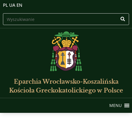
PL
UA
EN
Eparchia Wrocławsko-Koszalińska
Kościoła Greckokatolickiego w Polsce
MENU