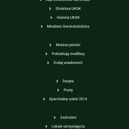
Struktura UKGK
Historia UKGK
Młodzież Greckokatolicka
Możesz pomóc
Potrzebuję modlitwy
Dodaj wiadomość
Święta
Posty
Eparchialny sobór 2014
Zasłużeni
Lokale od wynajęcia