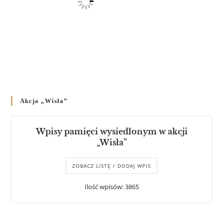
Akcja „Wisła”
Wpisy pamięci wysiedlonym w akcji
„Wisła”
ZOBACZ LISTĘ / DODAJ WPIS
Ilość wpisów: 3865