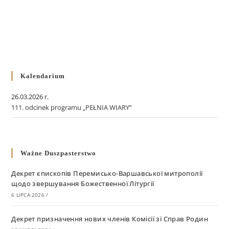
Kalendarium
26.03.2026 r.
111. odcinek programu „PEŁNIA WIARY”
Ważne Duszpasterstwo
Декрет єпископів Перемисько-Варшавської митрополії
щодо звершування Божественної Літургії
6 LIPCA 2026
/
Декрет призначення нових членів Комісії зі Справ Родин