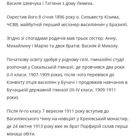
Василя Шевчука і Татіяни з дому Лемеха.
Охрестив його 8 січня 1896 року о. Сильвестр Кізима,
ЧСВВ, майбутній перший місіонер-василіянин у Бразилії.
Згідно зі спогадами родичів мав трьох сестер: Анну,
Михайлину і Марію та двох братів: Василя й Миколу.
Початкову освіту здобув у рідному селі, гімназійні студії
розпочав у Сокальській гімназії, де провчився два роки
(I-II класи, 1907-1909 роки), після чого перевівся до
Конвікту отців василіян у Бучачі і продовжив навчання в
Бучацькій державній гімназії (III-IV класи, 1909-1911
роки).
Після IV-го класу 7 вересня 1911 року вступив до
Василіянського Чину на новіціят у Крехівський монастир,
де 24 квітня 1913 року вже як брат Порфирій склав перші
монаші обіти.