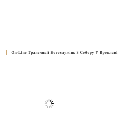
On-Line Трансляції Богослужінь З Собору У Вроцлаві