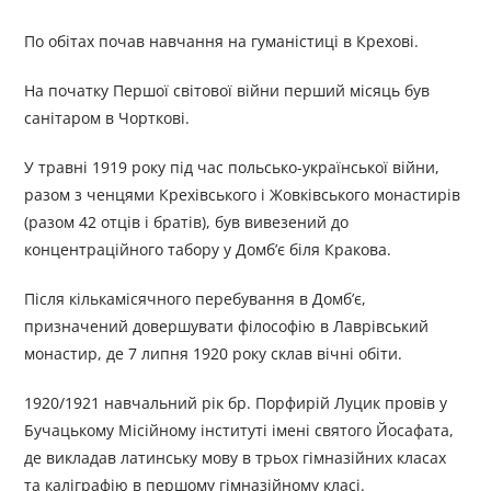
По обітах почав навчання на гуманістиці в Крехові.
На початку Першої світової війни перший місяць був
санітаром в Чорткові.
У травні 1919 року під час польсько-української війни,
разом з ченцями Крехівського і Жовківського монастирів
(разом 42 отців і братів), був вивезений до
концентраційного табору у Домб’є біля Кракова.
Після кількамісячного перебування в Домб’є,
призначений довершувати філософію в Лаврівський
монастир, де 7 липня 1920 року склав вічні обіти.
1920/1921 навчальний рік бр. Порфирій Луцик провів у
Бучацькому Місійному інституті імені святого Йосафата,
де викладав латинську мову в трьох гімназійних класах
та каліграфію в першому гімназійному класі.