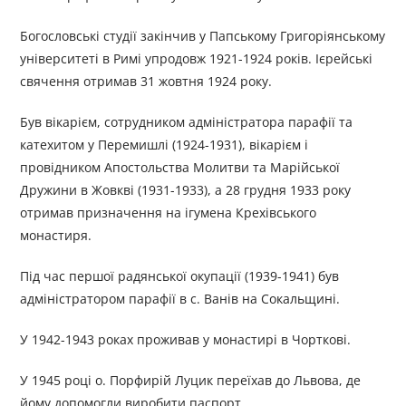
Богословські студії закінчив у Папському Григоріянському
університеті в Римі упродовж 1921-1924 років. Ієрейські
свячення отримав 31 жовтня 1924 року.
Був вікарієм, сотрудником адміністратора парафії та
катехитом у Перемишлі (1924-1931), вікарієм і
провідником Апостольства Молитви та Марійської
Дружини в Жовкві (1931-1933), а 28 грудня 1933 року
отримав призначення на ігумена Крехівського
монастиря.
Під час першої радянської окупації (1939-1941) був
адміністратором парафії в с. Ванів на Сокальщині.
У 1942-1943 роках проживав у монастирі в Чорткові.
У 1945 році о. Порфирій Луцик переїхав до Львова, де
йому допомогли виробити паспорт.