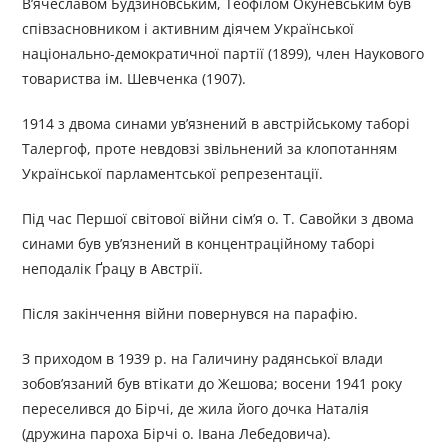
В’ячеславом Будзиновським, Теофілом Окуневським був
співзасновником і активним діячем Української
національно-демократичної партії (1899), член Наукового
товариства ім. Шевченка (1907).
1914 з двома синами ув’язнений в австрійському таборі
Талергоф, проте невдовзі звільнений за клопотанням
Української парламентської репрезентації.
Під час Першої світової війни сім’я о. Т. Савойки з двома
синами був ув’язнений в концентраційному таборі
неподалік Ґрацу в Австрії.
Після закінчення війни повернувся на парафію.
З приходом в 1939 р. на Галичину радянської влади
зобов’язаний був втікати до Жешова; восени 1941 року
переселився до Бірчі, де жила його дочка Наталія
(дружина пароха Бірчі о. Івана Лебедовича).