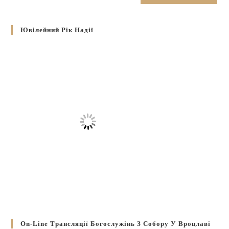
Ювілейний Рік Надії
On-Line Трансляції Богослужінь З Собору У Вроцлаві