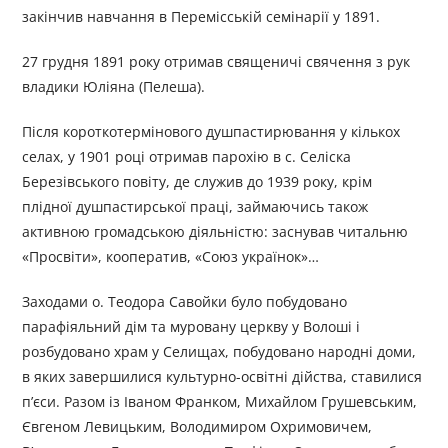
закінчив навчання в Перемісській семінарії у 1891.
27 грудня 1891 року отримав священичі свячення з рук
владики Юліяна (Пелеша).
Після короткотермінового душпастирювання у кількох
селах, у 1901 році отримав парохію в с. Селіска
Березівського повіту, де служив до 1939 року, крім
плідної душпастирської праці, займаючись також
активною громадською діяльністю: заснував читальню
«Просвіти», кооператив, «Союз українок»…
Заходами о. Теодора Савойки було побудовано
парафіяльний дім та муровану церкву у Волоші і
розбудовано храм у Селищах, побудовано народні доми,
в яких завершилися культурно-освітні дійства, ставилися
п’єси. Разом із Іваном Франком, Михайлом Грушевським,
Євгеном Левицьким, Володимиром Охримовичем,