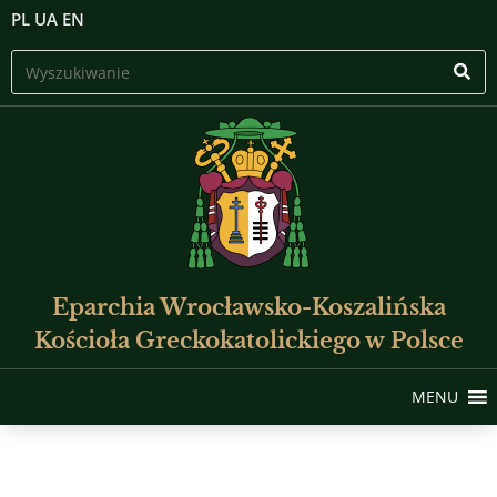
PL
UA
EN
Eparchia Wrocławsko-Koszalińska
Kościoła Greckokatolickiego w Polsce
MENU