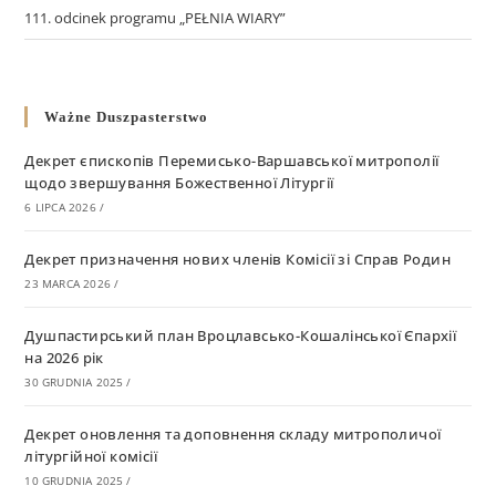
111. odcinek programu „PEŁNIA WIARY”
Ważne Duszpasterstwo
Декрет єпископів Перемисько-Варшавської митрополії
щодо звершування Божественної Літургії
6 LIPCA 2026
/
Декрет призначення нових членів Комісії зі Справ Родин
23 MARCA 2026
/
Душпастирський план Вроцлавсько-Кошалінської Єпархії
на 2026 рік
30 GRUDNIA 2025
/
Декрет оновлення та доповнення складу митрополичої
літургійної комісії
10 GRUDNIA 2025
/