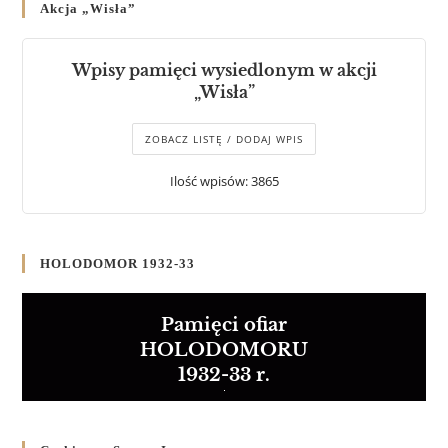
Akcja „Wisła”
Wpisy pamięci wysiedlonym w akcji
„Wisła”
ZOBACZ LISTĘ / DODAJ WPIS
Ilość wpisów: 3865
HOLODOMOR 1932-33
Pamięci ofiar
HOLODOMORU
1932-33 r.