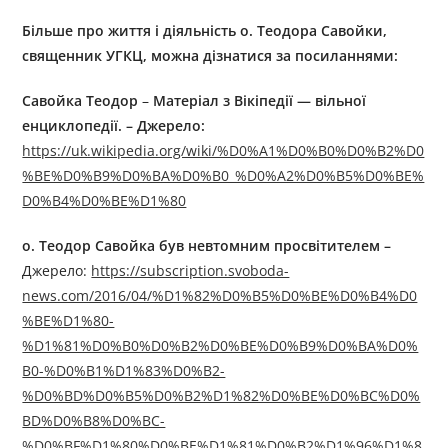
Більше про життя і діяльність
о. Теодор
а Савойк
и,
священник УГКЦ, можна дізнатися за посиланнями:
Савойка Теодор
–
Матеріал з Вікіпедії — вільної
енциклопедії.
–
Джерелo:
https://uk.wikipedia.org/wiki/%D0%A1%D0%B0%D0%B2%D0
%BE%D0%B9%D0%BA%D0%B0_%D0%A2%D0%B5%D0%BE%
D0%B4%D0%BE%D1%80
о.
Теодор Савойка був невтомним просвітителем
–
Джерелo:
https://subscription.svoboda-
news.com/2016/04/%D1%82%D0%B5%D0%BE%D0%B4%D0
%BE%D1%80-
%D1%81%D0%B0%D0%B2%D0%BE%D0%B9%D0%BA%D0%
B0-%D0%B1%D1%83%D0%B2-
%D0%BD%D0%B5%D0%B2%D1%82%D0%BE%D0%BC%D0%
BD%D0%B8%D0%BC-
%D0%BF%D1%80%D0%BE%D1%81%D0%B2%D1%96%D1%8