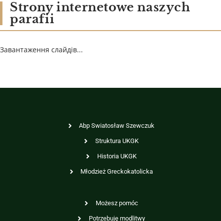
Strony internetowe naszych
parafii
Завантаження слайдів...
Abp Swiatosław Szewczuk
Struktura UKGK
Historia UKGK
Młodzież Greckokatolicka
Możesz pomóc
Potrzebuję modlitwy