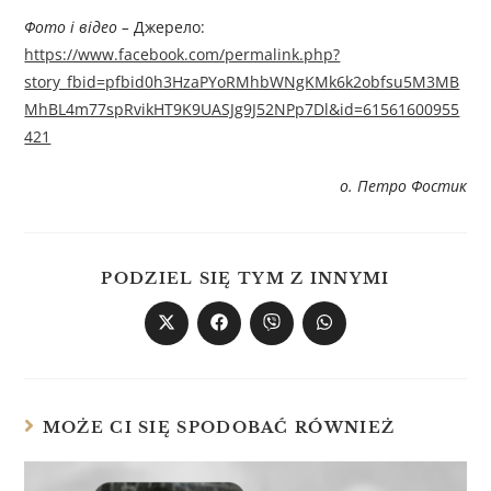
Фото і відео –
Джерелo:
https://www.facebook.com/permalink.php?
story_fbid=pfbid0h3HzaPYoRMhbWNgKMk6k2obfsu5M3MB
MhBL4m77spRvikHT9K9UASJg9J52NPp7Dl&id=61561600955
421
о. Петро Фостик
PODZIEL SIĘ TYM Z INNYMI
MOŻE CI SIĘ SPODOBAĆ RÓWNIEŻ