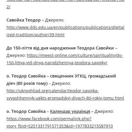
2/
Савойка Теодор –
Джерелo:
http://www.dds.edu.ua/en/publications/publications/digital
ized-tradition/author/39.html
До 150-ліття від дня народження Теодора Савойки
–
Джерелo:
https://meest-online.com/culture/spirituality/do-
150-littya-vid-dnya-narodzhennya-teodora-savojky/
о.
Теодор Савойка – священник УГКЦ, громадський
діяч (80 років тому)
– Джерелo:
http://ukrpohliad.org/calendar/teodor-savojka-
svyashhennyk-ugkts-gromadskyj-diyach-80-rokiv-tomu.html
о.
Теодор Савойка
–
Календар українця
–
Джерелo:
https://www.facebook.com/permalink.php?
story_fbid=5251331791571353&id=1977833215587910