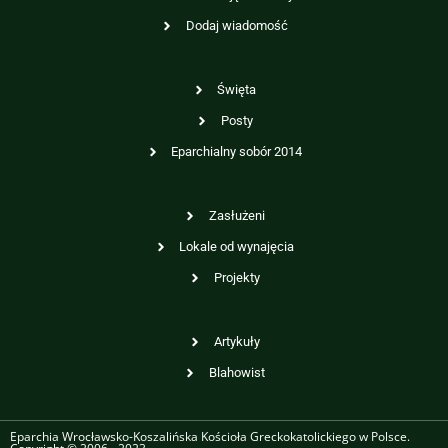
Dodaj wiadomość
Święta
Posty
Eparchialny sobór 2014
Zasłużeni
Lokale od wynajęcia
Projekty
Artykuły
Blahowist
Eparchia Wrocławsko-Koszalińska Kościoła Greckokatolickiego w Polsce.