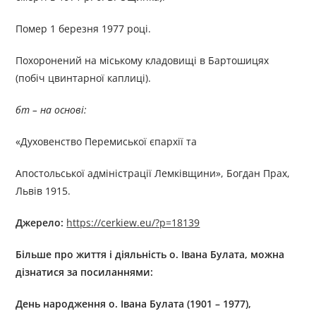
Помер 1 березня 1977 році.
Похоронений на міському кладовищі в Бартошицях
(побіч цвинтарної каплиці).
бт – на основі:
«Духовенство Перемиської єпархії та
Апостольської адміністрації Лемківщини», Богдан Прах,
Львів 1915.
Джерелo:
https://cerkiew.eu/?p=18139
Більше про життя і діяльність
о. Іван
а Булат
а, можна
дізнатися за посиланням
и:
День
народження
о.
Іван
а
Б
улат
а
(1901 – 1977)
,