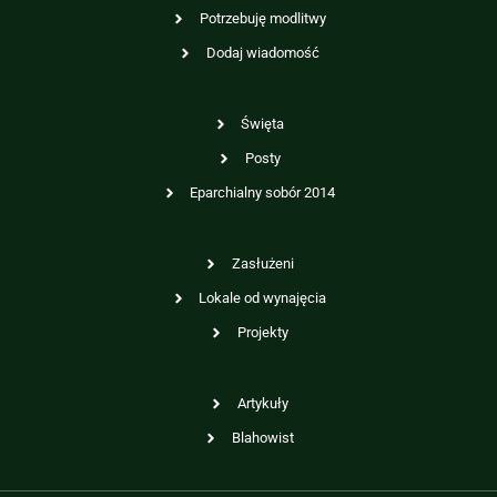
Potrzebuję modlitwy
Dodaj wiadomość
Święta
Posty
Eparchialny sobór 2014
Zasłużeni
Lokale od wynajęcia
Projekty
Artykuły
Blahowist