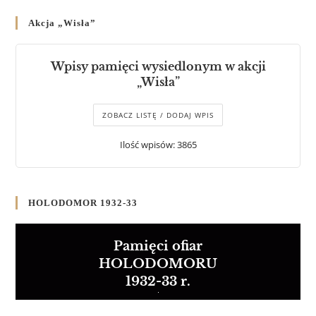
Akcja „Wisła”
Wpisy pamięci wysiedlonym w akcji
„Wisła”
ZOBACZ LISTĘ / DODAJ WPIS
Ilość wpisów: 3865
HOLODOMOR 1932-33
Pamięci ofiar
HOLODOMORU
1932-33 r.