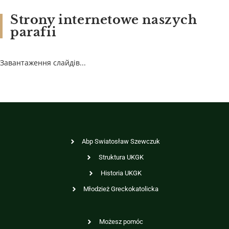
Strony internetowe naszych
parafii
Завантаження слайдів...
Abp Swiatosław Szewczuk
Struktura UKGK
Historia UKGK
Młodzież Greckokatolicka
Możesz pomóc