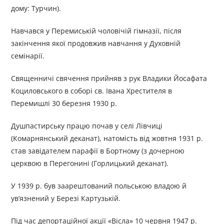
дому: Турчин).
Навчався у Перемиській чоловічій гімназії, після
закінчення якої продовжив навчання у Духовній
семінарії.
Священничі свячення прийняв з рук Владики Йосафата
Коциловського в соборі св. Івана Хрестителя в
Перемишлі 30 березня 1930 р.
Душпастирську працю почав у селі Лівчиці
(Комарнянський деканат), натомість від жовтня 1931 р.
став завідателем парафії в Бортному (з дочерною
церквою в Перегонині (Горлицький деканат).
У 1939 р. був заарештований польською владою й
ув’язнений у Березі Картузькій.
Під час депортаційної акції «Вісла» 10 червня 1947 р.