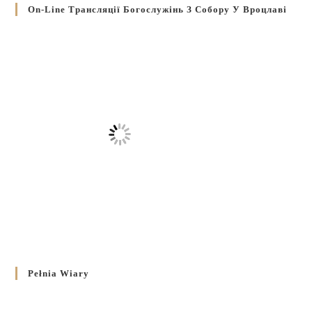
On-Line Трансляції Богослужінь З Собору У Вроцлаві
Pełnia Wiary