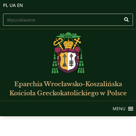
PL
UA
EN
Eparchia Wrocławsko-Koszalińska
Kościoła Greckokatolickiego w Polsce
MENU