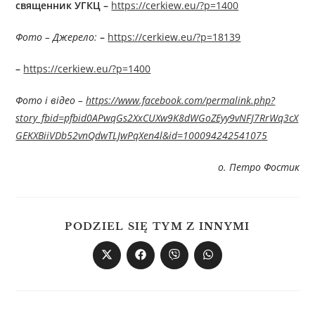
священник УГКЦ
–
https://cerkiew.eu/?p=1400
Фото –
Джерелo:
–
https://cerkiew.eu/?p=18139
–
https://cerkiew.eu/?p=1400
Фото і відео –
https://www.facebook.com/permalink.php?
story_fbid=pfbid0APwqGs2XxCUXw9K8dWGoZEyy9vNFJ7RrWq3cX
GEKXBiiVDb52vnQdwTLJwPqXen4l&id=100094242541075
о. Петро Фостик
PODZIEL SIĘ TYM Z INNYMI