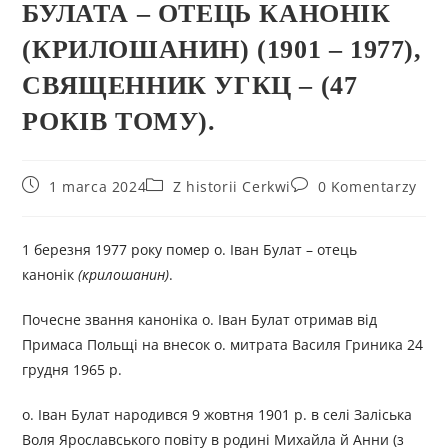
БУЛАТА – ОТЕЦЬ КАНОНІК
(КРИЛОШАНИН) (1901 – 1977),
СВЯЩЕННИК УГКЦ – (47
РОКІВ ТОМУ).
1 marca 2024
Z historii Cerkwi
0 Komentarzy
1 березня 1977 року помер о. Іван Булат – отець
канонік
(крилошанин)
.
Почесне звання каноніка о. Іван Булат отримав від
Примаса Польщі на внесок о. митрата Василя Гриника 24
грудня 1965 р.
о. Іван Булат народився 9 жовтня 1901 р. в селі Заліська
Воля Ярославського повіту в родині Михайла й Анни (з