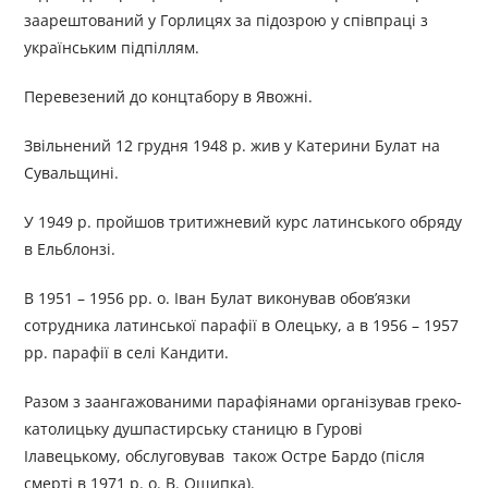
заарештований у Горлицях за підозрою у співпраці з
українським підпіллям.
Перевезений до концтабору в Явожні.
Звільнений 12 грудня 1948 р. жив у Катерини Булат на
Сувальщині.
У 1949 р. пройшов тритижневий курс латинського обряду
в Ельблонзі.
В 1951 – 1956 рр. о. Іван Булат виконував обов’язки
сотрудника латинської парафії в Олецьку, а в 1956 – 1957
рр. парафії в селі Кандити.
Разом з заангажованими парафіянами організував греко-
католицьку душпастирську станицю в Гурові
Ілавецькому, обслуговував також Остре Бардо (після
смерті в 1971 р. о. В. Ощипка).