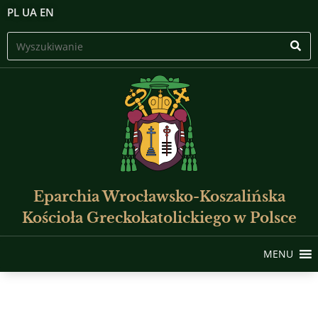
PL
UA
EN
Eparchia Wrocławsko-Koszalińska
Kościoła Greckokatolickiego w Polsce
MENU