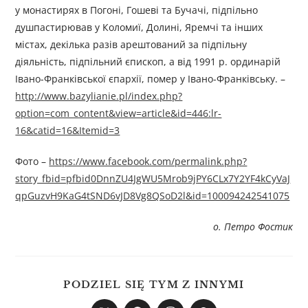
у монастирях в Погоні, Гошеві та Бучачі, підпільно
душпастирював у Коломиї, Долині, Яремчі та інших
містах, декілька разів арештований за підпільну
діяльність, підпільний єпископ, а від 1991 р. ординарій
Івано-Франківської єпархії, помер у Івано-Франківську. –
http://www.bazylianie.pl/index.php?
option=com_content&view=article&id=446:lr-
16&catid=16&Itemid=3
Фото –
https://www.facebook.com/permalink.php?
story_fbid=pfbid0DnnZU4JgWU5Mrob9jPY6CLx7Y2YF4kCyVaJ
qpGuzvH9KaG4tSND6vJD8Vg8QSoD2l&id=100094242541075
о. Петро Фостик
PODZIEL SIĘ TYM Z INNYMI