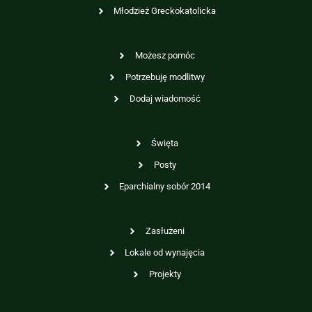
Młodzież Greckokatolicka
Możesz pomóc
Potrzebuję modlitwy
Dodaj wiadomość
Święta
Posty
Eparchialny sobór 2014
Zasłużeni
Lokale od wynajęcia
Projekty