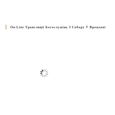
On-Line Трансляції Богослужінь З Собору У Вроцлаві