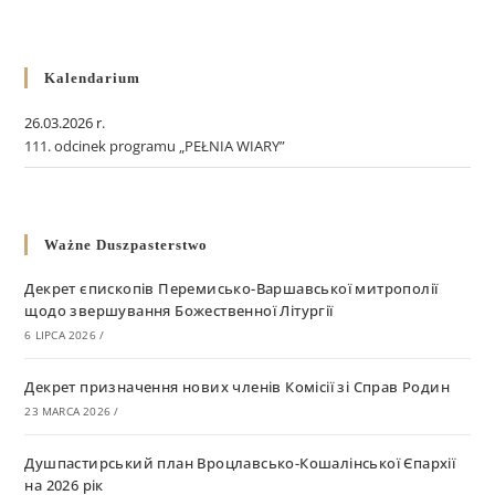
Kalendarium
26.03.2026 r.
111. odcinek programu „PEŁNIA WIARY”
Ważne Duszpasterstwo
Декрет єпископів Перемисько-Варшавської митрополії
щодо звершування Божественної Літургії
6 LIPCA 2026
/
Декрет призначення нових членів Комісії зі Справ Родин
23 MARCA 2026
/
Душпастирський план Вроцлавсько-Кошалінської Єпархії
на 2026 рік