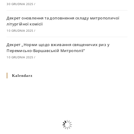
30 GRUDNIA 2025
/
Декрет оновлення та доповнення складу митрополичої
літургійної комісії
10 GRUDNIA 2025
/
Декрет „Норми щодо вживання священичих риз у
Перемисько-Варшавській Митрополії”
10 GRUDNIA 2025
/
Декрет про відзначення Великодня і всіх рухомих свят за
Kalendarz
григоріанським календарем
10 GRUDNIA 2025
/
Декрет проголошення та оприлюдення постанов Синоду
Єпископів УГКЦ як зобов’язуючі на території
Вроцлавсько-Кошалінської Єпархії
5 LISTOPADA 2025
/
Душпастирський план Вроцлавсько-Кошалінської єпархії