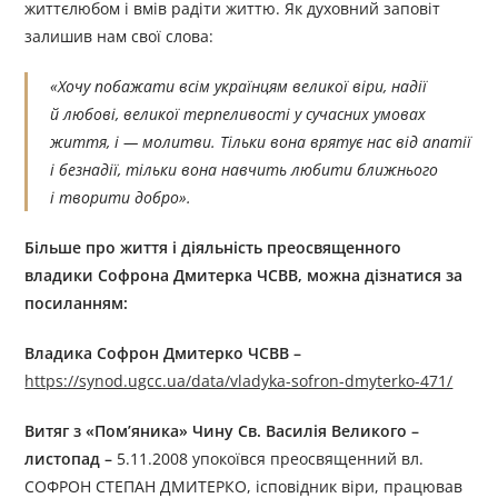
життєлюбом і вмів радіти життю. Як духовний заповіт
залишив нам свої слова:
«Хочу побажати всім українцям великої віри, надії
й любові, великої терпеливості у сучасних умовах
життя, і — молитви. Тільки вона врятує нас від апатії
і безнадії, тільки вона навчить любити ближнього
і творити добро».
Більше про життя і діяльність преосвященного
владики Софрон
а Дмитерк
а
ЧСВВ, можна дізнатися за
посиланням:
Владика Софрон Дмитерко ЧСВВ –
https://synod.ugcc.ua/data/vladyka-sofron-dmyterko-471/
Витяг з «Пом’яника» Чину Св. Василія Великого –
листопад –
5.11.2008 упокоївся преосвященний вл.
СОФРОН СТЕПАН ДМИТЕРКО, ісповідник віри, працював