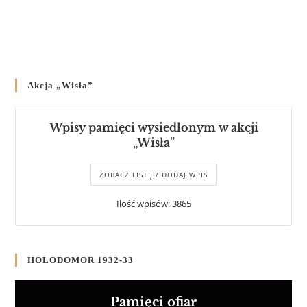
Akcja „Wisła”
Wpisy pamięci wysiedlonym w akcji
„Wisła”
ZOBACZ LISTĘ / DODAJ WPIS
Ilość wpisów: 3865
HOLODOMOR 1932-33
Pamięci ofiar