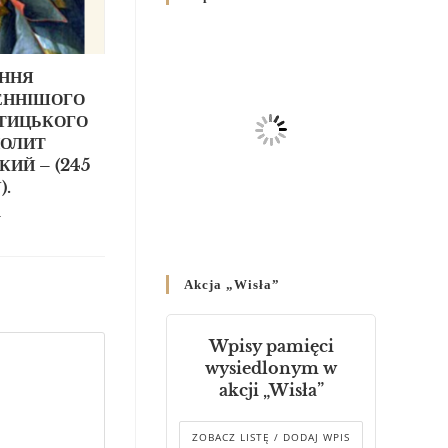
Родин
4 GRUDNIA 2024
/
АННЯ
Декрет владики Володимира
ЕННІШОГО
про утворення Комісії до
Справ Молоді та встановленя
ТИЦЬКОГО
складу Катихитичної Комісії
ПОЛИТ
18 PAŹDZIERNIKA 2024
/
КИЙ – (245
).
Декрет „Проголошення та
4
оприлюднення постанов
Синоду Єпископів УГКЦ,
який відбувся у Зарваниці, в
Akcja „Wisła”
днях 2-12 липня 2024 р.”
4 PAŹDZIERNIKA 2024
/
Wpisy pamięci
Декрет єпископів
wysiedlonym w
Перемисько-Варшавської
akcji „Wisła”
Митрополії стосовно
звершування Божественної
літургії
ZOBACZ LISTĘ / DODAJ WPIS