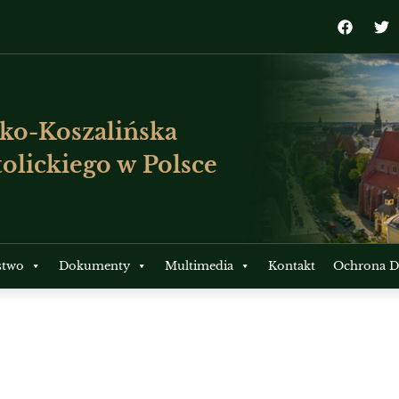
ko-Koszalińska
olickiego w Polsce
stwo
Dokumenty
Multimedia
Kontakt
Ochrona Dz