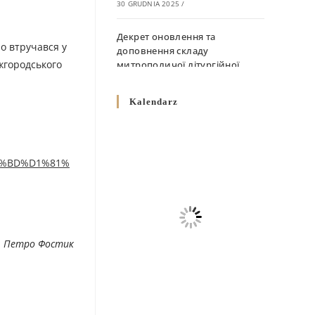
30 GRUDNIA 2025
/
Декрет оновлення та
но втручався у
доповнення складу
жгородського
митрополичої літургійної
комісії
10 GRUDNIA 2025
/
Kalendarz
Декрет „Норми щодо
вживання священичих риз у
Перемисько-Варшавській
D0%BD%D1%81%
Митрополії”
10 GRUDNIA 2025
/
Декрет про відзначення
Великодня і всіх рухомих
. Петро Фостик
свят за григоріанським
календарем
10 GRUDNIA 2025
/
Декрет проголошення та