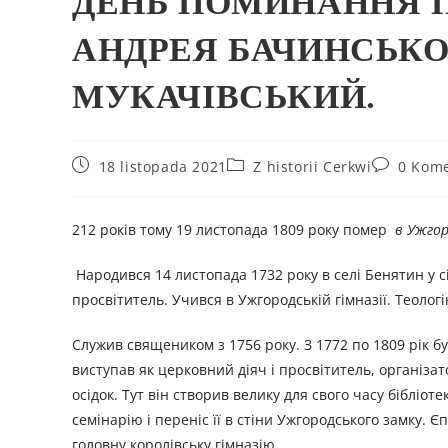
ДЕНЬ ПОМИНАННЯ 
АНДРЕЯ БАЧИНСЬКО
МУКАЧІВСЬКИЙ.
18 listopada 2021
Z historii Cerkwi
0 Kome
212 років тому 19 листопада 1809 року помер
в Ужгор
Народився 14 листопада 1732 року в селі Бенятин у с
просвітитель. Учився в Ужгородській гімназії. Теологі
Служив священиком з 1756 року. З 1772 по 1809 рік б
виступав як церковний діяч і просвітитель, організа
осідок. Тут він створив велику для свого часу бібліот
семінарію і переніс її в стіни Ужгородського замку. 
головну королівську гімназію.