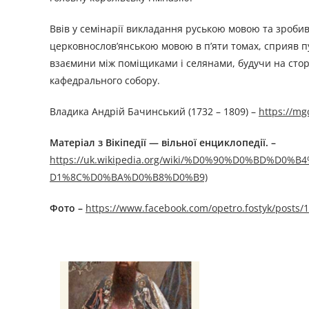
Ввів у семінарії викладання руською мовою та зробив
церковнослов’янською мовою в п’яти томах, сприяв публ
взаємини між поміщиками і селянами, будучи на сторо
кафедрального собору.
Владика Андрій Бачинський (1732 – 1809) –
https://mg
Матеріал з Вікіпедії — вільної енциклопедії.
–
https://uk.wikipedia.org/wiki/%D0%90%D0%BD
D1%8C%D0%BA%D0%B8%D0%B9)
Фото –
https://www.facebook.com/opetro.fostyk/posts