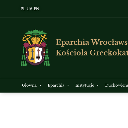
PL
UA
EN
Eparchia Wrocławs
Kościoła Greckokat
Główna
Eparchia
Instytucje
Duchowień