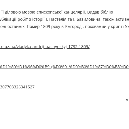
 її діловою мовою єпископської канцелярії. Видав біблію
ікації робіт з історії І. Пастелія та І. Базиловича, також актив
ні останніх. Помер 1809 року в Ужгороді, похований у крипті У
ce.uz.ua/vladyka-andrij-bachynskyj-1732-1809/
%D0%B4%D1%80%D1%96%D0%B9_(%D0%91%D0%B0%D1%87%D0%B8%
/1307703326341527
о