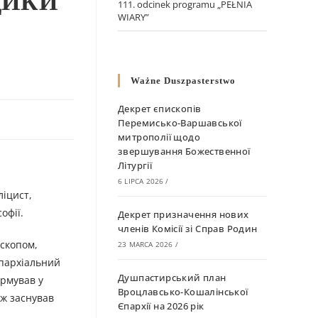
ДИКИ
111. odcinek programu „PEŁNIA
WIARY”
Ważne Duszpasterstwo
Декрет єпископів
Перемисько-Варшавської
митрополії щодо
звершування Божественної
Літургії
6 LIPCA 2026
/
ліцист,
офії.
Декрет призначення нових
членів Комісії зі Справ Родин
ископом,
23 MARCA 2026
/
єпархіальний
Душпастирський план
ормував у
Вроцлавсько-Кошалінської
ож заснував
Єпархії на 2026 рік