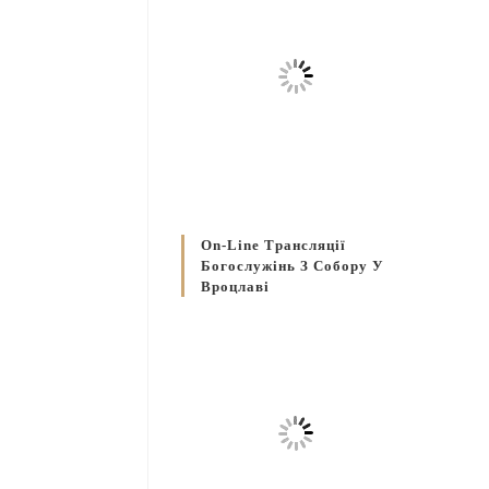
On-Line Трансляції
Богослужінь З Собору У
Вроцлаві