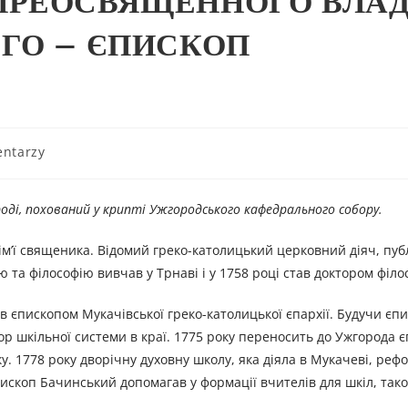
ПРЕОСВЯЩЕННОГО ВЛА
ГО – ЄПИСКОП
ntarzy
оді, похований у крипті Ужгородського кафедрального собору.
ім’ї священика. Відомий греко-католицький церковний діяч, пуб
ю та філософію вивчав у Трнаві і у 1758 році став доктором філос
ув єпископом Мукачівської греко-католицької єпархії. Будучи єп
тор шкільної системи в краї. 1775 року переносить до Ужгорода 
еку. 1778 року дворічну духовну школу, яка діяла в Мукачеві, реф
Єпископ Бачинський допомагав у формації вчителів для шкіл, так