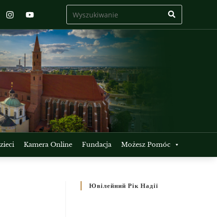
ieci
Kamera Online
Fundacja
Możesz Pomóc
Ювілейний Рік Надії