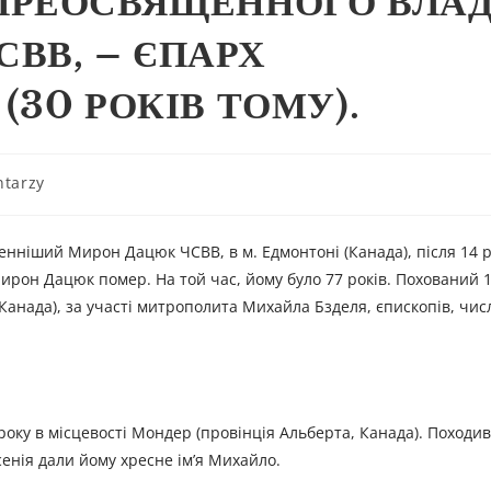
ПРЕОСВЯЩЕННОГО ВЛА
ВВ, – ЄПАРХ
30 РОКІВ ТОМУ).
tarzy
щенніший Мирон Дацюк ЧСВВ, в м. Едмонтоні (Канада), після 14 р
ирон Дацюк помер. На той час, йому було 77 років. Похований 1
Канада), за участі митрополита Михайла Бзделя, єпископів, чи
ку в місцевості Мондер (провінція Альберта, Канада). Походив
енія дали йому хресне ім’я Михайло.