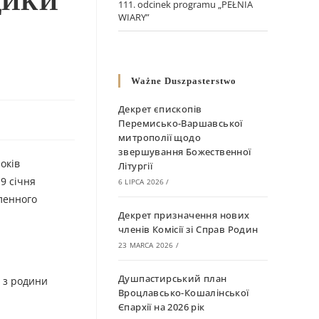
ДИКИ
111. odcinek programu „PEŁNIA
WIARY”
Ważne Duszpasterstwo
Декрет єпископів
Перемисько-Варшавської
митрополії щодо
звершування Божественної
оків
Літургії
9 січня
6 LIPCA 2026
/
сленного
Декрет призначення нових
членів Комісії зі Справ Родин
23 MARCA 2026
/
Душпастирський план
 з родини
Вроцлавсько-Кошалінської
Єпархії на 2026 рік