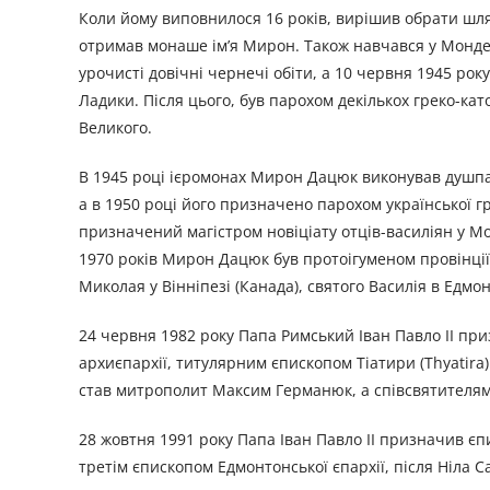
Коли йому виповнилося 16 років, вирішив обрати шлях
отримав монаше ім’я Мирон. Також навчався у Мондері
урочисті довічні чернечі обіти, а 10 червня 1945 ро
Ладики. Після цього, був парохом декількох греко-ка
Великого.
В 1945 році ієромонах Мирон Дацюк виконував душпаст
а в 1950 році його призначено пароxом української г
призначений магістром новіціату отців-василіян у Мо
1970 років Мирон Дацюк був протоігуменом провінції 
Миколая у Вінніпезі (Канада), святого Василія в Едмо
24 червня 1982 року Папа Римський Іван Павло II п
архиєпархії, титулярним єпископом Тіатири (Thyatira
став митрополит Максим Германюк, а співсвятителям
28 жовтня 1991 року Папа Іван Павло II призначив є
третім єпископом Едмонтонської єпархії, після Ніла 