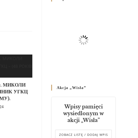
Родин
4 GRUDNIA 2024
/
Декрет владики Володимира
про утворення Комісії до
Справ Молоді та встановленя
складу Катихитичної Комісії
18 PAŹDZIERNIKA 2024
/
Декрет „Проголошення та
оприлюднення постанов
Синоду Єпископів УГКЦ,
який відбувся у Зарваниці, в
. МИКОЛИ
Akcja „Wisła”
днях 2-12 липня 2024 р.”
ННИК УГКЦ
4 PAŹDZIERNIKA 2024
/
МУ).
Wpisy pamięci
024
Декрет єпископів
wysiedlonym w
Перемисько-Варшавської
akcji „Wisła”
Митрополії стосовно
звершування Божественної
літургії
ZOBACZ LISTĘ / DODAJ WPIS