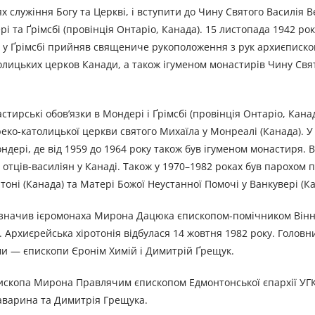
 служіння Богу та Церкві, і вступити до Чину Святого Василія В
 та Ґрімсбі (провінція Онтаріо, Канада). 15 листопада 1942 рок
ку у Ґрімсбі прийняв священиче рукоположення з рук архиєписк
толицьких церков Канади, а також ігуменом монастирів Чину Свя
ирські обов’язки в Мондері і Ґрімсбі (провінція Онтаріо, Канад
реко-католицької церкви святого Миxаїла у Монреалі (Канада). У
ндері, де від 1959 до 1964 року також був ігуменом монастиря.
отців-василіян у Канаді. Також у 1970–1982 роках був парохом 
нтоні (Канада) та Матері Божої Неустанної Помочі у Ванкувері (Ка
ризначив ієромонаха Мирона Дацюка єпископом-помічником Вінн
). Архиєрейська хіротонія відбулася 14 жовтня 1982 року. Голов
и — єпископи Єронім Химій і Димитрій Ґрещук.
пископа Мирона Правлячим єпископом Едмонтонської єпархії УГК
Саварина та Димитрія Грещука.