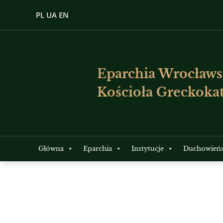
PL
UA
EN
Eparchia Wrocławs
Kościoła Greckokat
Główna
Eparchia
Instytucje
Duchowień