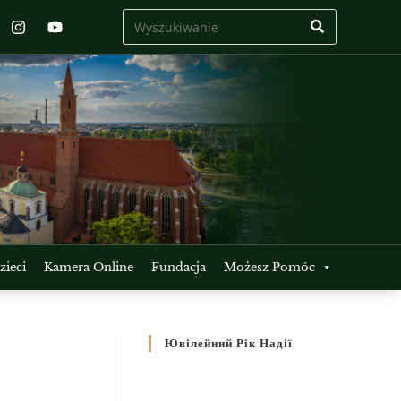
ieci
Kamera Online
Fundacja
Możesz Pomóc
Ювілейний Рік Надії