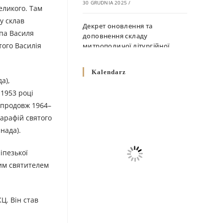
30 GRUDNIA 2025
/
еликого. Там
у склав
Декрет оновлення та
опа Василя
доповнення складу
того Василія
митрополичої літургійної
комісії
10 GRUDNIA 2025
/
Kalendarz
а),
Декрет „Норми щодо
 1953 році
вживання священичих риз у
 Впродовж 1964–
Перемисько-Варшавській
парафій святого
Митрополії”
нада).
10 GRUDNIA 2025
/
іпезької
Декрет про відзначення
Великодня і всіх рухомих
ним святителем
свят за григоріанським
календарем
10 GRUDNIA 2025
/
Ц. Він став
Декрет проголошення та