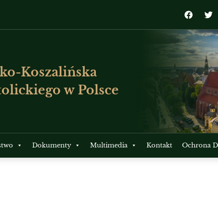
ko-Koszalińska
olickiego w Polsce
stwo
Dokumenty
Multimedia
Kontakt
Ochrona Dz