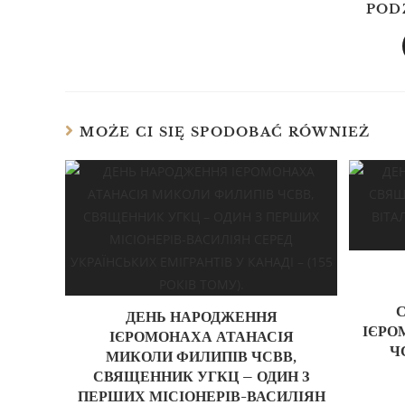
POD
MOŻE CI SIĘ SPODOBAĆ RÓWNIEŻ
ДЕНЬ НАРОДЖЕННЯ
ІЄРО
ІЄРОМОНАХА АТАНАСІЯ
Ч
МИКОЛИ ФИЛИПІВ ЧСВВ,
СВЯЩЕННИК УГКЦ – ОДИН З
ПЕРШИХ МІСІОНЕРІВ-ВАСИЛІЯН