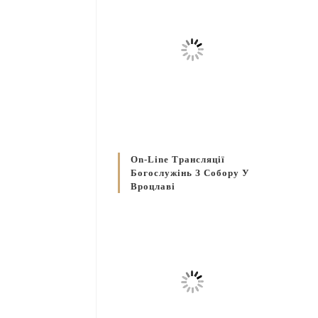
On-Line Трансляції
Богослужінь З Собору У
Вроцлаві