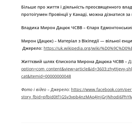
Більше про життя і діяльність преосвященного вла
протоігумен Провінції у Канаді
,
можна дізнатися за
Владика Мирон Дацюк
ЧСВВ
– Єпарх Едмонтонськи
Мирон (Дацюк) – Матеріал з Вікіпедії — вільної енци
Джерелo:
https://uk.wikipedia.org/wiki/%D0%
Життєвий шлях Єпископа Мирона Дацюка
ЧСВВ –
Д
option=com_content&view=article&id=3603:zhyttjevy-shl
cat&Itemid=00000000048
Фото і відео –
Джерелo:
https://www.facebook.com/per
story_fbid=pfbid0tf1GSv3vpb4nzMAo4JnjGrJNhodi6P