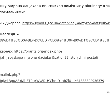
дик
у
Мирон
а
Дацюк
а
ЧСВВ,
єпископ помічник у Вінніпегу; в Чи
 посиланням
и
:
й –
Джерелo:
https://synod.ugcc.ua/data/vladyka-myron-datsyuk-4
клопедії. –
9C%D0%B8%D1%80%D0%BE%D0%BD_(%D0%94%D0%B0%D1%86%D1%8E%
жерелo:
https://oranta.org/index.php?
jah-jepyskopa-myrona-dacjuka-&catid=35:istorychni-postati-
malink.php?
hYMojw1BpuA8kMhETRqrWv8RUYChmD1abZl&id=61585522936379
о