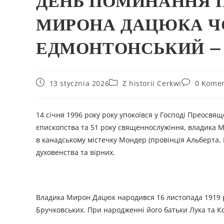
ДЕНЬ ПОМИНАННЯ 
МИРОНА ДАЦЮКА ЧС
ЕДМОНТОНСЬКИЙ – (
13 stycznia 2026
Z historii Cerkwi
0 Komen
14 січня 1996 року року упокоївся у Господі Преосвя
єпископства та 51 року священнослужіння, владика М
в канадському містечку Мондер (провінція Альберта, 
духовенства та вірних.
Владика Мирон Дацюк народився 16 листопада 1919 ро
Бручковських. При народженні його батьки Лука та Кс