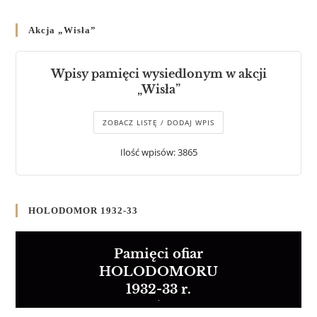
Akcja „Wisła”
Wpisy pamięci wysiedlonym w akcji
„Wisła”
ZOBACZ LISTĘ / DODAJ WPIS
Ilość wpisów: 3865
HOLODOMOR 1932-33
Pamięci ofiar
HOLODOMORU
1932-33 r.