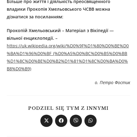
Більше про життя і діяльність преосвященного
владики
Прок
оп
і
я Х
мельовськ
ого ЧСВВ
можна
дізнатися за посиланням:
Прок
оп
і
й Х
мельовськ
ий
–
Матеріал з Вікіпедії —
вільної енциклопедії. –
https://uk.wikipedia.org/wiki/%D0%9F%D1%80%D0%BE%D0
%BA%D1%96%D0%BF_(%D0%A5%D0%BC%D0%B5%D0%BB
%D1%8C%D0%BE%D0%B2%D1%81%D1%8C%D0%BA%D0%
B8%D0%B9)
о. Петро Фостик
PODZIEL SIĘ TYM Z INNYMI