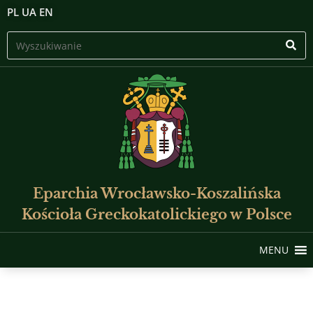
PL
UA
EN
Eparchia Wrocławsko-Koszalińska
Kościoła Greckokatolickiego w Polsce
MENU