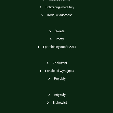
Potrzebuję modlitwy
Dodaj wiadomość
Święta
Posty
Eparchialny sobór 2014
Zasłużeni
Lokale od wynajęcia
Projekty
Artykuły
Blahowist