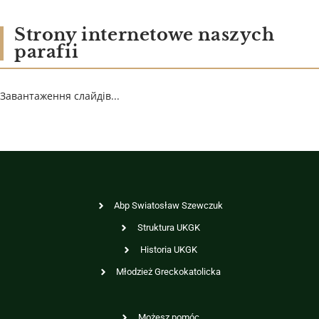
Strony internetowe naszych
parafii
Завантаження слайдів...
Abp Swiatosław Szewczuk
Struktura UKGK
Historia UKGK
Młodzież Greckokatolicka
Możesz pomóc