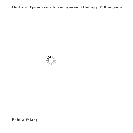
On-Line Трансляції Богослужінь З Собору У Вроцлаві
Pełnia Wiary