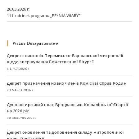
26.03.2026 r.
111. odcinek programu „PEŁNIA WIARY”
Ważne Duszpasterstwo
Декрет єпископів Перемисько-Варшавської митрополії
щодо звершування Божественної Літургії
6 LIPCA 2026
/
Декрет призначення нових членів Комісії зі Справ Родин
23 MARCA 2026
/
Душпастирський план Вроцлавсько-Кошалінської Єпархії
на 2026 рік
30 GRUDNIA 2025
/
Декрет оновлення та доповнення складу митрополичої
літургійної комісії