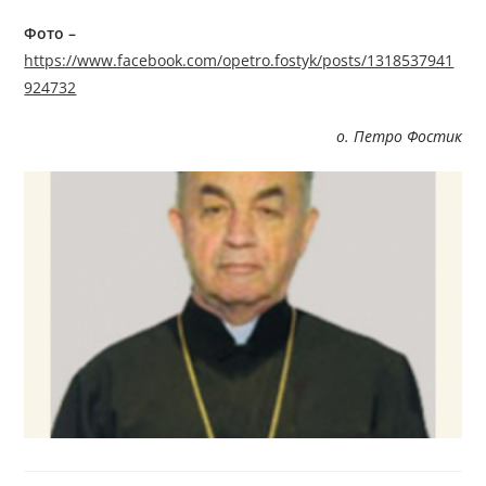
Фото –
https://www.facebook.com/opetro.fostyk/posts/1318537941
924732
о. Петро Фостик