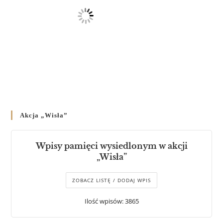
Akcja „Wisła”
Wpisy pamięci wysiedlonym w akcji
„Wisła”
ZOBACZ LISTĘ / DODAJ WPIS
Ilość wpisów: 3865