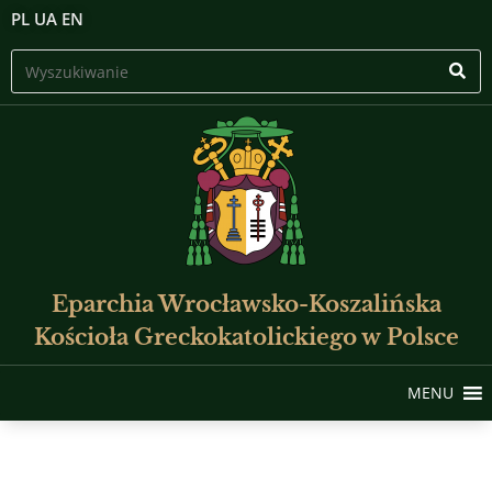
PL
UA
EN
Eparchia Wrocławsko-Koszalińska
Kościoła Greckokatolickiego w Polsce
MENU