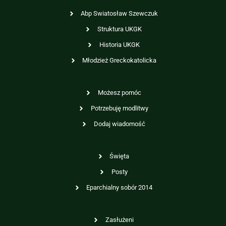
Abp Swiatosław Szewczuk
Struktura UKGK
Historia UKGK
Młodzież Greckokatolicka
Możesz pomóc
Potrzebuję modlitwy
Dodaj wiadomość
Święta
Posty
Eparchialny sobór 2014
Zasłużeni