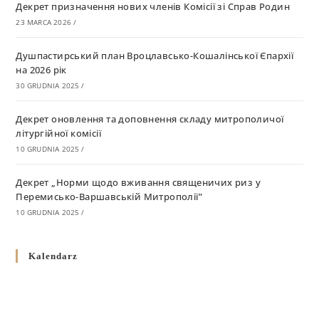
Декрет призначення нових членів Комісії зі Справ Родин
23 MARCA 2026
/
Душпастирський план Вроцлавсько-Кошалінської Єпархії
на 2026 рік
30 GRUDNIA 2025
/
Декрет оновлення та доповнення складу митрополичої
літургійної комісії
10 GRUDNIA 2025
/
Декрет „Норми щодо вживання священичих риз у
Перемисько-Варшавській Митрополії”
10 GRUDNIA 2025
/
Декрет про відзначення Великодня і всіх рухомих свят за
Kalendarz
григоріанським календарем
10 GRUDNIA 2025
/
Декрет проголошення та оприлюдення постанов Синоду