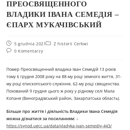
ПРЕОСВЯЩЕННОГО
ВЛАДИКИ ІВАНА СЕМЕДІЯ –
ЄПАРХ МУКАЧІВСЬКИЙ
5 grudnia 2021
Z historii Cerkwi
0 Komentarzy
Помер Преосвященний владика Іван Семедій 13 років
тому 6 грудня 2008 року на 88-му році земного життя, 31-
му році єпископського служіння, 62-му році священства.
Похований 9 грудня цього ж року у рідному селі Мала
Копаня (Виноградівський район, Закарпатська область).
Більше про життя і діяльність
Владики Івана Семедія
можна дізнатися за посиланням:
–
https://synod.ugcc.ua/data/vladyka-ivan-semediy-443/