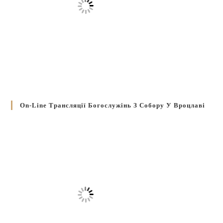
On-Line Трансляції Богослужінь З Собору У Вроцлаві