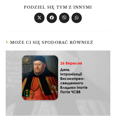
PODZIEL SIĘ TYM Z INNYMI
MOŻE CI SIĘ SPODOBAĆ RÓWNIEŻ