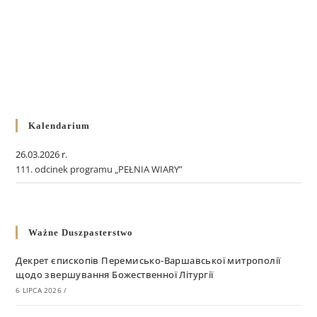
Kalendarium
26.03.2026 r.
111. odcinek programu „PEŁNIA WIARY”
Ważne Duszpasterstwo
Декрет єпископів Перемисько-Варшавської митрополії
щодо звершування Божественної Літургії
6 LIPCA 2026
/