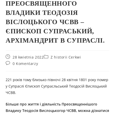
ПРЕОСВЯЩЕННОГО
ВЛАДИКИ ТЕОДОЗІЯ
ВІСЛОЦЬКОГО ЧСВВ –
ЄПИСКОП СУПРАСЬКИЙ,
АРХІМАНДРИТ В СУПРАСЛІ.
28 kwietnia 2022
Z historii Cerkwi
0 Komentarzy
221 років тому близько півночі 28 квітня 1801 року помер
у Супраслі Єпископ Супрасльський Теодосій Вислоцький
ЧСВВ.
Більше про життя і діяльність Преосвященнішого
Владику
Теодосі
я
Вислоцьк
огор ЧСВВ
, можна дізнатися