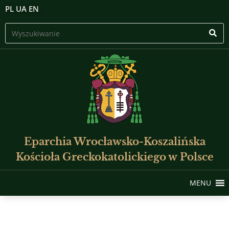
PL
UA
EN
Eparchia Wrocławsko-Koszalińska
Kościoła Greckokatolickiego w Polsce
MENU