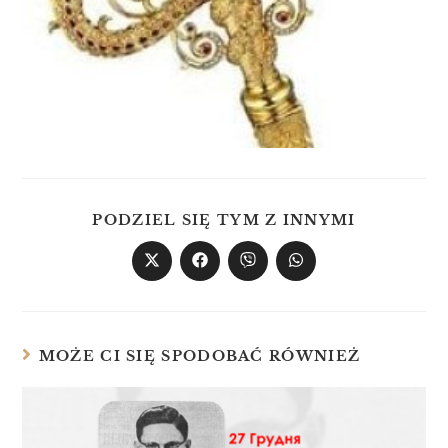
PODZIEL SIĘ TYM Z INNYMI
MOŻE CI SIĘ SPODOBAĆ RÓWNIEŻ