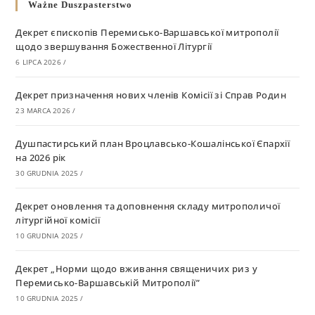
Ważne Duszpasterstwo
Декрет єпископів Перемисько-Варшавської митрополії
щодо звершування Божественної Літургії
6 LIPCA 2026
/
Декрет призначення нових членів Комісії зі Справ Родин
23 MARCA 2026
/
Душпастирський план Вроцлавсько-Кошалінської Єпархії
на 2026 рік
30 GRUDNIA 2025
/
Декрет оновлення та доповнення складу митрополичої
літургійної комісії
10 GRUDNIA 2025
/
Декрет „Норми щодо вживання священичих риз у
Перемисько-Варшавській Митрополії”
10 GRUDNIA 2025
/