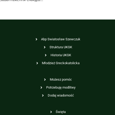
Abp Swiatosław Szewczuk
Struktura UKGK
Historia UKGK
Młodzież Greckokatolicka
Możesz pomóc
Potrzebuję modlitwy
Dodaj wiadomość
Święta