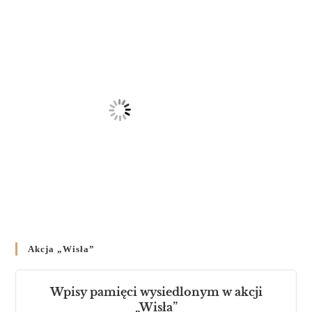
23 LUTEGO 2024
/
Akcja „Wisła”
Wpisy pamięci wysiedlonym w akcji
„Wisła”