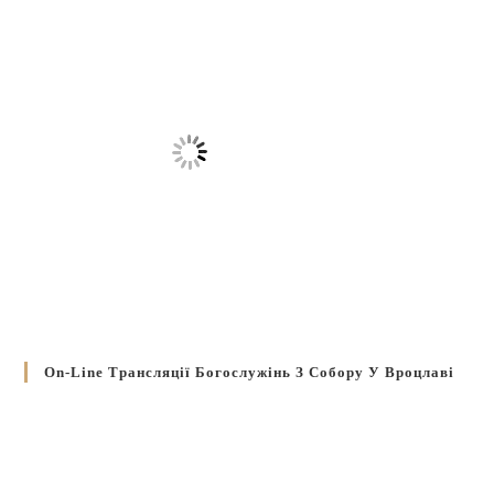
On-Line Трансляції Богослужінь З Собору У Вроцлаві