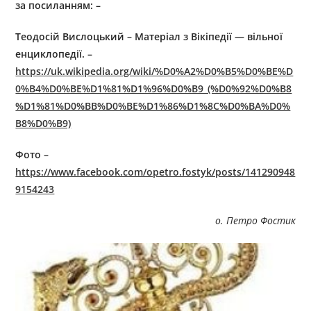
за посиланням: –
Теодосій Вислоцький – Матеріал з Вікіпедії — вільної
енциклопедії. –
https://uk.wikipedia.org/wiki/%D0%A2%D0%B5%D0%BE%D
0%B4%D0%BE%D1%81%D1%96%D0%B9_(%D0%92%D0%B8
%D1%81%D0%BB%D0%BE%D1%86%D1%8C%D0%BA%D0%
B8%D0%B9)
Фото –
https://www.facebook.com/opetro.fostyk/posts/141290948
9154243
о. Петро Фостик