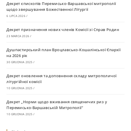
Декрет єпископів Перемисько-Варшавської митрополії
щодо звершування Божественної Літургії
6 LIPCA 2026
/
Декрет призначення нових членів Комісії зі Справ Родин
23 MARCA 2026
/
Душпастирський план Вроцлавсько-Кошалінської Єпархії
на 2026 рік
30 GRUDNIA 2025
/
Декрет оновлення та доповнення складу митрополичої
літургійної комісії
10 GRUDNIA 2025
/
Декрет „Норми щодо вживання священичих риз у
Перемисько-Варшавській Митрополії”
10 GRUDNIA 2025
/
Декрет про відзначення Великодня і всіх рухомих свят за