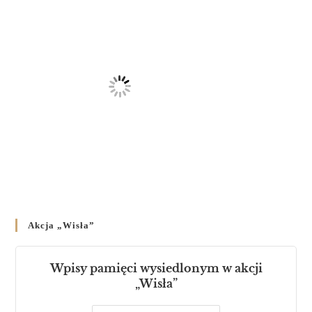
Akcja „Wisła”
Wpisy pamięci wysiedlonym w akcji
„Wisła”