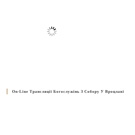
On-Line Трансляції Богослужінь З Собору У Вроцлаві