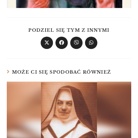
PODZIEL SIĘ TYM Z INNYMI
MOŻE CI SIĘ SPODOBAĆ RÓWNIEŻ