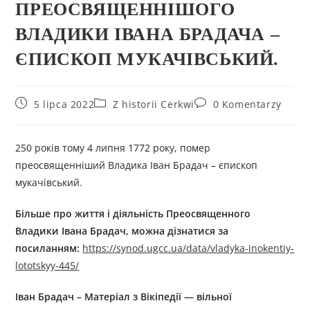
ПРЕОСВЯЩЕННІШОГО
ВЛАДИКИ ІВАНА БРАДАЧА –
ЄПИСКОП МУКАЧІВСЬКИЙ.
5 lipca 2022
Z historii Cerkwi
0 Komentarzy
250 років тому 4 липня 1772 року, помер
преосвященніший Владика Іван Брадач – єпископ
мукачівський.
Більше про життя і діяльність
П
реосвященного
Владики
І
ван
а
Б
радач, можна дізнатися за
посиланням:
https://synod.ugcc.ua/data/vladyka-inokentiy-
lototskyy-445/
Іван Брадач – Матеріал з Вікіпедії — вільної