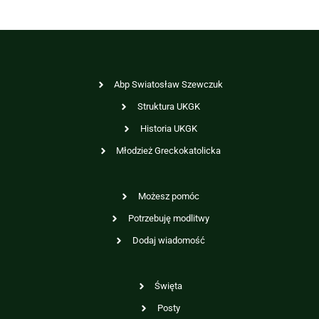
Abp Swiatosław Szewczuk
Struktura UKGK
Historia UKGK
Młodzież Greckokatolicka
Możesz pomóc
Potrzebuję modlitwy
Dodaj wiadomość
Święta
Posty