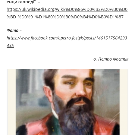
енциклопедії.
–
https://uk.wikipedia.org/wiki/%D0%86%D0%B2%D0%B0%D0
%BD_%D0%91%D1%80%D0%B0%D0%B4%D0%B0%D1%87
Фото –
https://www.facebook.com/opetro.fostyk/posts/1461517564293
435
о. Петро Фостик