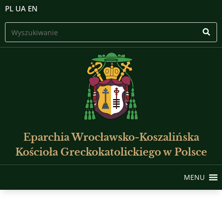
PL
UA
EN
Eparchia Wrocławsko-Koszalińska
Kościoła Greckokatolickiego w Polsce
MENU