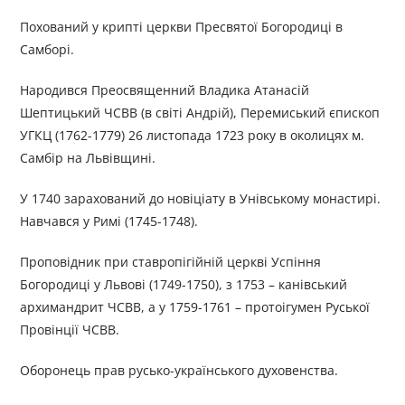
Похований у крипті церкви Пресвятої Богородиці в
Самборі.
Народився Преосвященний Владика Атанасій
Шептицький ЧСВВ (в світі Андрій), Перемиський єпископ
УГКЦ (1762-1779) 26 листопада 1723 року в околицях м.
Самбір на Львівщині.
У 1740 зарахований до новіціату в Унівському монастирі.
Навчався у Римі (1745-1748).
Проповідник при ставропігійній церкві Успіння
Богородиці у Львові (1749-1750), з 1753 – канівський
архимандрит ЧСВВ, а у 1759-1761 – протоігумен Руської
Провінції ЧСВВ.
Оборонець прав русько-українського духовенства.