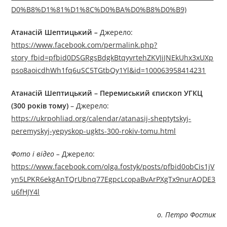
D0%B8%D1%81%D1%8C%D0%BA%D0%B8%D0%B9)
Атанасій Шептицький
–
Джерелo:
https://www.facebook.com/permalink.php?
story_fbid=pfbid0DSGRgsBdgkBtqyvrtehZKVJjJNEkUhx3xUXp
pso8aoicdhWh1fq6uSC5TGtbQy1Yl&id=100063958414231
Атанасій Шептицький – Перемиський єпископ УГКЦ
(300 років тому)
– Джерелo:
https://ukrpohliad.org/calendar/atanasij-sheptytskyj-
peremyskyj-yepyskop-ugkts-300-rokiv-tomu.html
Фото і відео –
Джерелo:
https://www.facebook.com/olga.fostyk/posts/pfbid0obCis1jV
yn5LPKR6ekgAnTQrUbnq77EgpcLcopaBvArPXgTx9nurAQDE3
u6fHJY4l
о. Петро Фостик