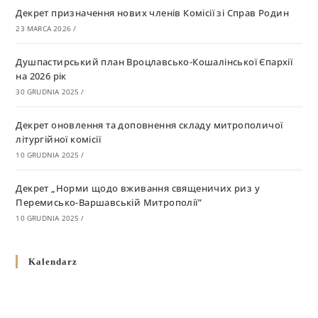
Декрет призначення нових членів Комісії зі Справ Родин
23 MARCA 2026
/
Душпастирський план Вроцлавсько-Кошалінської Єпархії
на 2026 рік
30 GRUDNIA 2025
/
Декрет оновлення та доповнення складу митрополичої
літургійної комісії
10 GRUDNIA 2025
/
Декрет „Норми щодо вживання священичих риз у
Перемисько-Варшавській Митрополії”
10 GRUDNIA 2025
/
Декрет про відзначення Великодня і всіх рухомих свят за
Kalendarz
григоріанським календарем
10 GRUDNIA 2025
/
Декрет проголошення та оприлюдення постанов Синоду