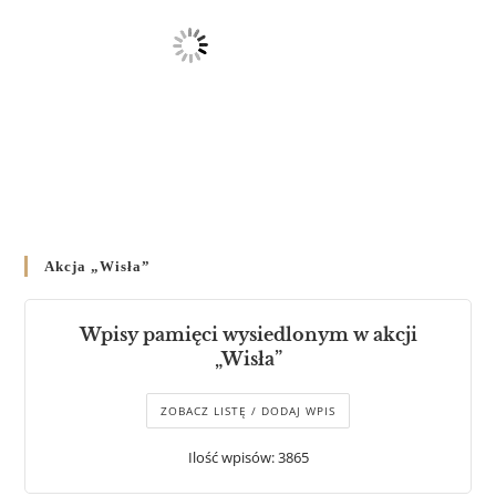
Akcja „Wisła”
Wpisy pamięci wysiedlonym w akcji
„Wisła”
ZOBACZ LISTĘ / DODAJ WPIS
Ilość wpisów: 3865