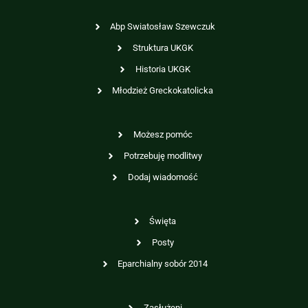
Abp Swiatosław Szewczuk
Struktura UKGK
Historia UKGK
Młodzież Greckokatolicka
Możesz pomóc
Potrzebuję modlitwy
Dodaj wiadomość
Święta
Posty
Eparchialny sobór 2014
Zasłużeni