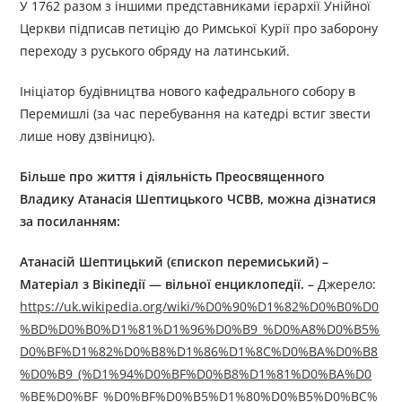
У 1762 разом з іншими представниками ієрархії Унійної
Церкви підписав петицію до Римської Курії про заборону
переходу з руського обряду на латинський.
Ініціатор будівництва нового кафедрального собору в
Перемишлі (за час перебування на катедрі встиг звести
лише нову дзвіницю).
Більше про життя і діяльність Преосвященного
Владику
Атанасі
я
Шептицьк
ого ЧСВВ
, можна дізнатися
за посиланням:
Атанасій Шептицький (єпископ перемиський) –
Матеріал з Вікіпедії — вільної енциклопедії.
–
Джерелo:
https://uk.wikipedia.org/wiki/%D0%90%D1%82%D0%B0%D0
%BD%D0%B0%D1%81%D1%96%D0%B9_%D0%A8%D0%B5%
D0%BF%D1%82%D0%B8%D1%86%D1%8C%D0%BA%D0%B8
%D0%B9_(%D1%94%D0%BF%D0%B8%D1%81%D0%BA%D0
%BE%D0%BF_%D0%BF%D0%B5%D1%80%D0%B5%D0%BC%