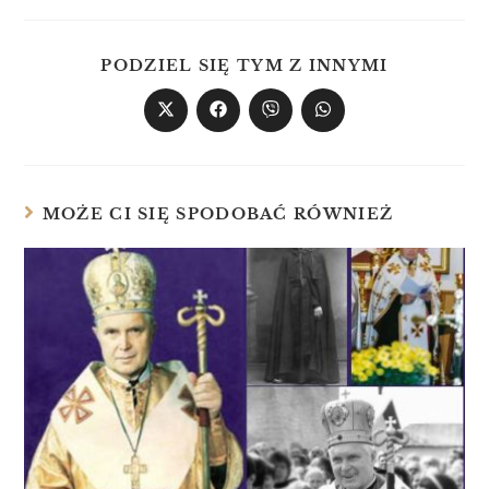
PODZIEL SIĘ TYM Z INNYMI
MOŻE CI SIĘ SPODOBAĆ RÓWNIEŻ