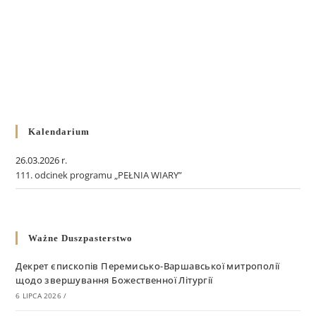
Kalendarium
26.03.2026 r.
111. odcinek programu „PEŁNIA WIARY”
Ważne Duszpasterstwo
Декрет єпископів Перемисько-Варшавської митрополії
щодо звершування Божественної Літургії
6 LIPCA 2026
/