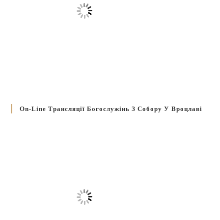
On-Line Трансляції Богослужінь З Собору У Вроцлаві