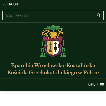
PL
UA
EN
Eparchia Wrocławsko-Koszalińska
Kościoła Greckokatolickiego w Polsce
MENU