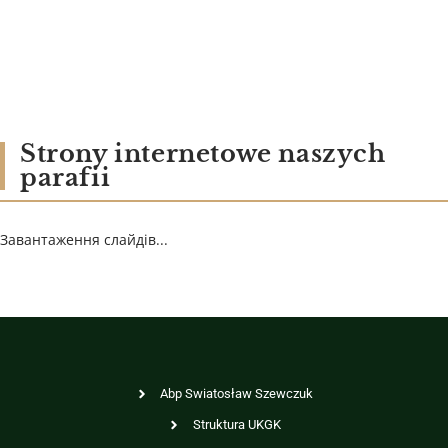
Strony internetowe naszych
parafii
Завантаження слайдів...
Abp Swiatosław Szewczuk
Struktura UKGK