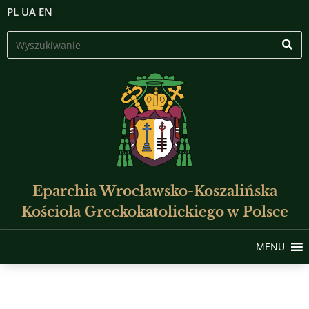
PL
UA
EN
Eparchia Wrocławsko-Koszalińska
Kościoła Greckokatolickiego w Polsce
MENU