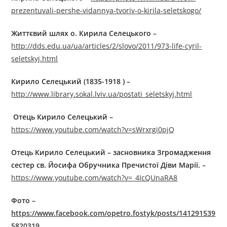
prezentuvali-pershe-vidannya-tvoriv-o-kirila-seletskogo/
Життєвий шлях о. Кирила Селецького
–
http://dds.edu.ua/ua/articles/2/slovo/2011/973-life-cyril-
seletskyj.html
Кирило Селецький (1835-1918 ) –
http://www.library.sokal.lviv.ua/postati_seletskyj.html
O
тець Кирило Селецький
–
https://www.youtube.com/watch?v=sWrxrgi0pjQ
Отець Кирило Селецький – засновника Згромадження
сестер св. Йосифа Обручника Пречистої Діви Марії.
–
https://www.youtube.com/watch?v=_4IcQUnaRA8
Фото –
https://www.facebook.com/opetro.fostyk/posts/141291539
5820319