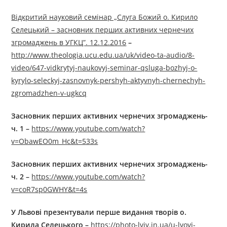
Відкритий науковий семінар „Слуга Божий о. Кирило
Селецький – засновник перших активних чернечих
згромаджень в УГКЦ”. 12.12.2016
–
http://www.theologia.ucu.edu.ua/uk/video-ta-audio/8-
video/647-vidkrytyj-naukovyj-seminar-qsluga-bozhyj-o-
kyrylo-seleckyj-zasnovnyk-pershyh-aktyvnyh-chernechyh-
zgromadzhen-v-ugkcq
Засновник перших активних чернечих згромаджень-
ч. 1
–
https://www.youtube.com/watch?
v=ObawEO0m_Hc&t=533s
Засновник перших активних чернечих згромаджень-
ч. 2
–
https://www.youtube.com/watch?
v=coR7sp0GWHY&t=4s
У Львові презентували перше видання творів о.
Кирила Селецького
–
https://photo-lviv.in.ua/u-lvovi-