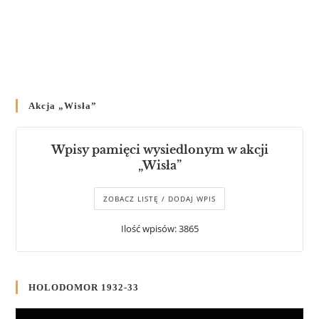
Akcja „Wisła”
Wpisy pamięci wysiedlonym w akcji
„Wisła”
ZOBACZ LISTĘ / DODAJ WPIS
Ilość wpisów: 3865
HOLODOMOR 1932-33