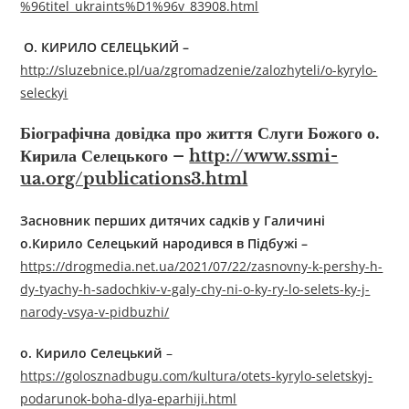
%96titel_ukraints%D1%96v_83908.html
О. КИРИЛО СЕЛЕЦЬКИЙ
–
http://sluzebnice.pl/ua/zgromadzenie/zalozhyteli/o-kyrylo-
seleckyi
Біографічна довідка про життя Слуги Божого о.
Кирила Селецького –
http://www.ssmi-
ua.org/publications3.html
Засновник перших дитячих садків у Галичині
о.Кирило Селецький народився в Підбужі
–
https://drogmedia.net.ua/2021/07/22/zasnovny-k-pershy-h-
dy-tyachy-h-sadochkiv-v-galy-chy-ni-o-ky-ry-lo-selets-ky-j-
narody-vsya-v-pidbuzhi/
о.
Кирило Селецький
–
https://golosznadbugu.com/kultura/otets-kyrylo-seletskyj-
podarunok-boha-dlya-eparhiji.html