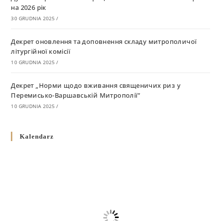
на 2026 рік
30 GRUDNIA 2025
/
Декрет оновлення та доповнення складу митрополичої
літургійної комісії
10 GRUDNIA 2025
/
Декрет „Норми щодо вживання священичих риз у
Перемисько-Варшавській Митрополії”
10 GRUDNIA 2025
/
Декрет про відзначення Великодня і всіх рухомих свят за
Kalendarz
григоріанським календарем
10 GRUDNIA 2025
/
Декрет проголошення та оприлюдення постанов Синоду
Єпископів УГКЦ як зобов’язуючі на території
Вроцлавсько-Кошалінської Єпархії
5 LISTOPADA 2025
/