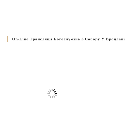
On-Line Трансляції Богослужінь З Собору У Вроцлаві