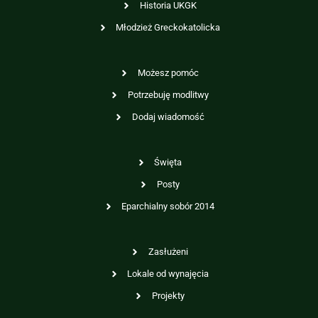
Historia UKGK
Młodzież Greckokatolicka
Możesz pomóc
Potrzebuję modlitwy
Dodaj wiadomość
Święta
Posty
Eparchialny sobór 2014
Zasłużeni
Lokale od wynajęcia
Projekty