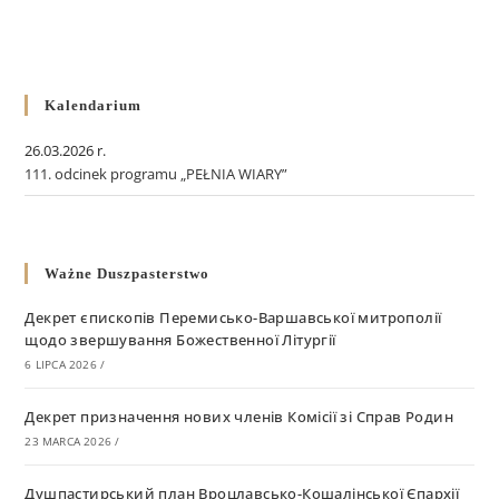
Kalendarium
26.03.2026 r.
111. odcinek programu „PEŁNIA WIARY”
Ważne Duszpasterstwo
Декрет єпископів Перемисько-Варшавської митрополії
щодо звершування Божественної Літургії
6 LIPCA 2026
/
Декрет призначення нових членів Комісії зі Справ Родин
23 MARCA 2026
/
Душпастирський план Вроцлавсько-Кошалінської Єпархії