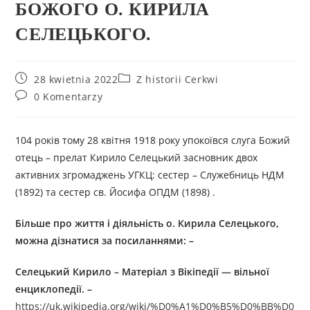
БОЖОГО О. КИРИЛА
СЕЛЕЦЬКОГО.
28 kwietnia 2022
Z historii Cerkwi
0 Komentarzy
104 років тому 28 квітня 1918 року упокоївся слуга Божий
отець – прелат Кирило Селецький засновник двох
активних згромаджень УГКЦ: сестер – Служебниць НДМ
(1892) та сестер св. Йосифа ОПДМ (1898) .
Більше про життя і діяльність
о.
Кирил
а
Селецьк
ого
,
можна дізнатися за посиланнями: –
Селецький Кирило
–
Матеріал з Вікіпедії — вільної
енциклопедії.
–
https://uk.wikipedia.org/wiki/%D0%A1%D0%B5%D0%BB%D0