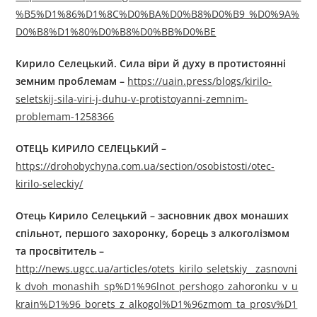
%B5%D1%86%D1%8C%D0%BA%D0%B8%D0%B9_%D0%9A%
D0%B8%D1%80%D0%B8%D0%BB%D0%BE
Кирило Селецький. Сила віри й духу в протистоянні
земним проблемам –
https://uain.press/blogs/kirilo-
seletskij-sila-viri-j-duhu-v-protistoyanni-zemnim-
problemam-1258366
ОТЕЦЬ КИРИЛО СЕЛЕЦЬКИЙ
–
https://drohobychyna.com.ua/section/osobistosti/otec-
kirilo-seleckiy/
Отець Кирило Селецький – засновник двох монаших
спільнот, першого захоронку, борець з алкоголізмом
та просвітитель
–
http://news.ugcc.ua/articles/otets_kirilo_seletskiy__zasnovni
k_dvoh_monashih_sp%D1%96lnot_pershogo_zahoronku_v_u
krain%D1%96_borets_z_alkogol%D1%96zmom_ta_prosv%D1