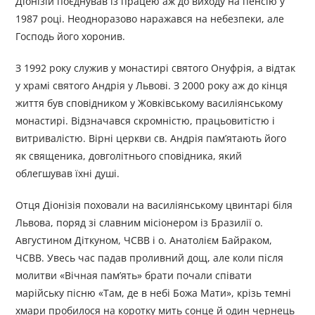
Діонізій поєднував із працею аж до виходу на пенсію у
1987 році. Неодноразово наражався на небезпеки, але
Господь його хоронив.
З 1992 року служив у монастирі святого Онуфрія, а відтак
у храмі святого Андрія у Львові. З 2000 року аж до кінця
життя був сповідником у Жовківському василіянському
монастирі. Відзначався скромністю, працьовитістю і
витривалістю. Вірні церкви св. Андрія пам’ятають його
як священика, довголітнього сповідника, який
облегшував їхні душі.
Отця Діонізія поховали на василіянському цвинтарі біля
Львова, поряд зі славним місіонером із Бразилії о.
Августином Діткуном, ЧСВВ і о. Анатолієм Байраком,
ЧСВВ. Увесь час падав проливний дощ, але коли після
молитви «Вічная пам’ять» брати почали співати
марійську пісню «Там, де в небі Божа Мати», крізь темні
хмари пробилося на коротку мить сонце й один чернець