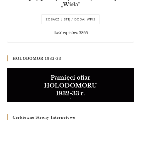
„Wisła”
ZOBACZ LISTĘ / DODAJ WPIS
Ilość wpisów: 3865
HOLODOMOR 1932-33
Pamięci ofiar
HOLODOMORU
1932-33 r.
Cerkiewne Strony Internetowe