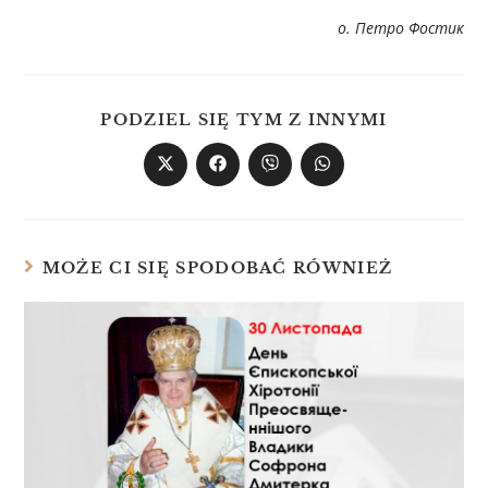
о. Петро Фостик
PODZIEL SIĘ TYM Z INNYMI
MOŻE CI SIĘ SPODOBAĆ RÓWNIEŻ