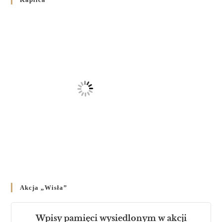
на публічних богослужіннях
23 LUTEGO 2024
/
Akcja „Wisła”
Wpisy pamięci wysiedlonym w akcji