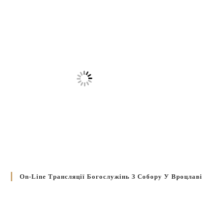
On-Line Трансляції Богослужінь З Собору У Вроцлаві