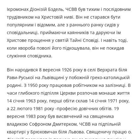
Ієромонах Діонізій Бздель, ЧСВВ був тихим і послідовним
трудівником на Христовій ниві. Він не старався бути
популярним і відомим, але з раннього ранку сидів у
сповідальниці, приймаючи каянників та даруючи їм
Христове прощення у святій Тайні Сповіді. І навіть тоді,
коли хвороба поволі його підкошувала, він не покидав
служіння сповідника.
Він народився 8 вересня 1926 року в селі Верхрата біля
Рави-Руської на Львівщині у побожній греко-католицькій
родині. З 1950 року працював робітником на залізниці. В
часи глибокого підпілля Церкви розпочав монаше життя
14 січня 1963 року, перші обіти склав 14 січня 1971 року,
а 22 лютого 1981 року -професію довічних обітів. 19
вересня 1983 року був висвячений на священика
владикою Софроном Дмитерком, ЧСВВ на підпільній
квартирі у Брюховичах біля Львова. Священичу працю о.