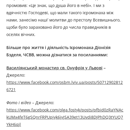
промовив: «Це знак, що душа його в небі». І ми з
вдячністю Господеві, що мали такого ієромонаха між
нами, занесімо наші’ молитви до престолу Всевишнього,
щоби було зараховано його до числа праведників в
оселях вічних.
Більше про життя і діяльність
Ієромонах
а
Діонізі
я
Бздел
я
, ЧСВВ
, можна дізнатися за посиланням
и
:
Василіянський монастир св. Онуфрія у Львові
–
Джерелo:
https://www.facebook.com/osbm.lviv.ua/posts/50712902812
6721
Фото і відео –
Джерелo:
https://www.facebook.com/olga.fostyk/posts/pfbid0zRaYNAc
kUMx4feT6gSQnrFRPUpjyk6jvJSA39et13Uvdi8DJPhDQ3tYUQ7
YkH6qjl