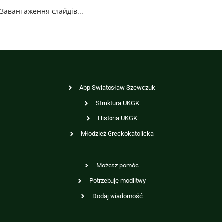
Завантаження слайдів...
Abp Swiatosław Szewczuk
Struktura UKGK
Historia UKGK
Młodzież Greckokatolicka
Możesz pomóc
Potrzebuję modlitwy
Dodaj wiadomość