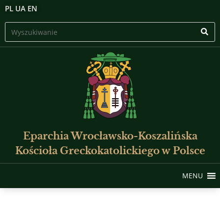
PL
UA
EN
Eparchia Wrocławsko-Koszalińska
Kościoła Greckokatolickiego w Polsce
MENU