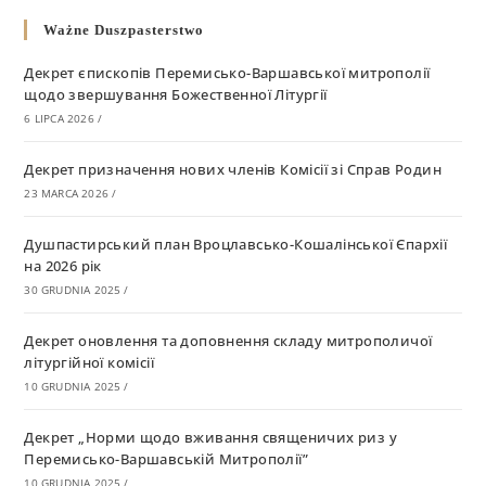
Ważne Duszpasterstwo
Декрет єпископів Перемисько-Варшавської митрополії
щодо звершування Божественної Літургії
6 LIPCA 2026
/
Декрет призначення нових членів Комісії зі Справ Родин
23 MARCA 2026
/
Душпастирський план Вроцлавсько-Кошалінської Єпархії
на 2026 рік
30 GRUDNIA 2025
/
Декрет оновлення та доповнення складу митрополичої
літургійної комісії
10 GRUDNIA 2025
/
Декрет „Норми щодо вживання священичих риз у
Перемисько-Варшавській Митрополії”
10 GRUDNIA 2025
/