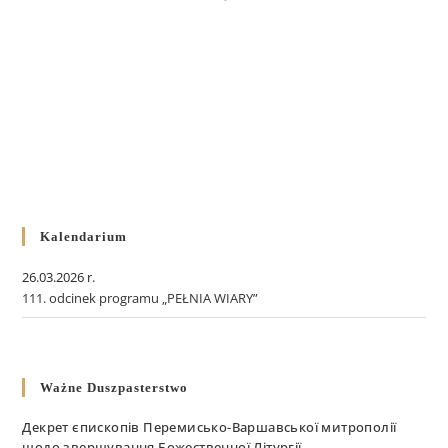
Kalendarium
26.03.2026 r.
111. odcinek programu „PEŁNIA WIARY”
Ważne Duszpasterstwo
Декрет єпископів Перемисько-Варшавської митрополії
щодо звершування Божественної Літургії