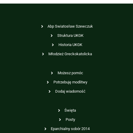
Abp Swiatosław Szewczuk
Struktura UKGK
Historia UKGK
Młodzież Greckokatolicka
Możesz pomóc
Potrzebuję modlitwy
Dodaj wiadomość
Święta
Posty
Eparchialny sobór 2014