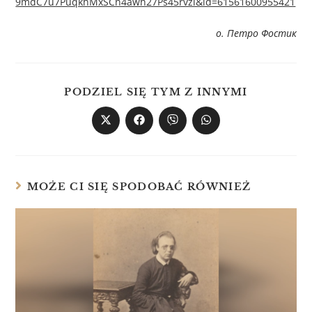
9mdC7u7PuqkhMxSCn4awh27Ps45rvzl&id=61561600955421
о. Петро Фостик
PODZIEL SIĘ TYM Z INNYMI
MOŻE CI SIĘ SPODOBAĆ RÓWNIEŻ