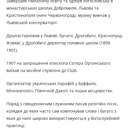
Завершив гімназійну освіту та здобув богословську в
монастирських школах Добромиля, Львова та
Кристинополя (нині Червоноград), музику вивчав у
Львівській консерваторії.
Душпастирював у Львові, Бучачі, Дрогобичі, Краснопущі,
Жовкві; у Дрогобичі директор головної школи (1899,
1901).
1907 на запрошення єпископа Сотера Ортинського
виїхав на місійне служіння до США.
Організатор українських парафій у Буффало,
Міннеаполісі, Північній Дакоті та інших місцевостях.
Поряд з священничим служінням писав релігійні пісні,
колядки до яких часто сам компонував слова і багато з
яких до нині широко використовуються у богослужбовій
практиці.