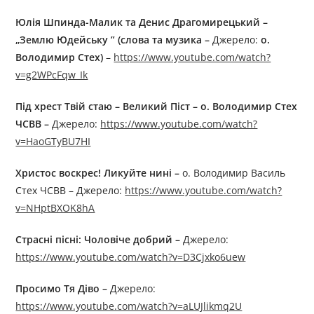
Юлія Шпинда-Малик та Денис Драгомирецький –
„Землю Юдейську ” (слова та музика –
Джерелo:
о.
Володимир Стех)
–
https://www.youtube.com/watch?
v=g2WPcFqw_Ik
Під хрест Твій стаю
–
Великий Піст
–
о. Володимир Стех
ЧСВВ
–
Джерелo:
https://www.youtube.com/watch?
v=HaoGTyBU7HI
Христос воскрес! Ликуйте нині
–
о. Володимир Василь
Стех ЧСВВ – Джерелo:
https://www.youtube.com/watch?
v=NHptBXOK8hA
Страсні пісні: Чоловіче добрий
–
Джерелo:
https://www.youtube.com/watch?v=D3Cjxko6uew
Просимо Тя Діво
–
Джерелo:
https://www.youtube.com/watch?v=aLUJlikmq2U