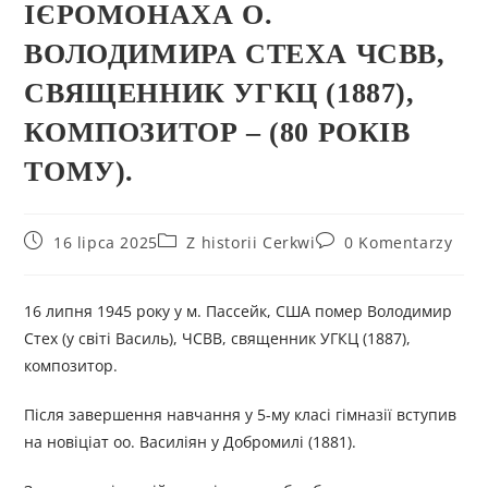
ІЄРОМОНАХА О.
ВОЛОДИМИРА СТЕХА ЧСВВ,
СВЯЩЕННИК УГКЦ (1887),
КОМПОЗИТОР – (80 РОКІВ
ТОМУ).
16 lipca 2025
Z historii Cerkwi
0 Komentarzy
16 липня 1945 року у м. Пассейк, США помер Володимир
Стех (у світі Василь), ЧСВВ, священник УГКЦ (1887),
композитор.
Після завершення навчання у 5-му класі гімназії вступив
на новіціат оо. Василіян у Добромилі (1881).