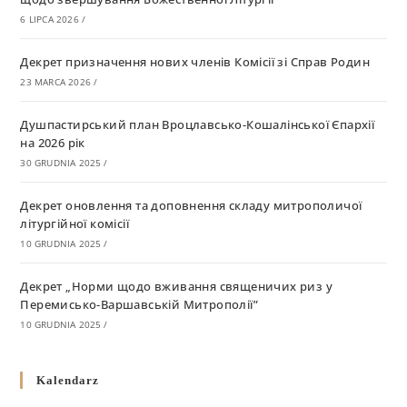
6 LIPCA 2026
/
Декрет призначення нових членів Комісії зі Справ Родин
23 MARCA 2026
/
Душпастирський план Вроцлавсько-Кошалінської Єпархії
на 2026 рік
30 GRUDNIA 2025
/
Декрет оновлення та доповнення складу митрополичої
літургійної комісії
10 GRUDNIA 2025
/
Декрет „Норми щодо вживання священичих риз у
Перемисько-Варшавській Митрополії”
10 GRUDNIA 2025
/
Декрет про відзначення Великодня і всіх рухомих свят за
Kalendarz
григоріанським календарем
10 GRUDNIA 2025
/