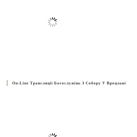
On-Line Трансляції Богослужінь З Собору У Вроцлаві