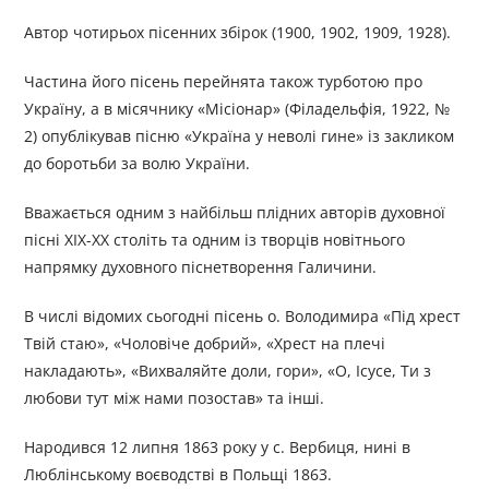
Автор чотирьох пісенних збірок (1900, 1902, 1909, 1928).
Частина його пісень перейнята також турботою про
Україну, а в місячнику «Місіонар» (Філадельфія, 1922, №
2) опублікував пісню «Україна у неволі гине» із закликом
до боротьби за волю України.
Вважається одним з найбільш плідних авторів духовної
пісні ХІХ-ХХ століть та одним із творців новітнього
напрямку духовного піснетворення Галичини.
В числі відомих сьогодні пісень о. Володимира «Під хрест
Твій стаю», «Чоловіче добрий», «Хрест на плечі
накладають», «Вихваляйте доли, гори», «О, Ісусе, Ти з
любови тут між нами позостав» та інші.
Народився 12 липня 1863 року у с. Вербиця, нині в
Люблінському воєводстві в Польщі 1863.