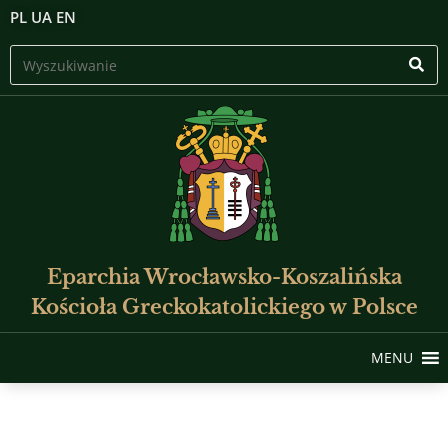
PL
UA
EN
Eparchia Wrocławsko-Koszalińska
Kościoła Greckokatolickiego w Polsce
MENU