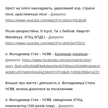
Хрест на плечі накладають, церковний хор, страсні
пісні, християнські пісні
–
Джерелo:
https://www.youtube.com/watch?v=zbGnrHSLBuM
Пісня євхаристійна. О Ісусе, Ти з Любові. Квартет
MetaNoya. УГКЦ (КТДС)
–
Джерелo:
https://www.youtube.com/watch?v=dmK3eJ7IZOU
о.
Володимир Стех – ЧСВВ
–
Календар українця
–
Джерелo:
https://www.facebook.com/permalink.php?
story_fbid=pfbid0dBf4g8oMgjdjg4NT8MqJa2Ed4WKoN4ezX
wzk8rLvFnYeANi5JAoZ423AKtJYrVTnl&id=100063958414231
Більше про життя і діяльність
о
.
Володимир
а
Стех
а
ЧСВВ
, можна дізнатися за посиланням:
о.
Володимир Стех – ЧСВВ, священник УГКЦ,
композитор (160 років тому)
– Джерелo: