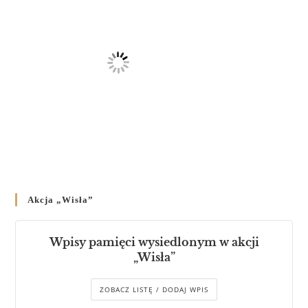
Akcja „Wisła”
Wpisy pamięci wysiedlonym w akcji
„Wisła”
ZOBACZ LISTĘ / DODAJ WPIS