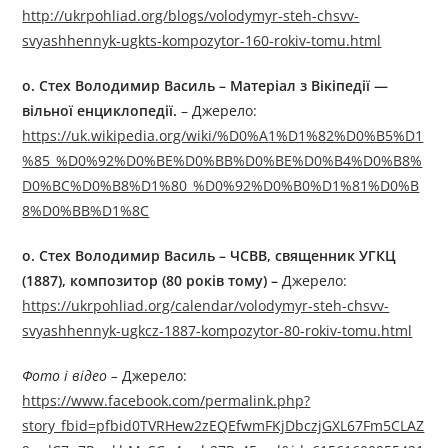
http://ukrpohliad.org/blogs/volodymyr-steh-chsvv-
svyashhennyk-ugkts-kompozytor-160-rokiv-tomu.html
о.
Стех Володимир Василь – Матеріал з Вікіпедії —
вільної енциклопедії.
– Джерелo:
https://uk.wikipedia.org/wiki/%D0%A1%D1%82%D0%B5%D1
%85_%D0%92%D0%BE%D0%BB%D0%BE%D0%B4%D0%B8%
D0%BC%D0%B8%D1%80_%D0%92%D0%B0%D1%81%D0%B
8%D0%BB%D1%8C
о.
Стех Володимир Василь
– ЧСВВ, священник УГКЦ
(1887), композитор (80 років тому) –
Джерелo:
https://ukrpohliad.org/calendar/volodymyr-steh-chsvv-
svyashhennyk-ugkcz-1887-kompozytor-80-rokiv-tomu.html
Фото і відео –
Джерелo:
https://www.facebook.com/permalink.php?
story_fbid=pfbid0TVRHew2zEQEfwmFKjDbczjGXL67Fm5CLAZ