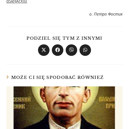
d5kHArXJsl
о. Петро Фостик
PODZIEL SIĘ TYM Z INNYMI
MOŻE CI SIĘ SPODOBAĆ RÓWNIEŻ