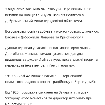
З відзнакою закінчив гімназію у м. Перемишль. 1890
вступив на новіціат Чину св. Василія Великого в
Добромильський монастир (довічні обіти 1895).
Богословську освіту здобував у монастирських школах оо.
Василіан Добромиля, Лаврова та Кристинополя.
Душпастирював у василіанських монастирях Львова,
Дрогобича, Жовкви, чимало зусиль складав для
видавництва духовної літератури, писав власні твори та
перекладав іноземну релігійну літературу.
1919 в числі 42 монахів василіан інтернований
польською владою в концентраційному таборі в Домб’є.
Від 1920 продовжив служіння на Закарпатті, ігумен
Ужгородського монастиря та директор інтернату при
монастирі (1922).