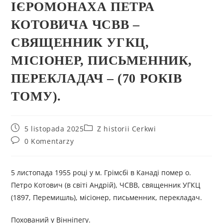
ІЄРОМОНАХА ПЕТРА
КОТОВИЧА ЧСВВ –
СВЯЩЕННИК УГКЦ,
МІСІОНЕР, ПИСЬМЕННИК,
ПЕРЕКЛАДАЧ – (70 РОКІВ
ТОМУ).
5 listopada 2025
Z historii Cerkwi
0 Komentarzy
5 листопада 1955 році у м. Грімсбі в Канаді помер о.
Петро Котович (в світі Андрій), ЧСВВ, священник УГКЦ
(1897, Перемишль), місіонер, письменник, перекладач.
Похований у Вінніпегу.