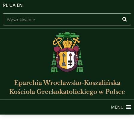
PL
UA
EN
Eparchia Wrocławsko-Koszalińska
Kościoła Greckokatolickiego w Polsce
MENU