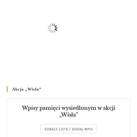
Akcja „Wisła”
Wpisy pamięci wysiedlonym w akcji
„Wisła”
ZOBACZ LISTĘ / DODAJ WPIS