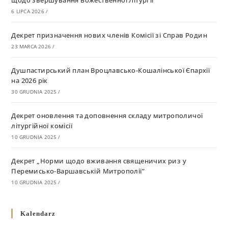
щодо звершування Божественної Літургії
6 LIPCA 2026
/
Декрет призначення нових членів Комісії зі Справ Родин
23 MARCA 2026
/
Душпастирський план Вроцлавсько-Кошалінської Єпархії
на 2026 рік
30 GRUDNIA 2025
/
Декрет оновлення та доповнення складу митрополичої
літургійної комісії
10 GRUDNIA 2025
/
Декрет „Норми щодо вживання священичих риз у
Перемисько-Варшавській Митрополії”
10 GRUDNIA 2025
/
Декрет про відзначення Великодня і всіх рухомих свят за
Kalendarz
григоріанським календарем
10 GRUDNIA 2025
/