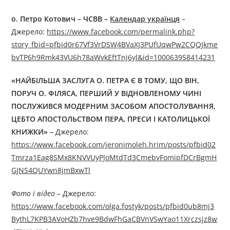
о. Петро Котович – ЧСВВ
–
Календар українця
–
Джерелo:
https://www.facebook.com/permalink.php?
story_fbid=pfbid0r67Vf3VrDSW4BVaXJ3PUfUqwPw2CQQJkme
bvTP6h9Rmk43VU6h78aWvkEftTnj6yl&id=100063958414231
«НАЙБІЛЬША ЗАСЛУГА О. ПЕТРА Є В ТОМУ, ЩО ВІН,
ПОРУЧ О. ФІЛЯСА, ПЕРШИЙ У ВІДНОВЛЕНОМУ ЧИНІ
ПОСЛУЖИВСЯ МОДЕРНИМ ЗАСОБОМ АПОСТОЛУВАННЯ,
ЦЕБТО АПОСТОЛЬСТВОМ ПЕРА, ПРЕСИ І КАТОЛИЦЬКОЇ
КНИЖКИ»
–
Джерелo:
https://www.facebook.com/jeronimoleh.hrim/posts/pfbid02
Tmrza1Eag8SMx8KNVVUyPJoMtdTd3CmebvFomipfDCrBgmH
GJNS4QUYwn8jmBxwTl
Фото і відео –
Джерелo:
https://www.facebook.com/olga.fostyk/posts/pfbid0ub8mj3
BythL7KPB3AVoHZb7hve9BdwFhGaCBVnVSwYao11Xrczsjz8w