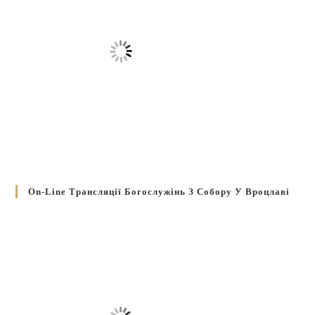
On-Line Трансляції Богослужінь З Собору У Вроцлаві