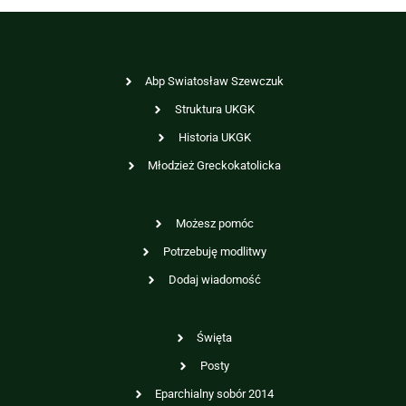
Abp Swiatosław Szewczuk
Struktura UKGK
Historia UKGK
Młodzież Greckokatolicka
Możesz pomóc
Potrzebuję modlitwy
Dodaj wiadomość
Święta
Posty
Eparchialny sobór 2014