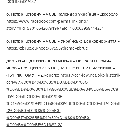
D0%B8%D1%87
о. Петро Котович – ЧСВВ
Календар українця
– Джерелo:
https://www.facebook.com/permalink.php?
story_fbid=580166420791967&id=100063958414231
о. Петро Котович – ЧСВВ
–
Українське церковне життя –
https://zbruc.eu/node/57595?theme=zbruc
ДЕНЬ НАРОДЖЕННЯ ІЄРОМОНАХА ПЕТРА КОТОВИЧА
ЧСВВ – СВЯЩЕННИК УГКЦ, МІСІОНЕР, ПИСЬМЕННИК –
(151 РІК ТОМУ). –
Джерелo:
https://cerkiew.net.pl/z-historii-
cerkwi/%D0%B4%D0%B5%D0%BD%D1%8C-
%D0%BD%D0%B0%D1%80%D0%BE%D0%B4%D0%B6%D0%
B5%D0%BD%D0%BD%D1%8F-
%D1%96%D1%94%D1%80%D0%BE%D0%BC%D0%BE%D0%B
D%D0%B0%D1%85%D0%B0-
%D0%BF%D0%B5%D1%82%D1%80%D0%B0-
%D0%BA%D0%BE%D1%82-2/