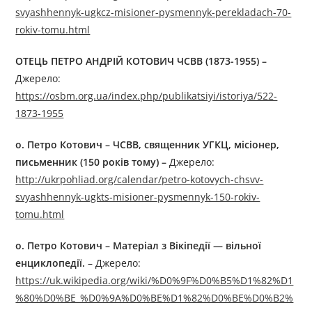
svyashhennyk-ugkcz-misioner-pysmennyk-perekladach-70-
rokiv-tomu.html
ОТЕЦЬ ПЕТРО АНДРІЙ КОТОВИЧ ЧСВВ (1873-1955)
–
Джерелo:
https://osbm.org.ua/index.php/publikatsiyi/istoriya/522-
1873-1955
о. Петро Котович – ЧСВВ, священник УГКЦ, місіонер,
письменник (150 років тому) –
Джерелo:
http://ukrpohliad.org/calendar/petro-kotovych-chsvv-
svyashhennyk-ugkts-misioner-pysmennyk-150-rokiv-
tomu.html
о. Петро Котович – Матеріал з Вікіпедії — вільної
енциклопедії.
– Джерелo:
https://uk.wikipedia.org/wiki/%D0%9F%D0%B5%D1%82%D1
%80%D0%BE_%D0%9A%D0%BE%D1%82%D0%BE%D0%B2%