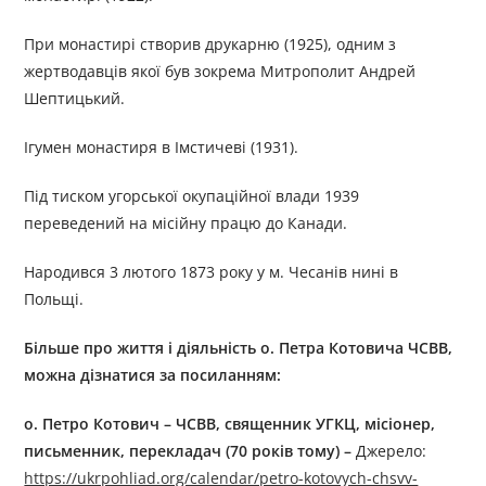
При монастирі створив друкарню (1925), одним з
жертводавців якої був зокрема Митрополит Андрей
Шептицький.
Ігумен монастиря в Імстичеві (1931).
Під тиском угорської окупаційної влади 1939
переведений на місійну працю до Канади.
Народився 3 лютого 1873 року у м. Чесанів нині в
Польщі.
Більше про життя і діяльність
о
.
Петр
а
Котович
а ЧСВВ
,
можна дізнатися за посиланням:
о. Петро Котович – ЧСВВ, священник УГКЦ, місіонер,
письменник, перекладач (70 років тому) –
Джерелo:
https://ukrpohliad.org/calendar/petro-kotovych-chsvv-