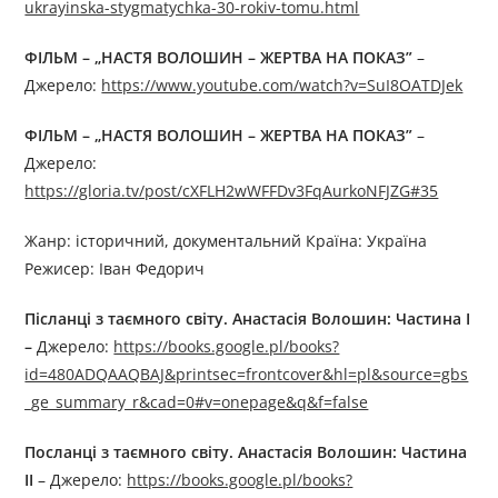
ukrayinska-stygmatychka-30-rokiv-tomu.html
ФІЛЬМ – „НАСТЯ ВОЛОШИН – ЖЕРТВА НА ПОКАЗ”
–
Джерелo:
https://www.youtube.com/watch?v=SuI8OATDJek
ФІЛЬМ – „НАСТЯ ВОЛОШИН – ЖЕРТВА НА ПОКАЗ”
–
Джерелo:
https://gloria.tv/post/cXFLH2wWFFDv3FqAurkoNFJZG#35
Жанр: історичний, документальний Країна: Україна
Режисер: Іван Федорич
Післанці з таємного світу. Анастасія Волошин: Частина I
–
Джерелo:
https://books.google.pl/books?
id=480ADQAAQBAJ&printsec=frontcover&hl=pl&source=gbs
_ge_summary_r&cad=0#v=onepage&q&f=false
Посланці з таємного світу. Анастасія Волошин: Частина
II
– Джерелo:
https://books.google.pl/books?