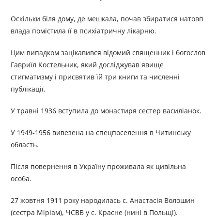
Оскільки біля дому, де мешкала, почав збиратися натовп
влада помістила її в психіатричну лікарню.
Цим випадком зацікавився відомий священник і богослов
Гавриїл Костельник, який досліджував явище
стигматизму і присвятив їй три книги та численні
публікації.
У травні 1936 вступила до монастиря сестер василіанок.
У 1949-1956 вивезена на спецпоселення в Читинську
область.
Після повернення в Україну проживала як цивільна
особа.
27 жовтня 1911 року народилась c. Анастасія Волошин
(сестра Міріам), ЧСВВ у с. Красне (нині в Польщі).