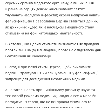
окремих органів людського організму, а виникнення
шрамів на серцях деяких канонізованих святих
тлумачать наслідком інфарктів; окремі невіруючі навіть
фальсифікацією Православна Церква ставиться до них,
як до хибних чудес, які є наслідком емоційного стану
стигматика на фоні католицької ментальності.
В Католицькій Церкві стигмати визнаються як правдиві
прояви змін на (в) тілі людини, проте не є підставою для
беатифікації чи канонізації.
Сьогодні при появі стигм Церква, щоби виключити
подвійні трактування чи звинувачення у фальсифікації
запрошує для дослідження незалежних медиків.
А на загал, навіть при нинішньому розвитку науки та
технологій (зокрема медичних), людина все ж мала би
погодитись з тезою, що не всі прояви фізичного та
духовного життя людини можна витлумачити