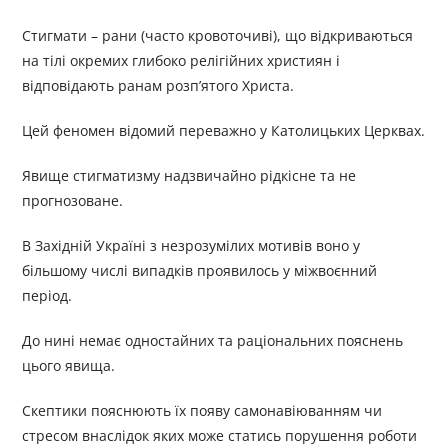
Стигмати – рани (часто кровоточиві), що відкриваються
на тілі окремих глибоко релігійних християн і
відповідають ранам розп’ятого Христа.
Цей феномен відомий переважно у Католицьких Церквах.
Явище стигматизму надзвичайно рідкісне та не
прогнозоване.
В Західній Україні з незрозумілих мотивів воно у
більшому числі випадків проявилось у міжвоєнний
період.
До нині немає одностайних та раціональних пояснень
цього явища.
Скептики пояснюють їх появу самонавіюванням чи
стресом внаслідок яких може статись порушення роботи