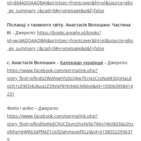
id=d84ADQAAQBAJ&printsec=frontcover&hl=pl&source=gbs
_ge_summary_r&cad=0#v=onepage&q&f=false
Післанці з таємного світу. Анастасія Волошин: Частина
III
– Джерелo:
https://books.google.pl/books?
id=wc4ADQAAQBAJ&printsec=frontcover&hl=pl&source=gbs
_ge_summary_r&cad=0#v=onepage&q&f=false
c. Анастасія Волошин
–
Календар українця
– Джерелo:
https://www.facebook.com/permalink.php?
story_fbid=pfbid02WdNwtYtzbiQkw7EcJezCzoNoM3QoHaLd
qD51LE9ED4UkuqzZ39VqP8Yb94dcMkbol&id=100063958414
231
Фото і відео –
Джерелo:
https://www.facebook.com/permalink.php?
story_fbid=pfbid0otNdC9UCDum2hsFg9p7Wjx1Wo9d36p2hz
x9ihqYgWR63dPfMZ1Us5DahmpveFELzl&id=6158552293637
9