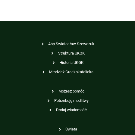
Abp Swiatosław Szewczuk
Struktura UKGK
Historia UKGK
Młodzież Greckokatolicka
Możesz pomóc
Potrzebuję modlitwy
Dodaj wiadomość
Święta