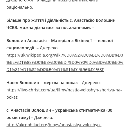
раціонально.
Більше про життя і діяльність
c. Анастасі
ю
Волошин
ЧСВВ
, можна дізнатися за посиланням
и
: –
Волошин Анастасія – Матеріал з Вікіпедії — вільної
енциклопедії. –
Джерелo:
https://uk.wikipedia.org/wiki/%D0%92%D0%BE%D0%BB%D0
%BE%D1%88%D0%B8%D0%BD_%D0%90%D0%BD%D0%B0%
D1%81%D1%82%D0%B0%D1%81%D1%96%D1%8F
Настя Волошин – жертва на показ –
Джерелo:
https://live-christ.com/ua/filmy/nastia-voloshyn-zhertva-na-
pokaz
c. Анастасія Волошин – українська стигматичка (30
років тому) –
Джерелo:
http://ukrpohliad.org/blogs/anastasiya-voloshyn-