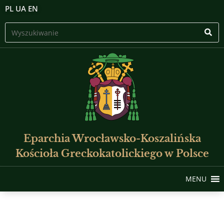
PL
UA
EN
Eparchia Wrocławsko-Koszalińska
Kościoła Greckokatolickiego w Polsce
MENU