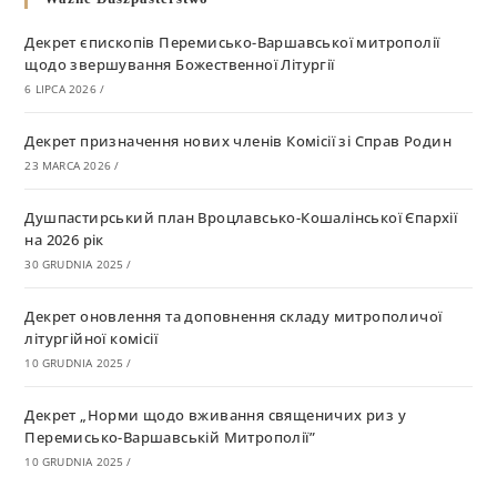
Декрет єпископів Перемисько-Варшавської митрополії
щодо звершування Божественної Літургії
6 LIPCA 2026
/
Декрет призначення нових членів Комісії зі Справ Родин
23 MARCA 2026
/
Душпастирський план Вроцлавсько-Кошалінської Єпархії
на 2026 рік
30 GRUDNIA 2025
/
Декрет оновлення та доповнення складу митрополичої
літургійної комісії
10 GRUDNIA 2025
/
Декрет „Норми щодо вживання священичих риз у
Перемисько-Варшавській Митрополії”
10 GRUDNIA 2025
/