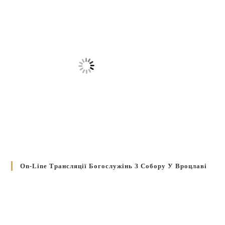
On-Line Трансляції Богослужінь З Собору У Вроцлаві