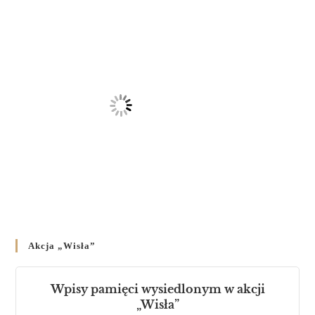
23 LUTEGO 2024
/
Akcja „Wisła”
Wpisy pamięci wysiedlonym w akcji
„Wisła”