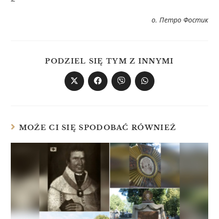
о. Петро Фостик
PODZIEL SIĘ TYM Z INNYMI
MOŻE CI SIĘ SPODOBAĆ RÓWNIEŻ