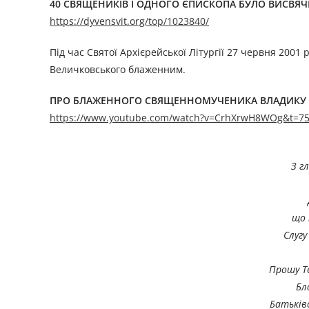
40 СВЯЩЕНИКІВ І ОДНОГО ЄПИСКОПА БУЛО ВИСВЯЧЕ
https://dyvensvit.org/top/1023840/
Під час Святої Архієрейської Літургії 27 червня 2001
Величковського блаженним.
ПРО БЛАЖЕННОГО СВЯЩЕННОМУЧЕНИКА ВЛАДИКУ ВА
https://www.youtube.com/watch?v=CrhXrwH8WOg&t=7
З г
що 
Слуг
Прошу Те
Бл
Батьківс