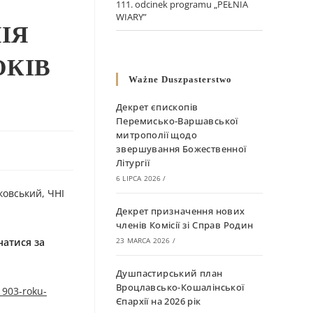
111. odcinek programu „PEŁNIA
WIARY”
ІЯ
ОКІВ
Ważne Duszpasterstwo
Декрет єпископів
Перемисько-Варшавської
митрополії щодо
звершування Божественної
Літургії
6 LIPCA 2026
/
ковський, ЧНІ
Декрет призначення нових
членів Комісії зі Справ Родин
натися за
23 MARCA 2026
/
Душпастирський план
Вроцлавсько-Кошалінської
1903-roku-
Єпархії на 2026 рік