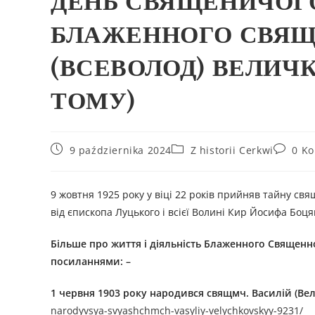
ДЕНЬ СВЯЩЕНИЧОГ
БЛАЖЕННОГО СВЯЩ
(ВСЕВОЛОД) ВЕЛИЧКО
ТОМУ)
9 października 2024
Z historii Cerkwi
0 K
9 жовтня 1925 року у віці 22 років прийняв тайну с
від єпископа Луцького і всієї Волині Кир Йосифа Боця
Більше про життя і діяльність
Блаженн
ого
Священн
посиланням
и
: –
1 червня 1903 року народився свящмч. Василій (Ве
narodyvsya-svyashchmch-vasyliy-velychkovskyy-9231/