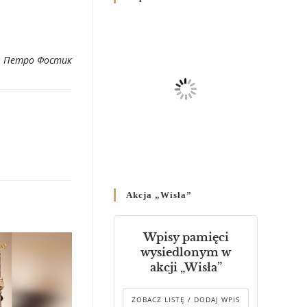
Родин
4 GRUDNIA 2024
/
Декрет владики Володимира
. Петро Фостик
про утворення Комісії до
Справ Молоді та встановленя
складу Катихитичної Комісії
18 PAŹDZIERNIKA 2024
/
Декрет „Проголошення та
оприлюднення постанов
Синоду Єпископів УГКЦ,
який відбувся у Зарваниці, в
Akcja „Wisła”
днях 2-12 липня 2024 р.”
4 PAŹDZIERNIKA 2024
/
Wpisy pamięci
Декрет єпископів
wysiedlonym w
Перемисько-Варшавської
akcji „Wisła”
Митрополії стосовно
звершування Божественної
літургії
ZOBACZ LISTĘ / DODAJ WPIS