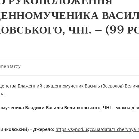
О РУКОПОЛОЖЕННЯ
ЕННОМУЧЕНИКА ВАСИЛ
ВСЬКОГО, ЧНІ. – (99 Р
omentarzy
вященства Блаженний священномученик Василь (Всеволод) Велич
на.
омученик
а
Владики
Васил
ія
Величковськ
ого
, ЧНІ
– можна діз
личковський) – Джерелo:
https://synod.ugcc.ua/data/1-chervnya-