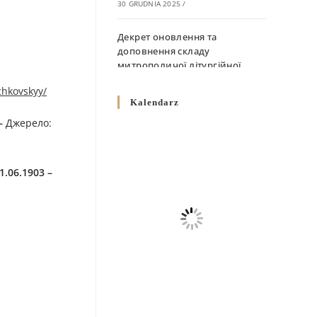
30 GRUDNIA 2025
/
Декрет оновлення та
доповнення складу
митрополичої літургійної
комісії
chkovskyy/
10 GRUDNIA 2025
/
Kalendarz
–
Джерелo:
Декрет „Норми щодо
вживання священичих риз у
Перемисько-Варшавській
Митрополії”
.06.1903 –
10 GRUDNIA 2025
/
Декрет про відзначення
Великодня і всіх рухомих
свят за григоріанським
календарем
10 GRUDNIA 2025
/
Декрет проголошення та