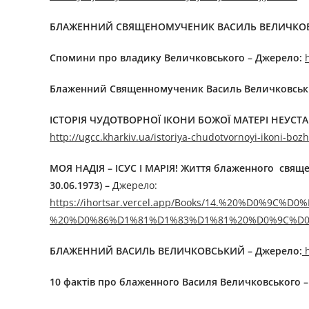
БЛАЖЕННИЙ СВЯЩЕНОМУЧЕНИК ВАСИЛЬ ВЕЛИЧК
Спомини про владику Величковського – Джерелo:
Блаженний Священномученик Василь Величковськ
ІСТОРІЯ ЧУДОТВОРНОЇ ІКОНИ БОЖОЇ МАТЕРІ НЕУСТ
http://ugcc.kharkiv.ua/istoriya-chudotvornoyi-ikoni-bo
МОЯ НАДІЯ – ІСУС І МАРІЯ!
Життя блаженного священ
30.06.1973)
–
Джерелo:
https://ihortsar.vercel.app/Books/14.%20%D0%
%20%D0%86%D1%81%D1%83%D1%81%20%D0%9C%D0%B
БЛАЖЕННИЙ ВАСИЛЬ ВЕЛИЧКОВСЬКИЙ – Джерелo:
h
10 фактів про блаженного Василя Величковського 