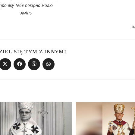
про яку Тебе покірно молю.
Амінь.
о
ZIEL SIĘ TYM Z INNYMI