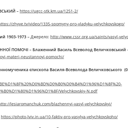
ОВСЬКИЙ
–
https://ugcc-stk.km.ua/1251-2/
https://zhyve.tv/video/1335-spomyny-pro-vladyku-velychkovskogo/
ий 1903-1973
–
Джерелo:
http://www.cssr.org.ua/saints/vasyl-vely
АННОЇ ПОМОЧІ – Блаженний Василь Всеволод Величковський
zhoyi-materi-neustannoyi-pomochi/
номученика єпископа Василя-Всеволода Величковського (01
9C%D0%BE%D1%8F%20%D0%BD%D0%B0%D0%B4%D1%96%D1%8F%20-
0%D1%80%D1%96%D1%8F/Velychkovskiy-N.pdf
ttp://lesiaromanchuk.com/blazhennyi-vasyl-velychkovskyi/
–
https://photo-lviv.in.ua/10-faktiv-pro-vasylya-velychkovskoho/