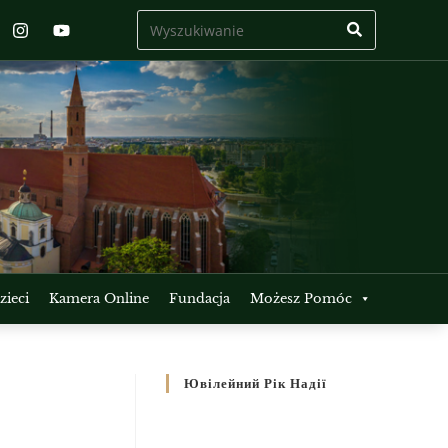
ieci
Kamera Online
Fundacja
Możesz Pomóc
Ювілейний Рік Надії