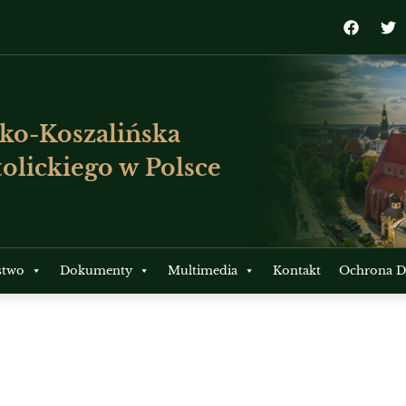
ko-Koszalińska
olickiego w Polsce
stwo
Dokumenty
Multimedia
Kontakt
Ochrona Dz