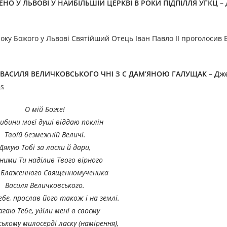
НО У ЛЬВОВІ У НАЙБІЛЬШІЙ ЦЕРКВІ В РОКИ ПІДПІЛЛЯ УГКЦ
–
 року Божого у Львові Святійший Отець Іван Павло ІІ проголосив
СИЛЯ ВЕЛИЧКОВСЬКОГО ЧНІ З С ДАМ’ЯНОЮ ГАЛУЩАК – Дже
5s
О мій Боже!
либини моєї душі віддаю поклін
Твоїй безмежній Величі.
Дякую Тобі за ласки й дари,
ними Ти наділив Твого вірного
у Блаженного Священномученика
Василя Величковського.
бе, прослав його також і на землі.
агаю Тебе, уділи мені в своєму
ькому милосерді ласку (намірення),