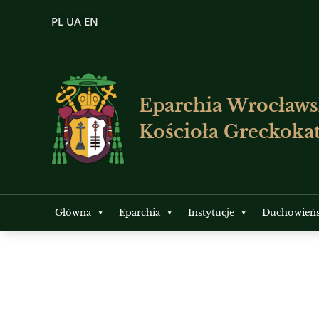
PL
UA
EN
Eparchia Wrocławs
Kościoła Greckokat
Główna
Eparchia
Instytucje
Duchowień