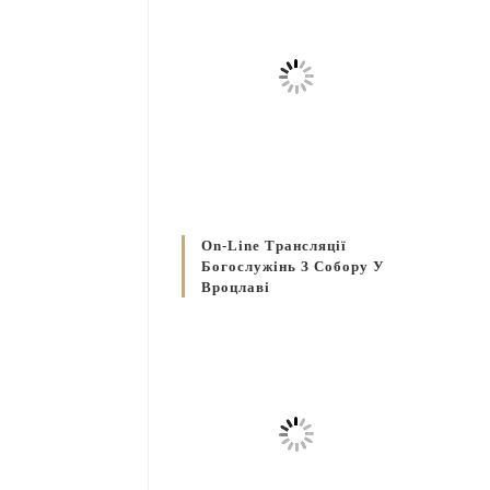
On-Line Трансляції
Богослужінь З Собору У
Вроцлаві