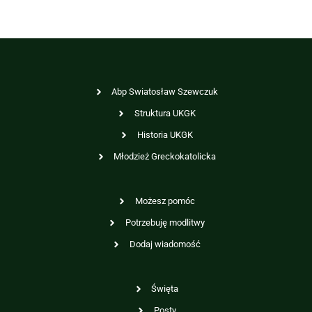
Abp Swiatosław Szewczuk
Struktura UKGK
Historia UKGK
Młodzież Greckokatolicka
Możesz pomóc
Potrzebuję modlitwy
Dodaj wiadomość
Święta
Posty