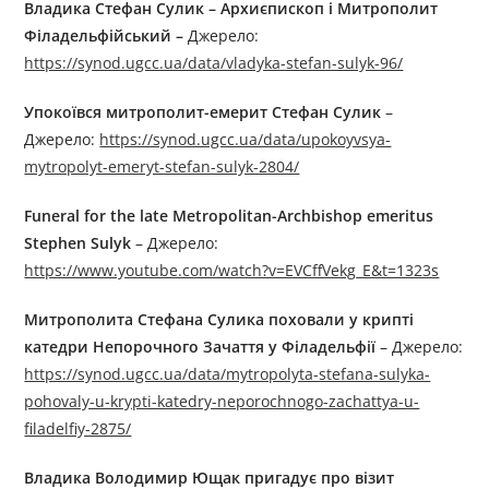
Владика Стефан Сулик – Архиєпископ і Митрополит
Філадельфійський –
Джерелo:
https://synod.ugcc.ua/data/vladyka-stefan-sulyk-96/
Упокоївся митрополит-емерит Стефан Сулик
–
Джерелo:
https://synod.ugcc.ua/data/upokoyvsya-
mytropolyt-emeryt-stefan-sulyk-2804/
Funeral for the late Metropolitan-Archbishop emeritus
Stephen Sulyk
– Джерелo:
https://www.youtube.com/watch?v=EVCffVekg_E&t=1323s
Митрополита Стефана Сулика поховали у крипті
катедри Непорочного Зачаття у Філадельфії
– Джерелo:
https://synod.ugcc.ua/data/mytropolyta-stefana-sulyka-
pohovaly-u-krypti-katedry-neporochnogo-zachattya-u-
filadelfiy-2875/
Владика Володимир Ющак пригадує про візит