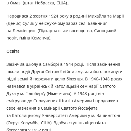
в Омазі (штат Небраска, США)..
Народився 2 жовтня 1924 року в родині Михайла та Марії
(Денис) Сулик у неіснуючому зараз селі Бальниця
на Лемківщині (Підкарпатське воєводство, Сяноцький
повіт, ґміна Команча).
Освіта
Закінчив школу в Самборі в 1944 pоці. Після закінчення
школи події Другої Світової війни змусили його покинути
рідні землі й пережити долю біженця. В 1946–1948 роках
навчався в українській католицькій семінарії Святого
Духа у м. Гілшберґу (Німеччина). У 1948 році він
емігрував до Сполучених Штатів Америки і продовжив
своє навчання в Семінарії Святого Йосафата
та Католицькому Університеті Америки у м. Вашингтоні
(Округ Колумбія, США). Здобув ступінь ліцензіата
богослов’я у 1952 році.