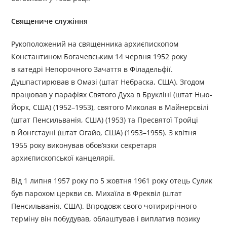
Священиче служіння
Рукоположений на священника архиєпископом
Константином Богачевським 14 червня 1952 pоку
в катедрі Непорочного Зачаття в Філадельфії.
Душпастирював в Омазі (штат Небраска, США). Згодом
працював у парафіях Святого Духа в Брукліні (штат Нью-
Йорк, США) (1952–1953), святого Миколая в Майнерсвілі
(штат Пенсильванія, США) (1953) та Пресвятої Тройці
в Йонгстауні (штат Огайо, США) (1953–1955). З квітня
1955 року виконував обов’язки секретаря
архиєпископської канцелярії.
Від 1 липня 1957 року по 5 жовтня 1961 року отець Сулик
був парохом церкви св. Михаїла в Фреквіл (штат
Пенсильванія, США). Впродовж свого чотирирічного
терміну він побудував, облаштував і виплатив позику