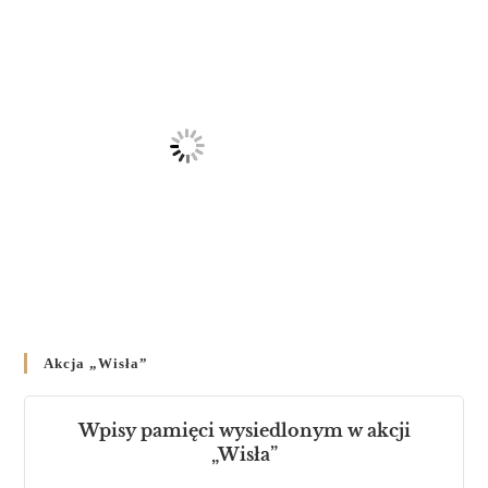
Akcja „Wisła”
Wpisy pamięci wysiedlonym w akcji
„Wisła”