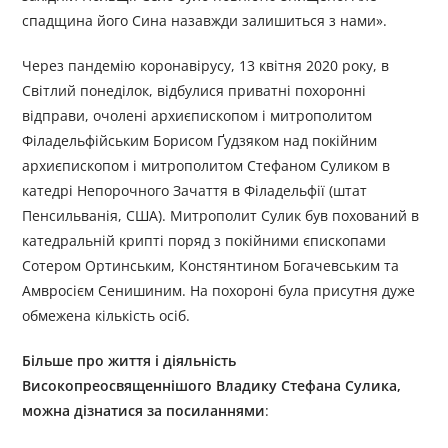
спадщина його Сина назавжди залишиться з нами».
Через пандемію коронавірусу, 13 квітня 2020 року, в
Світлий понеділок, відбулися приватні похоронні
відправи, очолені архиєпископом і митрополитом
Філадельфійським Борисом Ґудзяком над покійним
архиєпископом і митрополитом Стефаном Суликом в
катедрі Непорочного Зачаття в Філадельфії (штат
Пенсильванія, США). Митрополит Сулик був похований в
катедральній крипті поряд з покійними єпископами
Сотером Ортинським, Констянтином Богачевським та
Амвросієм Сенишиним. На похороні була присутня дуже
обмежена кількість осіб.
Більше про життя і діяльність
Високоп
реосвященнішого Владику
Стефана Сулика
,
можна дізнатися за посиланням
и
: