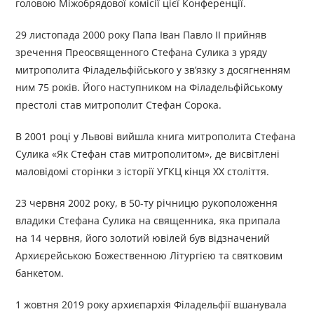
головою Міжобрядової комісії цієї Конференції.
29 листопада 2000 року Папа Іван Павло II прийняв
зречення Преосвященного Стефана Сулика з уряду
митрополита Філадельфійського у зв’язку з досягненням
ним 75 років. Його наступником на Філадельфійському
престолі став митрополит Стефан Сорока.
В 2001 році у Львові вийшла книга митрополита Стефана
Сулика «Як Стефан став митрополитом», де висвітлені
маловідомі сторінки з історії УГКЦ кінця ХХ століття.
23 червня 2002 року, в 50-ту річницю рукоположення
владики Стефана Сулика на священника, яка припала
на 14 червня, його золотий ювілей був відзначений
Архиєрейською Божественною Літургією та святковим
банкетом.
1 жовтня 2019 року архиєпархія Філадельфії вшанувала