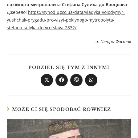
покійного митрополита Стефана Сулика до Вроцлава –
Джерелo:
https://synod.ugcc.ua/data/vladyka-volodymyr-
yushchak-prygadu-pro-vizyt-pokiynogo-mytropolyta-
stefana-sulyka-do-vrotslava-2832/
о. Петро Фостик
PODZIEL SIĘ TYM Z INNYMI
MOŻE CI SIĘ SPODOBAĆ RÓWNIEŻ