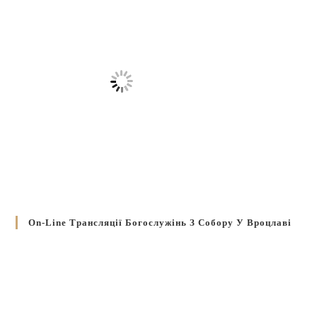
On-Line Трансляції Богослужінь З Собору У Вроцлаві