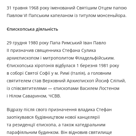
31 травня 1968 року іменований Святішим Отцем папою
Павлом VI Папським капеланом із титулом монсеньйора.
Єпископська діяльність
29 грудня 1980 року Папа Римський Іван Павло
II призначив священника Стефана Сулика
архиєпископом і митрополитом Філадельфійським.
Єпископська хіротонія відбулася 1 березня 1981 року
в соборі Святої Софії у м. Римі (Італія), а головним
святителем став Верховний Архиєпископ Йосиф Сліпий,
із співсвятителями — єпископами Василем Лостеном
і Нілом Саварином, ЧСВВ.
Відразу після свого призначення владика Стефан
заопікувався будівництвом нової канцелярії
та резиденції єпископа, а також катедральним
парафіяльним будинком. Він відновив святилище