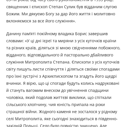
священник і єпископ Степан Сулик був відданим слугою
Божим. Ми дякуємо Богу за дар його життя і молитовно
вклоняємося за все його служіння».
Данину пам’яті покійному владика Борис завершив
словами: «У ці дні iєреї та миряни з усіх куточків країни
та різних країв, діляться зі мною свідченнями побожного,
відданого, відповідального й пасторально дбайливого
служіння Митрополита Степана. Єпископи з усіх куточків
світу пишуть листи співчуття і діляться своїми спогадами
про їхні зустрічі з Архиєпископом та згадуть його щедрі
вчинки. Я вірю, що ці спогади будуть колись надруковані
й стануть вагомим внеском до увічнення спадщини
чоловіка, який подолав життєві виклики, що спіткали
сільського хлопчину, чия юність припала на роки
страшної війни. Жодного каменя не зосталося у рідному
селі Митрополита, яке сьогодні знаходиться в південно-
західній Польщі. Село було повністю знищено. Але