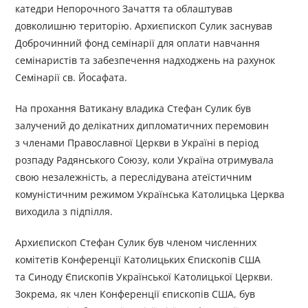
катедри Непорочного Зачаття та облаштував
довколишню територію. Архиєпископ Сулик заснував
Доброчинний фонд семінарії для оплати навчання
семінаристів та забезпечення надходжень на рахунок
Семінарії св. Йосафата.
На прохання Ватикану владика Стефан Сулик був
залучений до делікатних дипломатичних перемовин
з членами Православної Церкви в Україні в період
розпаду Радянського Союзу, коли Україна отримувала
свою незалежність, а переслідувана атеїстичним
комуністичним режимом Українська Католицька Церква
виходила з підпілля.
Архиєпископ Стефан Сулик був членом численних
комітетів Конференції Католицьких Єпископів США
та Синоду Єпископів Української Католицької Церкви.
Зокрема, як член Конференції єпископів США, був