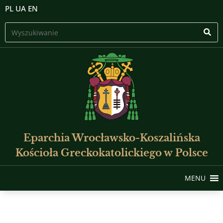
PL
UA
EN
Eparchia Wrocławsko-Koszalińska
Kościoła Greckokatolickiego w Polsce
MENU