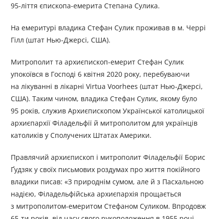
95-ліття єпископа-емерита Степана Сулика.
На емеритурі владика Стефан Сулик проживав в м. Черрі
Гілл (штат Нью-Джерсі, США).
Митрополит та архиєпископ-емерит Стефан Сулик
упокоївся в Господі 6 квітня 2020 року, перебуваючи
на лікуванні в лікарні Virtua Voorhees (штат Нью-Джерсі,
США). Таким чином, владика Стефан Сулик, якому було
95 років, служив Архиєпископом Української католицької
архиєпархії Філадельфії й митрополитом для українців
католиків у Сполучених Штатах Америки.
Правлячий архиєпископ і митрополит Філадельфії Борис
Ґудзяк у своїх письмових роздумах про життя покійного
владики писав: «З природнім сумом, але й з Пасхальною
надією, Філадельфійська архиєпархія прощається
з митрополитом-емеритом Стефаном Суликом. Впродовж
65-ти років, від часу свого рукоположення в 1955 році,