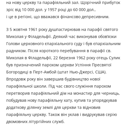
на нову церкву та парафіяльний зал. Щорічний прибуток
зріс від 10 000 дол. у 1957 році до 60 000 дол.,
і це в регіоні, що вважався фінансово депресивним.
З 5 жовтня 1961 року душпастирював на парафії святого
Миколая у Філадельфії. Деякий час виконував обов’язки
Голови церковного єпархіального суду і був єпархіальним
радником. Після короткого перебування в парафії св.
Миколая в Філадельфії, 22 березня 1962 року отець Сулик
був призначений парохом церкви Успіння Пресвятої
Богородиці в Перт-Амбой (штат Нью-Джерсі, США).
Впродовж року він завершив будівництво нової
парафіяльної школи. Під час свого служіння парохом
перетворив парафіяльний дім на монастир для черниць,
побудував нову парафіяльну хату, купив та упорядкував
додаткову ділянку землі для церкви та відновив
парафіяльну церкву. Також він уклав і видрукував серію
двомовних літургійних служб.