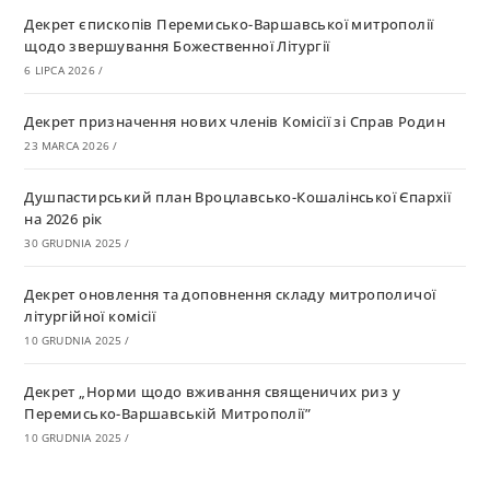
Декрет єпископів Перемисько-Варшавської митрополії
щодо звершування Божественної Літургії
6 LIPCA 2026
/
Декрет призначення нових членів Комісії зі Справ Родин
23 MARCA 2026
/
Душпастирський план Вроцлавсько-Кошалінської Єпархії
на 2026 рік
30 GRUDNIA 2025
/
Декрет оновлення та доповнення складу митрополичої
літургійної комісії
10 GRUDNIA 2025
/
Декрет „Норми щодо вживання священичих риз у
Перемисько-Варшавській Митрополії”
10 GRUDNIA 2025
/
Декрет про відзначення Великодня і всіх рухомих свят за