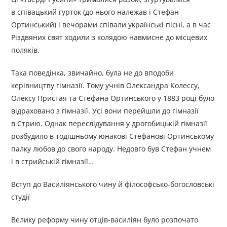
в співацький гурток (до нього належав і Стефан
Ортинський) і вечорами співали українські пісні, а в час
Різдвяних свят ходили з колядою навмисне до місцевих
поляків.
Така поведінка, звичайно, була не до вподоби
керівництву гімназії. Тому учнів Олександра Колессу,
Олексу Пристая та Стефана Ортинського у 1883 році було
відраховано з гімназії. Усі вони перейшли до гімназії
в Стрию. Однак переслідування у дрогобицькій гімназії
розбудило в тодішньому юнакові Стефанові Ортинському
палку любов до свого народу. Недовго був Стефан учнем
і в стрийській гімназії…
Вступ до Василіянського чину й філософсько-богословські
студії
Велику реформу чину отців-василіян було розпочато