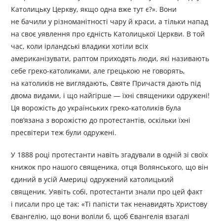
Католицьку Церкву, якщо одна вже тут є?». Вони
не бачили у різноманітності чару й краси, а тільки напад
на своє уявлення про єдність Католицької Церкви. В той
час, коли ірландські владики хотіли всіх
американізувати, раптом приходять люди, які називають
себе греко-католиками, але грецькою не говорять,
на католиків не виглядають, Святе Причастя дають під
двома видами, і що найгірше — їхні священики одружені!
Ця ворожість до українських греко-католиків була
пов’язана з ворожістю до протестантів, оскільки їхні
пресвітери теж були одружені.
У 1888 році протестанти навіть згадували в одній зі своїх
книжок про нашого священика, отця Волянського, що він
єдиний в усій Америці одружений католицький
священик. Уявіть собі, протестанти знали про цей факт
і писали про це так: «Ті папісти так ненавидять Христову
Євангелію, що вони воліли б, щоб Євангелія взагалі