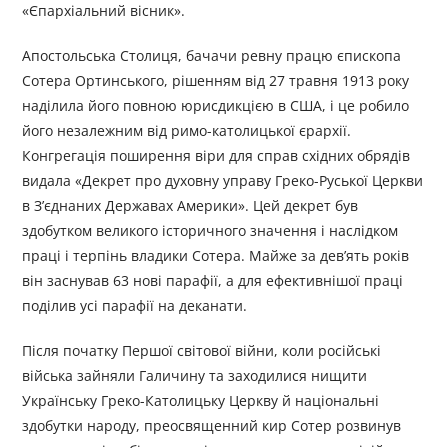
«Єпархіальний вісник».
Апостольська Столиця, бачачи ревну працю єпископа
Сотера Ортинського, рішенням від 27 травня 1913 року
наділила його повною юрисдикцією в США, і це робило
його незалежним від римо-католицької єрархії.
Конгрегація поширення віри для справ східних обрядів
видала «Декрет про духовну управу Греко-Руської Церкви
в З’єднаних Державах Америки». Цей декрет був
здобутком великого історичного значення і наслідком
праці і терпінь владики Сотера. Майже за дев’ять років
він заснував 63 нові парафії, а для ефективнішої праці
поділив усі парафії на деканати.
Після початку Першої світової війни, коли російські
війська зайняли Галичину та заходилися нищити
Українську Греко-Католицьку Церкву й національні
здобутки народу, преосвященний кир Сотер розвинув