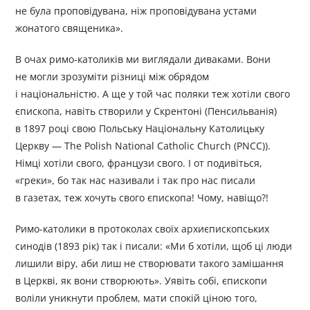
не була проповідувана, ніж проповідувана устами
жонатого священика».
В очах римо-католиків ми виглядали диваками. Вони
не могли зрозуміти різниці між обрядом
і національністю. А ще у той час поляки теж хотіли свого
єпископа, навіть створили у Скрентоні (Пенсильванія)
в 1897 році свою Польську Національну Католицьку
Церкву — The Polish National Catholic Church (PNCC)).
Німці хотіли свого, французи свого. І от подивіться,
«греки», бо так нас називали і так про нас писали
в газетах, теж хочуть свого єпископа! Чому, навіщо?!
Римо-католики в протоколах своїх архиєпископських
синодів (1893 рік) так і писали: «Ми б хотіли, щоб ці люди
лишили віру, аби лиш не створювати такого замішання
в Церкві, як вони створюють». Уявіть собі, єпископи
воліли уникнути проблем, мати спокій ціною того,