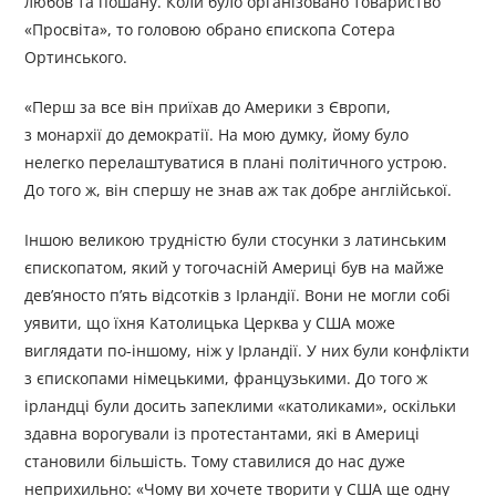
любов та пошану. Коли було організовано товариство
«Просвіта», то головою обрано єпископа Сотера
Ортинського.
«Перш за все він приїхав до Америки з Європи,
з монархії до демократії. На мою думку, йому було
нелегко перелаштуватися в плані політичного устрою.
До того ж, він спершу не знав аж так добре англійської.
Іншою великою трудністю були стосунки з латинським
єпископатом, який у тогочасній Америці був на майже
дев’яносто п’ять відсотків з Ірландії. Вони не могли собі
уявити, що їхня Католицька Церква у США може
виглядати по-іншому, ніж у Ірландії. У них були конфлікти
з єпископами німецькими, французькими. До того ж
ірландці були досить запеклими «католиками», оскільки
здавна ворогували із протестантами, які в Америці
становили більшість. Тому ставилися до нас дуже
неприхильно: «Чому ви хочете творити у США ще одну