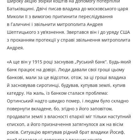
широку акцію збірки коштів на допомогу потерпілій
Батьківщині. Двічі писав владика до московського царя
Миколи ІІ з вимогою припинити переслідування
в Галичині і звільнити митрополита Андрея
Шептицького з ув’язнення. Звертався він і до уряду США
з проханням протекції у справі звільнення митрополита
Андрея.
«А ще він у 1915 році заснував „Руський банк“. Будь-який
банк працює на довірі. Люди давали свої гроші цьому
банкові, мали за це відсотки, отож, за ці гроші владика
й засновував сиротинці, будував, купував землі, купив
катедру. На жаль, із банком сталася проблема:
Ортинський надто швидко помер, і людям було складно
повернути вкладене, бо, згідно з його заповітом,
продавати землі з власності єпархії міг тільки наступний
єпископ, а його призначення затягнулося аж на вісім
років. Ситуацію врятував рідний брат владики Йосиф,
який віддавав ці депозити з власних коштів.