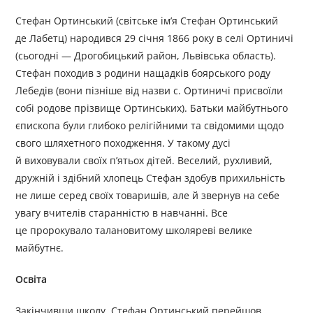
Стефан Ортинський (світське ім’я Стефан Ортинський
де Лабетц) народився 29 січня 1866 року в селі Ортиничі
(сьогодні — Дрогобицький район, Львівська область).
Стефан походив з родини нащадків боярського роду
Лебедів (вони пізніше від назви с. Ортиничі присвоїли
собі родове прізвище Ортинських). Батьки майбутнього
єпископа були глибоко релігійними та свідомими щодо
свого шляхетного походження. У такому дусі
й виховували своїх п’ятьох дітей. Веселий, рухливий,
дружній і здібний хлопець Стефан здобув прихильність
не лише серед своїх товаришів, але й звернув на себе
увагу вчителів старанністю в навчанні. Все
це пророкувало талановитому школяреві велике
майбутнє.
Освіта
Закінчивши школу, Стефан Ортинський перейшов