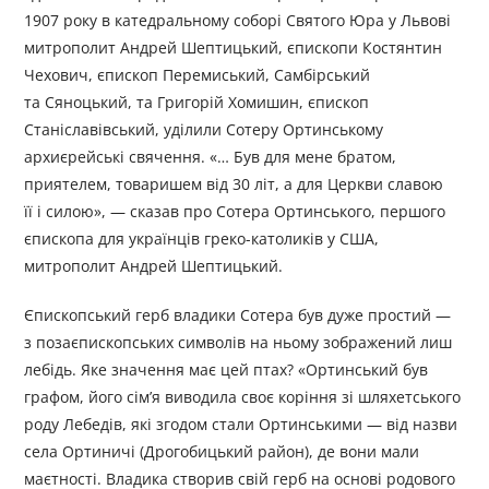
1907 року в катедральному соборі Святого Юра у Львові
митрополит Андрей Шептицький, єпископи Костянтин
Чехович, єпископ Перемиський, Самбірський
та Сяноцький, та Григорій Хомишин, єпископ
Станіславівський, уділили Сотеру Ортинському
архиєрейські свячення. «… Був для мене братом,
приятелем, товаришем від 30 літ, а для Церкви славою
її і силою», — сказав про Сотера Ортинського, першого
єпископа для українців греко-католиків у США,
митрополит Андрей Шептицький.
Єпископський герб владики Сотера був дуже простий —
з позаєпископських символів на ньому зображений лиш
лебідь. Яке значення має цей птах? «Ортинський був
графом, його сім’я виводила своє коріння зі шляхетського
роду Лебедів, які згодом стали Ортинськими — від назви
села Ортиничі (Дрогобицький район), де вони мали
маєтності. Владика створив свій герб на основі родового