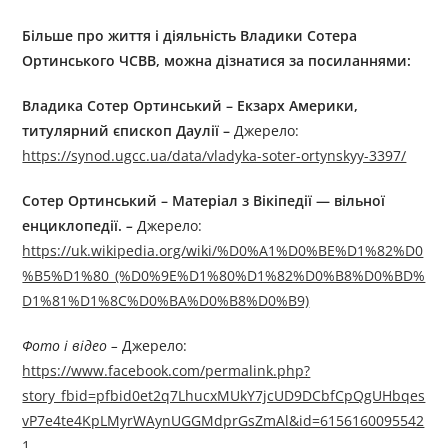
Більше про життя і діяльність Владики
Сотер
а
Ортинськ
ого ЧСВВ, можна дізнатися за посиланнями:
Владика Сотер Ортинський – Екзарх Америки,
титулярний єпископ Даулії –
Джерелo:
https://synod.ugcc.ua/data/vladyka-soter-ortynskyy-3397/
С
отер
О
ртинський
–
Матеріал з Вікіпедії — вільної
енциклопедії.
–
Джерелo:
https://uk.wikipedia.org/wiki/%D0%A1%D0%BE%D1%82%D0
%B5%D1%80_(%D0%9E%D1%80%D1%82%D0%B8%D0%BD%
D1%81%D1%8C%D0%BA%D0%B8%D0%B9)
Фото і відео –
Джерелo:
https://www.facebook.com/permalink.php?
story_fbid=pfbid0et2q7LhucxMUkY7jcUD9DCbfCpQgUHbqes
vP7e4te4KpLMyrWAynUGGMdprGsZmAl&id=6156160095542
1