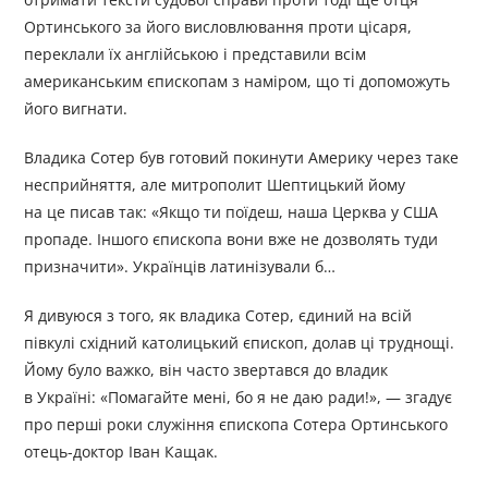
Ортинського за його висловлювання проти цісаря,
переклали їх англійською і представили всім
американським єпископам з наміром, що ті допоможуть
його вигнати.
Владика Сотер був готовий покинути Америку через таке
несприйняття, але митрополит Шептицький йому
на це писав так: «Якщо ти поїдеш, наша Церква у США
пропаде. Іншого єпископа вони вже не дозволять туди
призначити». Українців латинізували б…
Я дивуюся з того, як владика Сотер, єдиний на всій
півкулі східний католицький єпископ, долав ці труднощі.
Йому було важко, він часто звертався до владик
в Україні: «Помагайте мені, бо я не даю ради!», — згадує
про перші роки служіння єпископа Сотера Ортинського
отець-доктор Іван Кащак.