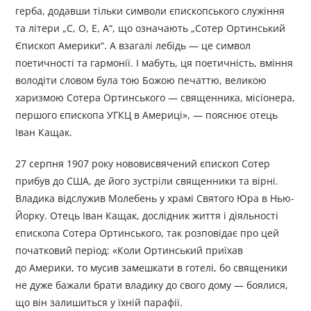
герба, додавши тільки символи єпископського служіння
та літери „С, О, Е, А“, що означають „Сотер Ортинський
Єпископ Америки“. А взагалі лебідь — це символ
поетичності та гармонії. І мабуть, ця поетичність, вміння
володіти словом була тою Божою печаттю, великою
харизмою Сотера Ортинського — священника, місіонера,
першого єпископа УГКЦ в Америці», — пояснює отець
Іван Кащак.
27 серпня 1907 року нововисвячений єпископ Сотер
прибув до США, де його зустріли священники та вірні.
Владика відслужив Молебень у храмі Святого Юра в Нью-
Йорку. Отець Іван Кащак, дослідник життя і діяльності
єпископа Сотера Ортинського, так розповідає про цей
початковий період: «Коли Ортинський приїхав
до Америки, то мусив замешкати в готелі, бо священики
не дуже бажали брати владику до свого дому — боялися,
що він залишиться у їхній парафії.