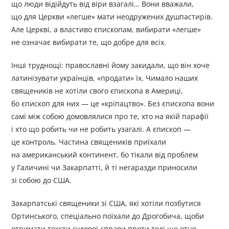
що люди відійдуть від віри взагалі… Вони вважали,
що для Церкви «легше» мати неодружених душпастирів.
Але Церкві, а властиво єпископам, вибирати «легше»
не означає вибирати те, що добре для всіх.
Інші труднощі: православні йому закидали, що він хоче
латинізувати українців, «продати» їх. Чимало наших
священиків не хотіли свого єпископа в Америці,
бо єпископ для них — це «кріпацтво». Без єпископа вони
самі між собою домовлялися про те, хто на якій парафії
і хто що робить чи не робить узагалі. А єпископ —
це контроль. Частина священиків приїхали
на американський континент, бо тікали від проблем
у Галичині чи Закарпатті, й ті негаразди приносили
зі собою до США.
Закарпатські священики зі США, які хотіли позбутися
Ортинського, спеціально поїхали до Дрогобича, щоби
отримати тексти судової справи проти тоді ще отця