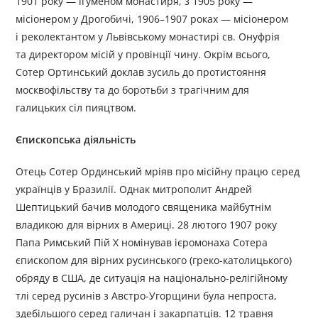
1901 року — ігуменом монастиря, з 1905 року —
місіонером у Дрогобичі, 1906–1907 роках — місіонером
і реколектантом у Львівському монастирі св. Онуфрія
та директором місій у провінції чину. Окрім всього,
Сотер Ортинський доклав зусиль до протистояння
москвофільству та до боротьби з трагічним для
галицьких сіл пияцтвом.
Єпископська діяльність
Отець Сотер Ординський мріяв про місійну працю серед
українців у Бразилії. Однак митрополит Андрей
Шептицький бачив молодого священика майбутнім
владикою для вірних в Америці. 28 лютого 1907 року
Папа Римський Пій X номінував ієромонаха Сотера
єпископом для вірних русинського (греко-католицького)
обряду в США, де ситуація на національно-релігійному
тлі серед русинів з Австро-Угорщини була непроста,
здебільшого серед галичан і закарпатців. 12 травня