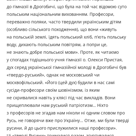
до гімназії в Дрогобичі, що була на той час відомою суто
польським національним вихованням. Професори,
переважно поляки, часто твердили українським дітям
(особливо сільського походження), що вони «живуть
на польській землі, їдять польський хліб, п’ють польську
воду, дихають польським повітрям, а попри це,
не знають добре польської мови». Проте, як читаємо
у спогадах тодішнього учня гімназії о. Олекси Пристая,
дух серед української гімназійної молоді в Дрогобичі був
«твердо-руський», однак не московський чи
москвофільський. «Його (цей дух) будили в нас самі
сусіди-професори своїм шовінізмом, із яким
не скривалися навіть у клясі під час викладів. Вони
прищеплювали нам руський патріотизм… Ніхто
з професорів не згадав нам ніколи ні одним словом про
Русь, не говорячи вже про Україну… Отже, ми були тверді
русини, й до цього прислужилися наші професори».
Ці «тверді Русини» трималися разом, згуртувалися