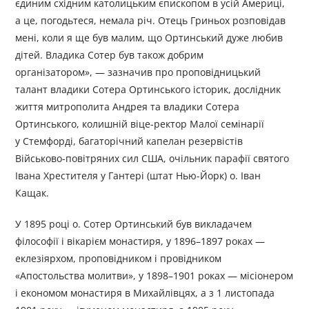
єдиним східним католицьким єпископом в усій Америці,
а це, погодьтеся, немала річ. Отець Гриньох розповідав
мені, коли я ще був малим, що Ортинський дуже любив
дітей. Владика Сотер був також добрим
організатором», — зазначив про проповідницький
талант владики Сотера Ортинського історик, дослідник
життя митрополита Андрея та владики Сотера
Ортинського, колишній віце-ректор Малої семінарії
у Стемфорді, багаторічний капелан резервістів
Військово-повітряних сил США, очільник парафії святого
Івана Хрестителя у Гантері (штат Нью-Йорк) о. Іван
Кащак.
У 1895 році о. Сотер Ортинський був викладачем
філософії і вікарієм монастиря, у 1896–1897 роках —
еклезіярхом, проповідником і провідником
«Апостольства молитви», у 1898–1901 роках — місіонером
і економом монастиря в Михайлівцях, а з 1 листопада