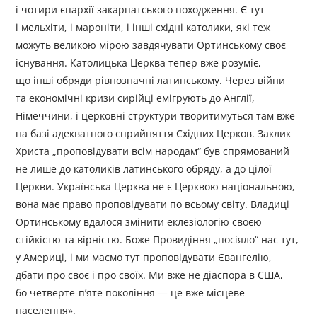
і чотири єпархії закарпатського походження. Є тут
і мельхіти, і мароніти, і інші східні католики, які теж
можуть великою мірою завдячувати Ортинському своє
існування. Католицька Церква тепер вже розуміє,
що інші обряди рівнозначні латинському. Через війни
та економічні кризи сирійці емігрують до Англії,
Німеччини, і церковні структури творитимуться там вже
на базі адекватного сприйняття Східних Церков. Заклик
Христа „проповідувати всім народам“ був спрямований
не лише до католиків латинського обряду, а до цілої
Церкви. Українська Церква не є Церквою національною,
вона має право проповідувати по всьому світу. Владиці
Ортинському вдалося змінити еклезіологію своєю
стійкістю та вірністю. Боже Провидіння „посіяло“ нас тут,
у Америці, і ми маємо тут проповідувати Євангелію,
дбати про своє і про своїх. Ми вже не діаспора в США,
бо четверте-п’яте покоління — це вже місцеве
населення».