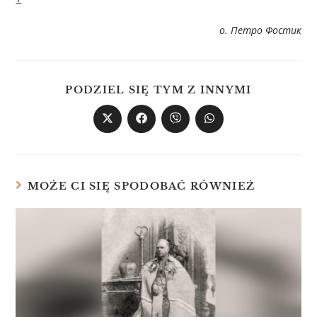
о. Петро Фостик
PODZIEL SIĘ TYM Z INNYMI
MOŻE CI SIĘ SPODOBAĆ RÓWNIEŻ