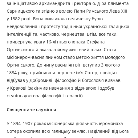
за ініціативою архимандрита і ректора о. д-ра Климента
Сарницького та згідно з волею Папи Римського Лева XIII
у 1882 році. Вона викликала величезну бурю
невдоволення і протесту тодішньої української галицької
інтелігенції та, частково, чернецтва. Втім, все таки,
привернула увагу 16-літнього юнака Стефана
Ортинського й вказала йому життєвий шлях. Стати
місіонером-василіянином стало метою життя молодого
Ортинського. До чину василіян він вступив 3 лютого
1884 року, прийнявши чернече ім’я Сотер, новіціят
відбував у Добромилі, філософію й богослов’я вивчав
у Кракові (закінчив навчання з відзнакою і здобув
ступінь доктора філософії і теології).
Священниче служіння
У 1894–1907 роках місіонерська діяльність ієромонаха
Сотера охопила всю галицьку землю. Наділений від Бога