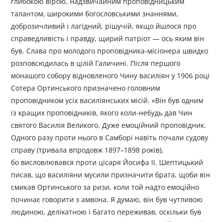
глибокою вірою, надзвичайним проповідницьким
талантом, широкими богословськими знаннями,
доброзичливий і лагідний, рішучій, якщо йшлося про
справедливість і правду, щирий патріот — ось яким він
був. Слава про молодого проповідника-місіонера швидко
розповсюдилась в цілій Галичині. Після першого
монашого собору відновленого Чину василіян у 1906 році
Сотера Ортинського призначено головним
проповідником усіх василіянських місій. «Він був одним
із кращих проповідників, якого коли-небудь дав Чин
святого Василія Великого. Дуже емоційний проповідник.
Одного разу проти нього в Самборі навіть почали судову
справу (тривала впродовж 1897–1898 років),
бо висловлювався проти цісаря Йосифа ІІ. Шептицький
писав, що василіяни мусили призначити брата, щоби він
смикав Ортинського за ризи, коли той надто емоційно
починає говорити з амвона. Я думаю, він був чутливою
людиною, делікатною і багато переживав, оскільки був