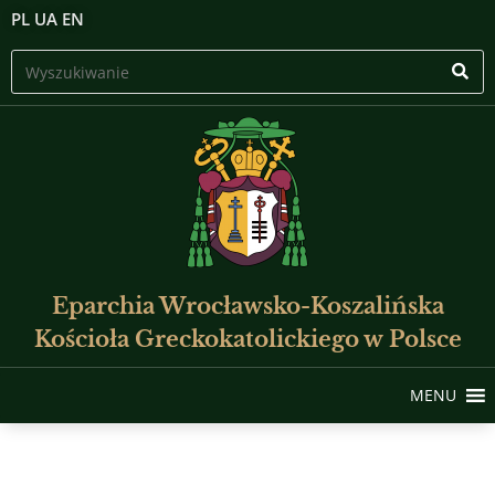
PL
UA
EN
Eparchia Wrocławsko-Koszalińska
Kościoła Greckokatolickiego w Polsce
MENU