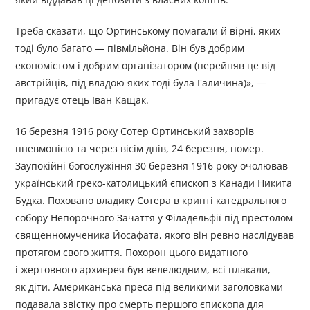
Треба сказати, що Ортинському помагали й вірні, яких
тоді було багато — півмільйона. Він був добрим
економістом і добрим організатором (перейняв це від
австрійців, під владою яких тоді була Галичина)», —
пригадує отець Іван Кащак.
16 березня 1916 року Сотер Ортинський захворів
пневмонією та через вісім днів, 24 березня, помер.
Заупокійні богослужіння 30 березня 1916 року очолював
український греко-католицький єпископ з Канади Никита
Будка. Поховано владику Сотера в крипті катедрального
собору Непорочного Зачаття у Філадельфії під престолом
священномученика Йосафата, якого він ревно наслідував
протягом свого життя. Похорон цього видатного
і жертовного архиєрея був велелюдним, всі плакали,
як діти. Американська преса під великими заголовками
подавала звістку про смерть першого єпископа для