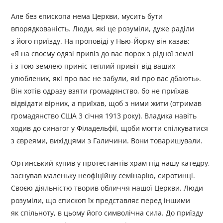
Але без єпископа нема Церкви, мусить бути
впорядкованість. Люди, які це розуміли, дуже раділи
з його приїзду. На проповіді у Нью-Йорку він казав:
«Я на своєму одязі привіз до вас порох з рідної землі
і з тою землею приніс теплий привіт від ваших
улюблених, які про вас не забули, які про вас дбають».
Він хотів одразу взяти громадянство, бо не приїхав
відвідати вірних, а приїхав, щоб з ними жити (отримав
громадянство США 3 січня 1913 року). Владика навіть
ходив до синагог у Філадельфії, щоби могти спілкуватися
з євреями, вихідцями з Галичини. Вони товаришували.
Ортинський купив у протестантів храм під нашу катедру,
заснував маленьку неофіційну семінарію, сиротинці.
Своєю діяльністю творив обличчя нашої Церкви. Люди
розуміли, що єпископ їх представляє перед іншими
як спільноту, в цьому його символічна сила. До приїзду