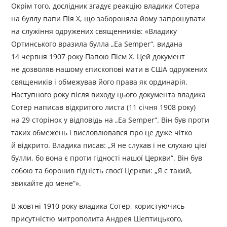
Окрім того, дослідник згадує реакцію владики Сотера
на буллу папи Пія Х, що забороняла йому запрошувати
на служіння одружених священників: «Владику
Ортинського вразила булла „Ea Semper“, видана
14 червня 1907 року Папою Пієм Х. Цей документ
не дозволяв нашому єпископові мати в США одружених
священиків і обмежував його права як ординарія.
Наступного року після виходу цього документа владика
Сотер написав відкритого листа (11 січня 1908 року)
на 29 сторінок у відповідь на „Ea Semper“. Він був проти
таких обмежень і висловлювався про це дуже чітко
й відкрито. Владика писав: „Я не слухав і не слухаю цієї
булли, бо вона є проти гідності нашої Церкви“. Він був
собою та боронив гідність своєї Церкви: „Я є такий,
звикайте до мене“».
В жовтні 1910 року владика Сотер, користуючись
присутністю митрополита Андрея Шептицького,