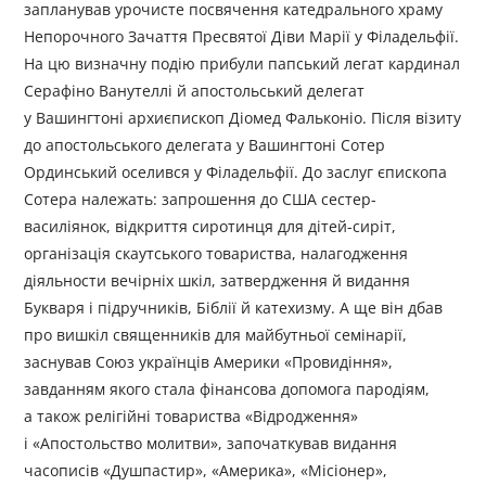
запланував урочисте посвячення катедрального храму
Непорочного Зачаття Пресвятої Діви Марії у Філадельфії.
На цю визначну подію прибули папський легат кардинал
Серафіно Ванутеллі й апостольський делегат
у Вашингтоні архиєпископ Діомед Фальконіо. Після візиту
до апостольського делегата у Вашингтоні Сотер
Ординський оселився у Філадельфії. До заслуг єпископа
Сотера належать: запрошення до США сестер-
василіянок, відкриття сиротинця для дітей-сиріт,
організація скаутського товариства, налагодження
діяльности вечірніх шкіл, затвердження й видання
Букваря і підручників, Біблії й катехизму. А ще він дбав
про вишкіл священників для майбутньої семінарії,
заснував Союз українців Америки «Провидіння»,
завданням якого стала фінансова допомога пародіям,
а також релігійні товариства «Відродження»
і «Апостольство молитви», започаткував видання
часописів «Душпастир», «Америка», «Місіонер»,