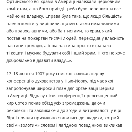
Ортинського всі храми в Америці належали церковним
комітетам, а по його приїзді треба було переписати все
майно на владику. Справа була така, що якщо більшість
членів комітету вирішили, що ми стаємо незалежними
або православними, або баптистами, то храм, який
постав на пожертви тисячі людей, переходив у власність
частини громади, а інша частина просто втрачала
ті кошти і мусила будувати собі інший храм. Ніхто не хоче
добровільно віддавати владу…».
17–18 жовтня 1907 року єпископ скликав першу
конференцію духовенства у Нью-Йорку, під час якої
запропонував широкий план для організації Церкви
в Америці. Відразу після конференції преосвященний
кир Сотер почав об’їзд усіх згромаджень, даючи
реколекції та закликаючи до згоди й витривалості у вірі.
Вірні почали прихильно ставитись до владики, котрий
своїм «золотим» словом і лагідною поведінкою викликав