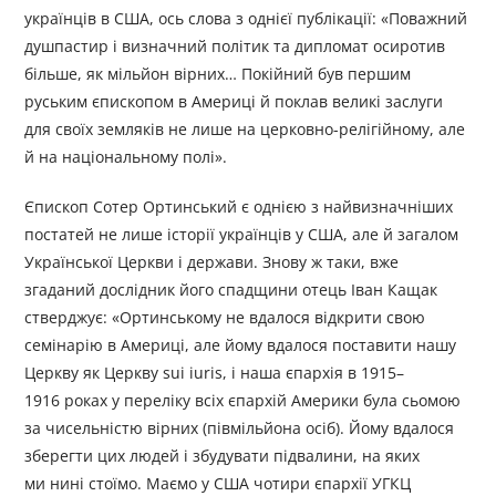
українців в США, ось слова з однієї публікації: «Поважний
душпастир і визначний політик та дипломат осиротив
більше, як мільйон вірних… Покійний був першим
руським єпископом в Америці й поклав великі заслуги
для своїх земляків не лише на церковно-релігійному, але
й на національному полі».
Єпископ Сотер Ортинський є однією з найвизначніших
постатей не лише історії українців у США, але й загалом
Української Церкви і держави. Знову ж таки, вже
згаданий дослідник його спадщини отець Іван Кащак
стверджує: «Ортинському не вдалося відкрити свою
семінарію в Америці, але йому вдалося поставити нашу
Церкву як Церкву sui iuris, і наша єпархія в 1915–
1916 роках у переліку всіх єпархій Америки була сьомою
за чисельністю вірних (півмільйона осіб). Йому вдалося
зберегти цих людей і збудувати підвалини, на яких
ми нині стоїмо. Маємо у США чотири єпархії УГКЦ