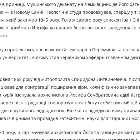
в Криниці, Мушинського деканату на Лемківщині, де його бать
 — в Новому Санчі. Теологічні студії продовжував, спершу у т. 
в’я, який закінчив 1845 року. Того ж самого року єпископ Іван Сн
було прийнято Йосифа до вищого богословського заведення св. 
в’я.
в префектом у нововідкритій семінарії в Перемишлі, а потім 
 університеті, в якому став керівником кафедри із званням дійс
рвня 1865 року від митрополита Спиридона Литвиновича, після
працював для Конгрегації поширення віри. Коли фізично занепав 
 курія іменувала архиєпископа Йосифа Сембратовича адміністр
, через різні труднощі і непорозуміння з боку особистих амбіцій 
для її духовного відродження. Він часто відвідував йому принал
ляв із вірними та провадив катехитичні науки для старших і мол
870 року, цісар іменував архиєпископа Йосифа галицьким митро