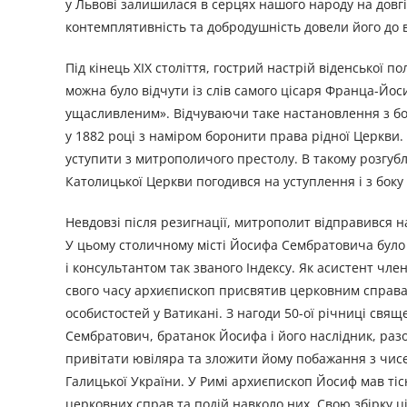
у Львові залишилася в серцях нашого народу на довгі 
контемплятивність та добродушність довели його до 
Під кінець ХІХ століття, гострий настрій віденської п
можна було відчути із слів самого цісаря Франца-Йос
ущасливленим». Відчуваючи таке настановлення з бо
у 1882 році з наміром боронити права рідної Церкви
уступити з митрополичого престолу. В такому розгубл
Католицької Церкви погодився на уступлення і з боку
Невдовзі після резигнації, митрополит відправився н
У цьому столичному місті Йосифа Сембратовича було п
і консультантом так званого Індексу. Як асистент чле
свого часу архиєпископ присвятив церковним справа
особистостей у Ватикані. З нагоди 50-ої річниці свя
Сембратович, братанок Йосифа і його наслідник, раз
привітати ювіляра та зложити йому побажання з чисел
Галицької України. У Римі архиєпископ Йосиф мав тісн
церковних справ та подій навколо них. Свою збірку ці