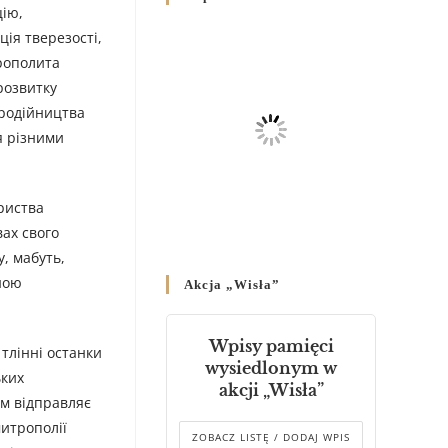
Родин
цію,
4 GRUDNIA 2024
/
ція тверезості,
трополита
Декрет владики Володимира
розвитку
про утворення Комісії до
бродійництва
Справ Молоді та встановленя
я різними
складу Катихитичної Комісії
18 PAŹDZIERNIKA 2024
/
ариства
Декрет „Проголошення та
оприлюднення постанов
ах свого
Синоду Єпископів УГКЦ,
, мабуть,
який відбувся у Зарваниці, в
ною
Akcja „Wisła”
днях 2-12 липня 2024 р.”
4 PAŹDZIERNIKA 2024
/
Wpisy pamięci
тлінні останки
Декрет єпископів
wysiedlonym w
ьких
Перемисько-Варшавської
akcji „Wisła”
Митрополії стосовно
ом відправляє
звершування Божественної
митрополії
літургії
ZOBACZ LISTĘ / DODAJ WPIS