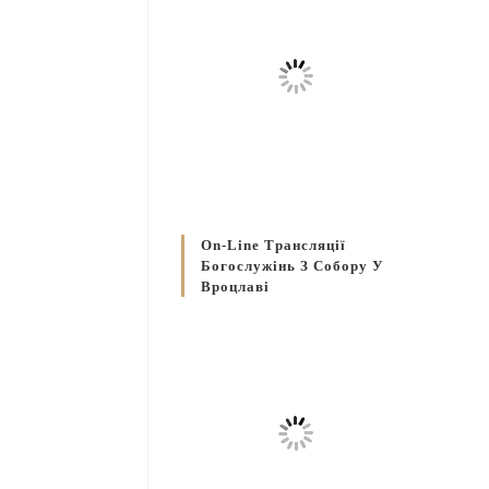
On-Line Трансляції
Богослужінь З Собору У
Вроцлаві