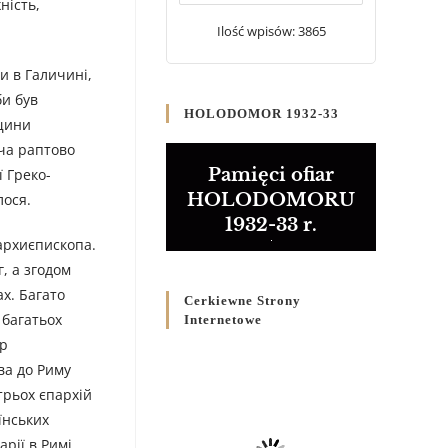
ність,
20 WRZEŚNIA 2024
/
Ilość wpisów: 3865
Булла проголошення
ви в Галичині,
Ювілейного року 2025
би був
5 CZERWCA 2024
/
HOLODOMOR 1932-33
рщини
Розпорядження
ича раптово
Преосвященнішого Владики
Pamięci ofiar
 Греко-
Кир Володимира Р. Ющака
HOLODOMORU
лося.
про вживання друкованих
1932-33 r.
книг на публічних
 архиєпископа.
богослужіннях
, а згодом
23 LUTEGO 2024
/
ах. Багато
Cerkiewne Strony
 багатьох
Internetowe
ер
ва до Риму
трьох єпархій
їнських
рії в Римі.