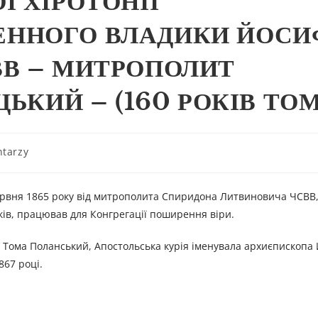
Ї ХІРОТОНІЇ
ННОГО ВЛАДИКИ ЙОСИ
ВВ – МИТРОПОЛИТ
ЬКИЙ – (160 РОКІВ ТОМ
tarzy
ервня 1865 року від митрополита Спиридона Литвиновича ЧСВВ,
зків, працював для Конгрегації поширення віри.
 Тома Поланський, Апостольська курія іменувала архиєпископа
867 році.