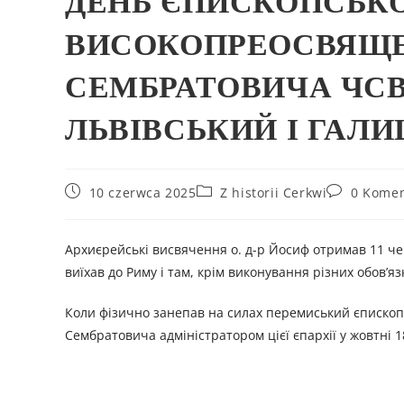
ДЕНЬ ЄПИСКОПСЬКО
ВИСОКОПРЕОСВЯЩЕ
СЕМБРАТОВИЧА ЧС
ЛЬВІВСЬКИЙ І ГАЛИЦ
10 czerwca 2025
Z historii Cerkwi
0 Komen
Архиєрейські висвячення о. д-р Йосиф отримав 11 ч
виїхав до Риму і там, крім виконування різних обов’я
Коли фізично занепав на силах перемиський єпископ
Сембратовича адміністратором цієї єпархії у жовтні 1