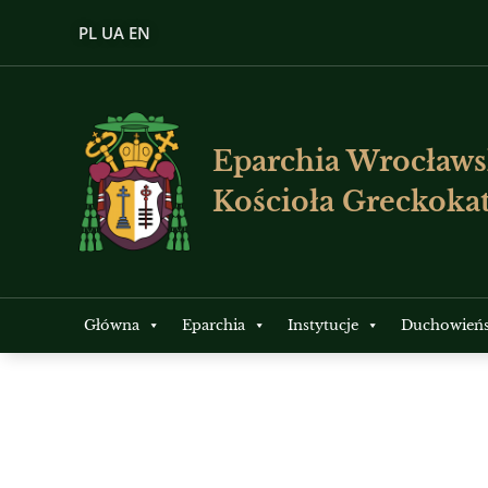
PL
UA
EN
Eparchia Wrocławs
Kościoła Greckokat
Główna
Eparchia
Instytucje
Duchowień