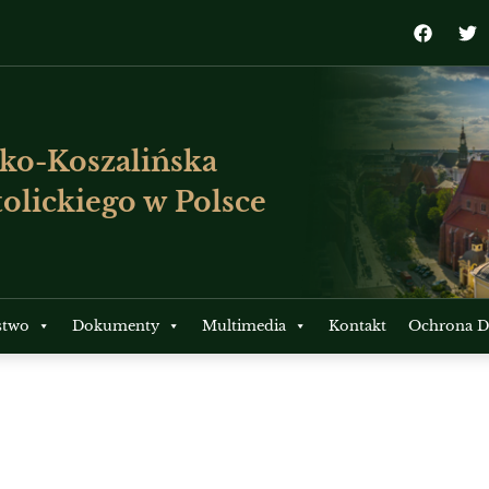
ko-Koszalińska
olickiego w Polsce
stwo
Dokumenty
Multimedia
Kontakt
Ochrona Dz