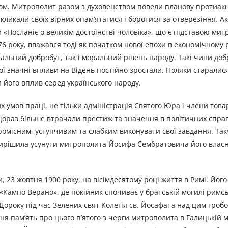
дом. Митрополит разом з духовенством повели планову протиак
кликали своїх вірних опам’ятатися і боротися за отверезіння. Ак
 «Посланіє о великім достоїнстві чоловіка», що є підставою ми
76 року, вважався тоді як початком нової епохи в економічному 
ріальний добробут, так і моральний рівень народу. Такі чини до
ї значні впливи на Відень постійно зростали. Поляки старалис
 його вплив серед українського народу.
х умов праці, не тільки адміністрація Святого Юра і члени тов
щораз більше втрачали престиж та значення в політичних справ
омісним, уступчивим та слабким виконувати свої завдання. Таку
а вирішила усунути митрополита Йосифа Сембратовича його влас
23 жовтня 1900 року, на вісімдесятому році життя в Римі. Його 
Кампо Верано», де покійник спочиває у братській могилі римс
ороку під час Зелених свят Колегія св. Йосафата над цим гроб
тня пам’ять про цього п’ятого з черги митрополита в Галицькій 