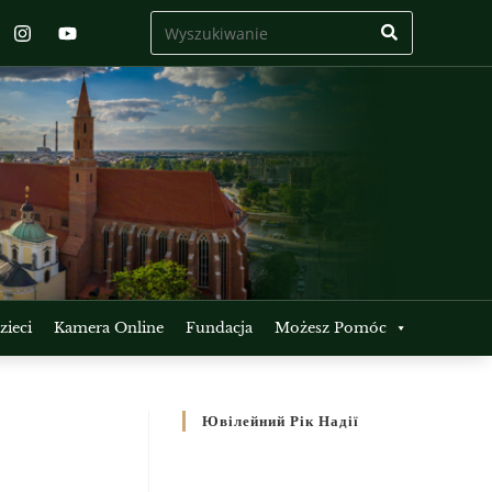
ieci
Kamera Online
Fundacja
Możesz Pomóc
Ювілейний Рік Надії