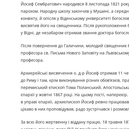
Йосиф Сембратович народився 8 листопада 1821 року 
парохом. Народну школу закінчив у Мушині, а середню
конвікту, й опісля у Віденському університеті богосло
висвятив його на священника. Після рукоположення 
у Відні, де незабаром отримав звання доктора богосло
Після повернення до Галичини, молодий священник бу
професора св. Письма Нового Заповіту на Львівському
професора.
Архиєрейські висвячення о. д-р Йосиф отримав 11 че
до Риму і там, крім виконування різних обов’язків, 
перемиський єпископ Тома Поланський, Апостольська
єпархії у жовтні 1867 році. На цьому пості, наперекір
в управі єпархії, архиєпископ Йосиф ревно працював 
цікаво в них проповідував, радо зустрічався і розмов
За всю його жертвенну і віддану працю, 18 травня 1