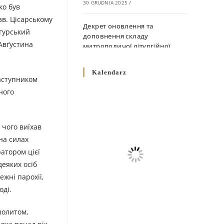
30 GRUDNIA 2025
/
ко був
зв. Цісарському
Декрет оновлення та
ігурський
доповнення складу
Авґустина
митрополичої літургійної
комісії
10 GRUDNIA 2025
/
Kalendarz
заступником
Декрет „Норми щодо
ного
вживання священичих риз у
Перемисько-Варшавській
Митрополії”
 чого виїхав
10 GRUDNIA 2025
/
на силах
атором цієї
Декрет про відзначення
деяких осіб
Великодня і всіх рухомих
свят за григоріанським
ежні парохії,
календарем
оді.
10 GRUDNIA 2025
/
политом,
Декрет проголошення та