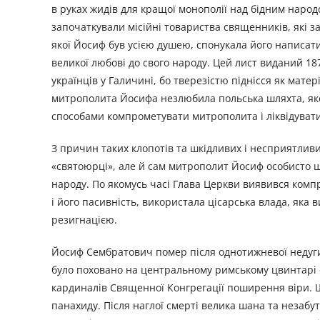
в руках жидів для кращої монополії над бідним наро
започаткували місійні товариства священників, які за
якої Йосиф був усією душею, спонукала його написати
великої любові до свого народу. Цей лист виданий 18
українців у Галичині, бо тверезістю піднісся як мате
митрополита Йосифа незлюбила польська шляхта, яко
способами компрометувати митрополита і ліквідувати
З причин таких клопотів та шкідливих і несприятливи
«святоюрці», але й сам митрополит Йосиф особисто 
народу. По якомусь часі Глава Церкви виявився компр
і його пасивність, використала цісарська влада, як
резигнацією.
Йосиф Сембратович помер після однотижневої недуги, 
було поховано на центральному римському цвинтарі «
кардиналів Священної Конгрегації поширення віри. Щ
панахиду. Після наглої смерті велика шана та незабу