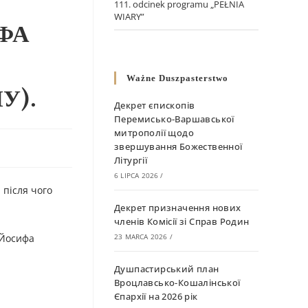
111. odcinek programu „PEŁNIA
WIARY”
ФА
Ważne Duszpasterstwo
У).
Декрет єпископів
Перемисько-Варшавської
митрополії щодо
звершування Божественної
Літургії
6 LIPCA 2026
/
 після чого
Декрет призначення нових
членів Комісії зі Справ Родин
 Йосифа
23 MARCA 2026
/
Душпастирський план
Вроцлавсько-Кошалінської
Єпархії на 2026 рік