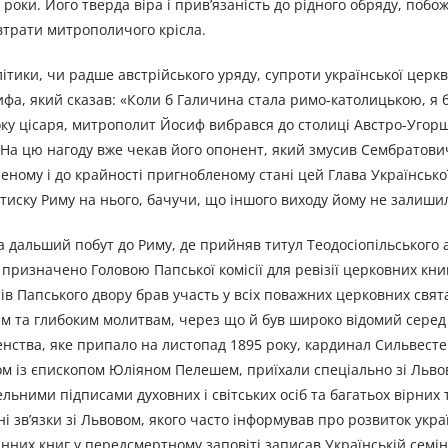
роки. Його тверда віра і прив’язаність до рідного обряду, побож
втрати митрополичого крісла.
олітики, чи радше австрійського уряду, супроти української церк
ифа, який сказав: «Коли б Галичина стала римо-католицькою, я 
ку цісаря, митрополит Йосиф вибрався до столиці Австро-Уго
. На цю нагоду вже чекав його опонент, який змусив Сембратов
еному і до крайності пригнобленому стані цей Глава Української
 тиску Риму на нього, бачучи, що іншого виходу йому не залиши
а дальший побут до Риму, де прийняв титул Теодосіопільського
ризначено Головою Папської комісії для ревізії церковних книг
нів Папського двору брав участь у всіх поважних церковних свят
м та глибоким молитвам, через що й був широко відомий серед
щенства, яке припало на листопад 1895 року, кардинал Сильвест
ом із єпископом Юліяном Пелешем, приїхали спеціально зі Льво
ьними підписами духовних і світських осіб та багатьох вірних 
і зв’язки зі Львовом, якого часто інформував про розвиток укра
нних книг у передсмертному заповіті записав Українській семіна