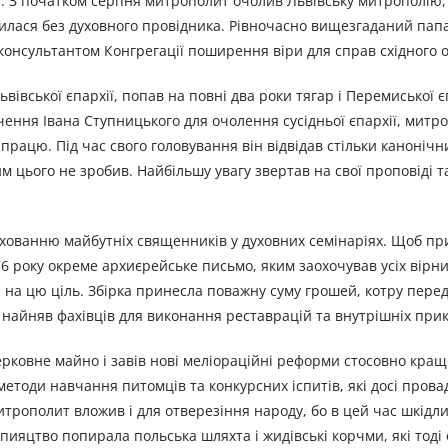
ю. З початком серпня митрополит очолив Львівську митрополію, 
нилася без духовного провідника. Рівночасно вищезгаданий пап
консультантом Конгрегації поширення віри для справ східного 
ьвівської єпархії, попав на повні два роки тягар і Перемиської єп
чення Івана Ступницького для очолення сусідньої єпархії, мит
 працю. Під час свого головування він відвідав стільки канонічн
м цього не зробив. Найбільшу увагу звертав на свої проповіді т
хованню майбутніх священників у духовних семінаріях. Щоб пр
6 року окреме архиєрейське письмо, яким заохочував усіх вірни
 на цю ціль. Збірка принесла поважну суму грошей, котру перед
 найняв фахівців для виконання реставрацій та внутрішніх при
ерковне майно і завів нові меліораційні реформи стосовно кращ
методи навчання питомців та конкурсних іспитів, які досі пров
трополит вложив і для отверезіння народу, бо в цей час шкідли
ияцтво попирала польська шляхта і жидівські корчми, які тоді