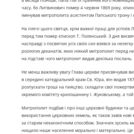
а місяць пізніше, папа Пій ІХ прийняв його номінаці
часу, бо Литвинович помер 4 червня 1869 року, опи
іменував митрополита асистентом Папського трону і 
На плечі цього святця, крім важкої праці для успіхів Л
перед тим помер єпископ Т. Полянський. З дня висвя
насправді з посвятою усіх своїх сил взявся за нелегку
розлогих деканатів, яких ніякий митрополит перед ни
на підставі чого митрополит видав декілька послань.
Не менш важливу увагу Глава церкви присвячував ви
в середині катедральний храм Св. Юра, він видав 187
розпускати гроші на пияцтво, складати свої пожертви
окремого комітету крилошанину І. Жуковському, а той
Митрополит подбав і про інші церковні будинки та ц
використання церковних земель, як також завів нові 
за старим неканонічним способом. Значних зусиль ми
нищило наше населення морально і матеріально. Це п