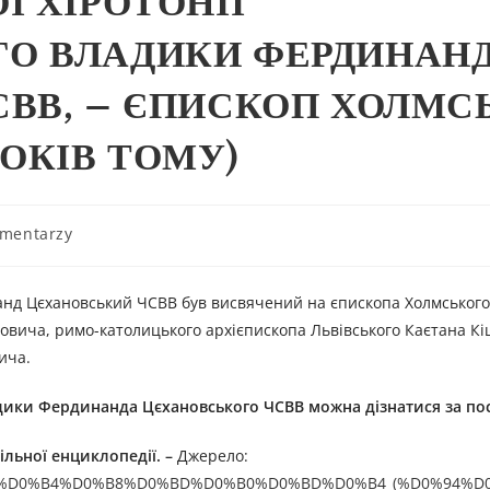
Ї ХІРОТОНІЇ
О ВЛАДИКИ ФЕРДИНАН
ВВ, – ЄПИСКОП ХОЛМС
 РОКІВ ТОМУ)
omentarzy
д Цєхановський ЧСВВ був висвячений на єпископа Холмського 
овича, римо-католицького архієпископа Львівського Каєтана Кі
ича.
дик
и
Фердинанд
а
Цєхановськ
ого ЧСВВ
можна дізнатися за п
вільної енциклопедії.
–
Джерелo:
%D1%80%D0%B4%D0%B8%D0%BD%D0%B0%D0%BD%D0%B4_(%D0%94%