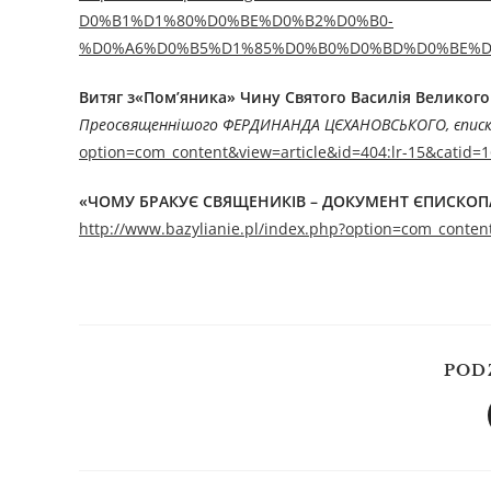
D0%B1%D1%80%D0%BE%D0%B2%D0%B0-
%D0%A6%D0%B5%D1%85%D0%B0%D0%BD%D0%BE%D
Витяг з«Пом’яника» Чину Святого Василія Великого
Преосвященнішого ФЕРДИНАНДА ЦЄХАНОВСЬКОГО, єписко
option=com_content&view=article&id=404:lr-15&catid=
«ЧОМУ БРАКУЄ СВЯЩЕНИКІВ – ДОКУМЕНТ ЄПИСКОПА 
http://www.bazylianie.pl/index.php?option=com_conten
POD