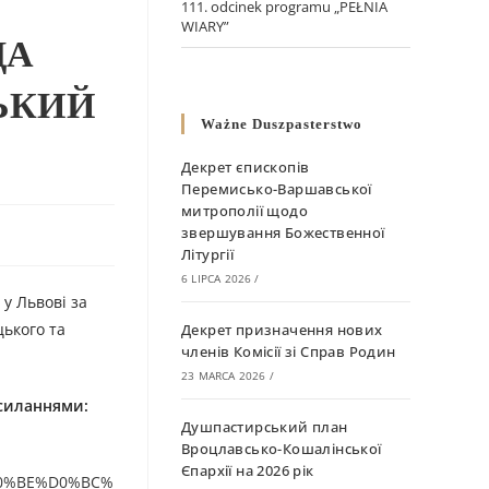
111. odcinek programu „PEŁNIA
WIARY”
ДА
ЬКИЙ
Ważne Duszpasterstwo
Декрет єпископів
Перемисько-Варшавської
митрополії щодо
звершування Божественної
Літургії
6 LIPCA 2026
/
у Львові за
цького та
Декрет призначення нових
членів Комісії зі Справ Родин
23 MARCA 2026
/
осиланням
и
:
Душпастирський план
Вроцлавсько-Кошалінської
Єпархії на 2026 рік
D0%BE%D0%BC%