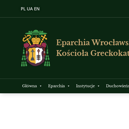
PL
UA
EN
Eparchia Wrocławs
Kościoła Greckokat
Główna
Eparchia
Instytucje
Duchowień