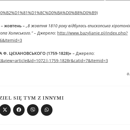
0%B2%D1%81%D1%8C%D0%BA%D0%B8%D0%B9)
 – жовтень –
„
8
жовтня
1810
року
відбулась єпископська хіротоні
па Холмського.” –
Джерелo:
http://www.bazylianie.pl/index.php?
16&Itemid=3
Ф. ЦЄХАНОВСЬКОГО (1759-1828)»
–
Джерелo:
t&view=article&id=1072:l-1759-1828r&catid=7&Itemid=3
о
ZIEL SIĘ TYM Z INNYMI