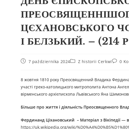
ДЕНЬ ЄПИСКОПСЬКО
ПРЕОСВЯЩЕННІШОГ
ЦЄХАНОВСЬКОГО ЧС
І БЕЛЗЬКИЙ. – (214
7 października 2024
Z historii Cerkwi
0 K
8 жовтня 1810 року Преосвященний Владика Фердинан
участі греко-католицького митрополита Антона Ангел
вірменського архієпископа Львівського Яна Шимонов
Більше про життя і діяльність Преосвященн
ого
Вла
Фердинанд Ціхановський
–
Матеріал з Вікіпедії — 
https://uk.wikipedia.org/wiki/%D0%A4%D0%B5