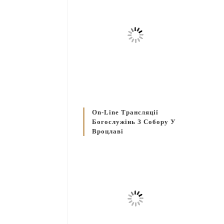
On-Line Трансляції
Богослужінь З Собору У
Вроцлаві