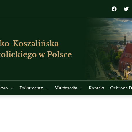
ko-Koszalińska
olickiego w Polsce
stwo
Dokumenty
Multimedia
Kontakt
Ochrona Dz