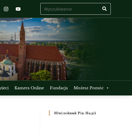
ieci
Kamera Online
Fundacja
Możesz Pomóc
Ювілейний Рік Надії