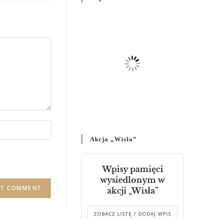
Родин
4 GRUDNIA 2024
/
Декрет владики Володимира
про утворення Комісії до
Справ Молоді та встановленя
складу Катихитичної Комісії
18 PAŹDZIERNIKA 2024
/
Декрет „Проголошення та
оприлюднення постанов
Синоду Єпископів УГКЦ,
який відбувся у Зарваниці, в
Akcja „Wisła”
днях 2-12 липня 2024 р.”
4 PAŹDZIERNIKA 2024
/
Wpisy pamięci
Декрет єпископів
wysiedlonym w
Перемисько-Варшавської
akcji „Wisła”
Митрополії стосовно
звершування Божественної
літургії
ZOBACZ LISTĘ / DODAJ WPIS