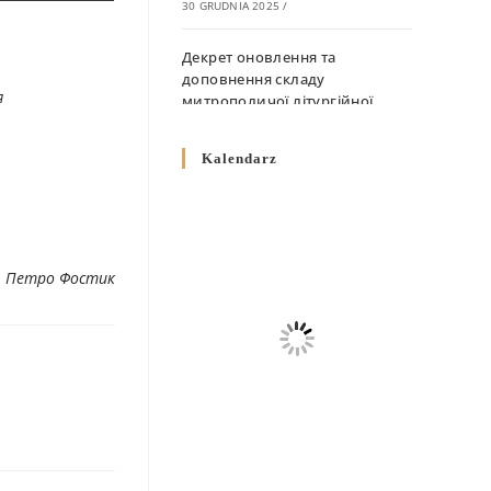
30 GRUDNIA 2025
/
Декрет оновлення та
доповнення складу
я
митрополичої літургійної
комісії
10 GRUDNIA 2025
/
Kalendarz
Декрет „Норми щодо
вживання священичих риз у
Перемисько-Варшавській
Митрополії”
. Петро Фостик
10 GRUDNIA 2025
/
Декрет про відзначення
Великодня і всіх рухомих
свят за григоріанським
календарем
10 GRUDNIA 2025
/
Декрет проголошення та