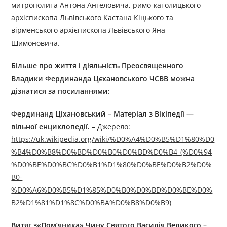
митрополита Антона Ангеловича, римо-католицького
архієпископа Львівського Каєтана Кіцького та
вірменського архієпископа Львівського Яна
Шимоновича.
Більше про життя і діяльність Преосвященн
ого
Владик
и
Фердинанд
а
Цєхановськ
ого ЧСВВ
можна
дізнатися за посиланням
и
:
Фердинанд Ціхановський
–
Матеріал з Вікіпедії —
вільної енциклопедії.
–
Джерелo:
https://uk.wikipedia.org/wiki/%D0%A4%D0%B5%D1%80%D0
%B4%D0%B8%D0%BD%D0%B0%D0%BD%D0%B4_(%D0%94
%D0%BE%D0%BC%D0%B1%D1%80%D0%BE%D0%B2%D0%
B0-
%D0%A6%D0%B5%D1%85%D0%B0%D0%BD%D0%BE%D0%
B2%D1%81%D1%8C%D0%BA%D0%B8%D0%B9)
Витяг з«Пом’яника» Чину Святого Василія Великого –