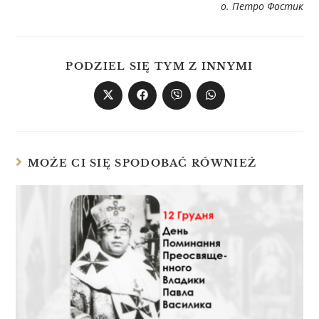
о. Петро Фостик
PODZIEL SIĘ TYM Z INNYMI
MOŻE CI SIĘ SPODOBAĆ RÓWNIEŻ