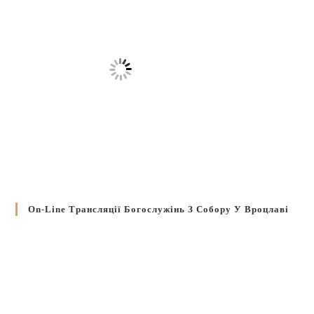
On-Line Трансляції Богослужінь З Собору У Вроцлаві