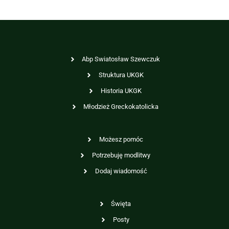
Abp Swiatosław Szewczuk
Struktura UKGK
Historia UKGK
Młodzież Greckokatolicka
Możesz pomóc
Potrzebuję modlitwy
Dodaj wiadomość
Święta
Posty