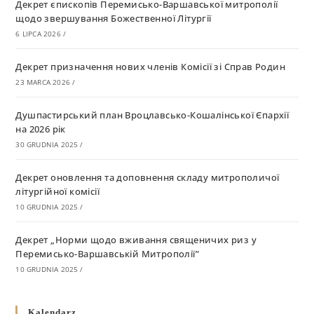
Декрет єпископів Перемисько-Варшавської митрополії
щодо звершування Божественної Літургії
6 LIPCA 2026
/
Декрет призначення нових членів Комісії зі Справ Родин
23 MARCA 2026
/
Душпастирський план Вроцлавсько-Кошалінської Єпархії
на 2026 рік
30 GRUDNIA 2025
/
Декрет оновлення та доповнення складу митрополичої
літургійної комісії
10 GRUDNIA 2025
/
Декрет „Норми щодо вживання священичих риз у
Перемисько-Варшавській Митрополії”
10 GRUDNIA 2025
/
Декрет про відзначення Великодня і всіх рухомих свят за
Kalendarz