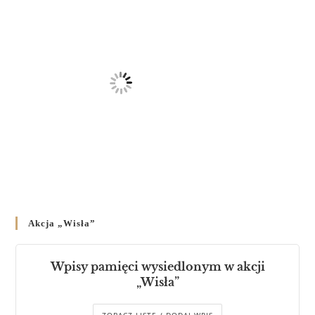
Akcja „Wisła”
Wpisy pamięci wysiedlonym w akcji
„Wisła”