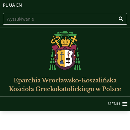
PL
UA
EN
Eparchia Wrocławsko-Koszalińska
Kościoła Greckokatolickiego w Polsce
MENU