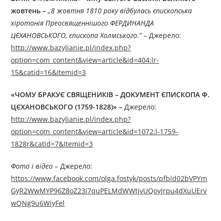
жовтень –
„
8
жовтня
1810
року
відбулась єпископська
хіротонія Преосвященнішого ФЕРДИНАНДА
ЦЄХАНОВСЬКОГО, єпископа Холмського.” –
Джерелo:
http://www.bazylianie.pl/index.php?
option=com_content&view=article&id=404:lr-
15&catid=16&Itemid=3
«ЧОМУ БРАКУЄ СВЯЩЕНИКІВ – ДОКУМЕНТ ЄПИСКОПА Ф.
ЦЄХАНОВСЬКОГО (1759-1828)»
–
Джерелo:
http://www.bazylianie.pl/index.php?
option=com_content&view=article&id=1072:l-1759-
1828r&catid=7&Itemid=3
Фото і відео –
Джерелo:
https://www.facebook.com/olga.fostyk/posts/pfbid02bVPYm
GyR2WwMYP96Z8oZ23i7quPELMdWWtjvUQoyJrpu4dXuUErv
wQNg9u6WiyFel