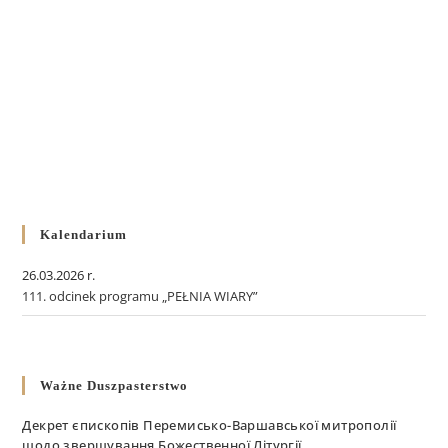
Kalendarium
26.03.2026 r.
111. odcinek programu „PEŁNIA WIARY”
Ważne Duszpasterstwo
Декрет єпископів Перемисько-Варшавської митрополії
щодо звершування Божественної Літургії