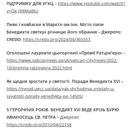
ПІДТРИМКУ ДЛЯ УГКЦ –
https://www.youtube.com/watch?
v=Qg-Hl8MaBtU
Пиво і ковбаски в Марктл-ам-Інн. Місто папи
Бенедикта святкує річницю його обрання – Джерело:
CREDO:
https://credo.pro/2024/04/365553
Оголошені лауреати цьогорічної «Премії Ратцінґера» –
https://www.vaticannews.va/uk/vatican-city/news/2022-
10/premija-ratzingera-2022.html
Як щодня зростати у святості. Поради Венедикта XVI –
https://synod.ugcc.ua/data/yak-shchodnya-zrostaty-u-
svyatosti-porady-venedykta-xvi-14505/
5 ГЕРОЇЧНИХ РОКІВ. БЕНЕДИКТ XVI ВЕДЕ КРІЗЬ БУРЮ
АВІАНОСЕЦЬ СВ. ПЕТРА –
Джерелo:
https://credo.pro/2010/04/22158