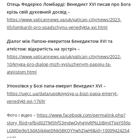
Отець Федеріко Ломбарді: Венедикт XVI писав про Бога
крізь свій духовний досвід –
https://www.vaticannews.va/uk/vatican-city/news/2023-
05/lombardi-pro-spadschynu-venedykta-xvi.html
Діалог між Папою-емеритом Бенедиктом XVI та
атеїстом: відкритість на зустріч –
https://www.vaticannews.va/uk/vatican-city/news/2022-
10/knyga-pro-dialog-mizh-vysluzhenym-papoju-ta-
atejistom.html
Упокоївся у Бозі папа-емерит Венедикт XVI –
https://ugcc.ua/data/upokoyvsya-u-bozi-papa-emeryt-
venedykt-xvi-1769/
Фото і відео –
https://www.facebook.com/permalink.php?
story_fbid=pfbid02TM5hfS3mdwQvhgVvRP6LbBmXTVaYSfdp
LGMDp9pS3dASik4xeDNk58KQYYwhZjwHl&id=10009424254