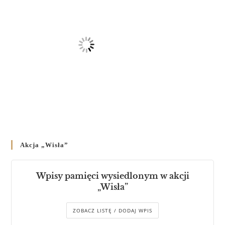
Akcja „Wisła”
Wpisy pamięci wysiedlonym w akcji
„Wisła”
ZOBACZ LISTĘ / DODAJ WPIS