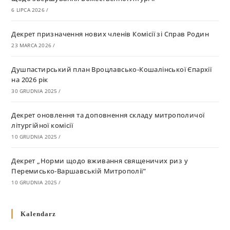
6 LIPCA 2026
/
Декрет призначення нових членів Комісії зі Справ Родин
23 MARCA 2026
/
Душпастирський план Вроцлавсько-Кошалінської Єпархії
на 2026 рік
30 GRUDNIA 2025
/
Декрет оновлення та доповнення складу митрополичої
літургійної комісії
10 GRUDNIA 2025
/
Декрет „Норми щодо вживання священичих риз у
Перемисько-Варшавській Митрополії”
10 GRUDNIA 2025
/
Декрет про відзначення Великодня і всіх рухомих свят за
Kalendarz
григоріанським календарем
10 GRUDNIA 2025
/