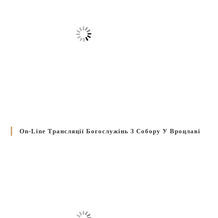
On-Line Трансляції Богослужінь З Собору У Вроцлаві