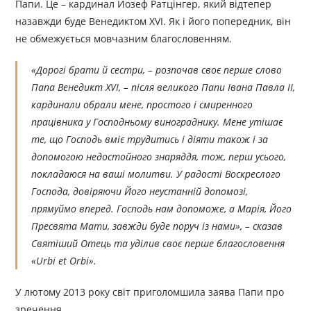
Папи. Це – кардинал Йозеф Ратцінгер, який відтепер
назавжди буде Венедиктом XVI. Як і його попередник, він
не обмежується мовчазним благословенням.
«Дорогі брати й сестри, – розпочав своє перше слово
Папа Венедикт XVI, – після великого Папи Івана Павла ІІ,
кардинали обрали мене, простого і смиренного
працівника у Господньому винограднику. Мене утішає
те, що Господь вміє трудитись і діяти також і за
допомогою недостойного знаряддя, тож, перш усього,
покладаюся на ваші молитви. У радості Воскреслого
Господа, довіряючи Його неустанній допомозі,
прямуймо вперед. Господь нам допоможе, а Марія, Його
Пресвята Мати, завжди буде поруч із нами», – сказав
Святіший Отець та уділив своє перше благословення
«Urbi et Orbi».
У лютому 2013 року світ приголомшила заява Папи про
зречення.