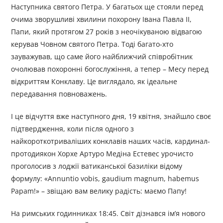
Наступника святого Петра. У багатьох ще стояли перед
очима зворушливі хвилини похорону Івана Павла ІІ,
Папи, який протягом 27 років з неочікуваною відвагою
керував Човном святого Петра. Тоді багато-хто
зауважував, що саме його найближчий співробітник
очолював похоронні богослужіння, а тепер – Месу перед
відкриттям Конклаву. Це виглядало, як ідеальне
передавання повноважень.
І це відчуття вже наступного дня, 19 квітня, знайшло своє
підтвердження, коли після одного з
найкороткотриваліших конклавів наших часів, кардинал-
протодиякон Хорхе Артуро Медіна Естевес урочисто
проголосив з лоджії ватиканської базиліки відому
формулу: «Annuntio vobis, gaudium magnum, habemus
Papam!» – звіщаю вам велику радість: маємо Папу!
На римських годинниках 18:45. Світ дізнався ім’я нового