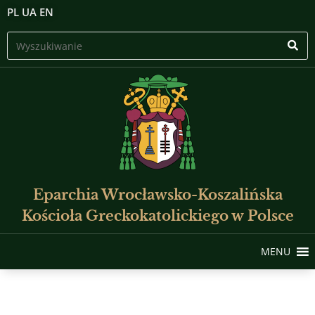
PL
UA
EN
Eparchia Wrocławsko-Koszalińska
Kościoła Greckokatolickiego w Polsce
MENU