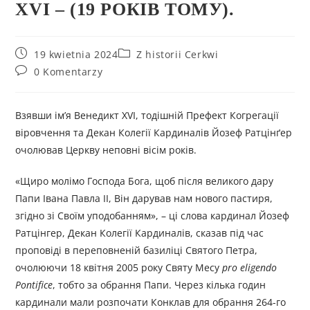
XVI – (19 РОКІВ ТОМУ).
19 kwietnia 2024
Z historii Cerkwi
0 Komentarzy
Взявши ім’я Венедикт XVI, тодішній Префект Когрегації
віровчення та Декан Колегії Кардиналів Йозеф Ратцінґер
очолював Церкву неповні вісім років.
«Щиро молімо Господа Бога, щоб після великого дару
Папи Івана Павла ІІ, Він дарував нам нового пастиря,
згідно зі Своїм уподобанням», – ці слова кардинал Йозеф
Ратцінгер, Декан Колегії Кардиналів, сказав під час
проповіді в переповненій базиліці Святого Петра,
очолюючи 18 квітня 2005 року Святу Месу
pro eligendo
Pontifice
, тобто за обрання Папи. Через кілька годин
кардинали мали розпочати Конклав для обрання 264-го