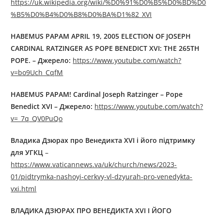
https://uk.wikipedia.org/wiki/%D0%91%D0%B5%D0%BD%D0
%B5%D0%B4%D0%B8%D0%BA%D1%82_XVI
HABEMUS PAPAM APRIL 19, 2005 ELECTION OF JOSEPH
CARDINAL RATZINGER AS POPE BENEDICT XVI: THE 265TH
POPE. – Джерелo:
https://www.youtube.com/watch?
v=bo9Uch_CqfM
HABEMUS PAPAM! Cardinal Joseph Ratzinger – Pope
Benedict XVI – Джерелo:
https://www.youtube.com/watch?
v=_7q_QV0PuQo
Владика Дзюрах про Венедикта XVI і його підтримку
для УГКЦ
–
https://www.vaticannews.va/uk/church/news/2023-
01/pidtrymka-nashoyi-cerkvy-vl-dzyurah-pro-venedykta-
vxi.html
ВЛАДИКА ДЗЮРАХ ПРО ВЕНЕДИКТА XVI І ЙОГО