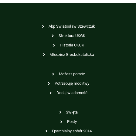
Abp Swiatosław Szewczuk
Struktura UKGK
Historia UKGK
Młodzież Greckokatolicka
Możesz pomóc
Potrzebuję modlitwy
Dodaj wiadomość
Święta
Posty
Eparchialny sobór 2014