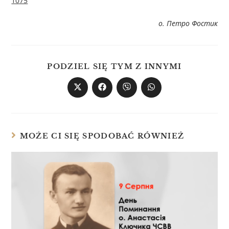
1075
о. Петро Фостик
PODZIEL SIĘ TYM Z INNYMI
MOŻE CI SIĘ SPODOBAĆ RÓWNIEŻ