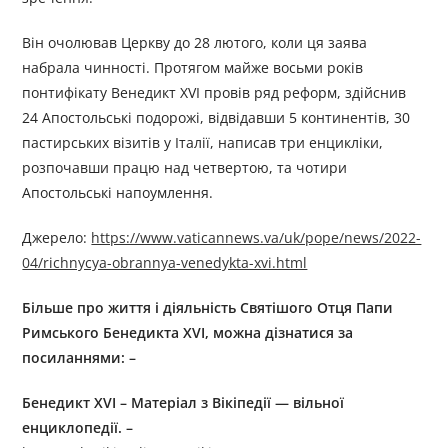
Він очолював Церкву до 28 лютого, коли ця заява
набрала чинності. Протягом майже восьми років
понтифікату Венедикт XVI провів ряд реформ, здійснив
24 Апостольські подорожі, відвідавши 5 континентів, 30
пастирських візитів у Італії, написав три енцикліки,
розпочавши працю над четвертою, та чотири
Апостольські напоумлення.
Джерелo:
https://www.vaticannews.va/uk/pope/news/2022-
04/richnycya-obrannya-venedykta-xvi.html
Більше про життя і діяльність
С
вятішого
О
тця
П
апи
Р
имського
Бенедикт
а
XVI
, можна дізнатися за
посиланням
и
: –
Бенедикт XVI – Матеріал з Вікіпедії — вільної
енциклопедії. –