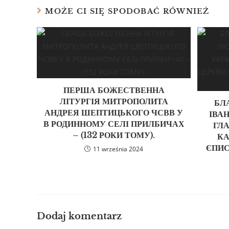
MOŻE CI SIĘ SPODOBAĆ RÓWNIEŻ
ПЕРША БОЖЕСТВЕННА
ЛІТУРГІЯ МИТРОПОЛИТА
БЛ
АНДРЕЯ ШЕПТИЦЬКОГО ЧСВВ У
ІВА
В РОДИННОМУ СЕЛІ ПРИЛБИЧАХ
ГЛА
– (132 РОКИ ТОМУ).
КА
ЄПИС
11 września 2024
Dodaj komentarz