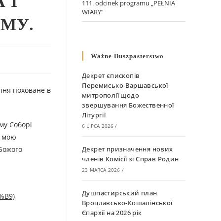
 І
111. odcinek programu „PEŁNIA
WIARY”
ОМУ.
Ważne Duszpasterstwo
Декрет єпископів
Перемисько-Варшавської
рпня поховане в
митрополії щодо
звершування Божественної
Літургії
му Соборі
6 LIPCA 2026
/
ь мою
 Божого
Декрет призначення нових
членів Комісії зі Справ Родин
23 MARCA 2026
/
Душпастирський план
%B9)
Вроцлавсько-Кошалінської
Єпархії на 2026 рік