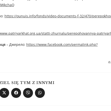
X8WkchaQ
лo:
https://ounuis.info/fonds/video-documents-f-32/470/perepokho
/www.patriyarkhat.org.ua/statti-zhurnalu/perepohovannya-patriyarh
нця
– Джерелo:
https://www.facebook.com/permalink.php?
о
ZIEL SIĘ TYM Z INNYMI