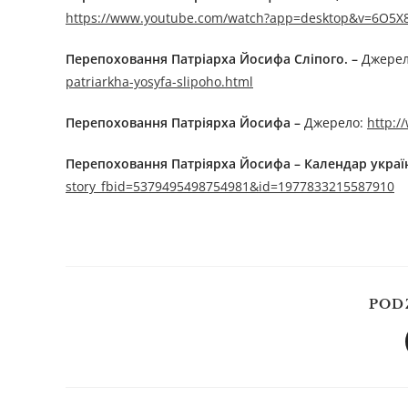
https://www.youtube.com/watch?app=desktop&v=6O5
Перепоховання Патріарха Йосифа Сліпого.
–
Джере
patriarkha-yosyfa-slipoho.html
Перепоховання Патріярха Йосифа –
Джерелo:
http:/
Перепоховання Патріярха Йосифа – Календар украї
story_fbid=5379495498754981&id=1977833215587910
POD