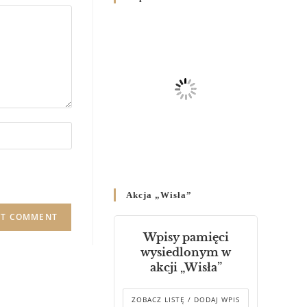
Родин
4 GRUDNIA 2024
/
Декрет владики Володимира
про утворення Комісії до
Справ Молоді та встановленя
складу Катихитичної Комісії
18 PAŹDZIERNIKA 2024
/
Декрет „Проголошення та
оприлюднення постанов
Синоду Єпископів УГКЦ,
який відбувся у Зарваниці, в
Akcja „Wisła”
днях 2-12 липня 2024 р.”
4 PAŹDZIERNIKA 2024
/
Wpisy pamięci
Декрет єпископів
wysiedlonym w
Перемисько-Варшавської
akcji „Wisła”
Митрополії стосовно
звершування Божественної
літургії
ZOBACZ LISTĘ / DODAJ WPIS