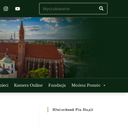
ieci
Kamera Online
Fundacja
Możesz Pomóc
Ювілейний Рік Надії