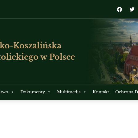
ko-Koszalińska
olickiego w Polsce
stwo
Dokumenty
Multimedia
Kontakt
Ochrona Dz