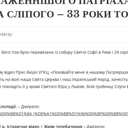
АЖЕННІШОГО ПАТРІАХА
 СЛІПОГО – 33 РОКИ Т
ntarzy
 його тіло було перевезене із собору Святої Софії в Римі і 29 се
ному відео Прес-бюро УГКЦ. «Поховайте мене в нашому Патріяршо
уть на волі наша Свята Церква і наш Український Нарід, занесіт
 покладіть її у храмі Святого Юра у Львові, біля гробниці Слуги
клопедії.
– Джерелo:
D1%81%D0%B8%D1%84_(%D0%A1%D0%BB%D1%96%D0%BF%D0%B8%D0
 р. Історичне відео | Живе телебачення
–
Джерелo: