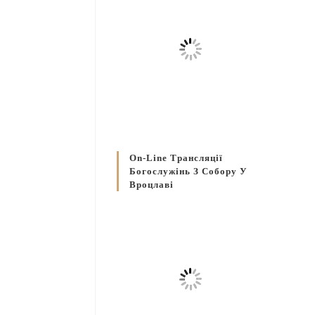
On-Line Трансляції
Богослужінь З Собору У
Вроцлаві