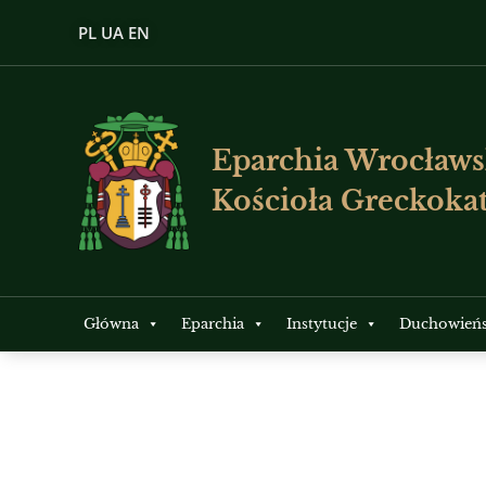
PL
UA
EN
Eparchia Wrocławs
Kościoła Greckokat
Główna
Eparchia
Instytucje
Duchowień