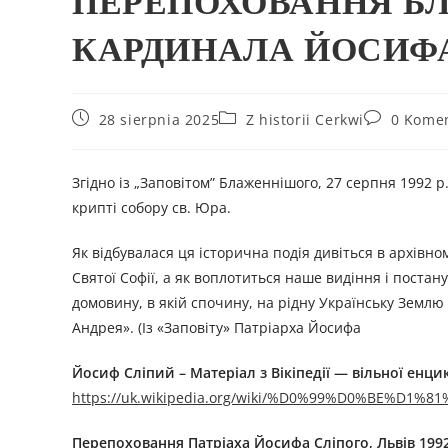
ПЕРЕПОХОВАННЯ БЛ
КАРДИНАЛА ЙОСИФА
28 sierpnia 2025
Z historii Cerkwi
0 Kome
Згідно із „Заповітом” Блаженнішого, 27 серпня 1992 р.
крипті собору св. Юра.
Як відбувалася ця історична подія дивіться в архів
Святої Софії, а як воплотиться наше видіння і постан
домовину, в якій спочину, на рідну Українську Землю і
Андрея». (Із «Заповіту» Патріарха Йосифа
Йосиф Сліпий – Матеріал з Вікіпедії — вільної енци
https://uk.wikipedia.org/wiki/%D0%99%D0%BE%
Перепоховання Патріаха Йосифа Сліпого, Львів 1992