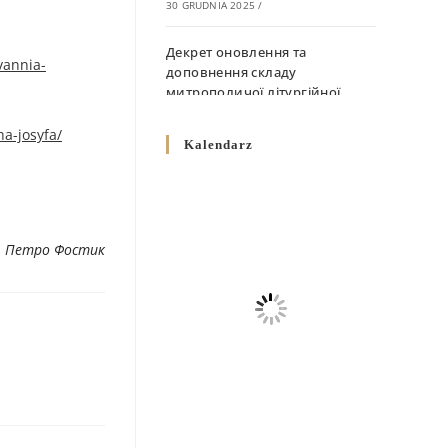
30 GRUDNIA 2025
/
Декрет оновлення та
vannia-
доповнення складу
митрополичої літургійної
комісії
a-josyfa/
10 GRUDNIA 2025
/
Kalendarz
Декрет „Норми щодо
вживання священичих риз у
Перемисько-Варшавській
Митрополії”
. Петро Фостик
10 GRUDNIA 2025
/
Декрет про відзначення
Великодня і всіх рухомих
свят за григоріанським
календарем
10 GRUDNIA 2025
/
Декрет проголошення та