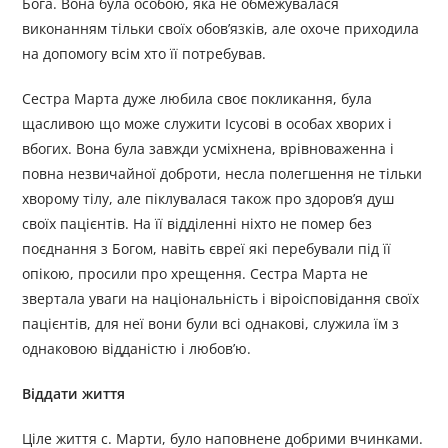
Бога. Вона була особою, яка не обмежувалася
виконанням тільки своїх обов’язків, але охоче приходила
на допомогу всім хто її потребував.
Сестра Марта дуже любила своє покликання, була
щасливою що може служити Ісусові в особах хворих і
вбогих. Вона була завжди усміхнена, врівноваженна і
повна незвичайної доброти, несла полегшення не тільки
хворому тілу, але піклувалася також про здоров’я душ
своїх пацієнтів. На її відділенні ніхто не помер без
поєднання з Богом, навіть євреї які перебували під її
опікою, просили про хрещення. Сестра Марта не
звертала уваги на національність і віроісповідання своїх
пацієнтів, для неї вони були всі однакові, служила їм з
однаковою відданістю і любов’ю.
Віддати життя
Ціле життя с. Марти, було наповнене добрими вчинками.