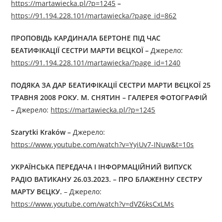
https://martawiecka.pl/?p=1245
–
https://91.194.228.101/martawiecka/?page_id=862
ПРОПОВІДЬ КАРДИНАЛA БЕРТОНЕ ПІД ЧАС
БЕАТИФІКАЦІЇ СЕСТРИ МАРТИ ВЄЦКОЇ –
Джерелo:
https://91.194.228.101/martawiecka/?page_id=1240
ПОДЯКА ЗА ДАР БЕАТИФІКАЦІЇ СЕСТРИ МАРТИ ВЄЦКОЇ 25
ТРАВНЯ 2008 РОКУ. М. СНЯТИН – ГАЛЕРЕЯ ФОТОГРАФІЙ
–
Джерелo:
https://martawiecka.pl/?p=1245
Szarytki Kraków –
Джерелo:
https://www.youtube.com/watch?v=YyiUv7-INuw&t=10s
УКРАЇНСЬКА ПЕРЕДАЧА І ІНФОРМАЦІЙНИЙ ВИПУСК
РАДІО ВАТИКАНУ 26.03.2023. – ПРО
БЛ
A
Ж
E
ННУ СЕСТРУ
МАРТУ ВЄЦКУ.
– Джерелo:
https://www.youtube.com/watch?v=dVZ6ksCxLMs