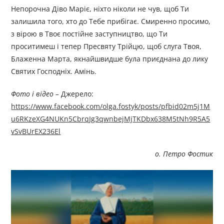
Непорочна Діво Маріє, ніхто ніколи не чув, щоб Ти
залишила того, хто до Тебе прибігає. Смиренно просимо,
з вірою в Твоє постійне заступництво, що Ти
проситимеш і тепер Пресвяту Трійцю, щоб слуга Твоя,
Блаженна Марта, якнайшвидше була приєднана до лику
Святих Господніх. Амінь.
Фото і відео –
Джерелo:
https://www.facebook.com/olga.fostyk/posts/pfbid02m5j1M
u6RKzeXG4NUKn5CbrqJg3qwnbejMjTKDbx638M5tNh9R5A5
vSvBUrEX236El
о. Петро Фостик