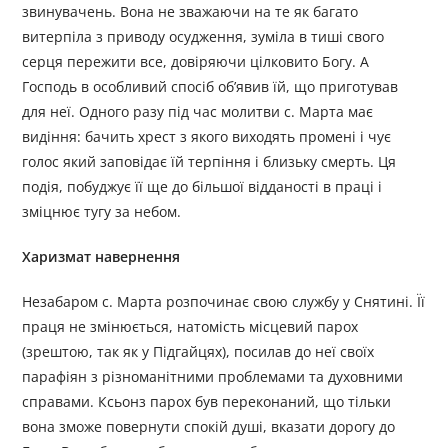
звинувачень. Вона не зважаючи на те як багато
витерпіла з приводу осудження, зуміла в тиші свого
серця пережити все, довіряючи цілковито Богу. А
Господь в особливий спосіб об’явив їй, що приготував
для неї. Одного разу під час молитви с. Марта має
видіння: бачить хрест з якого виходять промені і чує
голос який заповідає їй терпіння і близьку смерть. Ця
подія, побуджує її ще до більшої відданості в праці і
зміцнює тугу за небом.
Харизмат навернення
Незабаром с. Марта розпочинає свою службу у Снятині. Її
праця не змінюється, натомість місцевий парох
(зрештою, так як у Підгайцях), посилав до неї своїх
парафіян з різноманітними проблемами та духовними
справами. Ксьонз парох був переконаний, що тільки
вона зможе повернути спокій душі, вказати дорогу до