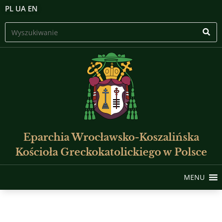
PL
UA
EN
Eparchia Wrocławsko-Koszalińska
Kościoła Greckokatolickiego w Polsce
MENU