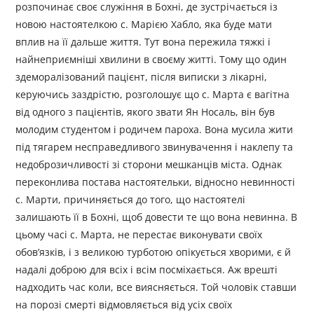
розпочинає своє служіння в Бохні, де зустрічається із
новою настоятелкою с. Марією Хабло, яка буде мати
вплив на її дальше життя. Тут вона пережила тяжкі і
найнеприємніші хвилини в своєму житті. Тому що один
здеморалізований пацієнт, після виписки з лікарні,
керуючись заздрістю, розголошує що с. Марта є вагітна
від одного з пацієнтів, якого звати Ян Носаль, він був
молодим студентом і родичем пароха. Вона мусила жити
під тягарем несправедливого звинувачення і наклепу та
недоброзичливості зі сторони мешканців міста. Однак
переконлива постава настоятельки, відносно невинності
с. Марти, причиняється до того, що настоятелі
залишають її в Бохні, щоб довести те що вона невинна. В
цьому часі с. Марта, не перестає виконувати своїх
обов’язків, і з великою турботою опікується хворими, є й
надалі доброю для всіх і всім посміхається. Аж врешті
надходить час коли, все виясняється. Той чоловік ставши
на порозі смерті відмовляється від усіх своїх