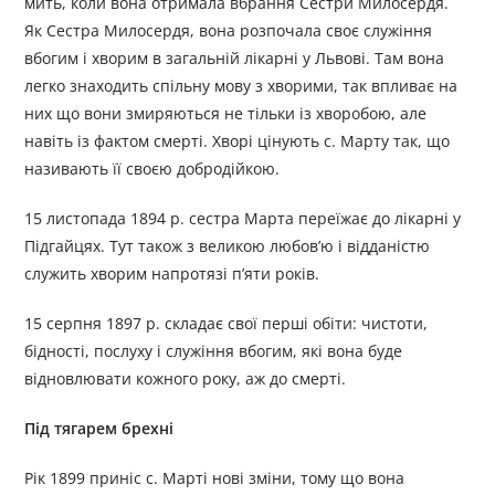
мить, коли вона отримала вбрання Сестри Милосердя.
Як Сестра Милосердя, вона розпочала своє служіння
вбогим і хворим в загальній лікарні у Львові. Там вона
легко знаходить спільну мову з хворими, так впливає на
них що вони змиряються не тільки із хворобою, але
навіть із фактом смерті. Хворі цінують с. Марту так, що
називають її своєю добродійкою.
15 листопада 1894 р. сестра Марта переїжає до лікарні у
Підгайцях. Тут також з великою любов’ю і відданістю
служить хворим напротязі п’яти років.
15 серпня 1897 р. складає свої перші обіти: чистоти,
бідності, послуху і служіння вбогим, які вона буде
відновлювати кожного року, аж до смерті.
Під тягарем брехні
Рік 1899 приніс с. Марті нові зміни, тому що вона