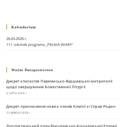
Kalendarium
26.03.2026 r.
111. odcinek programu „PEŁNIA WIARY”
Ważne Duszpasterstwo
Декрет єпископів Перемисько-Варшавської митрополії
щодо звершування Божественної Літургії
6 LIPCA 2026
/
Декрет призначення нових членів Комісії зі Справ Родин
23 MARCA 2026
/
Душпастирський план Вроцлавсько-Кошалінської Єпархії