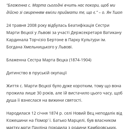
“Блаженна с. Марта сьогодні вчить нас покори, щоб ми
дійсно зі смиренням вміли приймати те, що є.” – о. Ян Тшоп
24 травня 2008 року відбулась Беатифiкацiя Сестри
Марти Вєцкої у Львові за участi Держсекретаря Ватикану
Кардиналa Торчiзiо Бертоне в Парку Культури ім.
Богдана Хмельницького у Львовi.
Блaжeннa Сестра Марта Вєцка (1874-1904)
Дитинство в пруській окупації
Життя с. Марти Вєцкої було дуже коротким, тому що вона
прожила лише 30 років, але їй вистачило цього часу, щоб
душа її взнеслася на вижини святості.
Народилася 12 січня 1874 р. селі Новий Вєц неподалік від
Кожешини на Помор’ ї. Батько Марцелі, був власником
маєтку,мати Пауліна походила з родини Камбровських.