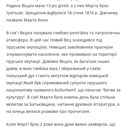
Родина Вєцкіх мала 13-ро дітей, а з них Марта була
третьою. Хрещення відбулося 18 січня 1874 р. Дівчинку
назвали Марта Анна.
В сім’ ї Вєцкіх панувала глибоко релігійна та патріотична
атмосфера. В цей час Новий Вєц знаходився під
пруською окупацією. Німецькі завойовники прагнули
згерманізувати населення, яке проживало на території
пруської окупації. Домівка Вєцкіх, як багатьох інших
домів, в яких глибока віра і збережиний у сім’ях
польський дух стають могутнім відпором німецькій
окупації.Який був спрямований супроти пруського
націоналізму названого kulturkamf, що означає “битва за
культуру”. В сім’ї Марти була кожень день була спільна
молитва за Батьківщину, читання духовної літератури, а
на кінець велися розмови про прочитане.
Коли Марті було 2 роки вона дуже важко захворіла, що