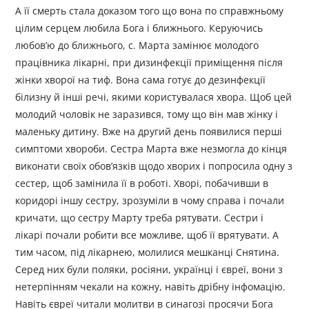
А її смерть стала доказом того що вона по справжньому
цілим серцем любила Бога і ближнього. Керуючись
любов’ю до ближнього, с. Марта замінює молодого
працівника лікарні, при дизинфекції приміщення після
жінки хворої на тиф. Вона сама готує до дезинфекції
білизну й інші речі, якими користувалася хвора. Щоб цей
молодий чоловік не заразився, тому що він мав жінку і
маленьку дитину. Вже на другий день появилися перші
симптоми хвороби. Сестра Марта вже незмогла до кінця
виконати своїх обов’язків щодо хворих і попросила одну з
сестер, щоб замінила її в роботі. Хворі, побачивши в
коридорі іншу сестру, зрозуміли в чому справа і почали
кричати, що сестру Марту треба рятувати. Сестри і
лікарі почали робити все можливе, щоб її врятувати. А
тим часом, під лікарнею, молилися мешканці Снятина.
Серед них були поляки, росіяни, українці і євреї, вони з
нетерпінням чекали на кожну, навіть дрібну інфомацію.
Навіть євреї читали молитви в синагозі просячи Бога