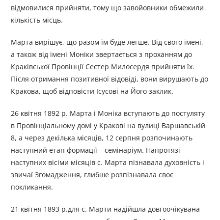
відмовилися прийняти, тому що завойовники обмежили
кількість місць.
Марта вирішує, що разом їм буде легше. Від свого імені,
а також від імені Моніки звертається з проханням до
Краківської Провінції Сестер Милосердя прийняти їх.
Після отримання позитивної відовіді, вони вирушають до
Кракова, щоб відповісти Ісусові на Його заклик.
26 квітня 1892 р. Марта і Моніка вступають до постуляту
в Провінціальному домі у Кракові на вулиці Варшавській
8, а через декілька місяців, 12 серпня розпочинають
наступний етап формації – семінаріум. Напротязі
наступних вісіми місяців с. Марта пізнавала духовність і
звичаї Згомадження, глибше розпізнавала своє
покликання.
21 квітня 1893 р.для с. Марти надійшла довгоочікувана