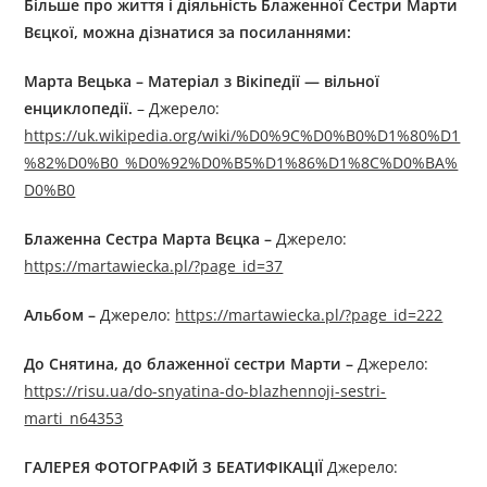
Більше про життя і діяльність
Блaжeнної Сестри Марти
Вєцкої
, можна дізнатися за посиланнями:
Марта Вецька – Матеріал з Вікіпедії — вільної
енциклопедії.
– Джерелo:
https://uk.wikipedia.org/wiki/%D0%9C%D0%B0%D1%80%D1
%82%D0%B0_%D0%92%D0%B5%D1%86%D1%8C%D0%BA%
D0%B0
Блaжeннa Сестра Марта Вєцка –
Джерелo:
https://martawiecka.pl/?page_id=37
Альбом –
Джерелo:
https://martawiecka.pl/?page_id=222
До Снятина, до блаженної сестри Марти
–
Джерелo:
https://risu.ua/do-snyatina-do-blazhennoji-sestri-
marti_n64353
ГАЛЕРЕЯ ФОТОГРАФІЙ З БЕАТИФІКАЦІЇ
Джерелo: