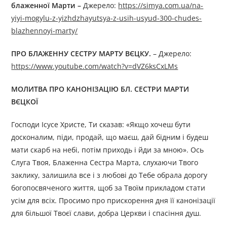
блаженної Марти –
Джерелo:
https://simya.com.ua/na-
yiyi-mogylu-z-yizhdzhayutsya-z-usih-usyud-300-chudes-
blazhennoyi-marty/
ПРО
БЛA
ЖE
ННУ СЕСТРУ МАРТУ ВЄЦКУ.
– Джерелo:
https://www.youtube.com/watch?v=dVZ6ksCxLMs
МОЛИТВА ПРО КАНОНІЗАЦІЮ БЛ. СЕСТРИ МАРТИ
ВЄЦКОЇ
Господи Ісусе Христе, Ти сказав: «Якщо хочеш бути
досконалим, піди, продай, що маєш, дай бідним і будеш
мати скарб на небі, потім приходь і йди за мною». Ось
Слуга Твоя, Блаженна Сестра Марта, слухаючи Твого
заклику, залишила все і з любові до Тебе обрала дорогу
богопосвяченого життя, щоб за Твоїм прикладом стати
усім для всіх. Просимо про прискорення дня її канонізації
для більшої Твоєї слави, добра Церкви і спасіння душ.