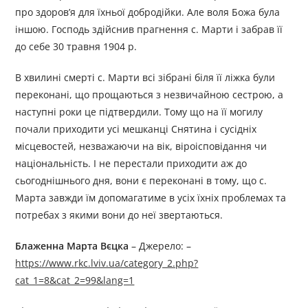
про здоров’я для їхньої добродійки. Але воля Божа була
іншою. Господь здійснив прагнення с. Марти і забрав її
до себе 30 травня 1904 р.
В хвилині смерті с. Марти всі зібрані біля її ліжка були
переконані, що прощаються з незвичайною сестрою, а
наступні роки це підтвердили. Тому що на її могилу
почали приходити усі мешканці Снятина і сусідніх
місцевостей, незважаючи на вік, віроісповідання чи
національність. І не перестали приходити аж до
сьогоднішнього дня, вони є переконані в тому, що с.
Марта завжди їм допомагатиме в усіх їхніх проблемах та
потребах з якими вони до неї звертаються.
Блаженна Марта Вєцка
– Джерелo: –
https://www.rkc.lviv.ua/category_2.php?
cat_1=8&cat_2=99&lang=1