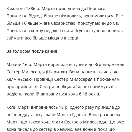
3 жовтня 1886 р. Марта приступила до Першого
Причастя. Відтоді більше ніж колись, вона молиться. Все
більше і більше живе Євхаристєю, приступаючи до Св.
Причастя в кожну неділю і свята. Ісус поступово починає
займати все більше місця в її серці.
За голосом покликання
Маючи 16 р. Марта вирішила вступити до Згромадження
Сестер Милосердя (Шаритки). Вона написала листа до
Хелміньської Провінції Сестер Милосердя з проханням
про прийняття. Сестри пообцяли їй, що приймуть її з
радістю, коли їй виповниться хоча б 18 років.
Коли Марті виповнилось 18 р. одного разу прийшла до
неї її подруга, яку звали Моніка Гданєц. Вона розповіла
Марті, що також хоче стати Сестрою Милосердя. Що вже
вона писала до сестер в Хелмно, але вони її поки що