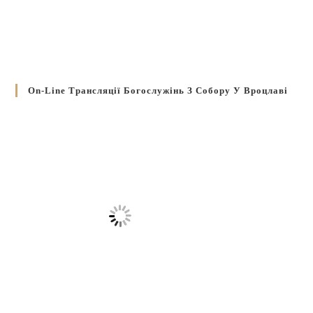
On-Line Трансляції Богослужінь З Собору У Вроцлаві