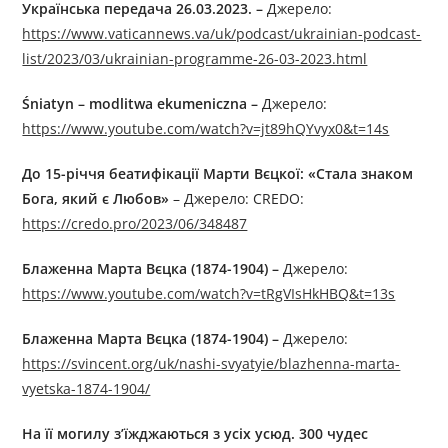
Українська передача 26
.03.2023.
–
Джерелo:
https://www.vaticannews.va/uk/podcast/ukrainian-podcast-
list/2023/03/ukrainian-programme-26-03-2023.html
Śniatyn – modlitwa ekumeniczna
–
Джерелo:
https://www.youtube.com/watch?v=jt89hQYvyx0&t=14s
До 15-річчя беатифікації Марти Вєцкої: «Стала знаком
Бога, який є Любов»
– Джерело: CREDO:
https://credo.pro/2023/06/348487
Блаженна Марта Вєцка (1874-1904) –
Джерелo:
https://www.youtube.com/watch?v=tRgVIsHkHBQ&t=13s
Блаженна Марта Вєцка (1874-1904) –
Джерелo:
https://svincent.org/uk/nashi-svyatyie/blazhenna-marta-
vyetska-1874-1904/
На її могилу з’їжджаються з усіх усюд. 300 чудес