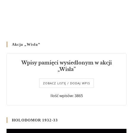
Akcja „Wisła”
Wpisy pamięci wysiedlonym w akcji
„Wisła”
ZOBACZ LISTĘ / DODAJ WPIS
Ilość wpisów: 3865
HOLODOMOR 1932-33