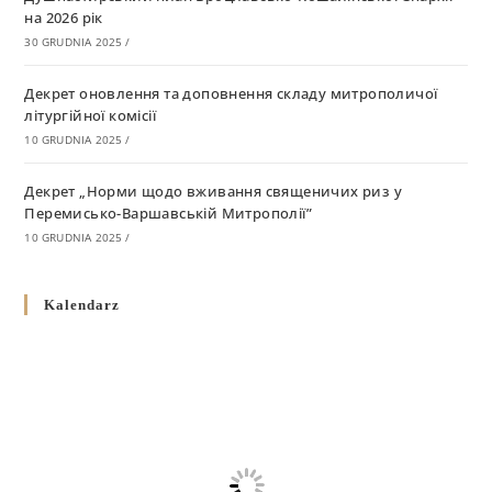
на 2026 рік
30 GRUDNIA 2025
/
Декрет оновлення та доповнення складу митрополичої
літургійної комісії
10 GRUDNIA 2025
/
Декрет „Норми щодо вживання священичих риз у
Перемисько-Варшавській Митрополії”
10 GRUDNIA 2025
/
Декрет про відзначення Великодня і всіх рухомих свят за
Kalendarz
григоріанським календарем
10 GRUDNIA 2025
/
Декрет проголошення та оприлюдення постанов Синоду
Єпископів УГКЦ як зобов’язуючі на території
Вроцлавсько-Кошалінської Єпархії
5 LISTOPADA 2025
/