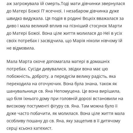
аж загрожувала їй смерть.Тоді мати дівчинки звернулася
до Матері Божої П’ ясечної. І незабаром дівчинка дуже
швидко видужала. Ця подія в родині Вєцкіх вважалася за
диво і мала великий вплив на пізніший стосунок Марти
до Матері Божої. Вона ціле життя молилася до Неї в усіх
своїх потребах і засвідчила, що Марія ніколи нівчому їй
не відмовила.
Мала Марта охоче допомагала матері в домашніх
потребах. Сусіди дивувалися, звідки вона має цю
побожність, доброту, а передусім велику радість, яка
переходила на оточуючих. Вона була знана, також як
шанувальниця св. Яна Непомуцена. Це вона вирішила,
що біля їхнього дому при головній дорозі встановили на
високому постументі фігуру св. Яна. Там можна було її
дуже часто побачити, як молилася. Вона ціле життя мала
особливу пошану до св. Яна, яку защепив в її дитячому
серці ксьонз катехист.