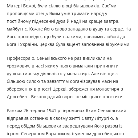
Матері Божої, були сіллю в оці більшовиків. Своїми
проповідями отець Яким умів тримати народ у
постійному піднесенні духа й надії на краще завтра,
майбутнє. Кожне його слово западало в душу та серце. На
його проповідях, що були палкими, повними любові до
Бога і України, церква була вщент заповнена віруючими.
Професора о. Сеньківського не раз викликали на
«розмови», в часі яких у нього вимагали припинити
душпастирську діяльність у монастирі. Але він ще з
більшою силою та завзяттям організовував маси на
збереження вірності Церкві, збереження монастиря в
Дрогобичі. Безпощадний ворог не міг цього простити.
Ранком 26 червня 1941 р. ієромонах Яким Сеньківський
відправив останню в своєму житті Святу Літургію, а
перед обідом більшовики заарештували його разом із
ієром. Северяном Бараником, ігуменом дрогобицького