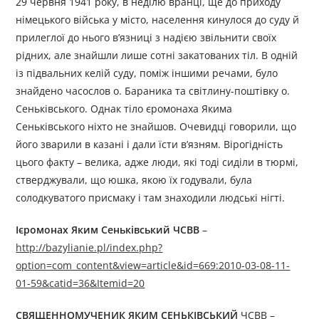
29 червня 1941 року, в неділю вранці, ще до приходу
німецького війська у місто, населення кинулося до суду й
прилеглої до нього в’язниці з надією звільнити своїх
рідних, але знайшли лише сотні закатованих тіл. В одній
із підвальних келій суду, поміж іншими речами, було
знайдено часослов о. Бараника та світлину-поштівку о.
Сеньківського. Однак тіло єромонаха Якима
Сеньківського ніхто не знайшов. Очевидці говорили, що
його зварили в казані і дали їсти в’язням. Вірогідність
цього факту – велика, адже люди, які тоді сиділи в тюрмі,
стверджували, що юшка, якою їх годували, була
солодкуватого присмаку і там знаходили людські нігті.
Ієромонах Яким Сеньківський ЧСВВ
–
http://bazylianie.pl/index.php?
option=com_content&view=article&id=669:2010-03-08-11-
01-59&catid=36&Itemid=20
СВЯЩЕННОМУЧЕНИК ЯКИМ СЕНЬКІВСЬКИЙ
ЧСВВ –