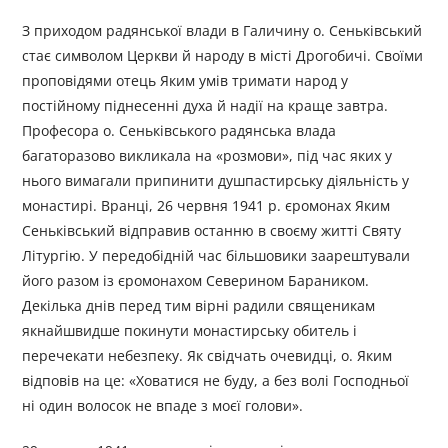
З приходом радянської влади в Галичину о. Сеньківський
стає символом Церкви й народу в місті Дрогобичі. Своїми
проповідями отець Яким умів тримати народ у
постійному піднесенні духа й надії на краще завтра.
Професора о. Сеньківського радянська влада
багаторазово викликала на «розмови», під час яких у
нього вимагали припинити душпастирську діяльність у
монастирі. Вранці, 26 червня 1941 р. єромонах Яким
Сеньківський відправив останню в своєму житті Святу
Літургію. У передобідній час більшовики заарештували
його разом із єромонахом Северином Бараником.
Декілька днів перед тим вірні радили священикам
якнайшвидше покинути монастирську обитель і
перечекати небезпеку. Як свідчать очевидці, о. Яким
відповів на це: «Ховатися не буду, а без волі Господньої
ні один волосок не впаде з моєї голови».