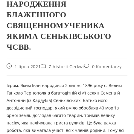
НАРОДЖЕННЯ
БЛАЖЕННОГО
СВЯЩЕННОМУЧЕНИКА
ЯКИМА СЕНЬКІВСЬКОГО
ЧСВВ.
1 lipca 2021
Z historii Cerkwi
0 Komentarzy
Ієром. Яким Іван народився 2 липня 1896 року с. Великі
Гаї коло Тернополя в багатодітній сім’ї селян Семена й
Антоніни (із Кардубів) Сеньківських. Батько його –
досвідчений господар, який вміло обробляв 40 морґів
орної землі, доглядав багато тварин, тримав велику
пасіку, яка налічувала триста вуликів. Це була важка
робота, яка вимагала участі всіх членів родини. Тому всі