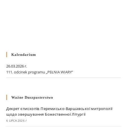
Kalendarium
26.03.2026 r.
111. odcinek programu „PEŁNIA WIARY”
Ważne Duszpasterstwo
Декрет єпископів Перемисько-Варшавської митрополії
щодо звершування Божественної Літургії
6 LIPCA 2026
/