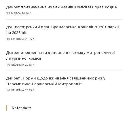
Декрет призначення нових членів Комісії зі Справ Родин
23 MARCA 2026
/
Душпастирський план Вроцлавсько-Кошалінської Єпархії
на 2026 рік
30 GRUDNIA 2025
/
Декрет оновлення та доповнення складу митрополичої
літургійної комісії
10 GRUDNIA 2025
/
Декрет „Норми щодо вживання священичих риз у
Перемисько-Варшавській Митрополії”
10 GRUDNIA 2025
/
Декрет про відзначення Великодня і всіх рухомих свят за
Kalendarz
григоріанським календарем
10 GRUDNIA 2025
/