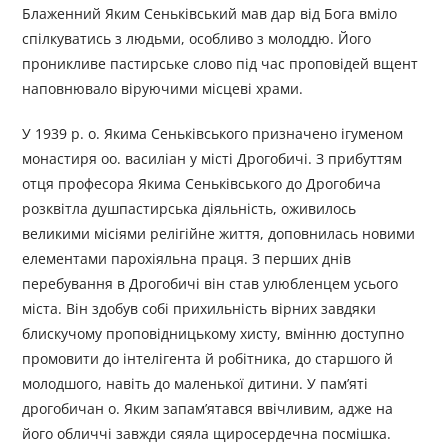
Блаженний Яким Сеньківський мав дар від Бога вміло
спілкуватись з людьми, особливо з молоддю. Його
проникливе пастирське слово під час проповідей вщент
наповнювало віруючими місцеві храми.
У 1939 р. о. Якима Сеньківського призначено ігуменом
монастиря оо. василіан у місті Дрогобичі. З прибуттям
отця професора Якима Сеньківського до Дрогобича
розквітла душпастирська діяльність, оживилось
великими місіями релігійне життя, доповнилась новими
елементами парохіяльна праця. З перших днів
перебування в Дрогобичі він став улюбленцем усього
міста. Він здобув собі прихильність вірних завдяки
блискучому проповідницькому хисту, вмінню доступно
промовити до інтелігента й робітника, до старшого й
молодшого, навіть до маленької дитини. У пам’яті
дрогобичан о. Яким запам’ятався ввічливим, адже на
його обличчі завжди сяяла щиросердечна посмішка.