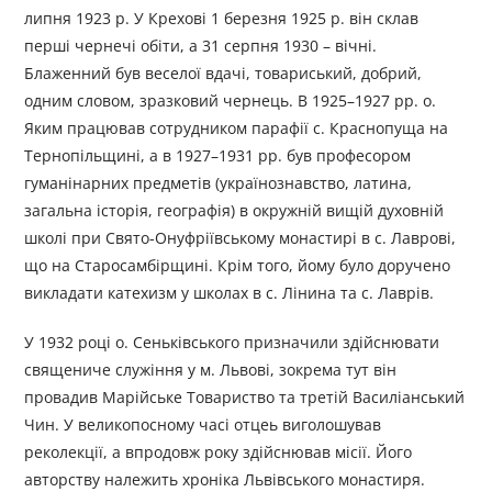
липня 1923 р. У Крехові 1 березня 1925 р. він склав
перші чернечі обіти, а 31 серпня 1930 – вічні.
Блаженний був веселої вдачі, товариський, добрий,
одним словом, зразковий чернець. В 1925–1927 pp. о.
Яким працював сотрудником парафії с. Краснопуща на
Тернопільщині, а в 1927–1931 pp. був професором
гуманінарних предметів (українознавство, латина,
загальна історія, географія) в окружній вищій духовній
школі при Свято-Онуфріївському монастирі в с. Лаврові,
що на Старосамбірщині. Крім того, йому було доручено
викладати катехизм у школах в с. Лінина та с. Лаврів.
У 1932 році о. Сеньківського призначили здійснювати
священиче служіння у м. Львові, зокрема тут він
провадив Марійське Товариство та третій Василіанський
Чин. У великопосному часі отцеь виголошував
реколекції, а впродовж року здійснював місії. Його
авторству належить хроніка Львівського монастиря.