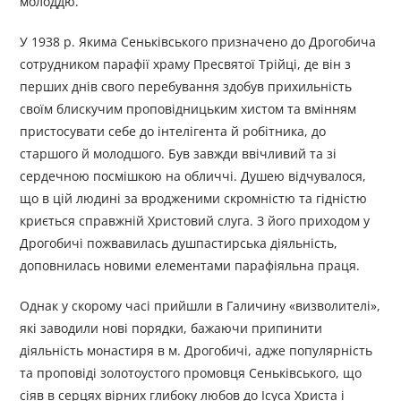
молоддю.
У 1938 р. Якима Сеньківського призначено до Дрогобича
сотрудником парафії храму Пресвятої Трійці, де він з
перших днів свого перебування здобув прихильність
своїм блискучим проповідницьким хистом та вмінням
пристосувати себе до інтелігента й робітника, до
старшого й молодшого. Був завжди ввічливий та зі
сердечною посмішкою на обличчі. Душею відчувалося,
що в цій людині за вродженими скромністю та гідністю
криється справжній Христовий слуга. З його приходом у
Дрогобичі пожвавилась душпастирська діяльність,
доповнилась новими елементами парафіяльна праця.
Однак у скорому часі прийшли в Галичину «визволителі»,
які заводили нові порядки, бажаючи припинити
діяльність монастиря в м. Дрогобичі, адже популярність
та проповіді золотоустого промовця Сеньківського, що
сіяв в серцях вірних глибоку любов до Ісуса Христа і