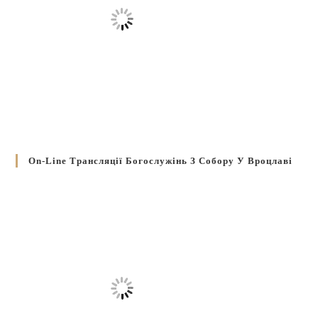
On-Line Трансляції Богослужінь З Собору У Вроцлаві