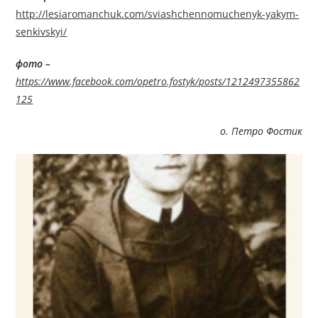
http://lesiaromanchuk.com/sviashchennomuchenyk-yakym-
senkivskyi/
фото –
https://www.facebook.com/opetro.fostyk/posts/1212497355862
125
о. Петро Фостик