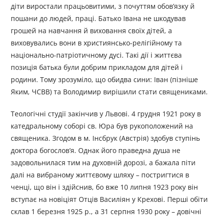
діти виростали працьовитими, з почуттям обов’язку й
пошани до людей, праці. Батько Івана не шкодував
грошей на навчання й виховання своїх дітей, а
виховувались вони в християнсько-релігійному та
національно-патріотичному дусі. Такі дії і життєва
позиція батька були добрим прикладом для дітей і
родини. Тому зрозуміло, що обидва сини: Іван (пізніше
Яким, ЧСВВ) та Володимир вирішили стати священиками.
Теологічні студії закінчив у Львові. 4 грудня 1921 року в
катедральному соборі св. Юра був рукоположений на
священика. Згодом в м. Інсбрук (Австрія) здобув ступінь
доктора богослов’я. Однак його праведна душа не
задовольнилася тим на духовній дорозі, а бажала піти
далі на вибраному життєвому шляху – постригтися в
ченці, що він і здійснив, бо вже 10 липня 1923 року він
вступає на новіціят Отців Василіян у Крехові. Перші обіти
склав 1 березня 1925 р., а 31 серпня 1930 року – довічні