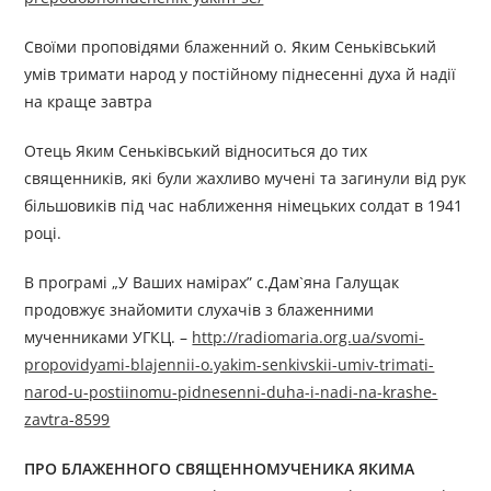
Своїми проповідями блаженний о. Яким Сеньківський
умів тримати народ у постійному піднесенні духа й надії
на краще завтра
Отець Яким Сеньківський відноситься до тих
священників, які були жахливо мучені та загинули від рук
більшовиків під час наближення німецьких солдат в 1941
році.
В програмі „У Ваших намірах” с.Дам`яна Галущак
продовжує знайомити слухачів з блаженними
мученниками УГКЦ. –
http://radiomaria.org.ua/svomi-
propovidyami-blajennii-o.yakim-senkivskii-umiv-trimati-
narod-u-postiinomu-pidnesenni-duha-i-nadi-na-krashe-
zavtra-8599
ПРО БЛАЖЕННОГО СВЯЩЕННОМУЧЕНИКА ЯКИМА