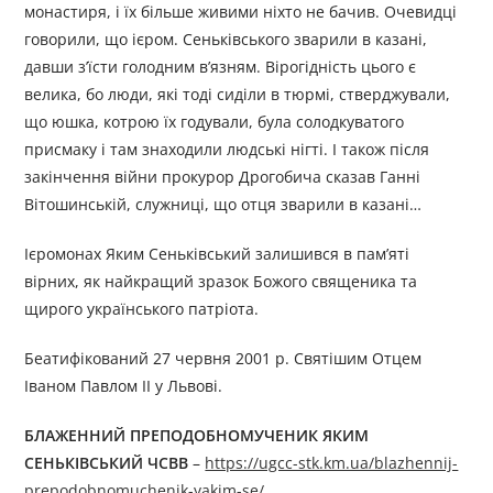
монастиря, і їх більше живими ніхто не бачив. Очевидці
говорили, що ієром. Сеньківського зварили в казані,
давши з’їсти голодним в’язням. Вірогідність цього є
велика, бо люди, які тоді сиділи в тюрмі, стверджували,
що юшка, котрою їх годували, була солодкуватого
присмаку і там знаходили людські нігті. І також після
закінчення війни прокурор Дрогобича сказав Ганні
Вітошинській, служниці, що отця зварили в казані…
Ієромонах Яким Сеньківський залишився в пам’яті
вірних, як найкращий зразок Божого священика та
щирого українського патріота.
Беатифікований 27 червня 2001 р. Святішим Отцем
Іваном Павлом ІІ у Львові.
БЛАЖЕННИЙ ПРЕПОДОБНОМУЧЕНИК ЯКИМ
СЕНЬКІВСЬКИЙ ЧСВВ
–
https://ugcc-stk.km.ua/blazhennij-
prepodobnomuchenik-yakim-se/