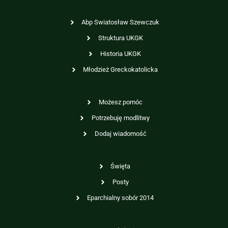
Abp Swiatosław Szewczuk
Struktura UKGK
Historia UKGK
Młodzież Greckokatolicka
Możesz pomóc
Potrzebuję modlitwy
Dodaj wiadomość
Święta
Posty
Eparchialny sobór 2014