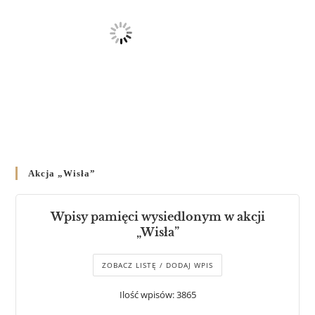
Akcja „Wisła”
Wpisy pamięci wysiedlonym w akcji
„Wisła”
ZOBACZ LISTĘ / DODAJ WPIS
Ilość wpisów: 3865