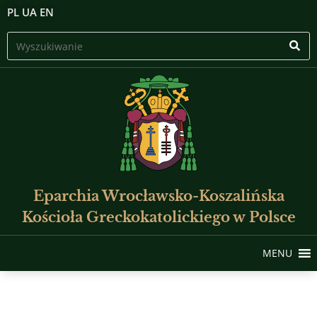
PL
UA
EN
Eparchia Wrocławsko-Koszalińska
Kościoła Greckokatolickiego w Polsce
MENU