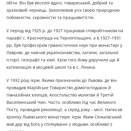
обіти. Він був веселої вдачі, товариський, добрий та
зразковий чернець. Захоплював усіх своєю природною
побожністю, скромністю та працьовитістю.
У період від 1925 р. до 1927 працював співробітником на
парафії с. Краснопуща на Тернопільщині, а в 1927–1931
рр. був професором гуманістичних наук при монастирі у
Лаврові, де навчав українознавства, латини, загальної
історії, географії та хімії. Крім того йому доручили ще й
катехизацію в місцевій школі та в с. Лінина.
У 1932 році ієрм. Якима призначили до Львова, де він
провадив Марійське Товариство домогосподарок й
гімназійних хлопців, Апостольство молитви й Третій
Василіянський Чин. Часто, особливо під час Великого
Посту, провадив реколекції, а серед року – місії. Написав
хроніку Львівського монастиря. Ієрм. Яким Сеньківський
мав дар від Бога у спілкуванні з людьми, особливо з