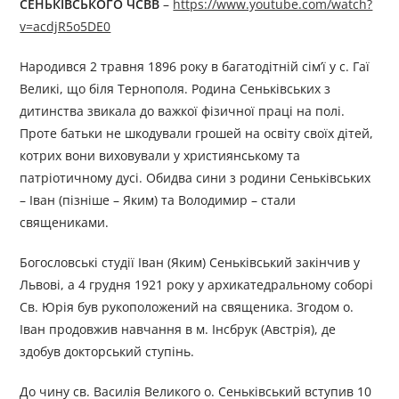
СЕНЬКІВСЬКОГО ЧСВВ
–
https://www.youtube.com/watch?
v=acdjR5o5DE0
Народився 2 травня 1896 року в багатодітній сім’ї у с. Гаї
Великі, що біля Тернополя. Родина Сеньківських з
дитинства звикала до важкої фізичної праці на полі.
Проте батьки не шкодували грошей на освіту своїх дітей,
котрих вони виховували у християнському та
патріотичному дусі. Обидва сини з родини Сеньківських
– Іван (пізніше – Яким) та Володимир – стали
священиками.
Богословські студії Іван (Яким) Сеньківський закінчив у
Львові, а 4 грудня 1921 року у архикатедральному соборі
Св. Юрія був рукоположений на священика. Згодом о.
Іван продовжив навчання в м. Інсбрук (Австрія), де
здобув докторський ступінь.
До чину св. Василія Великого о. Сеньківський вступив 10