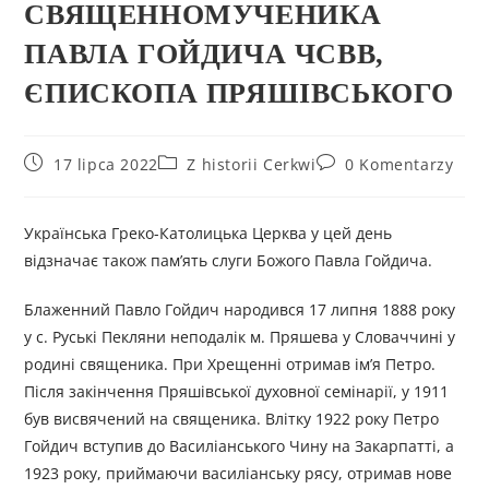
СВЯЩЕННОМУЧЕНИКА
ПАВЛА ГОЙДИЧА ЧСВВ,
ЄПИСКОПА ПРЯШІВСЬКОГО
17 lipca 2022
Z historii Cerkwi
0 Komentarzy
Українська Греко-Католицька Церква у цей день
відзначає також пам’ять слуги Божого Павла Гойдича.
Блаженний Павло Гойдич народився 17 липня 1888 року
у с. Руські Пекляни неподалік м. Пряшева у Словаччині у
родині священика. При Хрещенні отримав ім’я Петро.
Після закінчення Пряшівської духовної семінарії, у 1911
був висвячений на священика. Влітку 1922 року Петро
Гойдич вступив до Василіанського Чину на Закарпатті, а
1923 року, приймаючи василіанську рясу, отримав нове