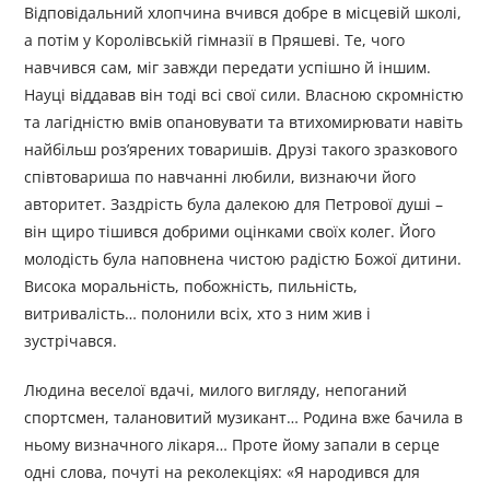
Відповідальний хлопчина вчився добре в місцевій школі,
а потім у Королівській гімназії в Пряшеві. Те, чого
навчився сам, міг завжди пeредати успішно й іншим.
Науці віддавав він тоді всі свої сили. Власною скромністю
та лагідністю вмів опановувати та втихомирювати навіть
найбільш роз’ярених товаришів. Друзі такого зразкового
співтовариша по навчанні любили, визнаючи його
авторитет. Заздрість була далекою для Петрової душі –
він щиро тішився добрими оцінками своїх колег. Його
молодість була наповнена чистою радістю Божої дитини.
Висока моральність, побожність, пильність,
витривалість… полонили всіх, хто з ним жив і
зустрічався.
Людина веселої вдачі, милого вигляду, непоганий
спортсмен, талановитий музикант… Родина вже бачила в
ньому визначного лікаря… Проте йому запали в серце
одні слова, почуті на реколекціях: «Я народився для