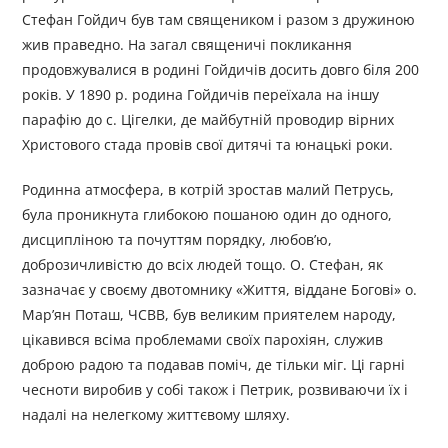
Стефан Гойдич був там священиком і разом з дружиною
жив праведно. На загал священичі покликання
продовжувалися в родині Гойдичів досить довго біля 200
років. У 1890 р. родина Гойдичів переїхала на іншу
парафію до с. Цігелки, де майбутній проводир вірних
Христового стада провів свої дитячі та юнацькі роки.
Родинна атмосфера, в котрій зростав малий Петрусь,
була проникнута глибокою пошаною один до однoго,
дисципліною та почуттям порядку, любов’ю,
доброзичливістю до всіх людей тощо. О. Стефан, як
зазначає у своєму двотомнику «Життя, віддане Богові» о.
Мар’ян Поташ, ЧСВВ, був великим приятелем народу,
цікавився всіма проблемами своїх парохіян, служив
доброю радою та подавав поміч, де тільки міг. Ці гарні
чесноти виробив у собі також і Петрик, розвиваючи їх і
надалі на нелегкому життєвому шляху.