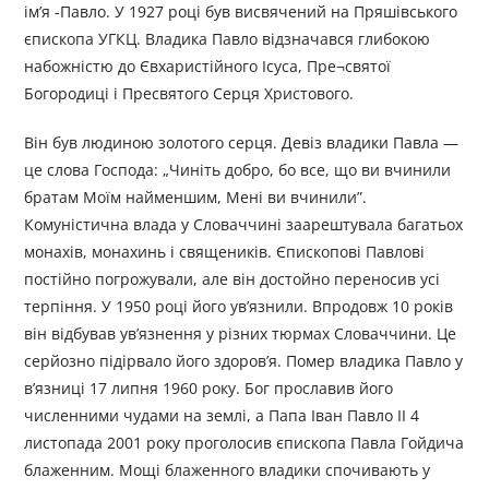
ім’я -Павло. У 1927 році був висвячений на Пряшівського
єпископа УГКЦ. Владика Павло відзначався глибокою
набожністю до Євхаристійного Ісуса, Пре¬святої
Богородиці і Пресвятого Серця Христового.
Він був людиною золотого серця. Девіз владики Павла —
це слова Господа: „Чиніть добро, бо все, що ви вчинили
братам Моїм найменшим, Мені ви вчинили”.
Комуністична влада у Словаччині заарештувала багатьох
монахів, монахинь і священиків. Єпископові Павлові
постійно погрожували, але він достойно переносив усі
терпіння. У 1950 році його ув’язнили. Впродовж 10 років
він відбував ув’язнення у різних тюрмах Словаччини. Це
серйозно підірвало його здоров’я. Помер владика Павло у
в’язниці 17 липня 1960 року. Бог прославив його
численними чудами на землі, а Папа Іван Павло II 4
листопада 2001 року проголосив єпископа Павла Гойдича
блаженним. Мощі блаженного владики спочивають у