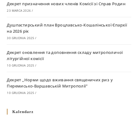
Декрет призначення нових членів Комісії зі Справ Родин
23 MARCA 2026
/
Душпастирський план Вроцлавсько-Кошалінської Єпархії
на 2026 рік
30 GRUDNIA 2025
/
Декрет оновлення та доповнення складу митрополичої
літургійної комісії
10 GRUDNIA 2025
/
Декрет „Норми щодо вживання священичих риз у
Перемисько-Варшавській Митрополії”
10 GRUDNIA 2025
/
Декрет про відзначення Великодня і всіх рухомих свят за
Kalendarz
григоріанським календарем
10 GRUDNIA 2025
/
Декрет проголошення та оприлюдення постанов Синоду