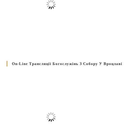
On-Line Трансляції Богослужінь З Собору У Вроцлаві