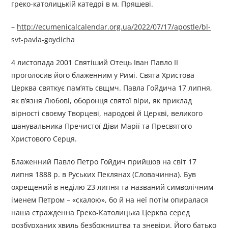
греко-католицькій катедрі в м. Пряшеві.
–
http://ecumenicalcalendar.org.ua/2022/07/17/apostle/bl-
svt-pavla-goydicha
4 листопада 2001 Святіший Отець Іван Павло ІІ
проголосив його блаженним у Римі. Свята Христова
Церква святкує пам’ять свщмч. Павла Гойдича 17 липня,
як в’язня Любові, оборонця святої віри, як приклад
вірності своєму Творцеві, народові й Церкві, великого
шанувальника Пречистої Діви Марії та Пресвятого
Христового Серця.
Блаженний Павло Петро Гойдич прийшов на світ 17
липня 1888 р. в Руських Пеклянах (Словачинна). Був
охрещений в неділю 23 липня та названий символічним
іменем Петром – «скалою», бо й на неї потім опиралася
наша стражденна Греко-Католицька Церква серед
розбурханих хвиль безбожництва та зневіри. Його батько