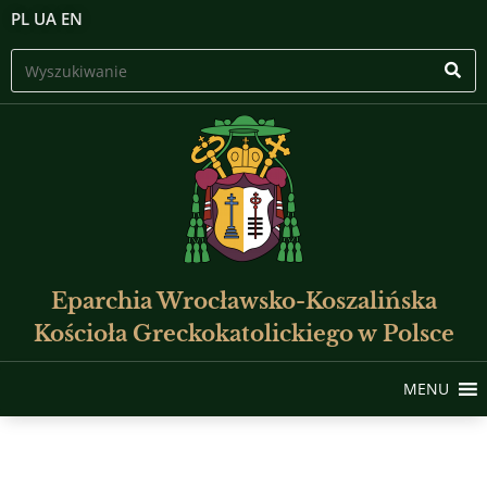
PL
UA
EN
Eparchia Wrocławsko-Koszalińska
Kościoła Greckokatolickiego w Polsce
MENU