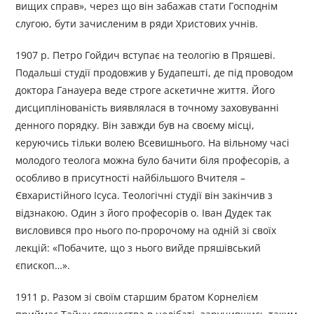
вищих справ», через що він забажав стати Господнім
слугою, бути зачисленим в ряди Христових учнів.
1907 р. Петро Гойдич вступає на теологію в Пряшеві.
Подальші студії продовжив у Будапешті, де під проводом
доктора Ганауера веде строге аскетичне життя. Його
дисциплінованість виявлялася в точному заховуванні
денного порядку. Він завжди був на своєму місці,
керуючись тільки волею Всевишнього. На вільному часі
молодого теолога можна було бачити біля професорів, а
особливо в присутності найбільшого Вчителя –
Євхаристійного Ісуса. Теологічні студії він закінчив з
відзнакою. Один з його професорів о. Іван Дудек так
висловився про нього по-пророчому на одній зі своїх
лекцій: «Побачите, що з нього вийде пряшівський
єпископ…».
1911 р. Разом зі своїм старшим братом Корнелієм