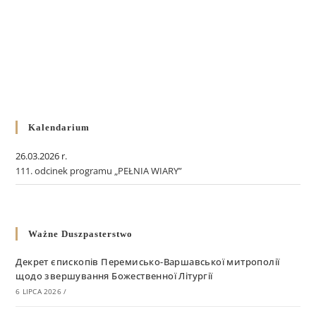
Kalendarium
26.03.2026 r.
111. odcinek programu „PEŁNIA WIARY”
Ważne Duszpasterstwo
Декрет єпископів Перемисько-Варшавської митрополії
щодо звершування Божественної Літургії
6 LIPCA 2026
/