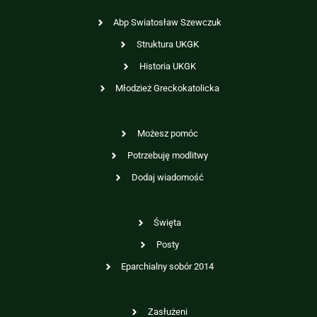
Abp Swiatosław Szewczuk
Struktura UKGK
Historia UKGK
Młodzież Greckokatolicka
Możesz pomóc
Potrzebuję modlitwy
Dodaj wiadomość
Święta
Posty
Eparchialny sobór 2014
Zasłużeni