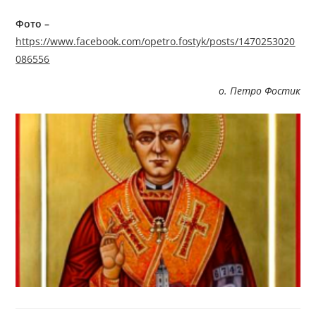
Фото –
https://www.facebook.com/opetro.fostyk/posts/1470253020
086556
о. Петро Фостик