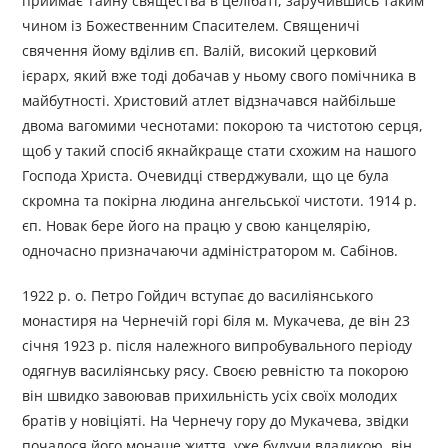
приймає Тайну свящества в целібаті, заручившись таким
чином із Божественним Спасителем. Священичі
свячення йому вділив єп. Валій, високий церковий
ієрарх, який вже тоді добачав у ньому свого помічника в
майбутності. Христовий атлет відзначався найбільше
двома вагомими чеснотами: покорою та чистотою серця,
щоб у такий спосіб якнайкраще стати схожим на нашого
Господа Христа. Очевидці стверджували, що це була
скромна та покірна людина ангельської чистоти. 1914 р.
єп. Новак бере його на працю у свою канцелярію,
одночасно призначаючи адміністратором м. Сабінов.
1922 р. o. Петро Гойдич вступає до василіянського
монастиря на Чернечій горі біля м. Мукачева, де він 23
січня 1923 р. після належного випробувального періоду
одягнув василіянську рясу. Своєю ревністю та покорою
він швидко завоював прихильність усіх своїх молодих
братів у новіціяті. На Чернечу гору до Мукачева, звідки
почалося його монаше життя, уже будучи владикою, він