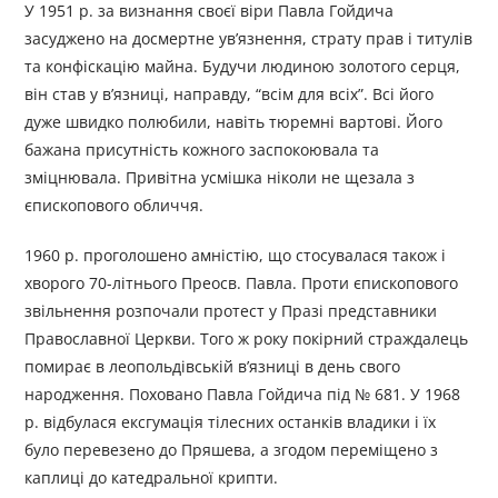
У 1951 р. за визнання своєї віри Павла Гойдича
засуджено на досмертне ув’язнення, страту прав і титулів
та конфіскацію майна. Будучи людиною золотого серця,
він став у в’язниці, направду, “всім для всіх”. Всі його
дуже швидко полюбили, навіть тюремні вартові. Його
бажана присутність кожного заспокоювала та
зміцнювала. Привітна усмішка ніколи не щезала з
єпископового обличчя.
1960 р. проголошено амністію, що стосувалася також і
хворого 70-літнього Преосв. Павла. Проти єпископового
звільнення розпочали протест у Празі представники
Православної Церкви. Того ж року покірний страждалець
помирає в леопольдівській в’язниці в день свого
народження. Поховано Павла Гойдича під № 681. У 1968
р. відбулася ексгумація тілесних останків владики і їх
було перевезено до Пряшева, а згодом переміщено з
каплиці до катедральної крипти.