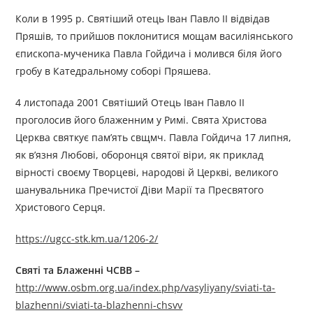
Коли в 1995 р. Святіший отець Іван Павло II відвідав
Пряшів, то прийшов поклонитися мощам василіянського
єпископа-мученика Павла Гойдича і молився біля його
гробу в Катедральному соборі Пряшева.
4 листопада 2001 Святіший Отець Іван Павло ІІ
проголосив його блаженним у Римі. Свята Христова
Церква святкує пам’ять свщмч. Павла Гойдича 17 липня,
як в’язня Любові, оборонця святої віри, як приклад
вірності своєму Творцеві, народові й Церкві, великого
шанувальника Пречистої Діви Марії та Пресвятого
Христового Серця.
https://ugcc-stk.km.ua/1206-2/
Святі та
Б
лаженні
ЧСВВ
–
http://www.osbm.org.ua/index.php/vasyliyany/sviati-ta-
blazhenni/sviati-ta-blazhenni-chsvv