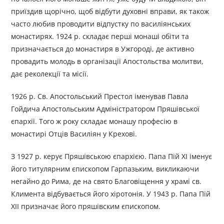
приїздив щорічно, щоб відбути духовні вправи, як також
часто любив проводити відпустку по василіянських
монастирях. 1924 р. складає перші монаші обіти та
призначається до монастиря в Ужгороді, де активно
провадить молодь в організації Апостольства молитви,
дає реколекції та місії.
1926 р. Св. Апостольський Престол іменував Павла
Гойдича Апостольським Адміністратором Пряшівської
єпархії. Того ж року складає монашу професію в
монастирі Отців Василіян у Крехові.
З 1927 р. керує Пряшівською єпархією. Папа Пій XI іменує
його титулярним єпископом Гарпазьким, викликаючи
негайно до Рима, де на свято Благовіщення у храмі св.
Климента відбувається його хіротонія. У 1943 р. Папа Пій
XII призначає його пряшівским єпископом.