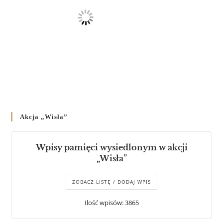
Akcja „Wisła”
Wpisy pamięci wysiedlonym w akcji
„Wisła”
ZOBACZ LISTĘ / DODAJ WPIS
Ilość wpisów: 3865