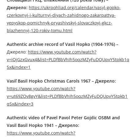
Джерелo:
https://ukrpohliad.org/calendar/vasyl-gopko-
czerkovnyj-i-kulturnyj-diyach-zahidnogo-zakarpattya-
yepyskop-pomichnyk-pryashivskyj-slovaczkoyi-gkcz-
blazhennyj-120-rokiv-tomu.html
Authentic archive record of Vasil Hopko (1904-1976) –
Джерелo:
https://www.youtube.com/watch?
v=iQjGzxGvux4&list=PLDfBbVhIh5oqzMZyFuDQUpvY5tpkb1q
Sx&index=1
Vasiľ Basil Hopko Christmas Carols 1967 –
Джерелo:
https://www.youtube.com/watch?
v=ut69ZOv8gvY&list=PLDfBbVhIh5oqzMZyFuDQUpvY5tpkb1
qSx&index=3
Authentic video of Pavel Pavol Peter Gojdic OSBM and
Vasil Basil Hopko 1941 –
Джерелo:
https://www.youtube.com/watch?