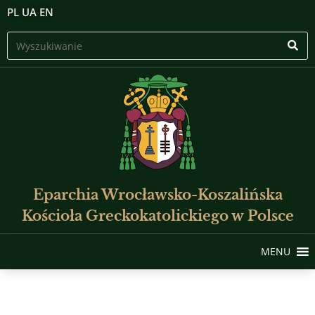
PL
UA
EN
Eparchia Wrocławsko-Koszalińska
Kościoła Greckokatolickiego w Polsce
MENU