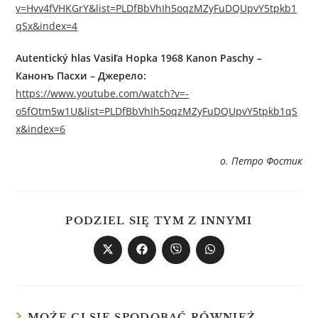
v=Hvv4fVHKGrY&list=PLDfBbVhIh5oqzMZyFuDQUpvY5tpkb1
qSx&index=4
Autentický hlas Vasiľa Hopka 1968 Kanon Paschy –
Канонъ Пасхи – Джерелo:
https://www.youtube.com/watch?v=-
o5fOtm5w1U&list=PLDfBbVhIh5oqzMZyFuDQUpvY5tpkb1qS
x&index=6
о. Петро Фостик
PODZIEL SIĘ TYM Z INNYMI
MOŻE CI SIĘ SPODOBAĆ RÓWNIEŻ