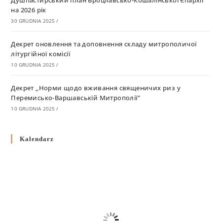
Душпастирський план Вроцлавсько-Кошалінської Єпархії
на 2026 рік
30 GRUDNIA 2025
/
Декрет оновлення та доповнення складу митрополичої
літургійної комісії
10 GRUDNIA 2025
/
Декрет „Норми щодо вживання священичих риз у
Перемисько-Варшавській Митрополії”
10 GRUDNIA 2025
/
Декрет про відзначення Великодня і всіх рухомих свят за
Kalendarz
григоріанським календарем
10 GRUDNIA 2025
/
Декрет проголошення та оприлюдення постанов Синоду
Єпископів УГКЦ як зобов’язуючі на території
Вроцлавсько-Кошалінської Єпархії
5 LISTOPADA 2025
/