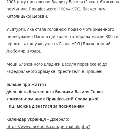
2003 року проголосив Владику Василя (Гопка), Єпископа-
помічника Пряшівського (1904–1976), блаженним
Католицької Церкви.
У Літургії, яка стала головною подією чотириденного
перебування Папи в цій країні та зібрала майже 300 тис.
вірних, також узяв участь Глава УГКЦ Блаженніший
Любомир (Гузар).
Мощі Блаженного Владики Василя перенесено до
кафедрального храму св. Хрестителя в Пряшеві.
Більше про життя і
діяльність блаженного Владики Василя Гопка –
єпископ-помічник Пряшівський Словацької
ГКЦ
,
можна дізнатися за посиланням:
Календар українця –
Джерелo:
https://www.facebook.com/permalink.php?