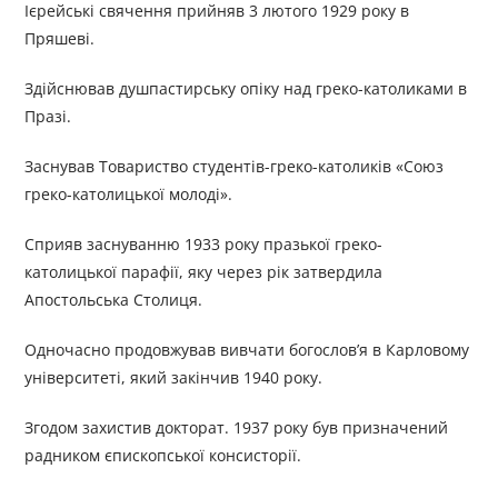
Ієрейські свячення прийняв 3 лютого 1929 року в
Пряшеві.
Здійснював душпастирську опіку над греко-католиками в
Празі.
Заснував Товариство студентів-греко-католиків «Союз
греко-католицької молоді».
Сприяв заснуванню 1933 року празької греко-
католицької парафії, яку через рік затвердила
Апостольська Столиця.
Одночасно продовжував вивчати богослов’я в Карловому
університеті, який закінчив 1940 року.
Згодом захистив докторат. 1937 року був призначений
радником єпископської консисторії.