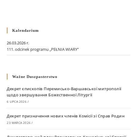
Kalendarium
26.03.2026 r.
111. odcinek programu „PEŁNIA WIARY”
Ważne Duszpasterstwo
Декрет єпископів Перемисько-Варшавської митрополії
щодо звершування Божественної Літургії
6 LIPCA 2026
/
Декрет призначення нових членів Комісії зі Справ Родин
23 MARCA 2026
/