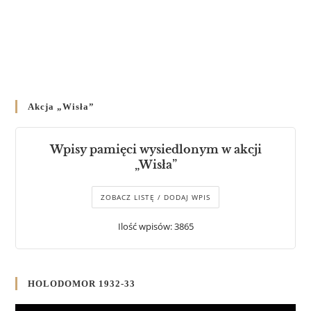
Akcja „Wisła”
Wpisy pamięci wysiedlonym w akcji
„Wisła”
ZOBACZ LISTĘ / DODAJ WPIS
Ilość wpisów: 3865
HOLODOMOR 1932-33