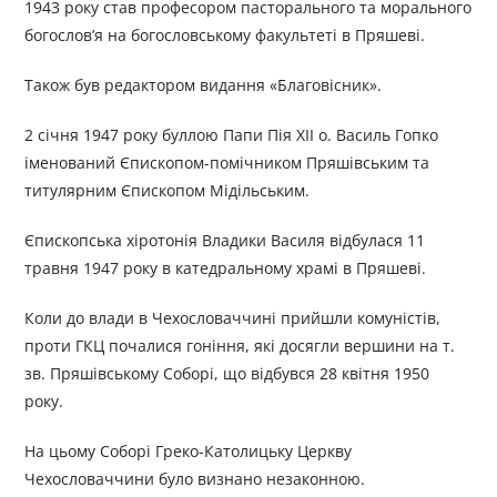
1943 року став професором пасторального та морального
богослов’я на богословському факультеті в Пряшеві.
Також був редактором видання «Благовісник».
2 січня 1947 року буллою Папи Пія XII о. Василь Гопко
іменований Єпископом-помічником Пряшівським та
титулярним Єпископом Мідільським.
Єпископська хіротонія Владики Василя відбулася 11
травня 1947 року в катедральному храмі в Пряшеві.
Коли до влади в Чехословаччині прийшли комуністів,
проти ГКЦ почалися гоніння, які досягли вершини на т.
зв. Пряшівському Соборі, що відбувся 28 квітня 1950
року.
На цьому Соборі Греко-Католицьку Церкву
Чехословаччини було визнано незаконною.