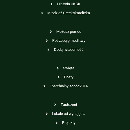
Historia UKGK
Młodzież Greckokatolicka
Możesz pomóc
Potrzebuję modlitwy
Dodaj wiadomość
Święta
Posty
Eparchialny sobór 2014
Zasłużeni
Lokale od wynajęcia
Projekty