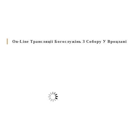
On-Line Трансляції Богослужінь З Собору У Вроцлаві