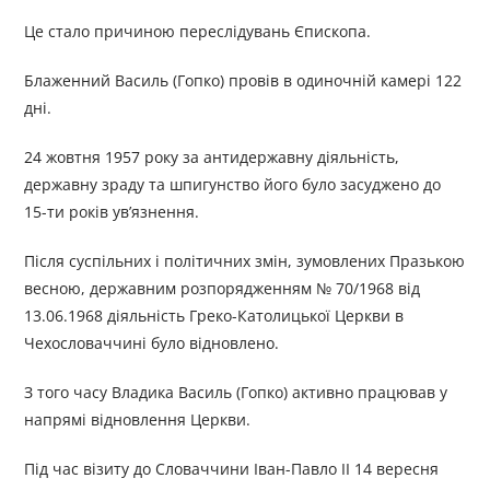
Це стало причиною переслідувань Єпископа.
Блаженний Василь (Гопко) провів в одиночній камері 122
дні.
24 жовтня 1957 року за антидержавну діяльність,
державну зраду та шпигунство його було засуджено до
15-ти років ув’язнення.
Після суспільних і політичних змін, зумовлених Празькою
весною, державним розпорядженням № 70/1968 від
13.06.1968 діяльність Греко-Католицької Церкви в
Чехословаччині було відновлено.
З того часу Владика Василь (Гопко) активно працював у
напрямі відновлення Церкви.
Під час візиту до Словаччини Іван-Павло II 14 вересня