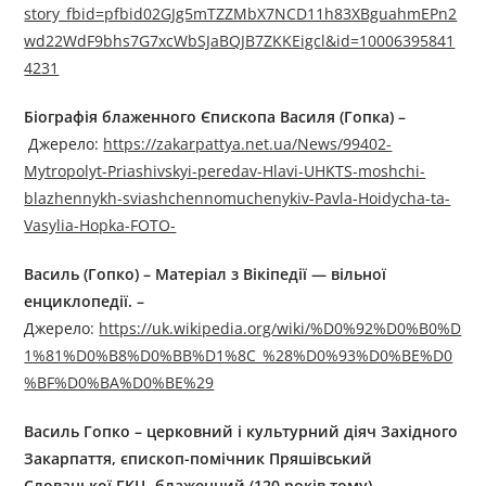
story_fbid=pfbid02GJg5mTZZMbX7NCD11h83XBguahmEPn2
wd22WdF9bhs7G7xcWbSJaBQJB7ZKKEigcl&id=10006395841
4231
Біографія блаженного Єпископа Василя (Гопка) –
Джерелo:
https://zakarpattya.net.ua/News/99402-
Mytropolyt-Priashivskyi-peredav-Hlavi-UHKTS-moshchi-
blazhennykh-sviashchennomuchenykiv-Pavla-Hoidycha-ta-
Vasylia-Hopka-FOTO-
Василь (Гопко) – Матеріал з Вікіпедії — вільної
енциклопедії. –
Джерелo:
https://uk.wikipedia.org/wiki/%D0%92%D0%B0%D
1%81%D0%B8%D0%BB%D1%8C_%28%D0%93%D0%BE%D0
%BF%D0%BA%D0%BE%29
Василь Гопко – церковний і культурний діяч Західного
Закарпаття, єпископ-помічник Пряшівський
Словацької ГКЦ, блаженний (120 років тому) –