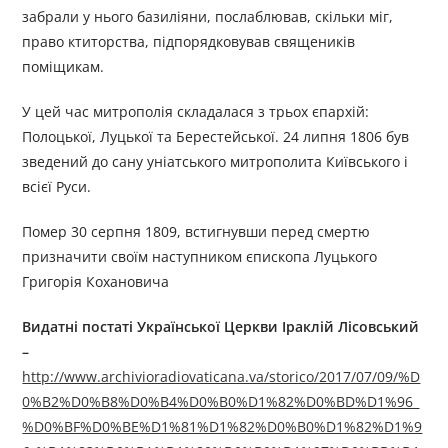
забрали у нього базиліяни, послаблював, скільки міг,
право ктиторства, підпорядковував священиків
поміщикам.
У цей час митрополія складалася з трьох єпархій:
Полоцької, Луцької та Берестейської. 24 липня 1806 був
зведений до сану уніатського митрополита Київського і
всієї Руси.
Помер 30 серпня 1809, встигнувши перед смертю
призначити своїм наступником єпископа Луцького
Григорія Кохановича
Видатні постаті Української Церкви Іраклій Лісовський
–
http://www.archivioradiovaticana.va/storico/2017/07/09/%D
0%B2%D0%B8%D0%B4%D0%B0%D1%82%D0%BD%D1%96_
%D0%BF%D0%BE%D1%81%D1%82%D0%B0%D1%82%D1%9