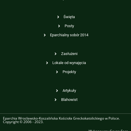
Święta
Posty
Eparchialny sobór 2014
Zasłużeni
Lokale od wynajęcia
Projekty
Artykuły
Blahowist
Eparchia Wrocławsko-Koszalińska Kościoła Greckokatolickiego w Polsce.
Copyright © 2006 - 2023.