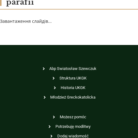
parafii
Завантаження слайдів...
Abp Swiatosław Szewczuk
Struktura UKGK
Historia UKGK
Młodzież Greckokatolicka
Możesz pomóc
Potrzebuję modlitwy
Dodaj wiadomość