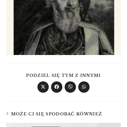
PODZIEL SIĘ TYM Z INNYMI
MOŻE CI SIĘ SPODOBAĆ RÓWNIEŻ