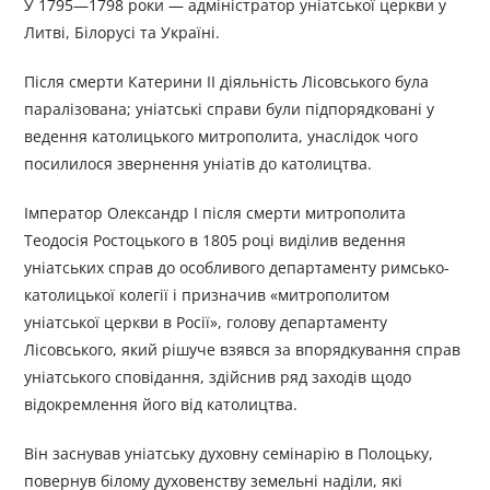
У 1795—1798 роки — адміністратор уніатської церкви у
Литві, Білорусі та Україні.
Після смерти Катерини II діяльність Лісовського була
паралізована; уніатські справи були підпорядковані у
ведення католицького митрополита, унаслідок чого
посилилося звернення уніатів до католицтва.
Імператор Олександр I після смерти митрополита
Теодосія Ростоцького в 1805 році виділив ведення
уніатських справ до особливого департаменту римсько-
католицької колегії і призначив «митрополитом
уніатської церкви в Росії», голову департаменту
Лісовського, який рішуче взявся за впорядкування справ
уніатського сповідання, здійснив ряд заходів щодо
відокремлення його від католицтва.
Він заснував уніатську духовну семінарію в Полоцьку,
повернув білому духовенству земельні наділи, які