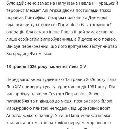
було здійснено замах на Папу Івана Павла II. Турецький
терорист Мехмет Алі Агджа двома пострілами тяжко
поранив Понтифіка. Лікарям поліклініки Джемеллі
вдалося врятувати життя Папи після багатогодинної
операції. Для самого Івана Павла II цей замах став не
лише особистим випробуванням, а й духовною подією.
Він був переконаний, що його врятувало заступництво
Богородиці Фатімської.
13 травня 2026 року: молитва Лева XIV
Перед загальною аудієнцією 13 травня 2026 року Папа
Лев XIV привернув увагу вірних до події 1981 року. Під
час проїзду площею Святого Петра він зійшов із
папамобіля та підійшов до місця, позначеного білою
мармуровою плитою неподалік від Бронзових воріт
Апостольського палацу. У тиші Папа молився кілька
хвилин, а потім став на коліно перед меморіальною