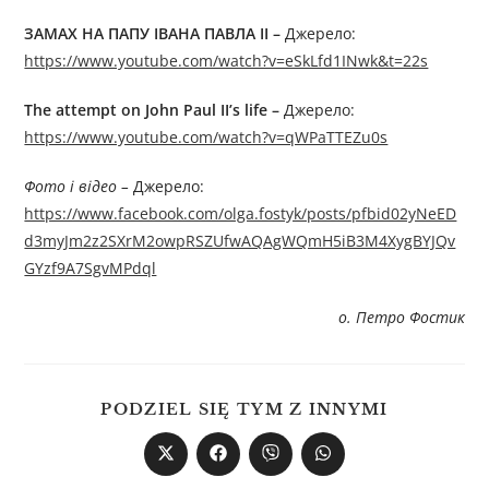
ЗАМАХ НА ПАПУ ІВАНА ПАВЛА
II
–
Джерелo:
https://www.youtube.com/watch?v=eSkLfd1INwk&t=22s
The attempt on John Paul II’s life
–
Джерелo:
https://www.youtube.com/watch?v=qWPaTTEZu0s
Фото і відео –
Джерелo:
https://www.facebook.com/olga.fostyk/posts/pfbid02yNeED
d3myJm2z2SXrM2owpRSZUfwAQAgWQmH5iB3M4XygBYJQv
GYzf9A7SgvMPdql
о. Петро Фостик
PODZIEL SIĘ TYM Z INNYMI