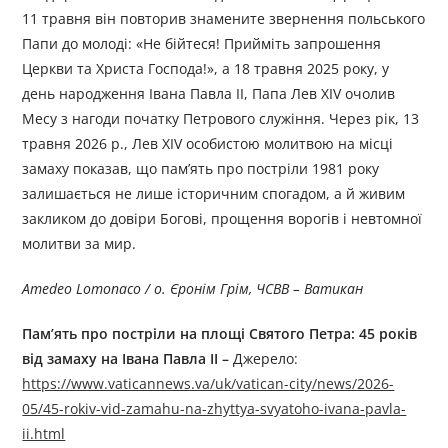
11 травня він повторив знамените звернення польського
Папи до молоді: «Не бійтеся! Прийміть запрошення
Церкви та Христа Господа!», а 18 травня 2025 року, у
день народження Івана Павла II, Папа Лев XIV очолив
Месу з нагоди початку Петрового служіння. Через рік, 13
травня 2026 р., Лев XIV особистою молитвою на місці
замаху показав, що пам’ять про постріли 1981 року
залишається не лише історичним спогадом, а й живим
закликом до довіри Богові, прощення ворогів і невтомної
молитви за мир.
Amedeo Lomonaco / о. Єронім Грім, ЧСВВ – Ватикан
Пам’ять про постріли на площі Святого Петра: 45 років
від замаху на Івана Павла ІІ
–
Джерелo:
https://www.vaticannews.va/uk/vatican-city/news/2026-
05/45-rokiv-vid-zamahu-na-zhyttya-svyatoho-ivana-pavla-
ii.html