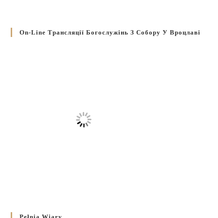
On-Line Трансляції Богослужінь З Собору У Вроцлаві
Pełnia Wiary