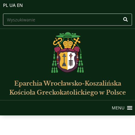
PL
UA
EN
Eparchia Wrocławsko-Koszalińska
Kościoła Greckokatolickiego w Polsce
MENU