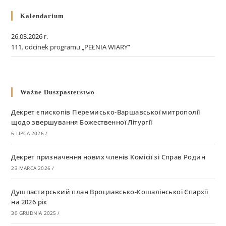
Kalendarium
26.03.2026 r.
111. odcinek programu „PEŁNIA WIARY”
Ważne Duszpasterstwo
Декрет єпископів Перемисько-Варшавської митрополії
щодо звершування Божественної Літургії
6 LIPCA 2026
/
Декрет призначення нових членів Комісії зі Справ Родин
23 MARCA 2026
/
Душпастирський план Вроцлавсько-Кошалінської Єпархії
на 2026 рік
30 GRUDNIA 2025
/