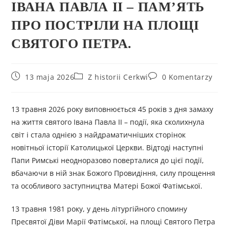
ІВАНА ПАВЛА ІІ – ПАМ’ЯТЬ
ПРО ПОСТРІЛИ НА ПЛОЩІ
СВЯТОГО ПЕТРА.
13 maja 2026
Z historii Cerkwi
0 Komentarzy
13 травня 2026 року виповнюється 45 років з дня замаху
на життя святого Івана Павла II – події, яка сколихнула
світ і стала однією з найдраматичніших сторінок
новітньої історії Католицької Церкви. Відтоді наступні
Папи Римські неодноразово поверталися до цієї події,
вбачаючи в ній знак Божого Провидіння, силу прощення
та особливого заступництва Матері Божої Фатімської.
13 травня 1981 року, у день літургійного спомину
Пресвятої Діви Марії Фатімської, на площі Святого Петра