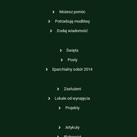
Możesz pomóc
Potrzebuję modlitwy
Dodaj wiadomość
Święta
Posty
Eparchialny sobór 2014
Zasłużeni
Lokale od wynajęcia
Projekty
Artykuły
Blahowist