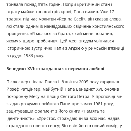
тривала понад п’ять годин. Попри критичний стан і
втрату майже трьох літрів крові, Папа вижив. Уже 17
травня, під час молитви «Regina Caeli», він сказав слова,
які стали одним із найвідоміших свідчень християнського
прощення: «Я молюся за брата, який мене поранив,
якому я щиро пробачив». Цей жест згодом увінчався
історичною зустріччю Папи з Агджею у римській в’язниці
в грудні 1983 року.
Бенедикт XVI: страждання як перемога любові
Після смерті Івана Павла II 8 квітня 2005 року кардинал
Йозеф Ратцінґер, майбутній Папа Бенедикт XVI, очолив
похоронну Месу на площі Святого Петра. У проповіді він
згадав роздуми покійного Папи про замах 1981 року,
зацитувавши фрагмент з його книги «Пам’ять та
ідентичність»: «Христос, страждаючи за всіх нас, надав
стражданню нового сенсу; Він ввів його в новий вимір, у