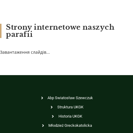
Strony internetowe naszych
parafii
Завантаження слайдів...
Abp Swiatosław Szewczuk
Struktura UKGK
Historia UKGK
Młodzież Greckokatolicka