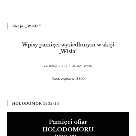
Akcja „Wisła”
Wpisy pamięci wysiedlonym w akcji
„Wisła”
ZOBACZ LISTĘ / DODAJ WPIS
Ilość wpisów: 3865
HOLODOMOR 1932-33
Pamięci ofiar
HOLODOMORU