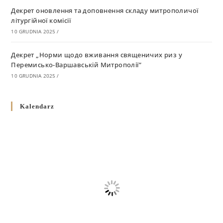
Декрет оновлення та доповнення складу митрополичої
літургійної комісії
10 GRUDNIA 2025
/
Декрет „Норми щодо вживання священичих риз у
Перемисько-Варшавській Митрополії”
10 GRUDNIA 2025
/
Декрет про відзначення Великодня і всіх рухомих свят за
Kalendarz
григоріанським календарем
10 GRUDNIA 2025
/
Декрет проголошення та оприлюдення постанов Синоду
Єпископів УГКЦ як зобов’язуючі на території
Вроцлавсько-Кошалінської Єпархії
5 LISTOPADA 2025
/
Душпастирський план Вроцлавсько-Кошалінської єпархії
на 2025 рік
2 STYCZNIA 2025
/