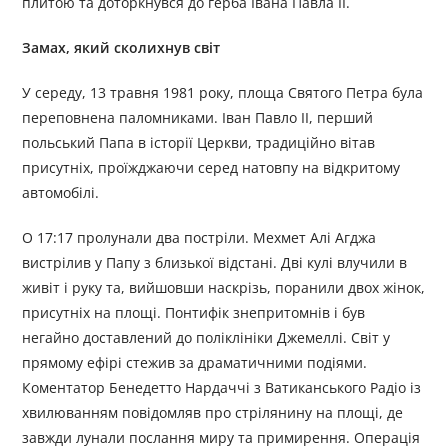
плитою та доторкнувся до герба Івана Павла ІІ.
Замах, який сколихнув світ
У середу, 13 травня 1981 року, площа Святого Петра була
переповнена паломниками. Іван Павло II, перший
польський Папа в історії Церкви, традиційно вітав
присутніх, проїжджаючи серед натовпу на відкритому
автомобілі.
О 17:17 пролунали два постріли. Мехмет Алі Агджа
вистрілив у Папу з близької відстані. Дві кулі влучили в
живіт і руку та, вийшовши наскрізь, поранили двох жінок,
присутніх на площі. Понтифік знепритомнів і був
негайно доставлений до поліклініки Джемеллі. Світ у
прямому ефірі стежив за драматичними подіями.
Коментатор Бенедетто Нардаччі з Ватиканського Радіо із
хвилюванням повідомляв про стрілянину на площі, де
завжди лунали послання миру та примирення. Операція