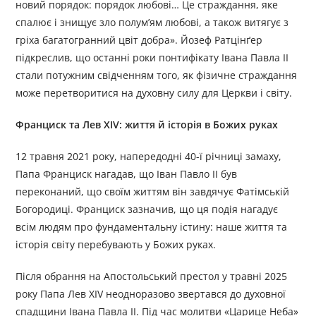
новий порядок: порядок любові… Це страждання, яке
спалює і знищує зло полум’ям любові, а також витягує з
гріха багатогранний цвіт добра». Йозеф Ратцінґер
підкреслив, що останні роки понтифікату Івана Павла II
стали потужним свідченням того, як фізичне страждання
може перетворитися на духовну силу для Церкви і світу.
Франциск та Лев XIV: життя й історія в Божих руках
12 травня 2021 року, напередодні 40-ї річниці замаху,
Папа Франциск нагадав, що Іван Павло II був
переконаний, що своїм життям він завдячує Фатімській
Богородиці. Франциск зазначив, що ця подія нагадує
всім людям про фундаментальну істину: наше життя та
історія світу перебувають у Божих руках.
Після обрання на Апостольський престол у травні 2025
року Папа Лев XIV неодноразово звертався до духовної
спадщини Івана Павла II. Під час молитви «Царице Неба»